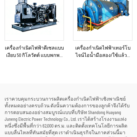
เครื่องกำเนิดไฟฟ้าดีเซลแบบ
เครื่องกำเนิดไฟฟ้าเทอร์โบ
เงียบ 50 กิโลวัตต์ แบบพกพา
ไจน์ไอน้ำมือสอง/ใช้แล้วที่
ป้องกันน้ำฝนได้ เหมาะ
ผ่านการรีเฟอร์บิชและ
สำหรับงานก่อสร้างกลาง
รับรองคุณภาพระดับ
แจ้งและสถานการณ์ฉุกเฉิน
พรีเมียม พร้อมหม้อไอน้ำ
สำหรับแปลงพลังงานความ
ร้อนเป็นพลังงานไฟฟ้า
เราควบคุมกระบวนการผลิตเครื่องกำเนิดไฟฟ้าเชิงพาณิชย์
ทั้งหมดอย่างครบถ้วน ดังนั้นความต้องการของลูกค้าจึงได้รับ
การตอบสนองอย่างสมบูรณ์แบบที่บริษัท Shandong Huayang
Juneng Electric Power Technology Co., Ltd. เราได้สร้างโรงงานแห่ง
หนึ่งซึ่งมีพื้นที่กว่า 62,000 ตร.ม. และติดตั้งเทคโนโลยีการผลิต
แบบลื่นไหลที่ทันสมัยที่สุด เราดำเนินธุรกิจในภาคส่วนนี้มา