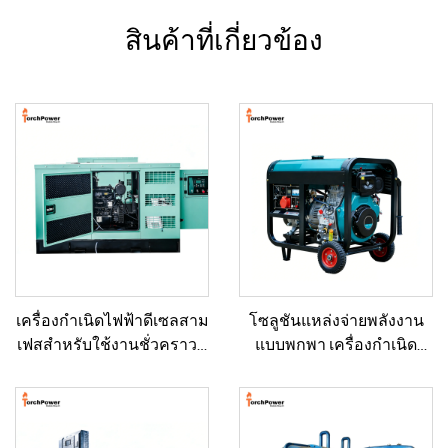
สินค้าที่เกี่ยวข้อง
เครื่องกำเนิดไฟฟ้าดีเซลสาม
โซลูชันแหล่งจ่ายพลังงาน
เฟสสำหรับใช้งานชั่วคราวที่
แบบพกพา เครื่องกำเนิด
มีระยะเวลาการใช้งาน
ไฟฟ้าดีเซลขนาด 5–12 กิโล
ยาวนาน สำหรับงาน
วัตต์ สำหรับบ้าน/ร้านค้า/
ก่อสร้าง/งานเทศบาล/หอส่ง
งานก่อสร้าง/ระบบสำรอง
สัญญาณโทรคมนาคม
ฉุกเฉิน