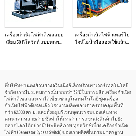
เครื่องกำเนิดไฟฟ้าดีเซลแบบ
เครื่องกำเนิดไฟฟ้าเทอร์โบ
เงียบ 50 กิโลวัตต์ แบบพกพา
ไจน์ไอน้ำมือสอง/ใช้แล้วที่
ป้องกันน้ำฝนได้ เหมาะ
ผ่านการรีเฟอร์บิชและ
สำหรับงานก่อสร้างกลาง
รับรองคุณภาพระดับ
แจ้งและสถานการณ์ฉุกเฉิน
พรีเมียม พร้อมหม้อไอน้ำ
สำหรับแปลงพลังงานความ
ร้อนเป็นพลังงานไฟฟ้า
ที่บริษัทซานตงฮัวหยางจวินเนิงอิเล็กทริกเพาเวอร์เทคโนโลยี
จำกัด เรามีประสบการณ์มากกว่า 32 ปีในการผลิตเครื่องกำเนิด
ไฟฟ้าดีเซล และเราได้เชี่ยวชาญในเทคโนโลยีชุดเครื่อง
กำเนิดไฟฟ้าดีเซลแล้ว โรงงานผลิตของเราครอบคลุมพื้นที่
กว่า 62,000 ตร.ม. และตั้งอยู่บริเวณจุดบรรจบของเส้นทาง
คมนาคมหลายสาย ซึ่งทำให้เราสามารถขนส่งสินค้าไปยัง
ตลาดโลกได้อย่างมีประสิทธิภาพ ทุกสวิตช์เบี่ยงเครื่องกำเนิด
ไฟฟ้า (Generator Bypass Switch) ของเราผลิตขึ้นตามมาตรฐาน