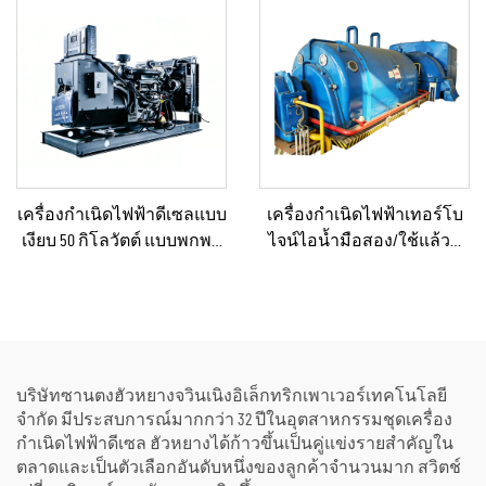
เครื่องกำเนิดไฟฟ้าดีเซลแบบ
เครื่องกำเนิดไฟฟ้าเทอร์โบ
เงียบ 50 กิโลวัตต์ แบบพกพา
ไจน์ไอน้ำมือสอง/ใช้แล้วที่
ป้องกันน้ำฝนได้ เหมาะ
ผ่านการรีเฟอร์บิชและ
สำหรับงานก่อสร้างกลาง
รับรองคุณภาพระดับ
แจ้งและสถานการณ์ฉุกเฉิน
พรีเมียม พร้อมหม้อไอน้ำ
สำหรับแปลงพลังงานความ
ร้อนเป็นพลังงานไฟฟ้า
บริษัทซานตงฮัวหยางจวินเนิงอิเล็กทริกเพาเวอร์เทคโนโลยี
จำกัด มีประสบการณ์มากกว่า 32 ปีในอุตสาหกรรมชุดเครื่อง
กำเนิดไฟฟ้าดีเซล ฮัวหยางได้ก้าวขึ้นเป็นคู่แข่งรายสำคัญใน
ตลาดและเป็นตัวเลือกอันดับหนึ่งของลูกค้าจำนวนมาก สวิตช์