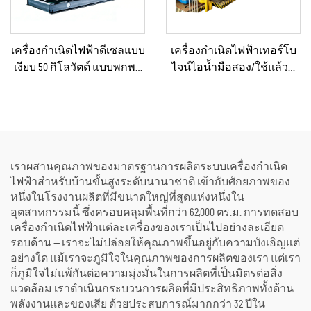
เครื่องกำเนิดไฟฟ้าดีเซลแบบ
เครื่องกำเนิดไฟฟ้าเทอร์โบ
เงียบ 50 กิโลวัตต์ แบบพกพา
ไจน์ไอน้ำมือสอง/ใช้แล้วที่
ป้องกันน้ำฝนได้ เหมาะ
ผ่านการรีเฟอร์บิชและ
สำหรับงานก่อสร้างกลาง
รับรองคุณภาพระดับ
แจ้งและสถานการณ์ฉุกเฉิน
พรีเมียม พร้อมหม้อไอน้ำ
สำหรับแปลงพลังงานความ
ร้อนเป็นพลังงานไฟฟ้า
เราผสานคุณภาพของมาตรฐานการผลิตระบบเครื่องกำเนิด
ไฟฟ้าสำหรับบ้านขั้นสูงระดับนานาชาติ เข้ากับศักยภาพของ
หนึ่งในโรงงานผลิตที่มีขนาดใหญ่ที่สุดแห่งหนึ่งใน
อุตสาหกรรมนี้ ซึ่งครอบคลุมพื้นที่กว่า 62,000 ตร.ม. การทดสอบ
เครื่องกำเนิดไฟฟ้าแต่ละเครื่องของเราเป็นไปอย่างละเอียด
รอบด้าน — เราจะไม่ปล่อยให้คุณภาพขึ้นอยู่กับความบังเอิญแต่
อย่างใด แม้เราจะภูมิใจในคุณภาพของการผลิตของเรา แต่เรา
ก็ภูมิใจไม่แพ้กันต่อความมุ่งมั่นในการผลิตที่เป็นมิตรต่อสิ่ง
แวดล้อม เราดำเนินกระบวนการผลิตที่มีประสิทธิภาพทั้งด้าน
พลังงานและของเสีย ด้วยประสบการณ์มากกว่า 32 ปีใน