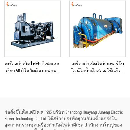
แร่/การผลิตในโรงงาน และ
และการจ่ายไฟฟ้าแบบคงที่
การใช้งานเชิงอุตสาหกรรม
เครื่องกำเนิดไฟฟ้าดีเซลแบบ
เครื่องกำเนิดไฟฟ้าเทอร์โบ
เงียบ 50 กิโลวัตต์ แบบพกพา
ไจน์ไอน้ำมือสอง/ใช้แล้วที่
ป้องกันน้ำฝนได้ เหมาะ
ผ่านการรีเฟอร์บิชและ
สำหรับงานก่อสร้างกลาง
รับรองคุณภาพระดับ
แจ้งและสถานการณ์ฉุกเฉิน
พรีเมียม พร้อมหม้อไอน้ำ
สำหรับแปลงพลังงานความ
ร้อนเป็นพลังงานไฟฟ้า
ก่อตั้งขึ้นตั้งแต่ปี ค.ศ. 1993 บริษัท Shandong Huayang Juneng Electric
Power Technology Co., Ltd. ได้สร้างบรรทัดฐานอันแข็งแกร่งใน
อุตสาหกรรมชุดเครื่องกำเนิดไฟฟ้าดีเซล สำนักงานใหญ่ของ