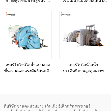
กำลังสูง พร้อมโซลูชันจ่าย
ไจน์ไอน้ำแบบควบแน่น 10
กำลังคงที่ สำหรับงานเหมือง
กิโลวัตต์, 100 กิโลวัตต์, 250
แร่/การผลิตในโรงงาน และ
กิโลวัตต์, 500 กิโลวัตต์ และ 1
การใช้งานเชิงอุตสาหกรรม
เมกะวัตต์ สำหรับระบบจ่าย
พลังงานในภาค
อุตสาหกรรม
เทอร์โบไจน์ไอน้ำแบบสอง
เทอร์โบไจน์ไอน้ำ
ขั้นตอนและแรงดันย้อนกลับ
ประสิทธิภาพสูงคุณภาพ
(Back Pressure) ขนาด 3–10
เยี่ยมแบบผลิตตามสั่ง ขนาด
เมกะวัตต์ ใหม่/ใช้แล้ว พร้อม
15, 20, 25, 50 และ 70 เมกะวัตต์
หม้อไอน้ำและเครื่องกำเนิด
สำหรับโซลูชันระบบ
ไฟฟ้า สำหรับโรงไฟฟ้า
พลังงานในโรงงานเคมีและ
โรงกลั่น
ที่บริษัทซานตง หัวหยาง จวินเนิง อิเล็กทริก พาวเวอร์