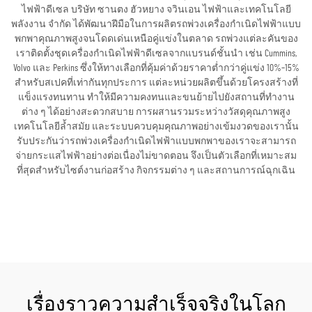
ไฟฟ้าดีเซล บริษัท ซานตง ฮัวหยาง จวินเอน ไฟฟ้าและเทคโนโลยี
พลังงาน จำกัด ได้พัฒนาฝีมือในการผลิตรถพ่วงเครื่องกำเนิดไฟฟ้าแบบ
พกพาคุณภาพสูงจนโดดเด่นเหนือคู่แข่งในตลาด รถพ่วงแต่ละคันของ
เราติดตั้งชุดเครื่องกำเนิดไฟฟ้าดีเซลจากแบรนด์ชั้นนำ เช่น Cummins,
Volvo และ Perkins ซึ่งให้ทางเลือกที่คุ้มค่าด้วยราคาต่ำกว่าคู่แข่ง 10%–15%
สำหรับสเปคที่เท่ากันทุกประการ แต่ละหน่วยผลิตขึ้นด้วยโครงสร้างที่
แข็งแรงทนทาน ทำให้มีความคงทนและขนย้ายไปยังสถานที่ทำงาน
ต่าง ๆ ได้อย่างสะดวกสบาย การผสานรวมระหว่างวัสดุคุณภาพสูง
เทคโนโลยีล้ำสมัย และระบบควบคุมคุณภาพอย่างเข้มงวดของเรานั้น
รับประกันว่ารถพ่วงเครื่องกำเนิดไฟฟ้าแบบพกพาของเราจะสามารถ
จ่ายกระแสไฟฟ้าอย่างต่อเนื่องไม่ขาดตอน จึงเป็นตัวเลือกที่เหมาะสม
ที่สุดสำหรับไซต์งานก่อสร้าง กิจกรรมต่าง ๆ และสถานการณ์ฉุกเฉิน
ขอใบเสนอราคา
เรื่องราวความสำเร็จจริงในโลก