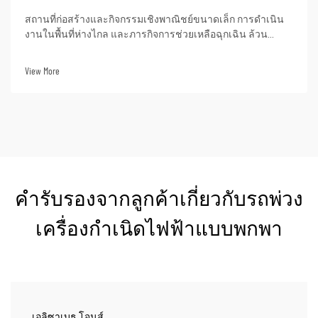
สถานที่ก่อสร้างและกิจกรรมเชิงพาณิชย์ขนาดเล็ก การดำเนิน
งานในพื้นที่ห่างไกล และภารกิจการช่วยเหลือฉุกเฉิน ล้วน
ต้องการแหล่งจ่ายไฟฟ้าชั่วคราว หลายอุตสาหกรรมประสบ
ความยากลำบากในการหาโซลูชันด้านพลังงานที่ตอบโจทย์
View More
ความต้องการด้านความยืดหยุ่น...
คำรับรองจากลูกค้าเกี่ยวกับรถพ่วง
เครื่องกำเนิดไฟฟ้าแบบพกพา
เอลิซาเบธ โจนส์