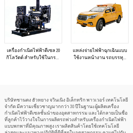
เทศบาล
เครื่องกำเนิดไฟฟ้าดีเซล 20
แหล่งจ่ายไฟฟ้าฉุกเฉินแบบ
กิโลวัตต์ สำหรับใช้ในกรณี
ใช้งานหน้างาน รถบรรทุก
ฉุกเฉินในบ้านหรือโรงงาน
ไฟฟ้าดีเซลขนาดเล็ก ยาน
ขนาดเล็ก
พาหนะไฟฟ้าดีเซลแบบ
กะทัดรัดสำหรับการบำรุง
รักษาโครงสร้างพื้นฐานของ
เทศบาล
บริษัทซานตง ฮัวหยาง จวินเนิง อิเล็กทริก พาวเวอร์ เทคโนโลยี
จำกัด มีความเชี่ยวชาญมากกว่า 30 ปีในฐานะผู้ผลิตเครื่อง
กำเนิดไฟฟ้าดีเซลชั้นนำของอุตสาหกรรม และได้กลายเป็นชื่อ
ที่ลูกค้าไว้วางใจในการผลิตรถพ่วงสำหรับเครื่องกำเนิดไฟฟ้า
แบบพกพาที่มีคุณภาพสูง เราผลิตสินค้าโดยใช้เทคโนโลยี
ล่าสุดและแนวทางปฏิบัติที่ดีที่สุดในอุตสาหกรรม ควบคู่ไปกับ