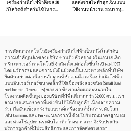
เครื่องกำเนิดไฟฟ้าดีเซล 20
แหล่งจ่ายไฟฟ้าฉุกเฉินแบบ
กิโลวัตต์ สำหรับใช้ในกรณี
ใช้งานหน้างาน รถบรรทุก
ฉุกเฉินในบ้านหรือโรงงาน
ไฟฟ้าดีเซลขนาดเล็ก ยาน
ขนาดเล็ก
พาหนะไฟฟ้าดีเซลแบบ
กะทัดรัดสำหรับการบำรุง
รักษาโครงสร้างพื้นฐานของ
เทศบาล
การพัฒนาเทคโนโลยีเครื่องกำเนิดไฟฟ้าเป็นหนึ่งในลำดับ
ความสำคัญหลักของบริษัท ซานต้ง หัวหยาง จวินเอน เอเล็ก
ทริก เพาเวอร์ เทคโนโลยี จำกัด ตั้งแต่ก่อตั้งขึ้นในปี ค.ศ. 1993
โดยนวัตกรรมและความยั่งยืนยังคงเป็นแนวทางหลักที่บริษัท
ยึดมั่นอย่างต่อเนื่อง หลักฐานที่ชัดเจนคือ เครื่องกำเนิดไฟฟ้า
แบบอินเวอร์เตอร์ขนาดเล็กที่ใช้เชื้อเพลิงสองชนิด (Small Dual
Fuel Inverter Generators) ของเรา ซึ่งเราผลิตแต่ละหน่วยใน
โรงงานผลิตขั้นสูงของบริษัทที่มีพื้นที่มากกว่า 62,000 ตร.ม. เรา
สามารถเสนอราคาที่แข่งขันได้ให้กับลูกค้า เนื่องจากความ
ร่วมมืออันแข็งแกร่งกับแบรนด์เครื่องยนต์ชั้นนำระดับโลก
เช่น Cummins และ Perkins นอกจากนี้ ด้วยใบรับรองมาตรฐาน ISO
และห่วงโซ่อุปทานระดับโลกที่กว้างขวาง เราจึงรับประกัน
บริการลูกค้าที่มีประสิทธิภาพและการจัดส่งตรงเวลา