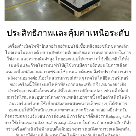
ประสิทธิภาพและคุ้มค่าเหนือระดับ
เครื่องกำเนิดไฟฟ้าอินเวอร์เตอร์แบบใช้เชื้อเพลิงสองชนิดขนาดเล็ก
โดดเด่นในตลาดด้วยประสิทธิภาพที่ยอดเยี่ยม ความหลากหลายในการ
ใช้งาน และความคุ้มค่าสูง โดยออกแบบให้สามารถใช้เชื้อเพลิงได้ทั้ง
เบนซินและก๊าซโพรเพน ทำให้ผู้ใช้งานมีความยืดหยุ่นในการเลือก
แหล่งเชื้อเพลิงตามความพร้อมใช้งานและต้นทุน จึงรับประกันการจ่าย
พลังงานอย่างต่อเนื่องในสถานการณ์ต่าง ๆ เทคโนโลยีอินเวอร์เตอร์
ของเครื่องนี้ให้กระแสไฟฟ้าที่สะอาดและเสถียร จึงเหมาะอย่างยิ่ง
สำหรับอุปกรณ์อิเล็กทรอนิกส์ที่ไวต่อการเปลี่ยนแปลง เช่น แล็ปท็อป
สมาร์ทโฟน และอุปกรณ์ทางการแพทย์ นอกจากนี้ เครื่องกำเนิดไฟฟ้า
อินเวอร์เตอร์แบบใช้เชื้อเพลิงสองชนิดขนาดเล็กของเราได้รับการ
ออกแบบให้มีน้ำหนักเบาและพกพาสะดวก จึงเหมาะอย่างยิ่งสำหรับ
กิจกรรมกลางแจ้ง เช่น การตั้งแคมป์ การจัดปาร์ตี้หลังรถ (tailgating) และ
การใช้เป็นแหล่งพลังงานสำรองฉุกเฉินภายในบ้าน ด้วยระดับเสียงที่ต่ำ
กว่าเครื่องกำเนิดไฟฟ้าแบบดั้งเดิมอย่างมาก คุณจึงสามารถเพลิดเพลิน
กับการใช้งานที่เงียบสงบโดยไม่ต้องแลกกับกำลังไฟที่ลดลง