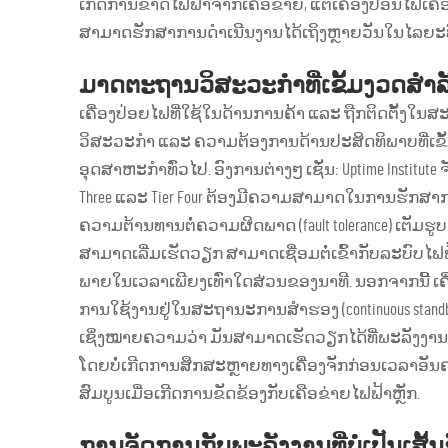
ເກີດການຂາດໄຟຟ້າຈາກເຄືອຂ່າຍ, ແຕ່ເຄື່ອງປ່ອນໄຟເຄື່ອງຈ
ສາມາດຮັກສາການດຳເນີນງານໄດ້ເຖິງຫຼາຍວັນໃນໄລຍະທີ່ເ
ມາດຕະຖານວິສະວະກຳທີ່ເຂັ້ມງວດສຳລັບ
ເຄື່ອງປ່ອຍໄຟທີ່ໃຊ້ໃນດ້ານການຄ້າ ແລະ ຖືກຕິດຕັ້ງໃນສະຖານທ
ວິສະວະກຳ ແລະ ຄວາມຕ້ອງການດ້ານປະສິດທິພາບທີ່ເຂັ້ມງ
ອຸດສາຫະກຳທົ່ວໄປ. ອົງການຕ່າງໆ ເຊັ່ນ: Uptime Institute 
Three ແລະ Tier Four ຕ້ອງມີຄວາມສາມາດໃນການຮັກສາການເຮັ
ຄວາມຕ້ານທານຕໍ່ຄວາມຜິດພາດ (fault tolerance) ເຕັມຮູບ
ສາມາດເລີ່ມເຮັດວຽກ ສາມາດເຊື່ອມຕໍ່ເຂົ້າກັບລະບົບໄຟຟ້
ພາຍໃນເວລາເພີຍງເທົ່າໃດສ່ວນຂອງນາທີ. ນອກຈາກນີ້ ເຄື່
ການໃຊ້ງານຢູ່ໃນສະຖານະການສຳຮອງ (continuous standby) 
ເຊິ່ງໝາຍຄວາມວ່າ ມັນສາມາດເຮັດວຽກໄດ້ທີ່ພະລັງງານທີ່ປ່ຽ
ໂດຍບໍ່ເກີດການສຶກສະຫຼາຍທາງເຄື່ອງຈັກກ່ອນເວລາອັນຄ
ສົມບູນເມື່ອເກີດການຂັດຂ້ອງກັບເຄືອຂ່າຍໄຟຟ້າຫຼັກ.
ການຈັດການກັບພະລັງງານທີ່ບໍ່ເປັນເສັ້ນຊື