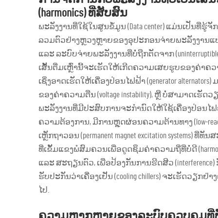
(harmonics) ທີ່ສັບສົນ
ພະລັງງານທີ່ໃຊ້ໃນສູນຂໍ້ມູນ (Data center) ແມ່ນເປັນທີ່ຮູ້ຈັກ
ລວມຕົວຢ່າງຫຼວງຫຼາຍຂອງອຸປະກອນຈ່າຍພະລັງງານແບບປ່ຽນ
ແລະ ລະບົບຈ່າຍພະລັງງານທີ່ບໍ່ຖືກຕັດຈາກ (uninterruptible 
ເສັ້ນຕື່ມເຫຼົ່ານີ້ຈະເຮັດໃຫ້ເກີດຄວາມເສຍຮູບຂອງຄ່າຄວາມຖ
ເຊິ່ງອາດເຮັດໃຫ້ເຄື່ອງປ່ອນໄຟຟ້າ (generator alterna
ຂອງຄ່າຄວາມຕີ່ນ (voltage instability), ຫຼື ບໍ່ສາມາດເ
ພະລັງງານທີ່ມີປະສົບການຈະກຳນົດໃຫ້ໃຊ້ເຄື່ອງປ່ອນໄຟຟ້າ
ຄວາມຕ້ອງການ, ມີການຫຼຸດຜ່ອນຄວາມຕ້ານທາງ (low-reac
ເຫຼັກຖາວອນ (permanent magnet excitation systems) ທີ
ທີ່ເຂັ້ມແຂງພໍສົມຄວນເພື່ອດູດຊຶມຄ່າຄວາມຖີ່ທີ່ບໍ່ດີ (ha
ແລະ ສະຖຽນຕົວ, ເພື່ອປ້ອງກັນການຮີດສີວ (interferen
ຮັບປະກັນວ່າເຄື່ອງເຢັນ (cooling chillers) ຈະເຮັດວຽກຢ່າງ
ໄປ.
ຄວາມຫຼາກຫຼາຍຂອງລະບົບຄວບຄຸມທີ