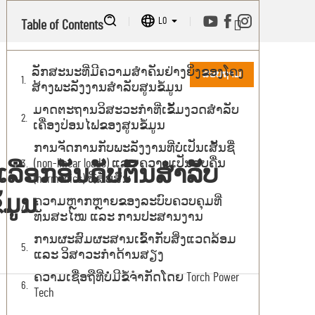
LO
Table of Contents
ລັກສະນະທີ່ມີຄວາມສຳຄັນຢ່າງຍິ່ງຂອງໂຄງ
ສອບຖາມ
ສ້າງພະລັງງານສຳລັບສູນຂໍ້ມູນ
ມາດຕະຖານວິສະວະກຳທີ່ເຂັ້ມງວດສຳລັບ
ເຄື່ອງປ່ອນໄຟຂອງສູນຂໍ້ມູນ
ການຈັດການກັບພະລັງງານທີ່ບໍ່ເປັນເສັ້ນຊື່
(non-linear loads) ແລະ ຄວາມເປັນຮູບຄື່ນ
ລືອກອັນດັບຕົ້ນສຳລັບ
(harmonics) ທີ່ສັບສົນ
້ມູນ
ຄວາມຫຼາກຫຼາຍຂອງລະບົບຄວບຄຸມທີ່
ທັນສະໄໝ ແລະ ການປະສານງານ
ການຜະສົມຜະສານເຂົ້າກັບສິ່ງແວດລ້ອມ
ແລະ ວິສາວະກຳດ້ານສຽງ
ຄວາມເຊື່ອຖືທີ່ບໍ່ມີຂໍ້ຈຳກັດໂດຍ Torch Power
Tech