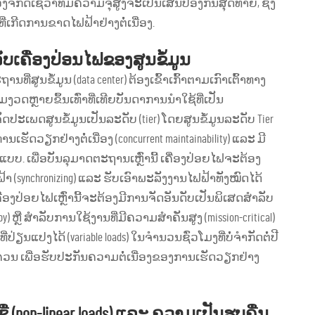
ັກດີເຊວ່າທີ່ມີຄວາມຈຸສູງຈະເປັນເສັ້ນປ້ອງກັນສຸດທ້າຍ, ຊຶ່ງ
ກີດການຂາດໄຟຟ້າຢ່າງຕໍ່ເນື່ອງ.
ເຄື່ອງປ່ອນໄຟຂອງສູນຂໍ້ມູນ
ີ່ສູນຂໍ້ມູນ (data center) ຕ້ອງເຂົ້າເກົ້າຕາມເກົາເຕົ້າທາງ
ວດຫຼາຍຂຶ້ນເທົ່າທີ່ເທີຍບັນດາການນຳໃຊ້ທີ່ເປັນ
ຈັດປະເພດສູນຂໍ້ມູນເປັນລະດັບ (tier) ໂດຍສູນຂໍ້ມູນລະດັບ Tier
ດວຽກຢ່າງຕໍ່ເນື່ອງ (concurrent maintainability) ແລະ ມີ
ແບບ. ເພື່ອບັນລຸມາດຕະຖານເຫຼົ່ານີ້ ເຄື່ອງປ່ອຍໄຟຈະຕ້ອງ
າ (synchronizing) ແລະ ຮັບເອົາພະລັງງານໄຟຟ້າທັງໝົດໄດ້
ອງປ່ອຍໄຟເຫຼົ່ານີ້ຈະຕ້ອງມີການຈັດອັນດັບເປັນພິເສດສຳລັບ
ຫຼື ສຳລັບການໃຊ້ງານທີ່ມີຄວາມສຳຄັນສູງ (mission-critical)
ນແປງໄດ້ (variable loads) ໃນຈຳນວນຊົ່ວໂມງທີ່ບໍ່ຈຳກັດຕໍ່ປີ
ວນ ເພື່ອຮັບປະກັນຄວາມຕໍ່ເນື່ອງຂອງການເຮັດວຽກຢ່າງ
່ (non-linear loads) ແລະ ຄວາມເປັນຮູບຄື່ນ