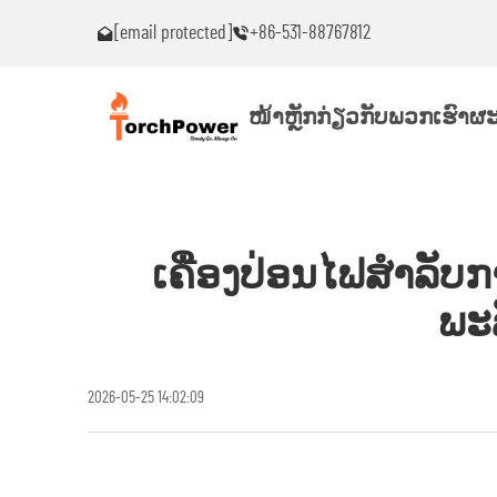
[email protected]
+86-531-88767812
ົນ!
ຕິດຕໍ່ຂ້ອຍທົ່ວໄປຖ້າເຈັບພາບຫມຸດຫມົນ!
ໜ້າຫຼັກ
ກ່ຽວກັບພວກເຮົາ
ຜະ
ເຄື່ອງປ່ອນໄຟສຳລັບກ
ພະລ
2026-05-25 14:02:09