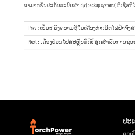
ສາມາດຮັບປະກັນລະບົບສຳ dự (backup systems) ທີ່ເຊື່ອຖື
Prev :
ເປັນຫຍັງຄວາມຖີ່ໃນເຄື່ອງກຳເນີດໄຟຟ້າຈຶ່ງ
Next :
ເຄື່ອງປ່ອນໄຟສະຫຼັບທີ່ດີທີ່ສຸດສຳລັບການ
ປະເ
ຊຸດເຄ