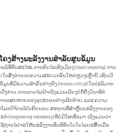
ໂຄງສ້າງພະລັງງານສຳລັບສູນຂໍ້ມູນ
ລ໌ທີ່ທັນສະໄໝ, ການຄິດໄລ່ເທິງເມຶອງ (cloud computing), ການ
ຍໃນສິ່ງອຳນວຍຄວາມສະດວກອັນໃຫຍ່ຫຼວງເຫຼົ່ານີ້, ເຊີບເວີ
ມູນທີ່ມີຄວາມສຳຄັນຢ່າງຍິ່ງ (mission-critical) ໃນປະລິມານ
່ງກ່າວ, ການຂາດໄຟຟ້າເຖິງແມ່ນເພີຍງບໍ່ກີ່ຄື່ງວິນາທີກໍ
 ການເສຍຫາຍຂອງອຸປະກອນຢ່າງເລີກຮ້າຍ, ແລະ ຄວາມ
ກໂລກດິຈິຕອລ໌ບໍ່ເຄີຍນອນ, ສະຖານທີ່ສຳຫຼັບພະລັງງານຂອງ
ngineering redundancy) ທີ່ບໍ່ມີໃຜເທື່ອມາ. ເຖິງແມ່ນວ່າ
) ທີ່ໃຊ້ຖ່ານໄຟຈະໃຫ້ພະລັງງານທັນທີທັນໃດໃນໄລຍະສັ້ນເມື່ອ