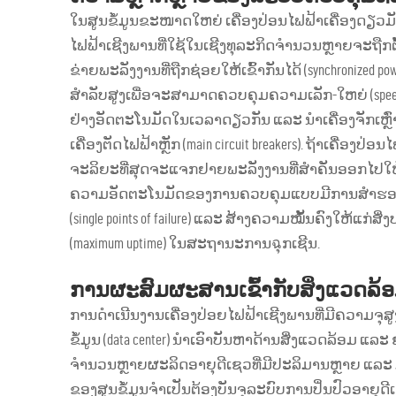
ໃນສູນຂໍ້ມູນຂະໜາດໃຫຍ່ ເຄື່ອງປ່ອນໄຟຟ້າເຄື່ອງດຽວມັກຈ
ໄຟຟ້າເຊີງພານທີ່ໃຊ້ໃນເຊີງທຸລະກິດຈຳນວນຫຼາຍຈະຖືກຕັ້ງ
ຂ່າຍພະລັງງານທີ່ຖືກຊ່ອຍໃຫ້ເຂົ້າກັນໄດ້ (synchronized p
ສຳລັບສູງເພື່ອຈະສາມາດຄວບຄຸມຄວາມເລັກ-ໃຫຍ່ (speed) 
ຢ່າງອັດຕະໂນມັດໃນເວລາດຽວກັນ ແລະ ນຳເຄື່ອງຈັກເຫຼົ່ານີ
ເຄື່ອງຕັດໄຟຟ້າຫຼັກ (main circuit breakers). ຖ້າເຄື່ອງປ
ຈະລິຍະທີ່ສຸດຈະແຈກຢາຍພະລັງງານທີ່ສຳຄັນອອກໄປໃຫ້ເຄື
ຄວາມອັດຕະໂນມັດຂອງການຄວບຄຸມແບບມີການສຳຮອງນີ້ຈະ
(single points of failure) ແລະ ສ້າງຄວາມໝັ້ນຄົງໃຫ້
(maximum uptime) ໃນສະຖານະການฉຸກເຊີນ.
ການຜະສົມຜະສານເຂົ້າກັບສິ່ງແວດລ້
ການດຳເນີນງານເຄື່ອງປ່ອຍໄຟຟ້າເຊີງພານທີ່ມີຄວາມຈຸສູ
ຂໍ້ມູນ (data center) ນຳເອົາບັນຫາດ້ານສິ່ງແວດລ້ອມ ແລ
ຈຳນວນຫຼາຍຜະລິດອາຍຸດີເຊວທີ່ມີປະລິມານຫຼາຍ ແລະ ມີສຽງ
ຂອງສູນຂໍ້ມູນຈຳເປັນຕ້ອງບັນຈຸລະບົບການປິ່ນປົວອາຍຸດີ