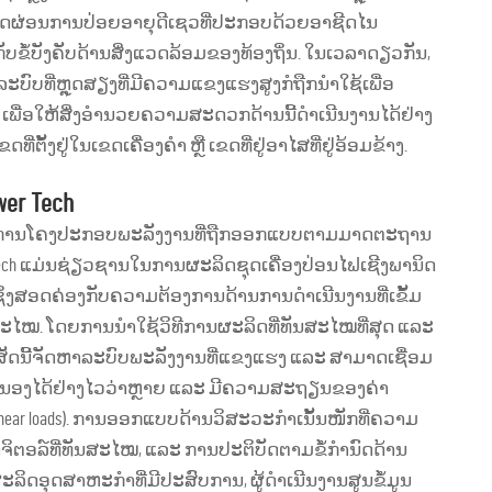
, ເພື່ອຫຼຸດຜ່ອນການປ່ອຍອາຍຸດີເຊວທີ່ປະກອບດ້ວຍອາຊີດໄນ
ຂົ້າກັບຂໍ້ບັງຄັບດ້ານສິ່ງແວດລ້ອມຂອງທ້ອງຖິ່ນ. ໃນເວລາດຽວກັນ,
ະບົບທີ່ຫຼຸດສຽງທີ່ມີຄວາມແຂງແຮງສູງກໍຖືກນຳໃຊ້ເພື່ອ
, ເພື່ອໃຫ້ສິ່ງອຳນວຍຄວາມສະດວກດ້ານນີ້ດຳເນີນງານໄດ້ຢ່າງ
ີ່ຕັ້ງຢູ່ໃນເຂດເຄື່ອງຄຳ ຫຼື ເຂດທີ່ຢູ່ອາໄສທີ່ຢູ່ອ້ອມຂ້າງ.
wer Tech
້ອງການໂຄງປະກອບພະລັງງານທີ່ຖືກອອກແບບຕາມມາດຕະຖານ
er Tech ແມ່ນຊ່ຽວຊານໃນການຜະລິດຊຸດເຄື່ອງປ່ອນໄຟເຊີງພານິດ
ເຊິ່ງສອດຄ່ອງກັບຄວາມຕ້ອງການດ້ານການດຳເນີນງານທີ່ເຂັ້ມ
ະໄໝ. ໂດຍການນຳໃຊ້ວິທີການຜະລິດທີ່ທັນສະໄໝທີ່ສຸດ ແລະ
ໍລິສັດນີ້ຈັດຫາລະບົບພະລັງງານທີ່ແຂງແຮງ ແລະ ສາມາດເຊື່ອມ
ຕອບສະຫນອງໄດ້ຢ່າງໄວວ່າຫຼາຍ ແລະ ມີຄວາມສະຖຽນຂອງຄ່າ
on-linear loads). ການອອກແບບດ້ານວິສະວະກຳເນັ້ນໜັກທີ່ຄວາມ
ິຕອລ໌ທີ່ທັນສະໄໝ, ແລະ ການປະຕິບັດຕາມຂໍ້ກຳນົດດ້ານ
ະລິດອຸດສາຫະກຳທີ່ມີປະສົບການ, ຜູ້ດຳເນີນງານສູນຂໍ້ມູນ