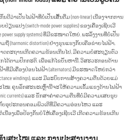
ກັນດີວ່າເປັນໄຟຟ້າທີ່ບໍ່ເປັນເສັ້ນຕື່ມ (non-linear) ເນື່ອງຈາກການ
ແປງ (switch-mode power supplies) ຂອງເຄື່ອງເຊີບເວີ
power supply systems) ທີ່ມີຂະໜາດໃຫຍ່. ພະລັງງານທີ່ບໍ່ເປັນ
ີ່ (harmonic distortion) ຢ່າງຮຸນແຮງກັບເຄືອຂ່າຍໄຟຟ້າ,
tors) ມາດຕະຖານເກີດຄວາມຮ້ອນເກີນໄປ, ມີຄວາມບໍ່ສະຖຽນຕົວ
ຮັດວຽກໄດ້ຕາມປົກກະຕິ. ເພື່ອແກ້ໄຂບັນຫານີ້, ວິສະວະກອນດ້ານ
ທີ່ມີເຄື່ອງປ່ອນໄຟຟ້າ (alternators) ມີຂະໜາດໃຫຍ່ກວ່າ
tance windings), ແລະ ມີລະບົບການສ້າງຄວາມຕີ່ນດ້ວຍແມ່
່ທັນສະໄໝ. ຄຸນລັກສະນະເຫຼົ່ານີ້ຈະໃຫ້ຄວາມເຂັ້ມແຂງດ້ານໄຟຟ້າ
rmonic currents) ແລະ ຮັກສາຄ່າຄວາມຕີ່ນທີ່ບໍ່ມີຄວາມເສຍຮູບ
ce) ກັບອຸປະກອນຄອມພິວເຕີທີ່ມີຄວາມອ່ອນໄຫວ ແລະ
ຕໍ່ເນື່ອງເພື່ອປ້ອງກັນບໍ່ໃຫ້ເຄື່ອງເຊີບເວີ ເກີດຄວາມຮ້ອນເກີນ
່ທັນສະໄໝ ແລະ ການປະສານງານ