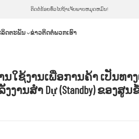
ຕິດຕໍ່ຂ້ອຍທົ່ວໄປຖ້າເຈັບພາບຫມຸດຫມົນ!
ລິດຕະພັນ
ຂ່າວ
ຕິດຕໍ່ພວກເຮົາ
ານໃຊ້ງານເພື່ອການຄ້າ ເປັນທາງເ
ັງງານສຳ Dự (standby) ຂອງສູນຂໍ