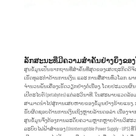
ລັກສະນະທີ່ມີຄວາມສຳຄັນຢ່າງຍິ່ງຂອງ
ສູນຂໍ້ມູນເປັນຮາກຖານທີ່ສຳຄັນທີ່ສຸດຂອງເສດຖະກິດດິຈິຕອ
ເຮັດທຸລະກຳດ້ານການເງິນ, ແລະ ການສື່ສານທົ່ວໂລກ. ພາ
ຈຳນວນພັນເຄື່ອງເຮັດວຽກຢ່າງຕໍ່ເນື່ອງ, ໂດຍປະມວນຜົນຂໍ້
ເປີຕະໄບຕ໌ (petabytes) ແຕ່ລະວິນາທີ. ໃນສະພາບແວດລ້ອມດັ
ສາມາດນຳໄປສູ່ການເສຍຫາຍຂອງຂໍ້ມູນຢ່າງຮ້າຍແຮງ,
ຮັບຜິດຊອບດ້ານການເງິນເຖິງຫຼາຍລ້ານດອລ່າ. ເນື່ອງຈາ
ສູນຂໍ້ມູນຈຶ່ງຕ້ອງການລະດັບຄວາມຫຼາກຫຼາຍດ້ານວິສະວະກຳ (e
ລະບົບໄຟຟ້າສຳຮອງ (Uninterruptible Power Supply - UPS