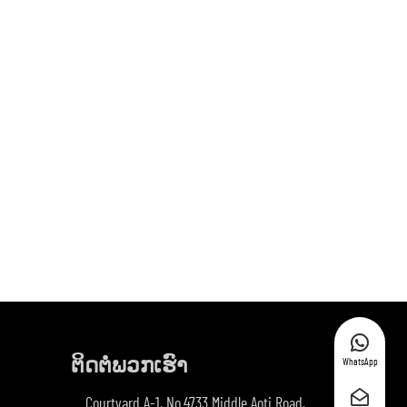
ຕິດຕໍ່ພວກເຮົາ
WhatsApp
Courtyard A-1, No.4733 Middle Aoti Road,