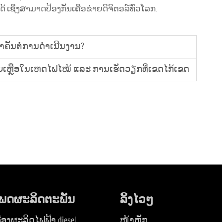
ໄດ້ ເຊິ່ງສາມາດປ້ອງກັນເຄືອຂ່າຍດິຈິຕອລ໌ທົ່ວໂລກ.
ສຳຄັນຕໍ່ການດຳເນີນງານ?
ຊ່ວຍເຫຼືອໃນເຫດໄຟໄໝ້ ແລະ ການເຮັດວຽກທີ່ເຂດໄກ້ເຂດ
ພດຜະລິດຕະພັນ
ລິ້ງໄວໆ
ື່ອງຜະລິດໄຟຟ້າ diesel
ໜ້າຫຼັກ