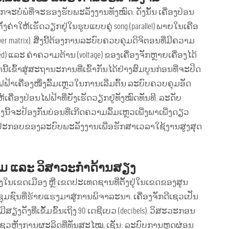
ະບໍ່ພໍທີ່ຈະຮອງຮັບພະລັງງານທັງໝົດ. ດັ່ງນັ້ນ ເຄື່ອງປ່ອນ
ຄ່າໃຫ້ເຮັດວຽກຢູ່ໃນຮູບແບບຄູ່ song (parallel) ພາຍໃນເຄືອ
ower matrix). ສິ່ງນີ້ຕ້ອງການລະບົບຄວບຄຸມດິຈິຕອນທີ່ມີຄວາມ
ແລະ ຄ່າຄວາມຕ້ານ (voltage) ຂອງເຄື່ອງຈັກຫຼາຍເຄື່ອງໄດ້
້ເຂົ້າສູ່ສະຖານະການທີ່ເຂົ້າກັນໄດ້ຢ່າງສົມບູນກ່ອນທີ່ຈະປິດ
່ອນໄຟຟ້າເຄື່ອງໜຶ່ງລົ້ມເຫຼວໃນການເລີ່ມຕົ້ນ ລະບົບຄວບຄຸມອັດ
່ອງປ່ອນໄຟຟ້າທີ່ຍັງເຮັດວຽກຢູ່ທັງໝົດທັນທີ. ລະດັບ
ປ້ອງກັນບ່ອນທີ່ເກີດຄວາມລົ້ມເຫຼວເພີ່ງພາເພີ່ງດຽວ
ແກ່ສິ່ງປະກອບຂອງລະບົບພະລັງງານເພື່ອຮັກສາເວລາໃຊ້ງານສູງສຸດ
ອມ ແລະ ວິສາວະກຳດ້ານສຽງ
ງໃນເຂດເມືອງ ຫຼື ເຂດປະເທດຊານທີ່ຕັ້ງຢູ່ໃນເຂດຂອງສູນ
ະ ຊຸມຊົນທີ່ຮ້າຍແຮງມາສູ່ການພິຈາລະນາ. ເຄື່ອງຈັກດີເຊວເປັນ
ດັງທີ່ເຂັ້ມຂົ້ນເຖິງ 90 ເດຊີເບວ (decibels). ວິສະວະກອນ
ເຊວຫຼັງການຜະລິດທີ່ທັນສະໄໝ, ເຊັ່ນ: ລະບົບການຫຼຸດຜ່ອນ