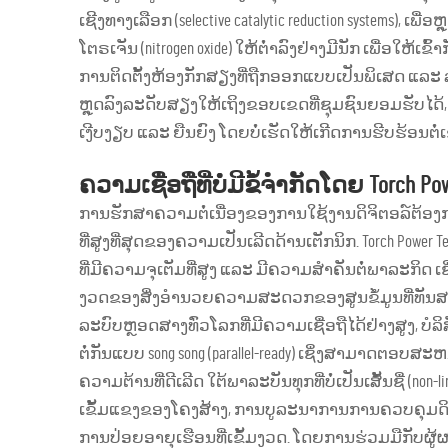
ເຊີງທາງເລືອກ (selective catalytic reduction systems)
ໂຕຣເຈັນ (nitrogen oxide) ໃຫ້ຕ່ຳລົງຢ່າງມີນັກ ເພື່ອໃຫ້ເ
ການຕິດຕັ້ງຫ້ອງກັກສຽງທີ່ຖືກອອກແບບເປັນພິເສດ ແລະ ລ
ຫຼຸດລົງລະດັບສຽງໃຫ້ເຖິງຂອບເຂດທີ່ຊຸມຊົນຍອມຮັບໄດ້
ເງີບງຽບ ແລະ ຍືນຍົງ ໂດຍບໍ່ເຮັດໃຫ້ເກີດການຮີບຮ້ອນຕໍ່ເຂດທ
ຄວາມເຊື່ອຖືທີ່ບໍ່ມີຂໍ້ຈຳກັດໂດຍ Torch Po
ການຮັກສາຄວາມຕໍ່ເນື່ອງຂອງການໃຊ້ງານດິຈິຕອລ໌ຕ
ທີ່ສູງທີ່ສຸດຂອງຄວາມເປັນເລີດດ້ານເຕັກນິກ. Torch Pow
ທີ່ມີຄວາມຈຸເຕັມທີ່ສູງ ແລະ ມີຄວາມສຳຄັນຕໍ່ພາລະກິດ 
ງວດຂອງສິ່ງອຳນວຍຄວາມສະດວກຂອງສູນຂໍ້ມູນທີ່ທັນສ
ລະບົບຫຼອດສາງທົ່ວໂລກທີ່ມີຄວາມເຊື່ອຖືໄດ້ຢ່າງສູງ, ບ
ຕໍ່ກັນແບບ song song (parallel-ready) ເຊິ່ງສາມາດ
ຄວາມຕ້ານທີ່ດີເລີດ ໃຕ້ພາລະບັນທຸກທີ່ບໍ່ເປັນເສັ້ນຊື່ (n
ເຂັ້ມແຂງຂອງໂຄງສ້າງ, ການບູລະນາການການຄວບຄຸມດິຈ
ການປ່ອຍອາຍຸເຮືອນທີ່ເຂັ້ມງວດ. ໂດຍການຮ່ວມມືກັບຜູ້ຜ