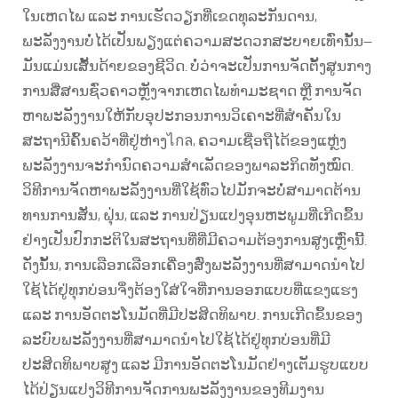
ໃນເຫດໄພ ແລະ ການເຮັດວຽກທີ່ເຂດທຸລະກັນດານ,
ພະລັງງານບໍ່ໄດ້ເປັນພຽງແຕ່ຄວາມສະດວກສະບາຍເທົ່ານັ້ນ—
ມັນແມ່ນເສັ້ນດ້າຍຂອງຊີວິດ. ບໍ່ວ່າຈະເປັນການຈັດຕັ້ງສູນກາງ
ການສື່ສານຊົ່ວຄາວຫຼັງຈາກເຫດໄພທຳມະຊາດ ຫຼື ການຈັດ
ຫາພະລັງງານໃຫ້ກັບອຸປະກອນການວິເຄາະທີ່ສຳຄັນໃນ
ສະຖານີຄົ້ນຄວ້າທີ່ຢູ່ຫ່າງไกล, ຄວາມເຊື່ອຖືໄດ້ຂອງແຫຼ່ງ
ພະລັງງານຈະກຳນົດຄວາມສຳເລັດຂອງພາລະກິດທັງໝົດ.
ວິທີການຈັດຫາພະລັງງານທີ່ໃຊ້ທົ່ວໄປມັກຈະບໍ່ສາມາດຕ້ານ
ທານການສັ່ນ, ຝຸ່ນ, ແລະ ການປ່ຽນແປງອຸນຫະພູມທີ່ເກີດຂຶ້ນ
ຢ່າງເປັນປົກກະຕິໃນສະຖານທີ່ທີ່ມີຄວາມຕ້ອງການສູງເຫຼົ່ານີ້.
ດັ່ງນັ້ນ, ການເລືອກເລືອກເຄື່ອງສົ່ງພະລັງງານທີ່ສາມາດນຳໄປ
ໃຊ້ໄດ້ຢູ່ທຸກບ່ອນຈຶ່ງຕ້ອງໃສ່ໃຈທີ່ການອອກແບບທີ່ແຂງແຮງ
ແລະ ການອັດຕະໂນມັດທີ່ມີປະສິດທິພາບ. ການເກີດຂຶ້ນຂອງ
ລະບົບພະລັງງານທີ່ສາມາດນຳໄປໃຊ້ໄດ້ຢູ່ທຸກບ່ອນທີ່ມີ
ປະສິດທິພາບສູງ ແລະ ມີການອັດຕະໂນມັດຢ່າງເຕັມຮູບແບບ
ໄດ້ປ່ຽນແປງວິທີການຈັດການພະລັງງານຂອງທີມງານ