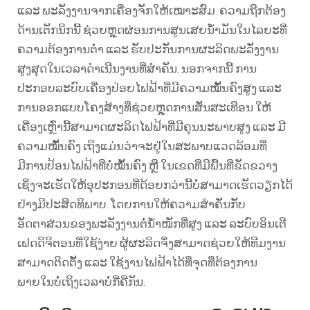
ແລະ ພະລັງງານຈາກເຄື່ອງຈັກໃຫ້ເໝາະສົມ. ຄວາມຖືກຕ້ອງ
ດ້ານເຕັກນິກນີ້ ຊ່ວຍຫຼຸດຜ່ອນການສູນເສຍນ້ຳມັນໃນໄລຍະທີ່
ຄວາມຕ້ອງການຕ່ຳ ແລະ ຮັບປະກັນການຜະລິດພະລັງງານ
ສູງສຸດໃນເວລາດຳເນີນງານທີ່ສຳຄັນ. ນອກຈາກນີ້ ການ
ປະກອບລະບົບເຄື່ອງປ່ອຍໄຟຟ້າທີ່ມີຄວາມໝັ້ນຄົງສູງ ແລະ
ການອອກແບບໂຄງສ້າງທີ່ຊ່ວຍຫຼຸດການສັ່ນສະເທືອນ ໃຫ້
ເຄື່ອງເຫຼົ່ານີ້ສາມາດຜະລິດໄຟຟ້າທີ່ມີຄຸນນະພາບສູງ ແລະ ມີ
ຄວາມໝັ້ນຄົງ ເຖິງແມ່ນວ່າຈະຢູ່ໃນສະພາບແວດລ້ອມທີ່
ມີການປ້ອນໄຟຟ້າທີ່ບໍ່ໝັ້ນຄົງ ຫຼື ໃນເຂດທີ່ມີພື້ນທີ່ຂັດຂວາງ
ເຊິ່ງຈະເຮັດໃຫ້ອຸປະກອນທີ່ດ້ອຍກວ່ານີ້ບໍ່ສາມາດເຮັດວຽກໄດ້
ຢ່າງມີປະສິດທິພາບ. ໂດຍການໃຫ້ຄວາມສຳຄັນກັບ
ອັດຕາສ່ວນຂອງພະລັງງານຕໍ່ນ້ຳໜັກທີ່ສູງ ແລະ ລະບົບອິນເຕີ
ເຟດດິຈິຕອນທີ່ໃຊ້ງ່າຍ ຜູ້ຜະລິດຈຶ່ງສາມາດຊ່ວຍໃຫ້ທີມງານ
ສາມາດຕິດຕັ້ງ ແລະ ໃຊ້ງານໄຟຟ້າໄດ້ທີ່ຈຸດທີ່ຕ້ອງການ
ພາຍໃນບໍ່ເຖິງເວລາບໍ່ກີ່ຄືກັນ.