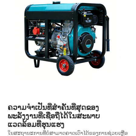
ຄວາມຈຳເປັນທີ່ສຳຄັນທີ່ສຸດຂອງ
ພະລັງງານທີ່ເຊື່ອຖືໄດ້ໃນສະພາບ
ແວດລ້ອມທີ່ຮຸນແຮງ
ໃນສະຖານະການທີ່ບໍ່ສາມາດຄາດເດົາໄດ້ຂອງການຊ່ວຍເຫຼືອ