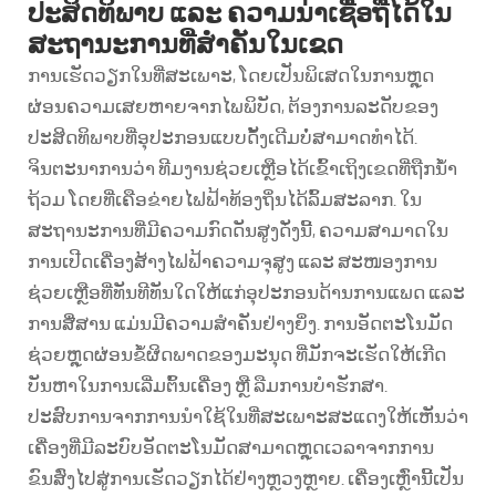
ປະສິດທິພາບ ແລະ ຄວາມນ່າເຊື່ອຖືໄດ້ໃນ
ສະຖານະການທີ່ສຳຄັນໃນເຂດ
ການເຮັດວຽກໃນທີ່ສະເພາະ, ໂດຍເປັນພິເສດໃນການຫຼຸດ
ຜ່ອນຄວາມເສຍຫາຍຈາກໄພພິບັດ, ຕ້ອງການລະດັບຂອງ
ປະສິດທິພາບທີ່ອຸປະກອນແບບດັ້ງເດີມບໍ່ສາມາດທຳໄດ້.
ຈິນຕະນາການວ່າ ທີມງານຊ່ວຍເຫຼືອໄດ້ເຂົ້າເຖິງເຂດທີ່ຖືກນ້ຳ
ຖ້ວມ ໂດຍທີ່ເຄືອຂ່າຍໄຟຟ້າທ້ອງຖິ່ນໄດ້ລົ້ມສະລາກ. ໃນ
ສະຖານະການທີ່ມີຄວາມກົດດັນສູງດັ່ງນີ້, ຄວາມສາມາດໃນ
ການເປີດເຄື່ອງສ້າງໄຟຟ້າຄວາມຈຸສູງ ແລະ ສະໜອງການ
ຊ່ວຍເຫຼືອທີ່ທັນທີທັນໃດໃຫ້ແກ່ອຸປະກອນດ້ານການແພດ ແລະ
ການສື່ສານ ແມ່ນມີຄວາມສຳຄັນຢ່າງຍິ່ງ. ການອັດຕະໂນມັດ
ຊ່ວຍຫຼຸດຜ່ອນຂໍ້ຜິດພາດຂອງມະນຸດ ທີ່ມັກຈະເຮັດໃຫ້ເກີດ
ບັນຫາໃນການເລີ່ມຕົ້ນເຄື່ອງ ຫຼື ລືມການບໍາຮັກສາ.
ປະສົບການຈາກການນຳໃຊ້ໃນທີ່ສະເພາະສະແດງໃຫ້ເຫັນວ່າ
ເຄື່ອງທີ່ມີລະບົບອັດຕະໂນມັດສາມາດຫຼຸດເວລາຈາກການ
ຂົນສົ່ງໄປສູ່ການເຮັດວຽກໄດ້ຢ່າງຫຼວງຫຼາຍ. ເຄື່ອງເຫຼົ່ານີ້ເປັນ