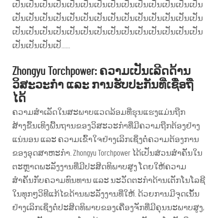
ເປັນເປັນເປັນເປັນເປັນເປັນເປັນເປັນເປັນເປັນເປັນເປັນເປັນເປັນ
ເປັນເປັນເປັນເປັນເປັນເປັນເປັນເປັນເປັນເປັນເປັນເປັນເປັນເປັນ
ເປັນເປັນເປັນເປັນເປັນເປັນເປັນເປັນເປັນເປັນເປັນເປັນເປັນເປັນ
ເປັນເປັນເປັນເປັ......
Zhongyu Torchpower: ຄວາມເປັນເລີດດ້ານ
ວິສະວະກຳ ແລະ ການຮັບປະກັນທີ່ເຊື່ອຖື
ໄດ້
ຄວາມສຳເລັດໃນສະພາບແວດລ້ອມທີ່ຮຸນແຮງແມ່ນຖືກ
ສ້າງຂຶ້ນເທິງພື້ນຖານຂອງວິສະວະກຳທີ່ມີຄວາມຖືກຕ້ອງຢ່າງ
ແນ່ນອນ ແລະ ຄວາມເຂົ້າໃຈຢ່າງເລິກເຊິ່ງຕໍ່ຄວາມຕ້ອງການ
ຂອງອຸດສາຫະກຳ. Zhongyu Torchpower ໄດ້ເປັນສ່ວນສຳຄັນໃນ
ຕະຫຼາດພະລັງງານທີ່ມີປະສິດທິພາບສູງ ໂດຍໃຫ້ຄວາມ
ສຳຄັນກັບຄວາມທົນທານ ແລະ ນະວັດຕະກຳດ້ານເຕັກໂນໂລຊີ
ໃນທຸກໆວິທີແກ້ໄຂດ້ານພະລັງງານທີ່ໃຫ້. ດ້ວຍການມີຈຸດເນັ້ນ
ຢ່າງເລິກເຊິ່ງຕໍ່ປະສິດທິພາບຂອງເຄື່ອງຈັກທີ່ມີຄຸນນະພາບສູງ,