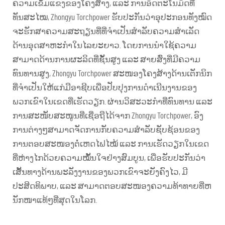
ຄວາມເຂັ້ມແຂງຂອງໂຄງສ້າງ, ແລະ ການອັດຕະໂນມັດທີ່
ທັນສະໄໝ, Zhongyu Torchpower ຮັບປະກັນວ່າອຸປະກອນທັງໝົດ
ຈະຮັກສາຄວາມສະຖຽນທີ່ທີ່ຈຳເປັນສຳລັບຄວາມສຳເລັດ
ດ້ານອຸດສາຫະກຳໃນໄລຍະຍາວ. ໂດຍການນຳໃຊ້ຄວາມ
ສາມາດດ້ານການຜະລິດທີ່ຊັ້ນສູງ ແລະ ສາຍສົ່ງທີ່ມີຄວາມ
ທົນທານສູງ, Zhongyu Torchpower ສະໜອງໂຄງສ້າງດ້ານເຕັກນິກ
ທີ່ຈຳເປັນໃຫ້ແກ່ມືອາຊີບເພື່ອປັບປຸງການດຳເນີນງານຂອງ
ພວກເຂົາໃນເຂດທີ່ເຮັດວຽກ. ຜ່ານວິສະວະກຳທີ່ທົນທານ ແລະ
ການສະໜັບສະໜູນທີ່ເຊື່ອຖືໄດ້ຈາກ Zhongyu Torchpower, ອົງ
ການຕ່າງໆສາມາດຈັດການກັບຄວາມສຳລັບຊັບຊ້ອນຂອງ
ການຕອບສະໜອງຕໍ່ເຫດໄຟໄໝ້ ແລະ ການເຮັດວຽກໃນເຂດ
ທີ່ຫ່າງໄກດ້ວຍຄວາມໝັ້ນໃຈຢ່າງສົມບູນ, ເພື່ອຮັບປະກັນວ່າ
ເສັ້ນທາງດ້ານພະລັງງານຂອງພວກເຂົາຈະຍັງຄົງໄວ, ມີ
ປະສິດທິພາບ, ແລະ ສາມາດຕອບສະໜອງຄວາມທ້າທາຍທີ່ຫ
ນັກໜາແທ້ໆທີ່ສຸດໃນໂລກ.