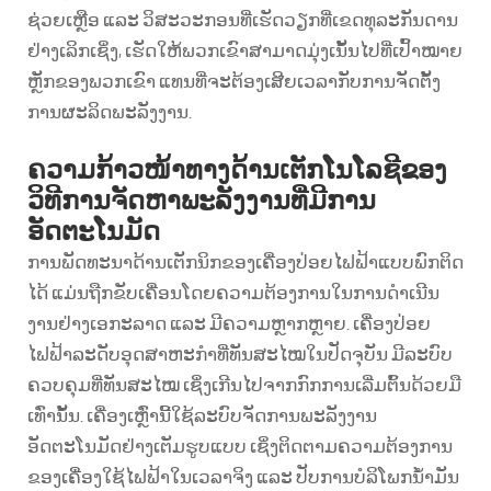
ຊ່ວຍເຫຼືອ ແລະ ວິສະວະກອນທີ່ເຮັດວຽກທີ່ເຂດທຸລະກັນດານ
ຢ່າງເລິກເຊິ່ງ, ເຮັດໃຫ້ພວກເຂົາສາມາດມຸ່ງເນັ້ນໄປທີ່ເປົ້າໝາຍ
ຫຼັກຂອງພວກເຂົາ ແທນທີ່ຈະຕ້ອງເສີຍເວລາກັບການຈັດຕັ້ງ
ການຜະລິດພະລັງງານ.
ຄວາມກ້າວໜ້າທາງດ້ານເຕັກໂນໂລຊີຂອງ
ວິທີການຈັດຫາພະລັງງານທີ່ມີການ
ອັດຕະໂນມັດ
ການພັດທະນາດ້ານເຕັກນິກຂອງເຄື່ອງປ່ອຍໄຟຟ້າແບບພົກຕິດ
ໄດ້ ແມ່ນຖືກຂັບເຄື່ອນໂດຍຄວາມຕ້ອງການໃນການດຳເນີນ
ງານຢ່າງເອກະລາດ ແລະ ມີຄວາມຫຼາກຫຼາຍ. ເຄື່ອງປ່ອຍ
ໄຟຟ້າລະດັບອຸດສາຫະກຳທີ່ທັນສະໄໝໃນປັດຈຸບັນ ມີລະບົບ
ຄວບຄຸມທີ່ທັນສະໄໝ ເຊິ່ງເກີນໄປຈາກກົກການເລີ່ມຕົ້ນດ້ວຍມື
ເທົ່ານັ້ນ. ເຄື່ອງເຫຼົ່ານີ້ໃຊ້ລະບົບຈັດການພະລັງງານ
ອັດຕະໂນມັດຢ່າງເຕັມຮູບແບບ ເຊິ່ງຕິດຕາມຄວາມຕ້ອງການ
ຂອງເຄື່ອງໃຊ້ໄຟຟ້າໃນເວລາຈິງ ແລະ ປັບການບໍລິໂພກນ້ຳມັນ