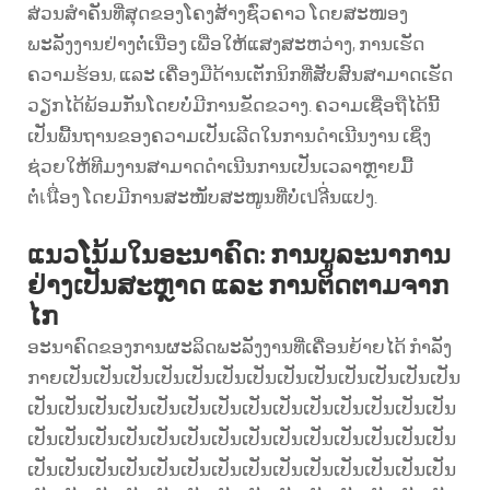
ສ່ວນສຳຄັນທີ່ສຸດຂອງໂຄງສ້າງຊົ່ວຄາວ ໂດຍສະໜອງ
ພະລັງງານຢ່າງຕໍ່ເນື່ອງ ເພື່ອໃຫ້ແສງສະຫວ່າງ, ການເຮັດ
ຄວາມຮ້ອນ, ແລະ ເຄື່ອງມືດ້ານເຕັກນິກທີ່ສັບສົນສາມາດເຮັດ
ວຽກໄດ້ພ້ອມກັນໂດຍບໍ່ມີການຂັດຂວາງ. ຄວາມເຊື່ອຖືໄດ້ນີ້
ເປັນພື້ນຖານຂອງຄວາມເປັນເລີດໃນການດຳເນີນງານ ເຊິ່ງ
ຊ່ວຍໃຫ້ທີມງານສາມາດດຳເນີນການເປັນເວລາຫຼາຍມື້
ຕໍ່เนື່ອງ ໂດຍມີການສະໜັບສະໜູນທີ່ບໍ່ເปลີ່ນແປງ.
ແນວໂນ້ມໃນອະນາຄົດ: ການບູລະນາການ
ຢ່າງເປັນສະຫຼາດ ແລະ ການຕິດຕາມຈາກ
ໄກ
ອະນາຄົດຂອງການຜະລິດພະລັງງານທີ່ເຄື່ອນຍ້າຍໄດ້ ກຳລັງ
ກາຍເປັນເປັນເປັນເປັນເປັນເປັນເປັນເປັນເປັນເປັນເປັນເປັນເປັນ
ເປັນເປັນເປັນເປັນເປັນເປັນເປັນເປັນເປັນເປັນເປັນເປັນເປັນເປັນ
ເປັນເປັນເປັນເປັນເປັນເປັນເປັນເປັນເປັນເປັນເປັນເປັນເປັນເປັນ
ເປັນເປັນເປັນເປັນເປັນເປັນເປັນເປັນເປັນເປັນເປັນເປັນເປັນເປັນ