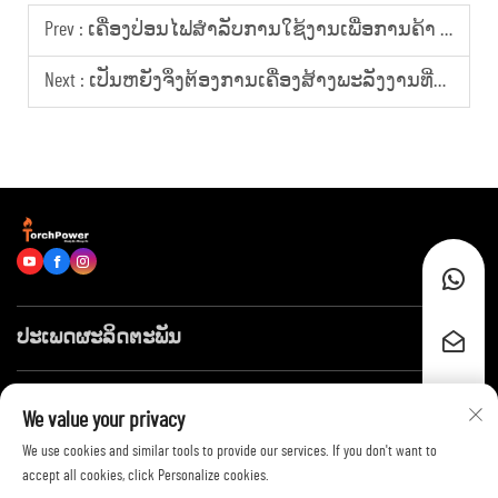
Prev :
ເຄື່ອງປ່ອນໄຟສຳລັບການໃຊ້ງານເພື່ອການຄ້າ ເປັນທາງເລືອກອັນດັບຕົ້ນສຳລັບພະລັງງານສຳ dự (standby) ຂອງສູນຂໍ້ມູນ
Next :
ເປັນຫຍັງຈຶ່ງຕ້ອງການເຄື່ອງສ້າງພະລັງງານທີ່ສາມາດນຳໄປໃຊ້ໄດ້ຢູ່ບ່ອນທີ່ຫ່າງໄກເພື່ອໃຊ້ໃນເວລາເກີດເຫດສຸກເສີນ?
ປະເພດຜະລິດຕະພັນ
ລິ້ງໄວໆ
We value your privacy
We use cookies and similar tools to provide our services. If you don't want to
ຕິດຕໍ່ພວກເຮົາ
accept all cookies, click Personalize cookies.