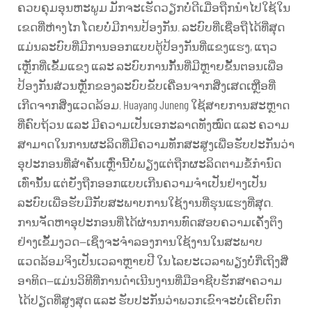
ຄວບຄຸມອຸນຫະພູມ ມັກຈະເຮັດວຽກບໍ່ດີເມື່ອຖືກນຳໄປໃຊ້ໃນ
ເຂດທີ່ຫ່າງໄກ ໂດຍບໍ່ມີການປ້ອງກັນ. ລະບົບທີ່ເຊື່ອຖືໄດ້ທີ່ສຸດ
ແມ່ນລະບົບທີ່ມີການອອກແບບຕູ້ປ້ອງກັນທີ່ແຂງແຮງ, ແຖວ
ເຫຼັກທີ່ເຂັ້ມແຂງ ແລະ ລະບົບການກັ້ນທີ່ມີຫຼາຍຂັ້ນຕອນເພື່ອ
ປ້ອງກັນສ່ວນຫຼັກຂອງລະບົບຂັບເຄື່ອນຈາກສິ່ງເສດເຫຼືອທີ່
ເກີດຈາກສິ່ງແວດລ້ອມ. Huayang Juneng ໃຊ້ສາຍການສະຫຼາດ
ທີ່ຄົບຖ້ວນ ແລະ ມີຄວາມເປັນເອກະລາດທັງໝົດ ແລະ ຄວາມ
ສາມາດໃນການຜະລິດທີ່ມີຄວາມທັກສະສູງເພື່ອຮັບປະກັນວ່າ
ອຸປະກອນທີ່ສຳຄັນເຫຼົ່ານີ້ບໍ່ພຽງແຕ່ຖືກຜະລິດຕາມຂໍ້ກຳນົດ
ເທົ່ານັ້ນ ແຕ່ຍັງຖືກອອກແບບເກີນຄວາມຈຳເປັນຢ່າງເປັນ
ລະບົບເພື່ອຮັບມືກັບສະພາບການໃຊ້ງານທີ່ຮຸນແຮງທີ່ສຸດ.
ການຈັດຫາອຸປະກອນທີ່ໄດ້ຜ່ານການທົດສອບຄວາມເຄັ່ງຕຶງ
ຢ່າງເຂັ້ມງວດ—ເຊິ່ງຈະຈຳລອງການໃຊ້ງານໃນສະພາບ
ແວດລ້ອມຈິງເປັນເວລາຫຼາຍປີ ໃນໄລຍະເວລາພຽງບໍ່ກີ່ເຖິງສີ່
ອາທິດ—ແມ່ນວິທີທີ່ການດຳເນີນງານທີ່ມືອາຊີບຮັກສາຄວາມ
ໄດ້ປຽດທີ່ສູງສຸດ ແລະ ຮັບປະກັນວ່າພວກເຂົາຈະບໍ່ເຄີຍຕົກ