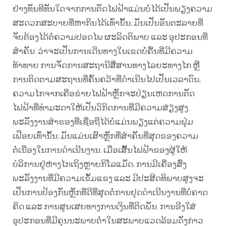
ຢ່າງທັນທີທັນໃດຈາກການຕັດໄຟຟ້າແມ່ນບໍ່ໄດ້ເປັນພຽງຄວາມ
ສະດວກສະບາຍທີ່ຫາກິນໄດ້ເທົ່ານັ້ນ; ມັນເປັນອັນຕະລາຍທີ່
ຈັບຕ້ອງໄດ້ຕໍ່ຄວາມປອດໄພ ຜະລິດຕິພາບ ແລະ ອຸປະກອນທີ່
ສຳຄັນ. ວ່າຈະເປັນການເດີນທາງໃນເຂດບໍ່ຄື້ນທີ່ມີຄວາມ
ທ້າທາຍ ການຈັດການສະຖານີສື່ສານທາງໄລຍະທາງໄກ ຫຼື
ການຕິດຕາມສະຖານທີ່ຄົ້ນຄວ້າທີ່ດຳເນີນໄປເປັນເວລາດົນ,
ຄວາມໄກຈາກເຄືອຂ່າຍໄຟຟ້າຫຼັກຈະປ່ຽນເຫດການຕັດ
ໄຟຟ້າທີ່ທຳມະດາໃຫ້ເປັນວິກິດການທີ່ມີຄວາມສ່ຽງສູງ.
ພະລັງງານສຳຮອງທີ່ເຊື່ອຖືໄດ້ບໍ່ແມ່ນພຽງແຕ່ຄວາມຟຸ່ມ
ເຟືອຍເທົ່ານັ້ນ; ມັນແມ່ນເສົາຫຼັກທີ່ສຳຄັນທີ່ສຸດຂອງຄວາມ
ຕໍ່ເນື່ອງໃນການດຳເນີນງານ. ເມື່ອເສັ້ນໄຟຟ້າຂອງຜູ້ໃຫ້
ບໍລິການຢູ່ຫ່າງໄກເຖິງຫຼາຍກິໂລແມັດ, ການມີເຄື່ອງສົ່ງ
ພະລັງງານທີ່ມີຄວາມເຂັ້ມແຂງ ແລະ ມີປະສິດທິພາບສູງຈະ
ເປັນການປ້ອງກັນຫຼັກທີ່ດີທີ່ສຸດຕໍ່ການຢຸດດຳເນີນງານທີ່ບໍ່ຄາດ
ຄິດ ແລະ ການສູນເສຍທາງການເງິນທີ່ຕິດພັນ. ການອີງໃສ່
ອຸປະກອນທີ່ມີຄຸນນະພາບຕ່ຳໃນສະພາບແວດລ້ອມດັ່ງກ່າວ