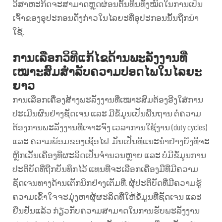
ວິສາຫະກິດຈະສາມາດຫຼຸດຜ່ອນຕົ້ນທຶນທັງໝົດໃນການເປັນ
ເຈົ້າຂອງອຸປະກອນດັ່ງກ່າວໃນໄລຍະທີ່ອຸປະກອນນັ້ນຖືກນຳ
ໃຊ້.
ການເລືອກວິທີແກ້ໄຂດ້ານພະລັງງານທີ່
ເໝາະສົມສຳລັບຄວາມປອດໄພໃນໄລຍະ
ຍາວ
ການເລືອກເຄື່ອງສ້າງພະລັງງານທີ່ເໝາະສົມຕ້ອງອີງໃສ່ການ
ປະເມີນຜົນຢ່າງຊັດເຈນ ແລະ ມີຂໍ້ມູນເປັນພື້ນຖານ ຕໍ່ຄວາມ
ຕ້ອງການພະລັງງານທີ່ເຈາະຈົງ ເວລາການໃຊ້ງານ (duty cycles)
ແລະ ຄວາມພ້ອມຂອງເຊື້ອໄຟ. ມັນເປັນທີ່ແນະນຳຢ່າງຍິ່ງທີ່ຈະ
ຫຼີກເວັ້ນເຄື່ອງທີ່ຜະລິດເປັນຈຳນວນຫຼາຍ ແລະ ບໍ່ມີຂໍ້ມູນການ
ປະຕິບັດທີ່ຖືກບັນທຶກໄວ້ ແທນທີ່ຈະເລືອກເຄື່ອງມືທີ່ມີຄວາມ
ຊັດເຈນທາງດ້ານເຕັກນິກຢ່າງເຕັມທີ່. ຜູ້ປະຕິບັດທີ່ມີຄວາມຮູ້
ຄວາມເຂົ້າໃຈຈະມຸ່ງຫາຜູ້ຜະລິດທີ່ໃຫ້ຂໍ້ມູນທີ່ຊັດເຈນ ແລະ
ຢືນຢັນແລ້ວ ກ່ຽວກັບຄວາມສາມາດໃນການຮັບພະລັງງານ