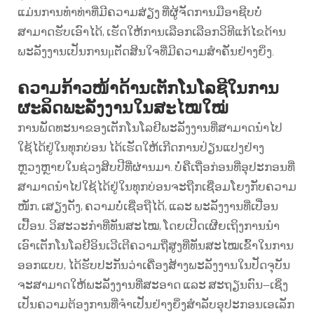
ແມ່ນການທຳທ່າທີ່ມີຄວາມສ່ຽງ ທີ່ຜູ້ຈັດການມືອາຊີບບໍ່
ສາມາດຮັບເອົາໄດ້, ເຮັດໃຫ້ການເລືອກເລືອກວິທີແກ້ໄຂດ້ານ
ພະລັງງານເປັນການμຕັດສິນໃຈທີ່ມີຄວາມສຳຄັນຢ່າງຍິ່ງ.
ຄວາມກ້າວໜ້າດ້ານເຕັກໂນໂລຊີໃນການ
ຜະລິດພະລັງງານໃນສະໄໝໃໝ່
ການພັດທະນາຂອງເຕັກໂນໂລຢີພະລັງງານທີ່ສາມາດນຳໄປ
ໃຊ້ໄດ້ຢູ່ໃນທຸກບ່ອນ ໄດ້ເຮັດໃຫ້ເກີດການປ່ຽນແປງຢ່າງ
ຫຼວງຫຼາຍໃນຊ່ວງສິບປີທີ່ຜ່ານມາ. ບໍ່ຄືເຖື່ອກ່ອນທີ່ອຸປະກອນທີ່
ສາມາດນຳໄປໃຊ້ໄດ້ຢູ່ໃນທຸກບ່ອນຈະຖືກເຊື່ອມໂຍງກັບຄວາມ
ໜັກ, ເສຽງດັງ, ຄວາມບໍ່ເຊື່ອຖືໄດ້, ແລະ ພະລັງງານທີ່ເປື່ອນ
ເປື້ອນ. ວິສະວະກຳທີ່ທັນສະໄໝ, ໂດຍເປີດເຜີຍເຖິງການນຳ
ເອົາເຕັກໂນໂລຢີອິນເວີເຕີຄວາມຖີ່ສູງທີ່ທັນສະໄໝເຂົ້າໃນການ
ອອກແບບ, ໄດ້ຮັບປະກັນວ່າເຄື່ອງສ້າງພະລັງງານໃນປັດຈຸບັນ
ຈະສາມາດໃຫ້ພະລັງງານທີ່ສະອາດ ແລະ ສະຖຽນຕົນ—ເຊິ່ງ
ເປັນຄວາມຕ້ອງການທີ່ຈຳເປັນຢ່າງຍິ່ງສຳລັບອຸປະກອນເອເລັກ