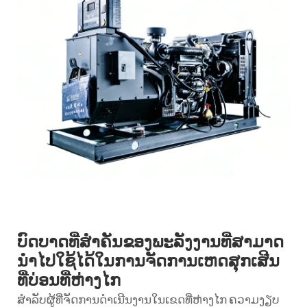
ບົດບາດທີ່ສຳຄັນຂອງພະລັງງານທີ່ສາມາດ
ນຳໄປໃຊ້ໄດ້ໃນການຈັດການເຫດສຸກເສີນ
ທີ່ບ່ອນທີ່ຫ່າງໄກ
ສຳລັບຜູ້ທີ່ຈັດການດຳເນີນງານໃນເຂດທີ່ຫ່າງໄກ ຄວາມງຽບ