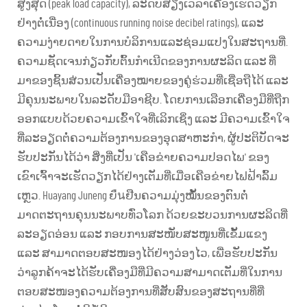
ສູງສຸດ (peak load capacity), ລະດັບສຽງເວລາເຄື່ອງເຮັດວຽກ
ຢ່າງຕໍ່ເນື່ອງ (continuous running noise decibel ratings), ແລະ
ຄວາມງ່າຍດາຍໃນການບໍລິການແລະຊ່ອມແປງໃນສະຖານທີ່.
ຄວາມຊັດເຈນກ່ຽວກັບຕົ້ນກຳເນີດຂອງການຜະລິດ ແລະ ທີ່
ມາຂອງຊິ້ນສ່ວນເປັນເຄື່ອງໝາຍຂອງຄູ່ຮ່ວມທີ່ເຊື່ອຖືໄດ້ ແລະ
ມີຄຸນນະພາບໃນລະດັບມືອາຊີບ. ໂດຍການເລືອກເຄື່ອງມືທີ່ຖືກ
ອອກແບບດ້ວຍຄວາມເຂົ້າໃຈທີ່ເລິກເຊິ່ງ ແລະ ມີຄວາມເຂົ້າໃຈ
ທີ່ລະອຽດຕໍ່ຄວາມຕ້ອງການຂອງອຸດສາຫະກຳ, ຜູ້ປະຕິບັດຈະ
ຮັບປະກັນໄດ້ວ່າ ສິ່ງທີ່ເປັນ 'ເຄືອຂ່າຍຄວາມປອດໄພ' ຂອງ
ເຂົາເຈົ້າຈະເຮັດວຽກໄດ້ຢ່າງເຕັມທີ່ເມື່ອເຄືອຂ່າຍໄຟຟ້າລົ້ມ
ເຫຼວ. Huayang Juneng ຍืนຢືນຄວາມມຸ່ງໝັ້ນຂອງຕົນຕໍ່
ມາດຕະຖານຄຸນນະພາບທົ່ວໂລກ ດ້ວຍຂະບວນການຜະລິດທີ່
ລະອຽດອ່ອນ ແລະ ກອບການສະໜັບສະໜູນທີ່ເຂັ້ມແຂງ
ແລະ ສາມາດຕອບສະໜອງໄດ້ຢ່າງວ່ອງໄວ, ເພື່ອຮັບປະກັນ
ວ່າລູກຄ້າຈະໄດ້ຮັບເຄື່ອງມືທີ່ມີຄວາມສາມາດເຕັມທີ່ໃນການ
ຕອບສະໜອງຄວາມຕ້ອງການທີ່ສັບສົນຂອງສະຖານທີ່ທີ່