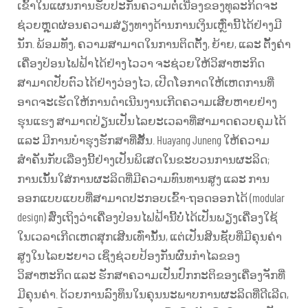
ເຂົ້າໃນແຜນການຮັບປະກັນຄວາມຕໍ່ເນື່ອງຂອງທຸລະກິດຈະ
ຊ່ວຍຫຼຸດຜ່ອນຄວາມສ່ຽງທາງດ້ານການເງິນເຫຼົ່ານີ້ໄດ້ຢ່າງມີ
ນັກ. ພ້ອມທັງ, ຄວາມສາມາດໃນການຕິດຕັ້ງ, ຍ້າຍ, ແລະ ຕັ້ງຄ່າ
ເຄື່ອງປ່ອນໄຟຟ້າໄດ້ຢ່າງໄວວາ ຈະຊ່ວຍໃຫ້ວິສາຫະກິດ
ສາມາດປັບຕົວໄດ້ຢ່າງວ່ອງໄວ, ເປີດໂອກາດໃຫ້ເຫດການທີ່
ອາດຈະເຮັດໃຫ້ການດຳເນີນງານເກີດຄວາມເສີຍຫາຍຢ່າງ
ຮຸນແຮງ ສາມາດປ່ຽນເປັນໄລຍະເວລາທີ່ສາມາດຄວບຄຸມໄດ້
ແລະ ມີການບໍາຮຸງຮັກສາທີ່ສັ້ນ. Huayang Juneng ໃຫ້ຄວາມ
ສຳຄັນກັບເລື່ອງນີ້ຢ່າງເປັນພິເສດໃນຂະບວນການຜະລິດ;
ການເນັ້ນໃສ່ການຜະລິດທີ່ມີຄວາມທົນທານສູງ ແລະ ການ
ອອກແບບແບບທີ່ສາມາດປະກອບເຂົ້າ-ຖອດອອກໄດ້ (modular
design) ສົ່ງເຖິງວ່າເຄື່ອງປ່ອນໄຟຟ້ານີ້ບໍ່ໄດ້ເປັນພຽງເຄື່ອງໃຊ້
ໃນເວລາເກີດເຫດສຸກເສີນເທົ່ານັ້ນ, ແຕ່ເປັນສິນຊັບທີ່ມີຄຸນຄ່າ
ສູງໃນໄລຍະຍາວ ເຊິ່ງຊ່ວຍປ້ອງກັນຜົນກຳໄລຂອງ
ວິສາຫະກິດ ແລະ ຮັກສາຄວາມເປັນປົກກະຕິຂອງເຄື່ອງຈັກທີ່
ມີຄຸນຄ່າ. ດ້ວຍການລົງທຶນໃນຄຸນນະພາບການຜະລິດທີ່ດີເລີດ,