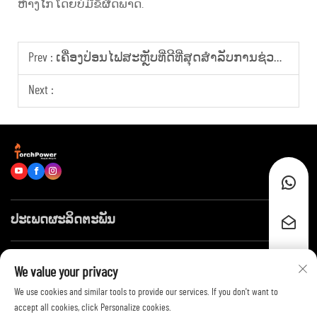
ຫ່າງໄກ ໂດຍບໍ່ມີຂໍ້ຜິດພາດ.
Prev :
ເຄື່ອງປ່ອນໄຟສະຫຼັບທີ່ດີທີ່ສຸດສຳລັບການຊ່ວຍເຫຼືອໃນເຫດໄຟໄໝ້ ແລະ ການເຮັດວຽກທີ່ເຂດໄກ້ເຂດ
Next :
ປະເພດຜະລິດຕະພັນ
ລິ້ງໄວໆ
We value your privacy
We use cookies and similar tools to provide our services. If you don't want to
ຕິດຕໍ່ພວກເຮົາ
accept all cookies, click Personalize cookies.