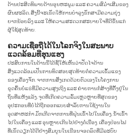
ດ້ານປະສິດທິພາບດ້ານອຸນຫະພູມ ແລະ ຄວາມສົມ່ຳເສີມຂອງ
ຜົນຜະລິດ, ສິ່ງນີ້ຈະເຮັດໃຫ້ການບຳລຸງຮັກສາມີຄວາມຍຸ່ງ
ຍາກນ້ອຍລົງ ແລະ ໃຫ້ຄວາມສະດວກສະບາຍໃຈທີ່ດີຂຶ້ນແກ່
ຜູ້ໃຊ້ສຸດທ້າຍ.
ຄວາມເຊື່ອຖືໄດ້ໃນໂລກຈິງໃນສະພາບ
ແວດລ້ອມທີ່ຮຸນແຮງ
ປະສົບການໃນດ້ານນີ້ໄດ້ຊີ້ໃຫ້ເຫັນວ່າປັດໄຈດ້ານ
ສິ່ງແວດລ້ອມເປັນການທົດສອບສຸດທ້າຍຕໍ່ຄວາມເຂັ້ມແຂງ
ຂອງເຄື່ອງຈັກ. ຈາກການສັງເກດດ້ວຍຕົວເອງໃນໂຄງການ
ຂຸດຄົ້ນບໍ່ແຮ່ທີ່ມີຄວາມສູງເຖິງ ແລະ ຄ່າຍການກໍ່ສ້າງທີ່ຕັ້ງຢູ່ໃນ
ຖິ່ນທີ່ແຫ້ງແລ້ງ, ຈຸດທີ່ເກີດຄວາມລົ້ມເຫຼວຫຼາຍທີ່ສຸດຂອງ
ອຸປະກອນທີ່ບໍ່ໄດ້ຖືກອອກແບບສຳລັບການໃຊ້ງານໃນ
ອຸດສາຫະກຳ ມັກເກີດຈາກການທີ່ຝຸ່ນເຂົ້າໄປໃນເຄື່ອງ, ນ້ຳເຂົ້າ
ໄປໃນເຄື່ອງ ແລະ ອຸນຫຼາຍເກີນໄປຢ່າງຕໍ່ເນື່ອງ. ເຄື່ອງປ່ອນໄຟ
ທີ່ເຮັດວຽກໄດ້ດີຢ່າງສົມບູນໃນເຮືອນຈອດລົດທີ່ມີລະບົບ