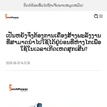
ຕິດຕໍ່ຂ້ອຍທົ່ວໄປຖ້າເຈັບພາບຫມຸດຫມົນ!
ເປັນຫຍັງຈຶ່ງຕ້ອງການເຄື່ອງສ້າງພະລັງງານ
ທີ່ສາມາດນຳໄປໃຊ້ໄດ້ຢູ່ບ່ອນທີ່ຫ່າງໄກເພື່ອ
ໃຊ້ໃນເວລາເກີດເຫດສຸກເສີນ?
2026-06-10 14:13:38