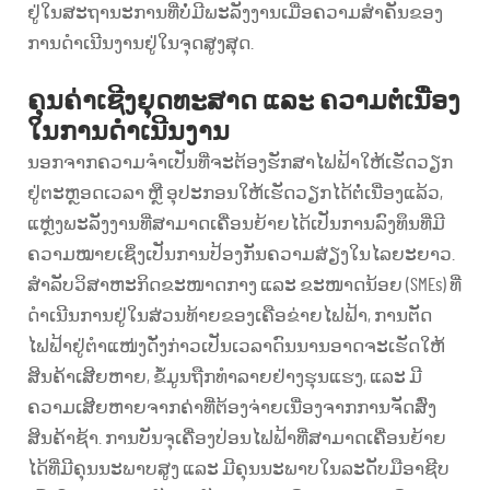
ຢູ່ໃນສະຖານະການທີ່ບໍ່ມີພະລັງງານເມື່ອຄວາມສຳຄັນຂອງ
ການດຳເນີນງານຢູ່ໃນຈຸດສູງສຸດ.
ຄຸນຄ່າເຊີງຍຸດທະສາດ ແລະ ຄວາມຕໍ່ເນື່ອງ
ໃນການດຳເນີນງານ
ນອກຈາກຄວາມຈຳເປັນທີ່ຈະຕ້ອງຮັກສາໄຟຟ້າໃຫ້ເຮັດວຽກ
ຢູ່ຕະຫຼອດເວລາ ຫຼື ອຸປະກອນໃຫ້ເຮັດວຽກໄດ້ຕໍ່ເນື່ອງແລ້ວ,
ແຫຼ່ງພະລັງງານທີ່ສາມາດເຄື່ອນຍ້າຍໄດ້ເປັນການລົງທຶນທີ່ມີ
ຄວາມໝາຍເຊິ່ງເປັນການປ້ອງກັນຄວາມສ່ຽງໃນໄລຍະຍາວ.
ສຳລັບວິສາຫະກິດຂະໜາດກາງ ແລະ ຂະໜາດນ້ອຍ (SMEs) ທີ່
ດຳເນີນການຢູ່ໃນສ່ວນທ້າຍຂອງເຄືອຂ່າຍໄຟຟ້າ, ການຕັດ
ໄຟຟ້າຢູ່ຕຳແໜ່ງດັ່ງກ່າວເປັນເວລາດົນນານອາດຈະເຮັດໃຫ້
ສິນຄ້າເສີຍຫາຍ, ຂໍ້ມູນຖືກທຳລາຍຢ່າງຮຸນແຮງ, ແລະ ມີ
ຄວາມເສີຍຫາຍຈາກຄ່າທີ່ຕ້ອງຈ່າຍເນື່ອງຈາກການຈັດສົ່ງ
ສິນຄ້າຊ້າ. ການບັນຈຸເຄື່ອງປ່ອນໄຟຟ້າທີ່ສາມາດເຄື່ອນຍ້າຍ
ໄດ້ທີ່ມີຄຸນນະພາບສູງ ແລະ ມີຄຸນນະພາບໃນລະດັບມືອາຊີບ