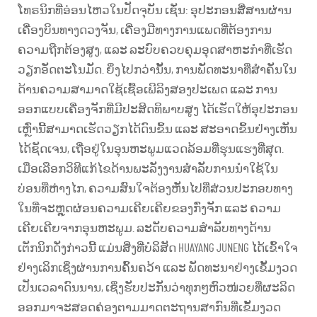
ໂທຣນິກທີ່ອ່ອນໄຫວໃນປັດຈຸບັນ ເຊັ່ນ: ອຸປະກອນສື່ສານຜ່ານ
ເຄື່ອງບິນທາງດວງຈັນ, ເຄື່ອງມືທາງການແພດທີ່ຕ້ອງການ
ຄວາມຖືກຕ້ອງສູງ, ແລະ ລະບົບຄວບຄຸມອຸດສາຫະກຳທີ່ເຮັດ
ວຽກອັດຕະໂນມັດ. ຍິ່ງໄປກວ່ານັ້ນ, ການພັດທະນາທີ່ສຳຄັນໃນ
ດ້ານຄວາມສາມາດໃຊ້ເຊື້ອເພີລິງສອງປະເພດ ແລະ ການ
ອອກແບບເຄື່ອງຈັກທີ່ມີປະສິດທິພາບສູງ ໄດ້ເຮັດໃຫ້ອຸປະກອນ
ເຫຼົ່ານີ້ສາມາດເຮັດວຽກໄດ້ດົນຂຶ້ນ ແລະ ສະອາດຂຶ້ນຢ່າງເຫັນ
ໄດ້ຊັດເຈນ, ເຖື່ອຢູ່ໃນອຸນຫະພູມແວດລ້ອມທີ່ຮຸນແຮງທີ່ສຸດ.
ເມື່ອເລືອກວິທີແກ້ໄຂດ້ານພະລັງງານສຳລັບການນຳໃຊ້ໃນ
ບ່ອນທີ່ຫ່າງໄກ, ຄວາມສົນໃຈຕ້ອງຫັນໄປທີ່ສ່ວນປະກອບທາງ
ໃນທີ່ຈະຫຼຸດຜ່ອນຄວາມເຄີຍເຄີຍຂອງກົ່ງຈັກ ແລະ ຄວາມ
ເຄີຍເຄີຍຈາກອຸນຫະພູມ. ລະດັບຄວາມສຳລັບທາງດ້ານ
ເຕັກນິກດັ່ງກ່າວນີ້ ແມ່ນສິ່ງທີ່ບໍລິສັດ HUAYANG JUNENG ໄດ້ເຂົ້າໃຈ
ຢ່າງເລິກເຊິ່ງຜ່ານການຄົ້ນຄວ້າ ແລະ ພັດທະນາຢ່າງເຂັ້ມງວດ
ເປັນເວລາດົນນານ, ເຊິ່ງຮັບປະກັນວ່າທຸກໆຫົວໜ່ວຍທີ່ຜະລິດ
ອອກມາຈະສອດຄ່ອງຕາມມາດຕະຖານສາກົນທີ່ເຂັ້ມງວດ