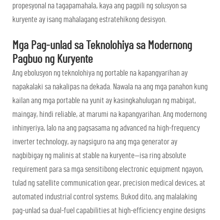
propesyonal na tagapamahala, kaya ang pagpili ng solusyon sa
kuryente ay isang mahalagang estratehikong desisyon.
Mga Pag-unlad sa Teknolohiya sa Modernong
Pagbuo ng Kuryente
Ang ebolusyon ng teknolohiya ng portable na kapangyarihan ay
napakalaki sa nakalipas na dekada. Nawala na ang mga panahon kung
kailan ang mga portable na yunit ay kasingkahulugan ng mabigat,
maingay, hindi reliable, at marumi na kapangyarihan. Ang modernong
inhinyeriya, lalo na ang pagsasama ng advanced na high-frequency
inverter technology, ay nagsiguro na ang mga generator ay
nagbibigay ng malinis at stable na kuryente—isa ring absolute
requirement para sa mga sensitibong electronic equipment ngayon,
tulad ng satellite communication gear, precision medical devices, at
automated industrial control systems. Bukod dito, ang malalaking
pag-unlad sa dual-fuel capabilities at high-efficiency engine designs