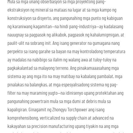
Mula sa mga unang obserbasyon sa mga proyektong pang-
ekstraksiyon ng mineral sa mataas na lugar at sa mga kampo ng
konstruksiyon sa disyerto, ang pangunahing mga punto ng kabiguan
ng karaniwang kagamitan—na hindi pang-industriya—ay kadalasang
nauugnay sa pagpasok ng alikabok, pagpasok ng kahalumigmigan, at
paulit-ulit na sobrang init. Ang isang generator na gumagana nang
perpekto sa isang garahe sa bayan na may kontroladong temperatura
ay madalas na nabibigo sa ilalim ng walang awa at tuloy-tuloy na
pagkakalantad sa malayong terreno. Ang pinakamaaasahang mga
sistema ay ang mga ito na may matibay na kabalang pambalat, mga
pinalakas na balangkas, at mga espesyalisadong sistema ng pag-
filter na may maraming yugto—na idinisenyo upang protektahan ang
pangunahing powertrain mula sa mga dumi at debris mula sa
kapaligiran. Ginagamit ng Zhongyu Torchpower ang isang
komprehensibong, verticalized na supply chain at advanced na
kakayahan sa precision manufacturing upang tiyakin na ang mga