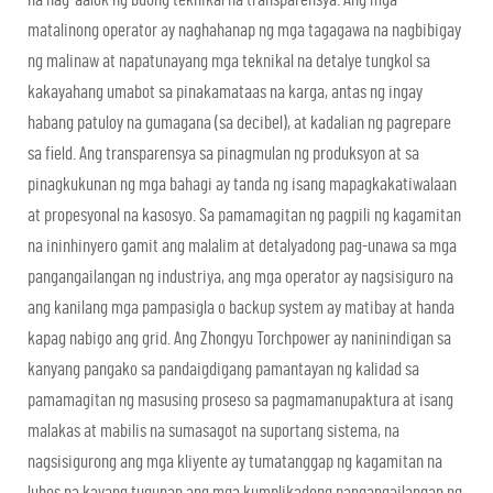
matalinong operator ay naghahanap ng mga tagagawa na nagbibigay
ng malinaw at napatunayang mga teknikal na detalye tungkol sa
kakayahang umabot sa pinakamataas na karga, antas ng ingay
habang patuloy na gumagana (sa decibel), at kadalian ng pagrepare
sa field. Ang transparensya sa pinagmulan ng produksyon at sa
pinagkukunan ng mga bahagi ay tanda ng isang mapagkakatiwalaan
at propesyonal na kasosyo. Sa pamamagitan ng pagpili ng kagamitan
na ininhinyero gamit ang malalim at detalyadong pag-unawa sa mga
pangangailangan ng industriya, ang mga operator ay nagsisiguro na
ang kanilang mga pampasigla o backup system ay matibay at handa
kapag nabigo ang grid. Ang Zhongyu Torchpower ay naninindigan sa
kanyang pangako sa pandaigdigang pamantayan ng kalidad sa
pamamagitan ng masusing proseso sa pagmamanupaktura at isang
malakas at mabilis na sumasagot na suportang sistema, na
nagsisigurong ang mga kliyente ay tumatanggap ng kagamitan na
lubos na kayang tugunan ang mga kumplikadong pangangailangan ng