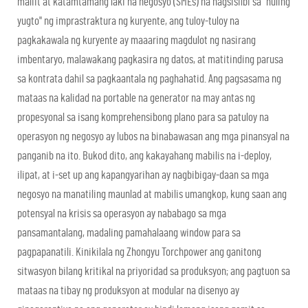
maliit at katamtamang laki na negosyo (SMEs) na nagsisilbi sa "huling
yugto" ng imprastraktura ng kuryente, ang tuloy-tuloy na
pagkakawala ng kuryente ay maaaring magdulot ng nasirang
imbentaryo, malawakang pagkasira ng datos, at matitinding parusa
sa kontrata dahil sa pagkaantala ng paghahatid. Ang pagsasama ng
mataas na kalidad na portable na generator na may antas ng
propesyonal sa isang komprehensibong plano para sa patuloy na
operasyon ng negosyo ay lubos na binabawasan ang mga pinansyal na
panganib na ito. Bukod dito, ang kakayahang mabilis na i-deploy,
ilipat, at i-set up ang kapangyarihan ay nagbibigay-daan sa mga
negosyo na manatiling maunlad at mabilis umangkop, kung saan ang
potensyal na krisis sa operasyon ay nababago sa mga
pansamantalang, madaling pamahalaang window para sa
pagpapanatili. Kinikilala ng Zhongyu Torchpower ang ganitong
sitwasyon bilang kritikal na priyoridad sa produksyon; ang pagtuon sa
mataas na tibay ng produksyon at modular na disenyo ay