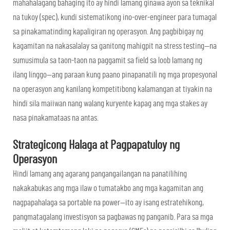
mahahalagang bahaging ito ay hindi lamang ginawa ayon sa teknikal
na tukoy (spec), kundi sistematikong ino-over-engineer para tumagal
sa pinakamatinding kapaligiran ng operasyon. Ang pagbibigay ng
kagamitan na nakasalalay sa ganitong mahigpit na stress testing—na
sumusimula sa taon-taon na paggamit sa field sa loob lamang ng
ilang linggo—ang paraan kung paano pinapanatili ng mga propesyonal
na operasyon ang kanilang kompetitibong kalamangan at tiyakin na
hindi sila maiiwan nang walang kuryente kapag ang mga stakes ay
nasa pinakamataas na antas.
Strategicong Halaga at Pagpapatuloy ng
Operasyon
Hindi lamang ang agarang pangangailangan na panatilihing
nakakabukas ang mga ilaw o tumatakbo ang mga kagamitan ang
nagpapahalaga sa portable na power—ito ay isang estratehikong,
pangmatagalang investisyon sa pagbawas ng panganib. Para sa mga