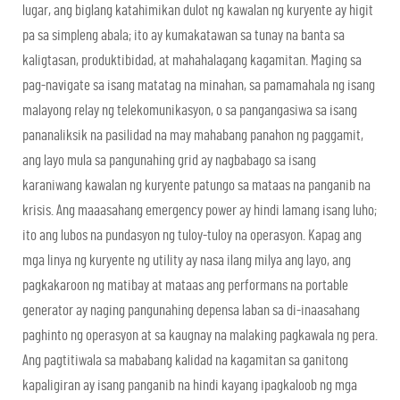
lugar, ang biglang katahimikan dulot ng kawalan ng kuryente ay higit
pa sa simpleng abala; ito ay kumakatawan sa tunay na banta sa
kaligtasan, produktibidad, at mahahalagang kagamitan. Maging sa
pag-navigate sa isang matatag na minahan, sa pamamahala ng isang
malayong relay ng telekomunikasyon, o sa pangangasiwa sa isang
pananaliksik na pasilidad na may mahabang panahon ng paggamit,
ang layo mula sa pangunahing grid ay nagbabago sa isang
karaniwang kawalan ng kuryente patungo sa mataas na panganib na
krisis. Ang maaasahang emergency power ay hindi lamang isang luho;
ito ang lubos na pundasyon ng tuloy-tuloy na operasyon. Kapag ang
mga linya ng kuryente ng utility ay nasa ilang milya ang layo, ang
pagkakaroon ng matibay at mataas ang performans na portable
generator ay naging pangunahing depensa laban sa di-inaasahang
paghinto ng operasyon at sa kaugnay na malaking pagkawala ng pera.
Ang pagtitiwala sa mababang kalidad na kagamitan sa ganitong
kapaligiran ay isang panganib na hindi kayang ipagkaloob ng mga