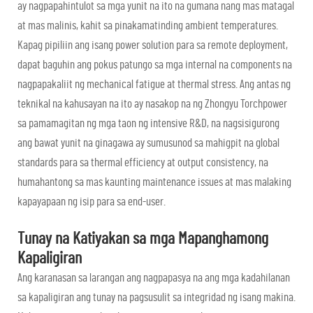
ay nagpapahintulot sa mga yunit na ito na gumana nang mas matagal
at mas malinis, kahit sa pinakamatinding ambient temperatures.
Kapag pipiliin ang isang power solution para sa remote deployment,
dapat baguhin ang pokus patungo sa mga internal na components na
nagpapakaliit ng mechanical fatigue at thermal stress. Ang antas ng
teknikal na kahusayan na ito ay nasakop na ng Zhongyu Torchpower
sa pamamagitan ng mga taon ng intensive R&D, na nagsisigurong
ang bawat yunit na ginagawa ay sumusunod sa mahigpit na global
standards para sa thermal efficiency at output consistency, na
humahantong sa mas kaunting maintenance issues at mas malaking
kapayapaan ng isip para sa end-user.
Tunay na Katiyakan sa mga Mapanghamong
Kapaligiran
Ang karanasan sa larangan ang nagpapasya na ang mga kadahilanan
sa kapaligiran ang tunay na pagsusulit sa integridad ng isang makina.