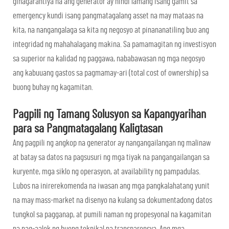
ginagarantiya na ang generator ay hindi lamang isang gamit sa
emergency kundi isang pangmatagalang asset na may mataas na
kita, na nangangalaga sa kita ng negosyo at pinananatiling buo ang
integridad ng mahahalagang makina. Sa pamamagitan ng investisyon
sa superior na kalidad ng paggawa, nababawasan ng mga negosyo
ang kabuuang gastos sa pagmamay-ari (total cost of ownership) sa
buong buhay ng kagamitan.
Pagpili ng Tamang Solusyon sa Kapangyarihan
para sa Pangmatagalang Kaligtasan
Ang pagpili ng angkop na generator ay nangangailangan ng malinaw
at batay sa datos na pagsusuri ng mga tiyak na pangangailangan sa
kuryente, mga siklo ng operasyon, at availability ng pampadulas.
Lubos na inirerekomenda na iwasan ang mga pangkalahatang yunit
na may mass-market na disenyo na kulang sa dokumentadong datos
tungkol sa pagganap, at pumili naman ng propesyonal na kagamitan
na nag-aalok ng buong teknikal na transparensya. Ang mga