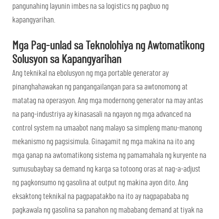
pangunahing layunin imbes na sa logistics ng pagbuo ng
kapangyarihan.
Mga Pag-unlad sa Teknolohiya ng Awtomatikong
Solusyon sa Kapangyarihan
Ang teknikal na ebolusyon ng mga portable generator ay
pinanghahawakan ng pangangailangan para sa awtonomong at
matatag na operasyon. Ang mga modernong generator na may antas
na pang-industriya ay kinasasali na ngayon ng mga advanced na
control system na umaabot nang malayo sa simpleng manu-manong
mekanismo ng pagsisimula. Ginagamit ng mga makina na ito ang
mga ganap na awtomatikong sistema ng pamamahala ng kuryente na
sumusubaybay sa demand ng karga sa totoong oras at nag-a-adjust
ng pagkonsumo ng gasolina at output ng makina ayon dito. Ang
eksaktong teknikal na pagpapatakbo na ito ay nagpapababa ng
pagkawala ng gasolina sa panahon ng mababang demand at tiyak na