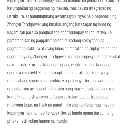
kapangyarihan na ibinibigay nito. Sa malalim na pokus sa mataas na
katumpakan ng pagganap ng makina, matibay na integridad ng
istruktura, at nangungunang awtomasyon, tiyak na pinapanatili ng
Zhongyu Torchpower ang kinakailangang katatagan ng lahat ng
kagamitan para sa pangmatagalang tagumpay sa industriya. Sa
pamamagitan ng paggamit ng sopistikadong kakayahan sa
pagmamanufaktura at isang lubos na matatag na suplay na cadena,
nagbibigay ang Zhongyu Torchpower sa mga propesyonal ng teknikal
na imprastruktura na kailangan upang i-optimize ang kanilang
operasyon sa field. Sa pamamagitan ng matatag na inhinyeriya at
maaasahang suporta na ibinibigay ng Zhongyu Torchpower, ang mga
organisasyon ay maaaring harapin nang may kumpiyansa ang mga
kumplikadong sitwasyon sa tugon sa kalamidad at trabaho sa
malayong lugar, na tiyak na panatilihin ang kanilang mga linya ng
kapangyarihan na mabilis, epektibo, at handa upang harapin ang
pinakamatitinding hamon sa mundo.