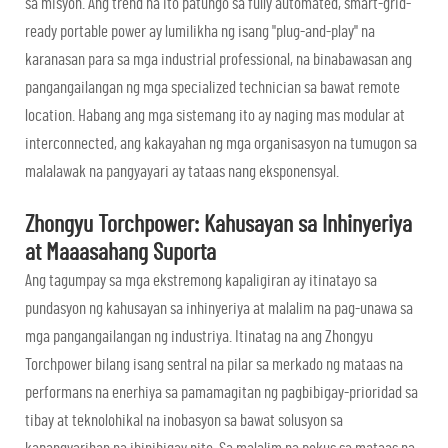
sa misyon. Ang trend na ito patungo sa fully automated, smart-grid-
ready portable power ay lumilikha ng isang "plug-and-play" na
karanasan para sa mga industrial professional, na binabawasan ang
pangangailangan ng mga specialized technician sa bawat remote
location. Habang ang mga sistemang ito ay naging mas modular at
interconnected, ang kakayahan ng mga organisasyon na tumugon sa
malalawak na pangyayari ay tataas nang eksponensyal.
Zhongyu Torchpower: Kahusayan sa Inhinyeriya
at Maaasahang Suporta
Ang tagumpay sa mga ekstremong kapaligiran ay itinatayo sa
pundasyon ng kahusayan sa inhinyeriya at malalim na pag-unawa sa
mga pangangailangan ng industriya. Itinatag na ang Zhongyu
Torchpower bilang isang sentral na pilar sa merkado ng mataas na
performans na enerhiya sa pamamagitan ng pagbibigay-prioridad sa
tibay at teknolohikal na inobasyon sa bawat solusyon sa