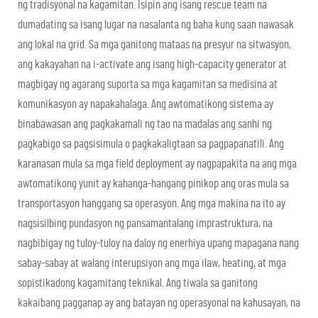
ng tradisyonal na kagamitan. Isipin ang isang rescue team na
dumadating sa isang lugar na nasalanta ng baha kung saan nawasak
ang lokal na grid. Sa mga ganitong mataas na presyur na sitwasyon,
ang kakayahan na i-activate ang isang high-capacity generator at
magbigay ng agarang suporta sa mga kagamitan sa medisina at
komunikasyon ay napakahalaga. Ang awtomatikong sistema ay
binabawasan ang pagkakamali ng tao na madalas ang sanhi ng
pagkabigo sa pagsisimula o pagkakaligtaan sa pagpapanatili. Ang
karanasan mula sa mga field deployment ay nagpapakita na ang mga
awtomatikong yunit ay kahanga-hangang pinikop ang oras mula sa
transportasyon hanggang sa operasyon. Ang mga makina na ito ay
nagsisilbing pundasyon ng pansamantalang imprastruktura, na
nagbibigay ng tuloy-tuloy na daloy ng enerhiya upang mapagana nang
sabay-sabay at walang interupsiyon ang mga ilaw, heating, at mga
sopistikadong kagamitang teknikal. Ang tiwala sa ganitong
kakaibang pagganap ay ang batayan ng operasyonal na kahusayan, na