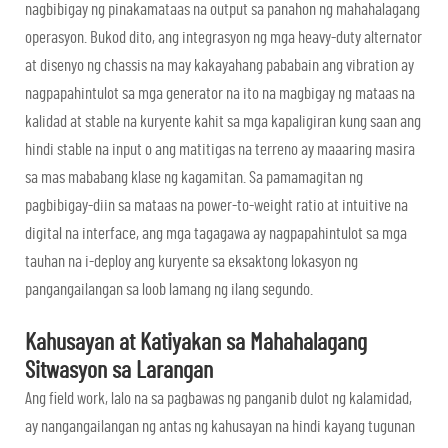
nagbibigay ng pinakamataas na output sa panahon ng mahahalagang
operasyon. Bukod dito, ang integrasyon ng mga heavy-duty alternator
at disenyo ng chassis na may kakayahang pababain ang vibration ay
nagpapahintulot sa mga generator na ito na magbigay ng mataas na
kalidad at stable na kuryente kahit sa mga kapaligiran kung saan ang
hindi stable na input o ang matitigas na terreno ay maaaring masira
sa mas mababang klase ng kagamitan. Sa pamamagitan ng
pagbibigay-diin sa mataas na power-to-weight ratio at intuitive na
digital na interface, ang mga tagagawa ay nagpapahintulot sa mga
tauhan na i-deploy ang kuryente sa eksaktong lokasyon ng
pangangailangan sa loob lamang ng ilang segundo.
Kahusayan at Katiyakan sa Mahahalagang
Sitwasyon sa Larangan
Ang field work, lalo na sa pagbawas ng panganib dulot ng kalamidad,
ay nangangailangan ng antas ng kahusayan na hindi kayang tugunan