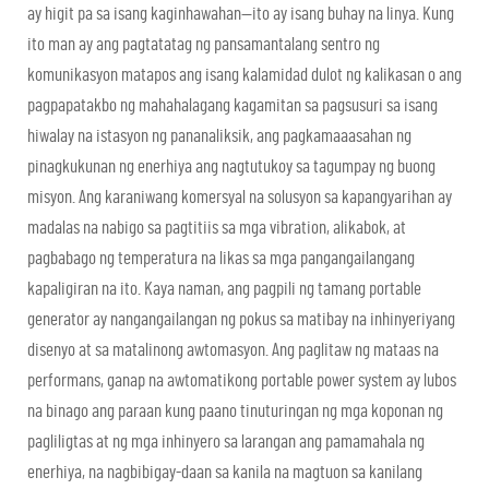
ay higit pa sa isang kaginhawahan—ito ay isang buhay na linya. Kung
ito man ay ang pagtatatag ng pansamantalang sentro ng
komunikasyon matapos ang isang kalamidad dulot ng kalikasan o ang
pagpapatakbo ng mahahalagang kagamitan sa pagsusuri sa isang
hiwalay na istasyon ng pananaliksik, ang pagkamaaasahan ng
pinagkukunan ng enerhiya ang nagtutukoy sa tagumpay ng buong
misyon. Ang karaniwang komersyal na solusyon sa kapangyarihan ay
madalas na nabigo sa pagtitiis sa mga vibration, alikabok, at
pagbabago ng temperatura na likas sa mga pangangailangang
kapaligiran na ito. Kaya naman, ang pagpili ng tamang portable
generator ay nangangailangan ng pokus sa matibay na inhinyeriyang
disenyo at sa matalinong awtomasyon. Ang paglitaw ng mataas na
performans, ganap na awtomatikong portable power system ay lubos
na binago ang paraan kung paano tinuturingan ng mga koponan ng
pagliligtas at ng mga inhinyero sa larangan ang pamamahala ng
enerhiya, na nagbibigay-daan sa kanila na magtuon sa kanilang