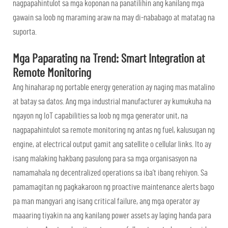
nagpapahintulot sa mga koponan na panatilihin ang kanilang mga
gawain sa loob ng maraming araw na may di-nababago at matatag na
suporta.
Mga Paparating na Trend: Smart Integration at
Remote Monitoring
Ang hinaharap ng portable energy generation ay naging mas matalino
at batay sa datos. Ang mga industrial manufacturer ay kumukuha na
ngayon ng IoT capabilities sa loob ng mga generator unit, na
nagpapahintulot sa remote monitoring ng antas ng fuel, kalusugan ng
engine, at electrical output gamit ang satellite o cellular links. Ito ay
isang malaking hakbang pasulong para sa mga organisasyon na
namamahala ng decentralized operations sa iba’t ibang rehiyon. Sa
pamamagitan ng pagkakaroon ng proactive maintenance alerts bago
pa man mangyari ang isang critical failure, ang mga operator ay
maaaring tiyakin na ang kanilang power assets ay laging handa para