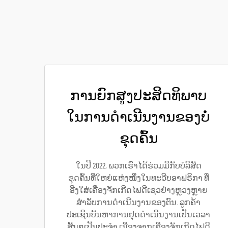
ການຍົກສູງປະສິດທິພາບ
ໃນການດຳເນີນງານຂອງບໍ່
ຂຸດຄົ້ນ
ໃນປີ 2022, ພວກເຮົາໄດ້ຮ່ວມມືກັບບໍລິສັດ
ຂຸດຄົ້ນທີ່ໃຫຍ່ແຫ່ງໜຶ່ງໃນທະວີບອາຟຣິກາ ທີ່
ອີງໃສ່ເຄື່ອງຈັກເກີດໄຟດີເຊວຢ່າງຫຼວງຫຼາຍ
ສຳລັບການດຳເນີນງານຂອງຕົນ. ລູກຄ້າ
ປະເຊີນບັນຫາການຢຸດດຳເນີນງານເປັນເວລາ
ສັ້ນໆເປັນປະຈຳ ເນື່ອງຈາກເຄື່ອງຈັກເກີດໄຟດີ