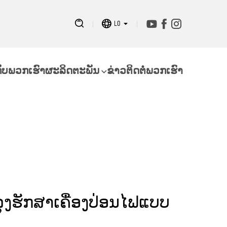
LO
ກັບພວກເຮົາ
ຜະລິດຕະພັນ
ຂ່າວ
ຕິດຕໍ່ພວກເຮົາ
ລຸງຮັກສາເຄື່ອງປ່ອນໄຟແບບ