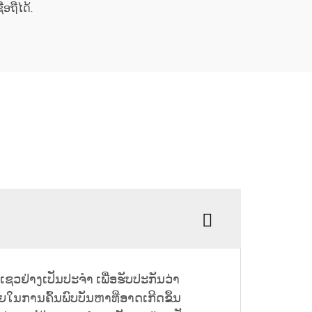
ອຖືໄດ້.
ຊວຢ່າງເປັນປະຈຳ ເພື່ອຮັບປະກັນວ່າ
ວຍໃນການຄົ້ນພົບບັນຫາທີ່ອາດເກີດຂຶ້ນ