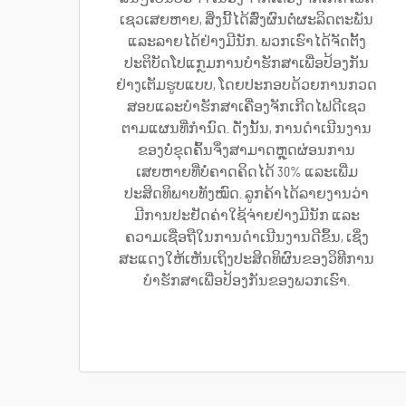
ເຊວເສຍຫາຍ, ສິ່ງນີ້ໄດ້ສົ່ງຜົນຕໍ່ຜະລິດຕະພັນ
ແລະລາຍໄດ້ຢ່າງມີນັກ. ພວກເຮົາໄດ້ຈັດຕັ້ງ
ປະຕິບັດໂປແກຼມການບໍາຮັກສາເພື່ອປ້ອງກັນ
ຢ່າງເຕັມຮູບແບບ, ໂດຍປະກອບດ້ວຍການກວດ
ສອບແລະບໍາຮັກສາເຄື່ອງຈັກເກີດໄຟດີເຊວ
ຕາມແຜນທີ່ກຳນົດ. ດັ່ງນັ້ນ, ການດຳເນີນງານ
ຂອງບໍ່ຂຸດຄົ້ນຈຶ່ງສາມາດຫຼຸດຜ່ອນການ
ເສຍຫາຍທີ່ບໍ່ຄາດຄິດໄດ້ 30% ແລະເພີ່ມ
ປະສິດທິພາບທັງໝົດ. ລູກຄ້າໄດ້ລາຍງານວ່າ
ມີການປະຢັດຄ່າໃຊ້ຈ່າຍຢ່າງມີນັກ ແລະ
ຄວາມເຊື່ອຖືໃນການດຳເນີນງານດີຂຶ້ນ, ເຊິ່ງ
ສະແດງໃຫ້ເຫັນເຖິງປະສິດທິຜົນຂອງວິທີການ
ບໍາຮັກສາເພື່ອປ້ອງກັນຂອງພວກເຮົາ.