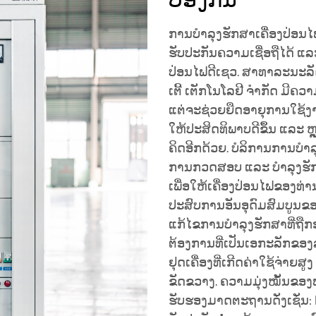
ປ້ອງກັນ
ການບໍາລຸງຮັກສາເຄື່ອງປ່ອນ
ຮັບປະກັນຄວາມເຊື່ອຖືໄດ້ 
ປ່ອນໄຟດີເຊວ. ສາທາລະນະລັດຊານ
ເຕີ້ ເຕັກໂນໂລຢີ ຈຳກັດ ມີຄວ
ແຕ່ຈະຊ່ວຍຍືດອາຍຸການໃຊ້ງານ
ໃຫ້ປະສິດທິພາບດີຂຶ້ນ ແລະ 
ຄິດອີກດ້ວຍ. ບໍລິການການບ
ການກວດສອບ ແລະ ບໍາລຸງຮັກ
ເພື່ອໃຫ້ເຄື່ອງປ່ອນໄຟຂອງທ່າ
ປະສົບການອັນອຸດົມສົມບູນຂ
ແກ້ໄຂການບໍາລຸງຮັກສາທີ່ຖ
ຕ້ອງການທີ່ເປັນເອກະລັກຂອງລູ
ຢຸດເຄື່ອງທີ່ເກີດຄ່າໃຊ້ຈ່າຍ
ຂັດຂວາງ. ຄວາມມຸ່ງໝັ້ນຂອ
ຮັບຮອງມາດຕະຖານດັ່ງເຊັ່ນ: ISO