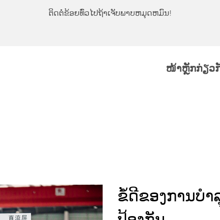
ຕິດຕໍ່ຂ້ອຍທົ່ວໄປຖ້າເຈັບພາບຫມຸດຫມົນ!
ໜ້າຫຼັກ
ກ່ຽວ
ຂໍ້ດີຂອງການບໍາ