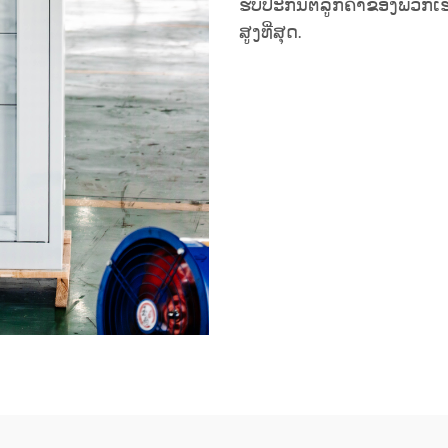
ຮັບປະກັນຕໍ່ລູກຄ້າຂອງພວກເ
ສູງທີ່ສຸດ.
ຮັບເອົາລາຄາ