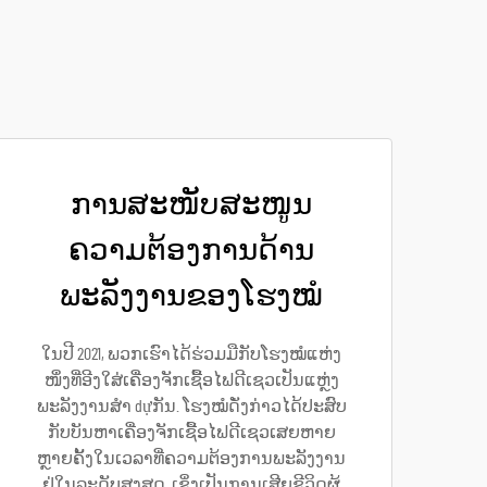
ການສະໜັບສະໜູນ
ຄວາມຕ້ອງການດ້ານ
ພະລັງງານຂອງໂຮງໝໍ
ໃນປີ 2021, ພວກເຮົາໄດ້ຮ່ວມມືກັບໂຮງໝໍແຫ່ງ
ໜຶ່ງທີ່ອີງໃສ່ເຄື່ອງຈັກເຊື້ອໄຟດີເຊວເປັນແຫຼ່ງ
ພະລັງງານສຳ dựກັນ. ໂຮງໝໍດັ່ງກ່າວໄດ້ປະສົບ
ກັບບັນຫາເຄື່ອງຈັກເຊື້ອໄຟດີເຊວເສຍຫາຍ
ຫຼາຍຄັ້ງໃນເວລາທີ່ຄວາມຕ້ອງການພະລັງງານ
ຢູ່ໃນລະດັບສູງສຸດ, ເຊິ່ງເປັນການເສີຍຊີວິດຜູ້