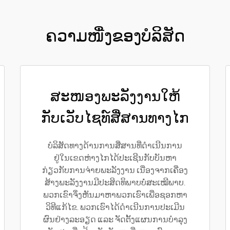
ຄວາມໜື່ງຂອງບໍລິສັດ
ສະໜອງພະລັງງານໃຫ້
ກັບເວັບໄຊທ໌ສື່ສານທາງໄກ
ບໍລິສັດທາງດ້ານການສື່ສານທີ່ດຳເນີນການ
ຢູ່ໃນເຂດຫ່າງໄກໄດ້ປະເຊີນກັບບັນຫາ
ກ່ຽວກັບການຈ່າຍພະລັງງານ ເນື່ອງຈາກເຄື່ອງ
ສ້າງພະລັງງານມີປະສິດທິພາບບໍ່ສະເໝີພາບ.
ພວກເຂົາຈຶ່ງຫັນມາຫາພວກເຮົາເພື່ອຊອກຫາ
ວິທີແກ້ໄຂ. ພວກເຮົາໄດ້ດຳເນີນການປະເມີນ
ຜົນຢ່າງລະອຽດ ແລະ ຈັດຕັ້ງແຜນການບໍາລຸງ