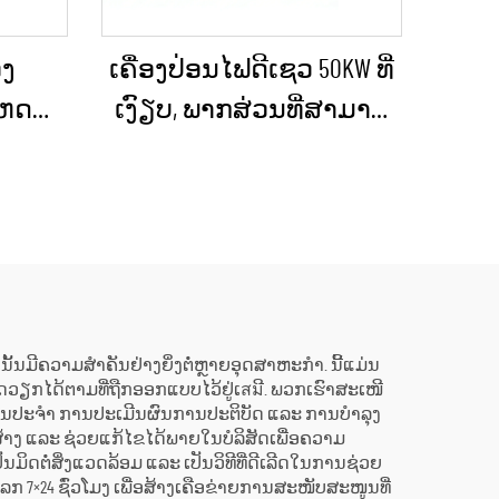
ງ
ເຄື່ອງປ່ອນໄຟດີເຊວ 50KW ທີ່
ເຫດ
ເງົຽບ, ພາກສ່ວນທີ່ສາມາດ
ົນສົ່ງ
ນຳໄປໃຊ້ໄດ້, ກັນຝົນ ສຳລັບ
ະໜາດ
ການກໍ່ສ້າງພາຍນອກ ແລະ
ເຊວທີ່
ການຈັດຕັ້ງສຳລັບເຫດ
ບການ
ສຸກເສີນ
ອງ
ີເຊວນັ້ນມີຄວາມສຳຄັນຢ່າງຍິ່ງຕໍ່ຫຼາຍອຸດສາຫະກຳ. ນີ້ແມ່ນ
ັດວຽກໄດ້ຕາມທີ່ຖືກອອກແບບໄວ້ຢູ່ເสมີ. ພວກເຮົາສະເໜີ
ປັນປະຈຳ ການປະເມີນຜົນການປະຕິບັດ ແລະ ການບໍາລຸງ
່ສ້າງ ແລະ ຊ່ວຍແກ້ໄຂໄດ້ພາຍໃນບໍລິສັດເພື່ອຄວາມ
ິດຕໍ່ສິ່ງແວດລ້ອມ ແລະ ເປັນວິທີທີ່ດີເລີດໃນການຊ່ວຍ
ໂລກ 7×24 ຊົ່ວໂມງ ເພື່ອສ້າງເຄືອຂ່າຍການສະໜັບສະໜູນທີ່