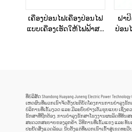
ເຄື່ອງປ່ອນໄຟເຄື່ອງປ່ອນໄຟ
ຝາປິ
ແບບເຄື່ອງເຮັດໃຫ້ໄຟຟ້າສະ
ປ່ອນໄ
ຖຽນ ປະເພດໃຫຍ່ ສຳລັບ
ຂະໜ
ອາຄານເພື່ອການຄ້າ ແລະ
ກໍ
ເຄື່ອງປ່ອນໄຟດີເຊວສຳລັບ
ວຽກ
ການສະຫງາດໄຟສຳຮອງ
ທີ່ບໍລິສັດ Shandong Huayang Juneng Electric Power Tech
ເຫດຜົນທີ່ພວກເຮົາຈັດຕັ້ງປະຕິບັດໂຄງການການບໍາລຸງຮັກ
ບໍລິການທີ່ເຂັ້ມງວດ ແລະ ມີລະບົບຢ່າງເຕັມຮູບແບບ 
ຮັກສາທີ່ຖືກຕ້ອງ. ການບໍາລຸງຮັກສາໂຮງງານຜະລິດທີ່ທັນສ
ສະດວກສະບາຍຂອງລູກຄ້າ. ວິທີການທີ່ເຂັ້ມແຂງ ແລະ ທັນສ
ປະຢັດສິ່ງແວດລ້ອມ. ນັບຕັ້ງແຕ່ທີ່ພວກເຮົາເຂົ້າສູ່ເຂດທະ