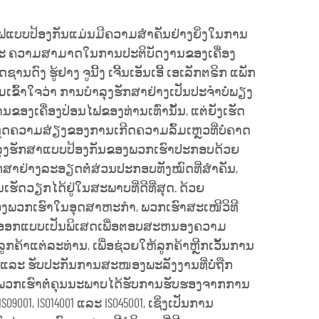
ໄຟແບບປ້ອງກັນແມ່ນມີຄວາມສຳຄັນຢ່າງຍິ່ງໃນການ
ແລະ ຄວາມສາມາດໃນການປະຕິບັດງານຂອງເຄື່ອງ
ດົງ ຮູ້ຢາງ ຈູນີ້ງ ເຈີ້ນເອັນເອີ້ ເອເລັກຕຣິກ ແພັກ
າມເຂົ້າໃຈວ່າ ການບໍາລຸງຮັກສາຢ່າງເປັນປະຈຳບໍ່ພຽງ
ຂອງເຄື່ອງປ່ອນໄຟຂອງທ່ານເທົ່ານັ້ນ, ແຕ່ຍັງເຮັດ
ຫຼຸດຄວາມສ່ຽງຂອງການເກີດຄວາມລົ້ມເຫຼວທີ່ບໍ່ຄາດ
ໍາລຸງຮັກສາແບບປ້ອງກັນຂອງພວກເຮົາປະກອບດ້ວຍ
ສາຢ່າງລະອຽດຕໍ່ສ່ວນປະກອບທັງໝົດທີ່ສຳຄັນ,
ນເຮັດວຽກໄດ້ຢູ່ໃນສະພາບທີ່ດີທີ່ສຸດ. ດ້ວຍ
ອງພວກເຮົາໃນອຸດສາຫະກຳ, ພວກເຮົາສະເໜີວິທີ
ືກອອກແບບເປັນພິເສດເພື່ອຕອບສະຫນອງຄວາມ
ກຄ້າແຕ່ລະທ່ານ, ເພື່ອຊ່ວຍໃຫ້ລູກຄ້າຫຼີກເວັ້ນການ
ສູງ ແລະ ຮັບປະກັນການສະໜອງພະລັງງານທີ່ບໍ່ຖືກ
ງພວກເຮົາຕໍ່ຄຸນນະພາບໄດ້ຮັບການຮັບຮອງຈາກການ
9001, ISO14001 ແລະ ISO45001, ເຊິ່ງເປັນການ