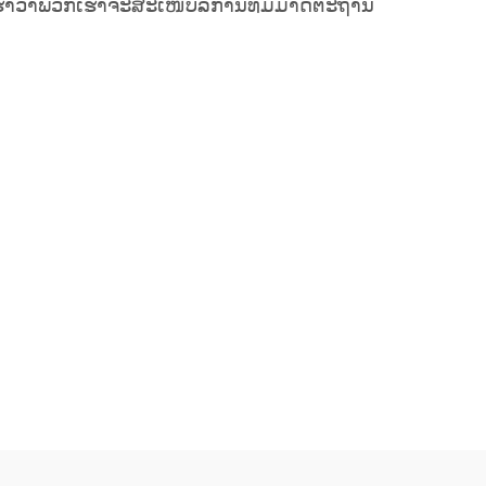
ຮົາວ່າພວກເຮົາຈະສະເໜີບໍລິການທີ່ມີມາດຕະຖານ