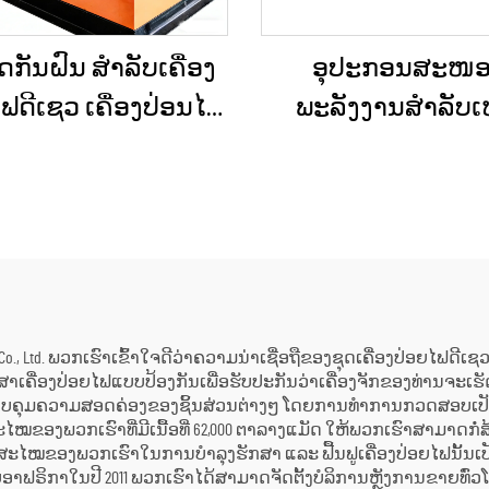
ດກັນຝົນ ສຳລັບເຄື່ອງ
ອຸປະກອນສະໜອ
ຟດີເຊວ ເຄື່ອງປ່ອນໄຟ
ພະລັງງານສຳລັບ
າດນ້ອຍ ສຳລັບການ
ສຸກເສີນໃນທີ່ຕັ້ງ, ລົດຂ
່ສ້າງນອກບ້ານ ແລະ
ພະລັງງານດີເຊວຂ
ງານວິສະວະກຳເມືອງ
ນ້ອຍ, ລົດພະລັງງານດີ
ມີຂະໜາດເລັກສຳລັ
ບໍາຮຸງຮັກສາເມື
nology Co., Ltd. ພວກເຮົາເຂົ້າໃຈດີວ່າຄວາມນ່າເຊື່ອຖືຂອງຊຸດເຄື່ອງປ່ອຍໄຟດ
ສາເຄື່ອງປ່ອຍໄຟແບບປ້ອງກັນເພື່ອຮັບປະກັນວ່າເຄື່ອງຈັກຂອງທ່ານຈະເຮ
ເຊິ່ງຄວບຄຸມຄວາມສອດຄ່ອງຂອງຊິ້ນສ່ວນຕ່າງໆ ໂດຍການທຳການກວດສອບເ
ະໄໝຂອງພວກເຮົາທີ່ມີເນື້ອທີ່ 62,000 ຕາລາງແມັດ ໃຫ້ພວກເຮົາສາມາດກໍ
ະໄໝຂອງພວກເຮົາໃນການບໍາລຸງຮັກສາ ແລະ ຟື້ນຟູເຄື່ອງປ່ອຍໄຟນັ້ນເປັນມ
ວີບອາຟຣິກາໃນປີ 2011 ພວກເຮົາໄດ້ສາມາດຈັດຕັ້ງບໍລິການຫຼັງການຂາຍທົ່ວ