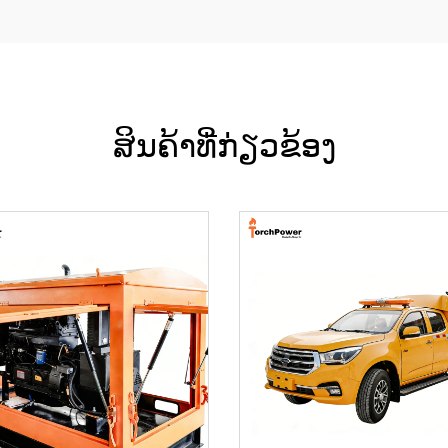
ສິນຄ້າທີ່ກ່ຽວຂ້ອງ