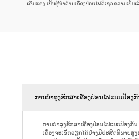
ເຂັ້ມແຂງ. ເປັນຜູ້ນຳດ້ານເຄື່ອງປ່ອຍໄຟດີເຊວ ຄວາມເປັນເລ
ການບໍາລຸງຮັກສາເຄື່ອງປ່ອນໄຟແບບປ້ອງກ
ການບໍາລຸງຮັກສາເຄື່ອງປ່ອນໄຟແບບປ້ອງກັນ
ເຄື່ອງຈະເຮັດວຽກໄດ້ຢ່າງມີປະສິດທິພາບສູງສຸ