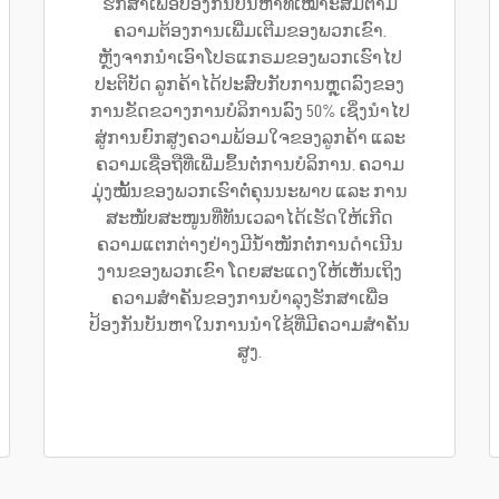
ຮັກສາເພື່ອປ້ອງກັນບັນຫາທີ່ເໝາະສົມຕາມ
ຄວາມຕ້ອງການເພີ່ມເຕີມຂອງພວກເຂົາ.
ຫຼັງຈາກນຳເອົາໂປຣແກຣມຂອງພວກເຮົາໄປ
ປະຕິບັດ ລູກຄ້າໄດ້ປະສົບກັບການຫຼຸດລົງຂອງ
ການຂັດຂວາງການບໍລິການລົງ 50% ເຊິ່ງນຳໄປ
ສູ່ການຍົກສູງຄວາມພ້ອມໃຈຂອງລູກຄ້າ ແລະ
ຄວາມເຊື່ອຖືທີ່ເພີ່ມຂຶ້ນຕໍ່ການບໍລິການ. ຄວາມ
ມຸ່ງໝັ້ນຂອງພວກເຮົາຕໍ່ຄຸນນະພາບ ແລະ ການ
ສະໜັບສະໜູນທີ່ທັນເວລາໄດ້ເຮັດໃຫ້ເກີດ
ຄວາມແຕກຕ່າງຢ່າງມີນ້ຳໜັກຕໍ່ການດຳເນີນ
ງານຂອງພວກເຂົາ ໂດຍສະແດງໃຫ້ເຫັນເຖິງ
ຄວາມສຳຄັນຂອງການບໍາລຸງຮັກສາເພື່ອ
ປ້ອງກັນບັນຫາໃນການນຳໃຊ້ທີ່ມີຄວາມສຳຄັນ
ສູງ.