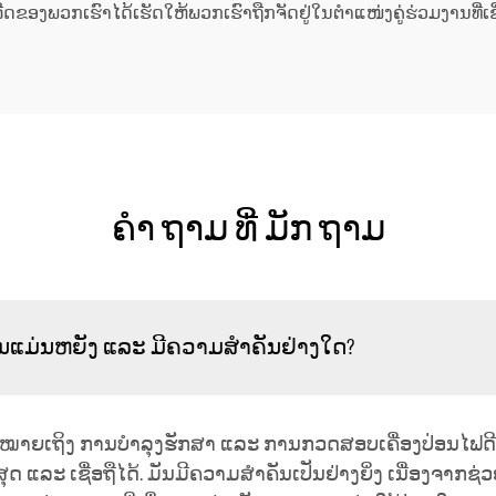
ີດຂອງພວກເຮົາໄດ້ເຮັດໃຫ້ພວກເຮົາຖືກຈັດຢູ່ໃນຕຳແໜ່ງຄູ່ຮ່ວມງານທີ່ເຊື່
ຄໍາ ຖາມ ທີ່ ມັກ ຖາມ
ັນແມ່ນຫຍັງ ແລະ ມີຄວາມສຳຄັນຢ່າງໃດ?
 ໝາຍເຖິງ ການບໍາລຸງຮັກສາ ແລະ ການກວດສອບເຄື່ອງປ່ອນໄຟດີເ
ດ ແລະ ເຊື່ອຖືໄດ້. ມັນມີຄວາມສຳຄັນເປັນຢ່າງຍິ່ງ ເນື່ອງຈາກຊ່