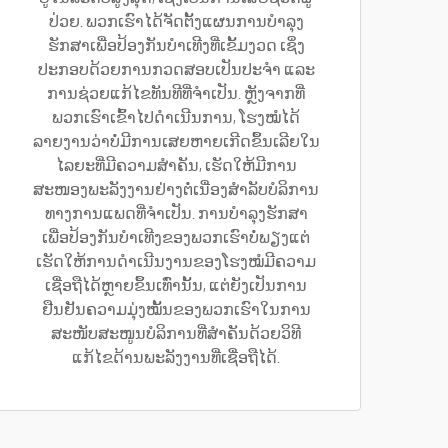
ປ່ວຍ. ພວກເຮົາໄດ້ຈັດຕັ້ງແຜນການບໍາລຸງ
ຮັກສາເພື່ອປ້ອງກັນບໍາເທີງທີ່ເຂັ້ມງວດ ເຊິ່ງ
ປະກອບດ້ວຍການກວດສອບເປັນປະຈຳ ແລະ
ການຊ່ວຍແກ້ໄຂທັນທີທີ່ຈຳເປັນ. ຫຼັງຈາກທີ່
ພວກເຮົາເຂົ້າໄປດຳເນີນການ, ໂຮງໝໍໄດ້
ລາຍງານວ່າບໍ່ມີການເສຍຫາຍເກີດຂຶ້ນເລີຍໃນ
ໄລຍະທີ່ມີຄວາມສຳຄັນ, ເຮັດໃຫ້ມີການ
ສະໜອງພະລັງງານຢ່າງຕໍ່ເນື່ອງສຳລັບບໍລິການ
ທາງການແພດທີ່ຈຳເປັນ. ການບໍາລຸງຮັກສາ
ເພື່ອປ້ອງກັນບໍາເທີງຂອງພວກເຮົາບໍ່ພຽງແຕ່
ເຮັດໃຫ້ການດຳເນີນງານຂອງໂຮງໝໍມີຄວາມ
ເຊື່ອຖືໄດ້ຫຼາຍຂຶ້ນເທົ່ານັ້ນ, ແຕ່ຍັງເປັນການ
ຢືນຢັນຄວາມມຸ່ງໝັ້ນຂອງພວກເຮົາໃນການ
ສະໜັບສະໜູນບໍລິການທີ່ສຳຄັນດ້ວຍວິທີ
ແກ້ໄຂດ້ານພະລັງງານທີ່ເຊື່ອຖືໄດ້.