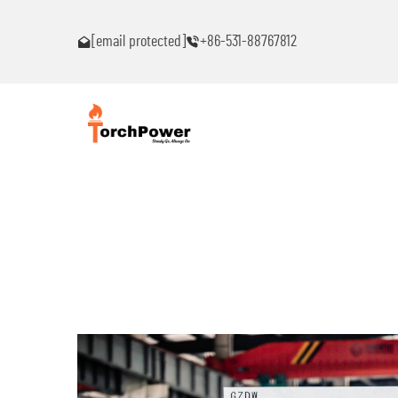
ົນ!
ຕິດຕໍ່ຂ້ອຍທົ່ວໄປຖ້າເຈັບພາບຫມຸດຫມົນ!
[email protected]
+86-531-88767812