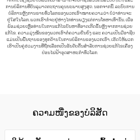
Perkins, ເຊິ່ງຊ່ວຍໃຫ້ພວກເຮົາສາມາດຈັດຫາຊິ້ນສ່ວນຕົ້ນສະບັບ (OEM) ແລະ
ການບໍລິການທີ່ບັນລຸມາດຕະຖານຄຸນນະພາບສູງສຸດ. ນອກຈາກນີ້, ລະບົບການ
ບໍລິການຫຼັງການຂາຍທົ່ວໂລກຂອງພວກເຮົາໝາຍຄວາມວ່າ ບໍ່ວ່າທ່ານຈະ
ຢູ່ໃສໃນໂລກ, ພວກເຮົາກໍຈະຢູ່ຫ່າງໄກທ່ານພຽງແຕ່ການໂທຫາເທົ່ານັ້ນ, ເພື່ອ
ພ້ອມຊ່ວຍເຫຼືອທ່ານໃນການແກ້ໄຂບັນຫາທີ່ອາດເກີດຂຶ້ນຫຼັງຈາກການຊ່ວຍ
ແກ້ໄຂ. ຄວາມມຸ່ງໝັ້ນຂອງພວກເຮົາຕໍ່ຄວາມຍືນຍົງ ແລະ ຄວາມເປັນມືອາຊີບ
ແມ່ນເປັນພື້ນຖານຂອງທຸກດ້ານໃນການບໍລິການຂອງພວກເຮົາ, ເຮັດໃຫ້ພວກ
ເຮົາເປັນຄູ່ຮ່ວມງານທີ່ຖືກເລືອກເປັນອັນດັບຕົ້ນສຳລັບການຊ່ວຍແກ້ໄຂເຄື່ອງ
ປ່ອນໄຟຟ້າອຸດສາຫະກຳທົ່ວໂລກ.
ຮັບເອົາລາຄາ
ຄວາມໜື່ງຂອງບໍລິສັດ