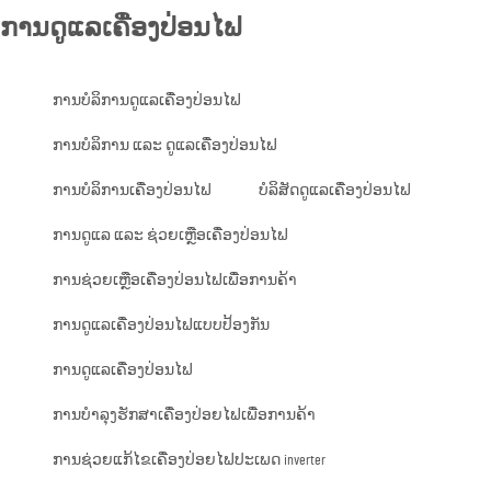
ການດູແລເຄື່ອງປ່ອນໄຟ
ການບໍລິການດູແລເຄື່ອງປ່ອນໄຟ
ການບໍລິການ ແລະ ດູແລເຄື່ອງປ່ອນໄຟ
ການບໍລິການເຄື່ອງປ່ອນໄຟ
ບໍລິສັດດູແລເຄື່ອງປ່ອນໄຟ
ການດູແລ ແລະ ຊ່ວຍເຫຼືອເຄື່ອງປ່ອນໄຟ
ການຊ່ວຍເຫຼືອເຄື່ອງປ່ອນໄຟເພື່ອການຄ້າ
ການດູແລເຄື່ອງປ່ອນໄຟແບບປ້ອງກັນ
ການດູແລເຄື່ອງປ່ອນໄຟ
ການບໍາລຸງຮັກສາເຄື່ອງປ່ອຍໄຟເພື່ອການຄ້າ
ການຊ່ວຍແກ້ໄຂເຄື່ອງປ່ອຍໄຟປະເພດ inverter