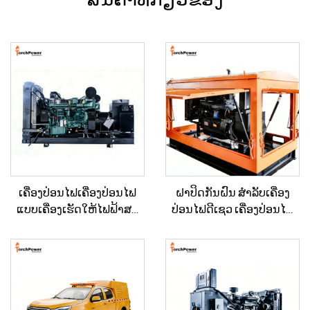
ເຄື່ອງປ່ອນໄຟເຄື່ອງປ່ອນໄຟ
ຝາປິດກັນຝົນ ສຳລັບເຄື່ອງ
ແບບເຄື່ອງເຮັດໃຫ້ໄຟຟ້າສະ
ປ່ອນໄຟດີເຊວ ເຄື່ອງປ່ອນໄຟ
ຖຽນ ປະເພດໃຫຍ່ ສຳລັບ
ຂະໜາດນ້ອຍ ສຳລັບການ
ອາຄານເພື່ອການຄ້າ ແລະ
ກໍ່ສ້າງນອກບ້ານ ແລະ
ເຄື່ອງປ່ອນໄຟດີເຊວສຳລັບການ
ວຽກງານວິສະວະກຳເມືອງ
ສະຫງາດໄຟສຳຮອງ