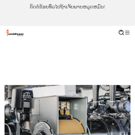
ຕິດຕໍ່ຂ້ອຍທົ່ວໄປຖ້າເຈັບພາບຫມຸດຫມົນ!