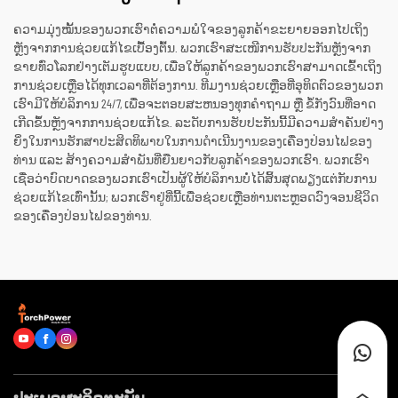
ຄວາມມຸ່ງໝັ້ນຂອງພວກເຮົາຕໍ່ຄວາມພໍໃຈຂອງລູກຄ້າຂະຍາຍອອກໄປເຖິງ
ຫຼັງຈາກການຊ່ວຍແກ້ໄຂເບື້ອງຕົ້ນ. ພວກເຮົາສະເໜີການຮັບປະກັນຫຼັງຈາກ
ຂາຍທົ່ວໂລກຢ່າງເຕັມຮູບແບບ, ເພື່ອໃຫ້ລູກຄ້າຂອງພວກເຮົາສາມາດເຂົ້າເຖິງ
ການຊ່ວຍເຫຼືອໄດ້ທຸກເວລາທີ່ຕ້ອງການ. ທີມງານຊ່ວຍເຫຼືອທີ່ອຸທິດຕົວຂອງພວກ
ເຮົາມີໃຫ້ບໍລິການ 24/7, ເພື່ອຈະຕອບສະຫນອງທຸກຄຳຖາມ ຫຼື ຂໍ້ກັງວົນທີ່ອາດ
ເກີດຂຶ້ນຫຼັງຈາກການຊ່ວຍແກ້ໄຂ. ລະດັບການຮັບປະກັນນີ້ມີຄວາມສຳຄັນຢ່າງ
ຍິ່ງໃນການຮັກສາປະສິດທິພາບໃນການດຳເນີນງານຂອງເຄື່ອງປ່ອນໄຟຂອງ
ທ່ານ ແລະ ສ້າງຄວາມສຳພັນທີ່ຍືນຍາວກັບລູກຄ້າຂອງພວກເຮົາ. ພວກເຮົາ
ເຊື່ອວ່າບົດບາດຂອງພວກເຮົາເປັນຜູ້ໃຫ້ບໍລິການບໍ່ໄດ້ສິ້ນສຸດພຽງແຕ່ກັບການ
ຊ່ວຍແກ້ໄຂເທົ່ານັ້ນ; ພວກເຮົາຢູ່ທີ່ນີ້ເພື່ອຊ່ວຍເຫຼືອທ່ານຕະຫຼອດວົງຈອນຊີວິດ
ຂອງເຄື່ອງປ່ອນໄຟຂອງທ່ານ.