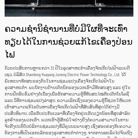
ຄວາມຊຳນິຊຳນານທີ່ບໍ່ມີໃຜທີ່ຈະເທົ່າ
ທຽບໄດ້ໃນການຊ່ວຍແກ້ໄຂເຄື່ອງປ່ອນ
ໄຟ
ດ້ວຍປະສົບການຫຼາຍກວ່າ 32 ປີໃນອຸດສາຫະກຳເຄື່ອງຈັກເກີດໄຟຟ້າແບບດີ
ເຊວ, ບໍລິສັດ Shandong Huayang Juneng Electric Power Technology Co., Ltd. ໄດ້
ພັດທະນາທັກສະຂອງຕົນໃນການຊ່ອມແປງເຄື່ອງຈັກເກີດໄຟຟ້າໃນ
ອຸດສາຫະກຳ. ພະນັກງານດ້ານເຕັກນິກຂອງພວກເຮົາມີທັກສະສູງ ແລະ ຢູ່ໃນ
ການຝຶກອົບຮົມຢ່າງຕໍ່ເນື່ອງເພື່ອຮັກສາຄວາມຮູ້ທີ່ທັນສະໄໝກັບເຕັກໂນໂລຊີ
ແລະ ວິທີການຊ່ອມແປງລ່າສຸດ. ຄວາມເລິກເຊິ່ງຂອງຄວາມຮູ້ນີ້ຊ່ວຍໃຫ້ພວກ
ເຮົາສາມາດແກ້ໄຂບັນຫາເຄື່ອງຈັກເກີດໄຟຟ້າທີ່ສັບສົນທີ່ສຸດໄດ້ຢ່າງມີ
ປະສິດທິພາບ, ເພື່ອຮັບປະກັນເວລາທີ່ເຄື່ອງຈັກຢຸດເຮັດວຽກນ້ອຍທີ່ສຸດສຳລັບ
ລູກຄ້າຂອງພວກເຮົາ. ພວກເຮົາຮູ້ສຶກພໍໃຈຢ່າງຍິ່ງຕໍ່ຄວາມສາມາດໃນການ
ຈັດຕັ້ງປະຕິບັດບໍລິການຊ່ອມແປງທີ່ມີຄຸນນະພາບສູງ ເຊິ່ງສອດຄ່ອງກັບຄວາມ
ຕ້ອງການທີ່ເປັນເອກະລັກຂອງອຸດສາຫະກຳຕ່າງໆ, ຈາກການຜະລິດໄປຈົນເຖິງ