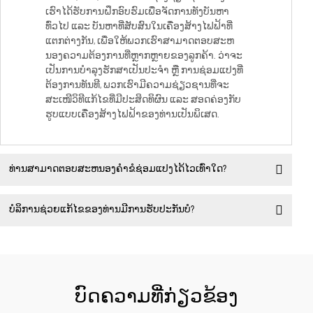
ເຮົາໄດ້ຮັບການຝຶກອົບຮົມເພື່ອຈັດການທັງບັນຫາ
ທົ່ວໄປ ແລະ ບັນຫາທີ່ສັບສົນໃນເຄື່ອງສ້າງໄຟຟ້າທີ່
ແຕກຕ່າງກັນ, ເພື່ອໃຫ້ພວກເຮົາສາມາດຕອບສະຫ
ນອງຄວາມຕ້ອງການທີ່ຫຼາກຫຼາຍຂອງລູກຄ້າ. ວ່າຈະ
ເປັນການບໍາລຸງຮັກສາເປັນປະຈຳ ຫຼື ການຊ່ອມແປງທີ່
ຕ້ອງການທັນທີ, ພວກເຮົາມີຄວາມຊ່ຽວຊານທີ່ຈະ
ສະເໜີວິທີແກ້ໄຂທີ່ມີປະສິດທິຜົນ ແລະ ສອດຄ່ອງກັບ
ຮູບແບບເຄື່ອງສ້າງໄຟຟ້າຂອງທ່ານເປັນພິເສດ.
ທ່ານສາມາດຕອບສະຫນອງຄຳຂໍຊ່ອມແປງໄດ້ໄວເທົ່າໃດ?
ບໍລິການຊ່ວຍແກ້ໄຂຂອງທ່ານມີການຮັບປະກັນບໍ?
ບົດຄວາມທີ່ກ່ຽວຂ້ອງ