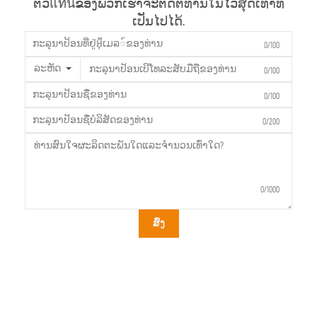
ຕົວแทนຂອງພວກເຮົາຈະຕິດຕໍ່ທ່ານໃນໄວ້ສຸດເທົ່າທີ່
ເປັນໄປໄດ້.
0/100
ລະຫັດ
0/100
0/100
0/200
0/1000
ສົ່ງ