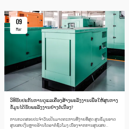
09
Mar
ວິທີຮັບປະກັນການດູແລເຄື່ອງສ້າງພະລັງງານເພື່ອໃຫ້ສູນກາງ
ຂໍ້ມູນໄດ້ຮັບພະລັງງານຢ່າງຕໍ່ເນື່ອງ?
ການກວດສອບປະຈຳວັນເປັນມາດຕະການທີ່ງ່າຍທີ່ສຸດ ສູນຂໍ້ມູນອາດ
ສູນເສຍເງິນຫຼາຍລ້ານໂດລາຕໍ່ຊົ່ວໂມງ ເນື່ອງຈາກການສູນເສຍ