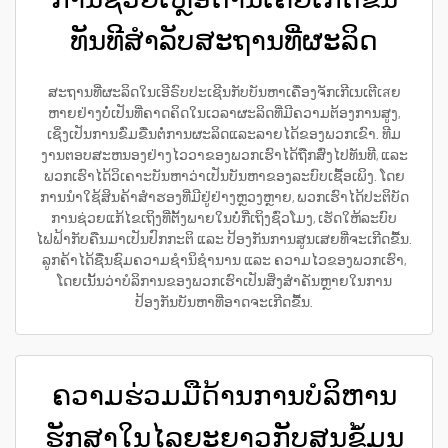
ທັນທີສຳລັບສະຖານທີ່ຜະລິດ
ສະຖານທີ່ຜະລິດໃນເອີຣົບປະເຊີນກັບບັນຫາເຄື່ອງຈັກເກີເນເຕີເสຍ
ຫາຍຢ່າງບໍ່ເປັນທີ່ຄາດຄິດໃນເວລາຜະລິດທີ່ມີຄວາມຕ້ອງການສູງ,
ເຊິ່ງເປັນການຂົ່ມຂື່ນຕໍ່ການຜະລິດແລະລາຍໄດ້ຂອງພວກເຂົາ. ທີມ
ງານຕອບສະຫນອງຢ່າງໄວວາຂອງພວກເຮົາໄດ້ຖືກສົ່ງໄປທັນທີ, ແລະ
ພວກເຮົາໄດ້ວິເຄາະບັນຫາວ່າເປັນບັນຫາຂອງລະບົບເຊື້ອເພິງ. ໂດຍ
ການນຳໃຊ້ສິນຄ້າສຳຮອງທີ່ມີຢູ່ຢ່າງຫຼວງຫຼາຍ, ພວກເຮົາໄດ້ປະຕິບັດ
ການຊ່ວຍແກ້ໄຂເຖິງທີ່ຕັ້ງພາຍໃນບໍ່ກີ່ເຖິງຊົ່ວໂມງ, ເຮັດໃຫ້ລະບົບ
ໄຟຟ້າກັບຄືນມາເປັນປົກກະຕິ ແລະ ປ້ອງກັນການສູນເສຍທີ່ຈະເກີດຂື້ນ.
ລູກຄ້າໄດ້ຊື່ນຊົມຄວາມຊຳນິຊຳນານ ແລະ ຄວາມໄວຂອງພວກເຮົາ,
ໂດຍເນັ້ນວ່າບໍລິການຂອງພວກເຮົາເປັນສິ່ງສຳຄັນຫຼາຍໃນການ
ປ້ອງກັນບັນຫາທີ່ອາດຈະເກີດຂື້ນ.
ຄວາມຮ່ວມມືດ້ານການບໍລິຫານ
ຮັກສາໃນໄລຍະຍາວກັບສູນຂໍ້ມູນ