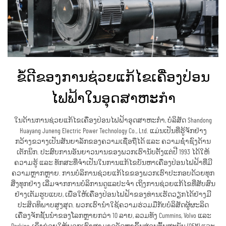
ຂໍ້ດີຂອງການຊ່ວຍແກ້ໄຂເຄື່ອງປ່ອນ
ໄຟຟ້າໃນອຸດສາຫະກຳ
ໃນດ້ານການຊ່ວຍແກ້ໄຂເຄື່ອງປ່ອນໄຟຟ້າອຸດສາຫະກຳ, ບໍລິສັດ Shandong
Huayang Juneng Electric Power Technology Co., Ltd. ແມ່ນເປັນທີ່ຮູ້ຈັກຢ່າງ
ກວ້າງຂວາງເປັນສັນຍາລັກຂອງຄວາມເຊື່ອຖືໄດ້ ແລະ ຄວາມຊ່ຳຊົງດ້ານ
ເຕັກນິກ. ປະສົບການອັນຍາວນານຂອງພວກເຮົານັບຕັ້ງແຕ່ປີ 1993 ໄດ້ໃຫ້
ຄວາມຮູ້ ແລະ ທັກສະທີ່ຈຳເປັນໃນການແກ້ໄຂບັນຫາເຄື່ອງປ່ອນໄຟຟ້າທີ່ມີ
ຄວາມຫຼາກຫຼາຍ. ການບໍລິການຊ່ວຍແກ້ໄຂຂອງພວກເຮົາປະກອບດ້ວຍທຸກ
ສິ່ງທຸກຢ່າງ ເລີ່ມຈາກການບໍລິການດູແລປະຈຳ ເຖິງການຊ່ວຍແກ້ໄຂທີ່ສັບສົນ
ຢ່າງເຕັມຮູບແບບ, ເພື່ອໃຫ້ເຄື່ອງປ່ອນໄຟຟ້າຂອງທ່ານເຮັດວຽກໄດ້ຢ່າງມີ
ປະສິດທິພາບສູງສຸດ. ພວກເຮົານຳໃຊ້ຄວາມຮ່ວມມືກັບບໍລິສັດຜູ້ຜະລິດ
ເຄື່ອງຈັກຊັ້ນນຳຂອງໂລກຫຼາຍກວ່າ 10 ລາຍ, ລວມທັງ Cummins, Volvo ແລະ