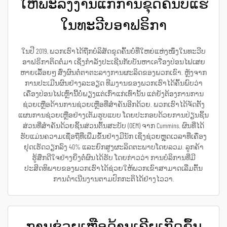
ໃຫ້ພະລັງງານແກ່ການຂຸດຄົ້ນບໍ່ແຮ່
ໃນທະວີບອາຟຣິກາ
ໃນປີ 2019, ພວກເຮົາໄດ້ຖືກບໍລິສັດຂຸດຄົ້ນບໍ່ທີ່ໃຫຍ່ແຫ່ງໜຶ່ງໃນທະວີບ
ອາຟຣິກາຕິດຕໍ່ມາ ເຊິ່ງກຳລັງປະເຊີນກັບບັນຫາເครື່ອງປ່ອນໄຟເສຍ
ຫາຍເລື້ອຍໆ ສົ່ງຜົນຕໍ່ຕາຕະລາງການຜະລິດຂອງພວກເຂົາ. ຫຼັງຈາກ
ການປະເມີນຜົນຢ່າງລະອຽດ ທີມງານຂອງພວກເຮົາໄດ້ຄົ້ນພົບວ່າ
ເຄື່ອງປ່ອນໄຟເຫຼົ່ານີ້ບໍ່ພຽງແຕ່ເກົ່າແກ່ເທົ່ານັ້ນ ແຕ່ຍັງຕ້ອງການການ
ຊ່ວຍເຫຼືອດ້ານການຊ່ວຍເຫຼືອທີ່ສຳຄັນອີກດ້ວຍ. ພວກເຮົາໄດ້ຈັດຕັ້ງ
ແຜນການຊ່ວຍເຫຼືອຢ່າງເຕັມຮູບແບບ ໂດຍປະກອບດ້ວຍການປ່ຽນຊິ້ນ
ສ່ວນທີ່ສຳຄັນດ້ວຍຊິ້ນສ່ວນຕົ້ນສະບັບ (OEM) ຈາກ Cummins. ຜົນທີ່ໄດ້
ຮັບແມ່ນຄວາມເຊື່ອຖືທີ່ເພີ່ມຂຶ້ນຢ່າງມີນັກ ເຊິ່ງຊ່ວຍຫຼຸດເວລາທີ່ເຄື່ອງ
ຢຸດເຮັດວຽກລົງ 40% ແລະຍົກສູງຜະລິດຕະພາບໂດຍລວມ. ລູກຄ້າ
ຮູ້ສຶກດີໃຈຢ່າງຍິ່ງຕໍ່ຜົນໄດ້ຮັບ ໂດຍກ່າວວ່າ ການບໍລິການທີ່ມີ
ປະສິດທິພາບຂອງພວກເຮົາໄດ້ຊ່ວຍໃຫ້ພວກເຂົາສາມາດເລີ່ມຕົ້ນ
ການດຳເນີນງານຕາມປົກກະຕິໄດ້ຢ່າງໄວວາ.
ການຊ່ວຍເຫຼືອດ້ານເຄີຍເກີດຂຶ້ນ