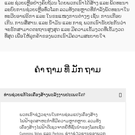
ແລະ ຊ່ວຍເຫຼືອຢ່າງຄົບຖ້ວນ ໂດຍພວກເຮົາໄດ້ສ້າງ ແລະ ພັດທະນາ
ລະບົບການຊ່ວຍເຫຼືອທົ່ວໂລກ ລວມທັງຕະຫຼາດທີ່ກຳລັງພັດທະນາໃນ
ທະວີບອາຟຣິກາ ແລະ ໃນຂະແໜງການຕ່າງໆ ເຊັ່ນ: ການເກືອບ
ເກີນ, ການສື່ສານ, ແລະ ນ້ຳມັນ ແລະ ກາຊ. ພວກເຮົາຮັບປະກັນວ່າ
ຈະຮັກສາມາດຕະຖານສູງສຸດ ແລະ ມີຄວາມເຂັ້ມງວດທີ່ເຂັ້ມງວດ
ທີ່ສຸດ ເພື່ອໃຫ້ລູກຄ້າຂອງພວກເຮົາມີຄວາມສະບາຍໃຈ.
ຄໍາ ຖາມ ທີ່ ມັກ ຖາມ
ທ່ານຊ່ວຍແກ້ໄຂເຄື່ອງສ້າງພະລັງງານປະເພດໃດ?
ພວກເຮົາຊ່ຽວຊານໃນການຊ່ອມແປງເຄື່ອງສ້າງ
ໄຟຟ້າອຸດສາຫະກຳທີ່ມີຄວາມຫຼາກຫຼາຍ, ລວມທັງ
ເຄື່ອງສ້າງໄຟຟ້າດີເຊວຈາກຍີ່ຫໍ້ຊັ້ນນຳຂອງໂລກເຊັ່ນ:
Cummins, Volvo, ແລະ Perkins. ຊ່າງຊ່ຽວຊານຂອງພວກ