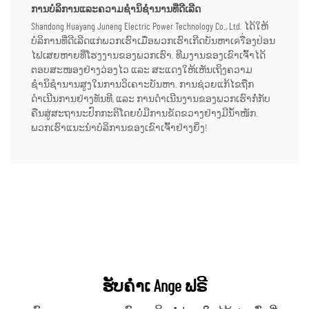
ການບໍລິການແລະຄວາມຊໍານິຊໍານານທີ່ດີເລີດ
Shandong Huayang Juneng Electric Power Technology Co., Ltd. ໄດ້ໃຫ້
ບໍລິການທີ່ດີເລີດແກ່ພວກເຮົາເມື່ອພວກເຮົາເກີດບັນຫາເครື່ອງປ່ອນ
ໄຟເສຍຫາຍທີ່ໂຮງງານຂອງພວກເຮົາ. ທີມງານຂອງເຂົາເຈົ້າໄດ້
ຕອບສະໜອງຢ່າງວ່ອງໄວ ແລະ ສະແດງໃຫ້ເຫັນເຖິງຄວາມ
ຊຳນິຊຳນານສູງໃນການວິເຄາະບັນຫາ. ການຊ່ວຍແກ້ໄຂຖືກ
ດຳເນີນການຢ່າງທັນທີ, ແລະ ການດຳເນີນງານຂອງພວກເຮົາກໍ່ກັບ
ຄືນສູ່ສະຖານະປົກກະຕິໂດຍບໍ່ມີການຂັດຂວາງຢ່າງມີນ້ຳໜັກ.
ພວກເຮົາແນະນຳບໍລິການຂອງເຂົາເຈົ້າຢ່າງຍິ່ງ!
ຮັບຄຳເ Ange ຟຣີ