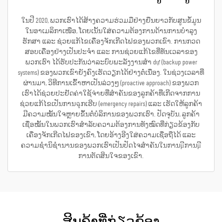
ໃນປີ 2020, ພວກເຮົາໄດ້ສ້າງຄວາມຮ່ວມມືຢ່າງຍືນຍາວກັບສູນຂໍ້ມູນ
ໃນອາເມລິກາເໜືອ, ໂດຍເນັ້ນໃສ່ຄວາມຕ້ອງການດ້ານການບໍາລຸງ
ຮັກສາ ແລະ ຊ່ວຍແກ້ໄຂເຄື່ອງຈັກເກີດໄຟຂອງພວກເຂົາ. ການກວດ
ສອບເຄື່ອງຢ່າງເປັນປະຈຳ ແລະ ການຊ່ວຍແກ້ໄຂທີ່ທັນເວລາຂອງ
ພວກເຮົາ ໄດ້ຮັບປະກັນວ່າລະບົບພະລັງງານສຳ dự (backup power
systems) ຂອງພວກເຂົາຍັງຄົງເຮັດວຽກໄດ້ຢ່າງຕໍ່ເນື່ອງ. ໃນຊ່ວງເວລາທີ່
ຜ່ານມາ, ວິທີການເຂົ້າຫາເປັນລ່ວງໆ (proactive approach) ຂອງພວກ
ເຮົາໄດ້ຊ່ວຍປະຢັດຄ່າໃຊ້ຈ່າຍທີ່ສຳຄັນຂອງລູກຄ້າທີ່ເກີດຈາກການ
ຊ່ວຍແກ້ໄຂເປັນການฉຸກເຮີບ (emergency repairs) ແລະ ເຮັດໃຫ້ລູກຄ້າ
ມີຄວາມໝັ້ນໃຈຫຼາຍຂຶ້ນຕໍ່ບໍລິການຂອງພວກເຮົາ. ປັດຈຸບັນ, ລູກຄ້າ
ເຊື່ອໝັ້ນໃນພວກເຮົາສຳລັບຄວາມຕ້ອງການທັງໝົດທີ່ກ່ຽວຂ້ອງກັບ
ເຄື່ອງຈັກເກີດໄຟຂອງເຂົາ, ໂດຍອ້າງອີງໃສ່ຄວາມເຊື່ອຖືໄດ້ ແລະ
ຄວາມຊຳນິຊຳນານຂອງພວກເຮົາເປັນປັດໄຈສຳຄັນໃນການμີການμີ
ການຕັດສິນໃຈຂອງເຂົາ.
ສິນຄ້າທີ່ກ່ຽວຂ້ອງ