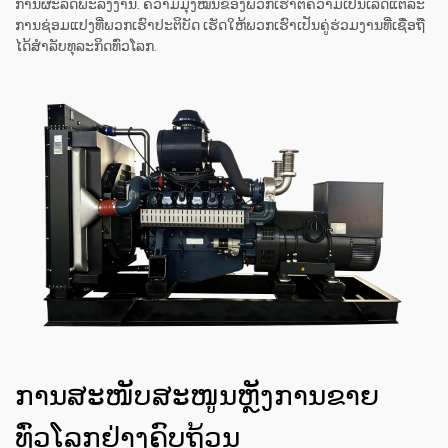
ການຜະລິດພະລັງງານ. ຄວາມມຸ່ງໝັ້ນຂອງພວກເຮົາຕໍ່ຄວາມເປັນເລິດແຕ່ລະ
ການຊ່ອມແປງທີ່ພວກເຮົາປະຕິບັດ ເຮັດໃຫ້ພວກເຮົາເປັນຄູ່ຮ່ວມງານທີ່ເຊື່ອຖື
ໄດ້ສຳລັບທຸລະກິດທົ່ວໂລກ.
ການສະໜັບສະໜູນຫຼັງການຂາຍ
ທົ່ວໂລກຢ່າງຄົບຖ້ວນ