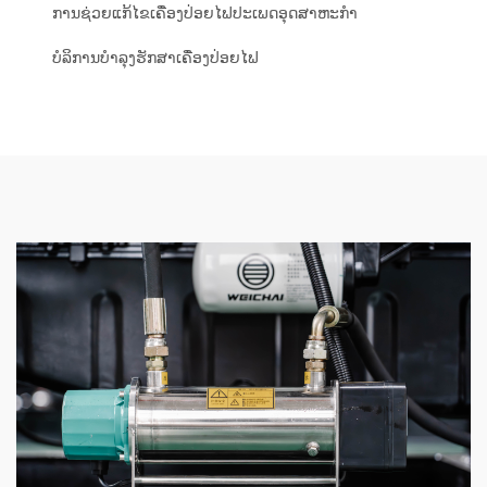
ການຊ່ວຍແກ້ໄຂເຄື່ອງປ່ອຍໄຟປະເພດອຸດສາຫະກຳ
ບໍລິການບໍາລຸງຮັກສາເຄື່ອງປ່ອຍໄຟ