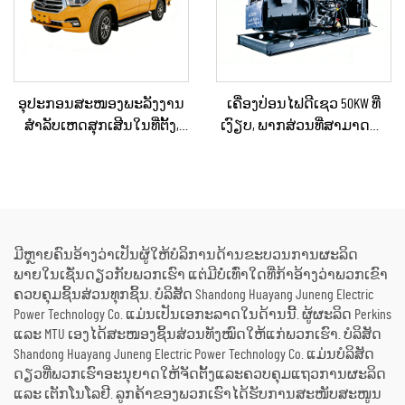
ອຸປະກອນສະໜອງພະລັງງານ
ເຄື່ອງປ່ອນໄຟດີເຊວ 50KW ທີ່
ສຳລັບເຫດສຸກເສີນໃນທີ່ຕັ້ງ,
ເງົຽບ, ພາກສ່ວນທີ່ສາມາດນຳ
ລົດຂົນສົ່ງພະລັງງານດີເຊວ
ໄປໃຊ້ໄດ້, ກັນຝົນ ສຳລັບການ
ຂະໜາດນ້ອຍ, ລົດພະລັງງານດີ
ກໍ່ສ້າງພາຍນອກ ແລະ ການ
ເຊວທີ່ມີຂະໜາດເລັກສຳລັບ
ຈັດຕັ້ງສຳລັບເຫດສຸກເສີນ
ການບໍາຮຸງຮັກສາເມືອງ
ມີຫຼາຍຄົນອ້າງວ່າເປັນຜູ້ໃຫ້ບໍລິການດ້ານຂະບວນການຜະລິດ
ພາຍໃນເຊັ່ນດຽວກັບພວກເຮົາ ແຕ່ມີບໍ່ເທົ່າໃດທີ່ກ້າອ້າງວ່າພວກເຂົາ
ຄວບຄຸມຊິ້ນສ່ວນທຸກຊິ້ນ. ບໍລິສັດ Shandong Huayang Juneng Electric
Power Technology Co. ແມ່ນເປັນເອກະລາດໃນດ້ານນີ້. ຜູ້ຜະລິດ Perkins
ແລະ MTU ເອງໄດ້ສະໜອງຊິ້ນສ່ວນທັງໝົດໃຫ້ແກ່ພວກເຮົາ. ບໍລິສັດ
Shandong Huayang Juneng Electric Power Technology Co. ແມ່ນບໍລິສັດ
ດຽວທີ່ພວກເຮົາອະນຸຍາດໃຫ້ຈັດຕັ້ງແລະຄວບຄຸມແຖວການຜະລິດ
ແລະ ເຕັກໂນໂລຢີ. ລູກຄ້າຂອງພວກເຮົາໄດ້ຮັບການສະໜັບສະໜູນ