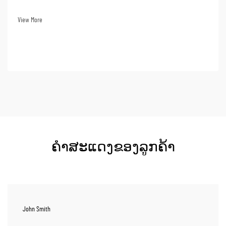
ພະລັງງານ, ແລະ ຄວາມສຳຄັນຂອງການກວດສອບປະຈຳວັນກໍຖືກ
ສະທ້ອນໃນມາດຕະຖານອຸດສາຫະກຳ ເຊັ່ນ: ISO9001...
View More
ຄຳສະແດງຂອງລູກຄ້າ
John Smith