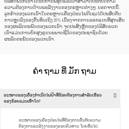
ບໍລິສັດພວກເຮົາໄດ້ຮັບການພິສູດແລ້ວວ່າສາມາດປະຕິບັດຕາມ
ຄວາມຕ້ອງການດ້ານພະລັງງານຂອງຕະຫຼາດຕ່າງໆ. ນອກຈາກນີ້,
ລູກຄ້າຂອງພວກເຮົາໃນຕະຫຼາດເຄື່ອງປ່ອນໄຟດີເຊວໄດ້ປະສົບກັບ
ການຫຼຸດລົງຂອງຕົ້ນທຶນເຖິງ 20% ເນື່ອງຈາກການອອກແບບທີ່ສຸກເສີນ
ຂອງຜະລິດຕະພັນຂອງພວກເຮົາ. ຈຸດປະສົງຫຼັກຂອງບໍລິສັດພວກ
ເຮົາແມ່ນການຍົກສູງຄຸນນະພາບຊີວິດຂອງປະຊາຊົນດ້ວຍ
ຜະລິດຕະພັນຂອງພວກເຮົາ.
ຄໍາ ຖາມ ທີ່ ມັກ ຖາມ
ຂະໜາດຂອງເຄື່ອງກຳເນີດໄຟຟ້າທີ່ຂ້ອຍຕ້ອງການສຳລັບເຮືອນ
ຂອງຂ້ອຍແມ່ນເທົ່າໃດ?
ຂະໜາດຂອງເຄື່ອງປ່ອນໄຟທີ່ຕ້ອງການຂຶ້ນກັບຄວາມ
ຕ້ອງການພະລັງງານຂອງຄອບຄົວທ່ານ. ໂດຍທົ່ວໄປ,