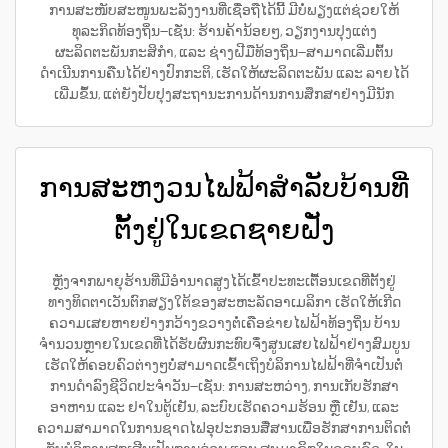
ການສະໜັບສະໜູນພະລັງງານທີ່ເຊື່ອຖືໄດ້ນີ້ ມີບໍ່ພຽງແຕ່ຊ່ວຍໃຫ້
ທຸລະກິດທ້ອງຖິ່ນ—ເຊັ່ນ: ຮ້ານຄ້ານ້ອຍໆ, ວຽກງານປຸງແຕ່ງ
ຜະລິດຕະພັນກະສິກຳ, ແລະ ຊ່າງຝີມືທ້ອງຖິ່ນ—ສາມາດເລີ່ມຕົ້ນ
ດຳເນີນການຄືນໄດ້ຢ່າງປົກກະຕິ, ເຮັດໃຫ້ຜະລິດຕະພັນ ແລະ ລາຍໄດ້
ເພີ່ມຂຶ້ນ, ແຕ່ຍັງປັບປຸງສະຖານະການດ້ານການສຶກສາຢ່າງມີນັກ
ການສະຫງວນໄຟຟ້າສຳລັບບ້ານທີ່
ຕັ້ງຢູ່ໃນເຂດຊາຍຝັ່ງ
ຫຼັງຈາກພາຍຸຮ້ານທີ່ມີອຳນາດສູງໄດ້ເຂົ້າປະທະເຕື້ອນເຂດທີ່ຕັ້ງຢູ່
ທາງທິດຕາເວັນຕົກສຽງໃຕ້ຂອງສະຫະລັດອາເມລິກາ ເຮັດໃຫ້ເກີດ
ຄວາມເສຍຫາຍຢ່າງກວ້າງຂວາງຕໍ່ເຄືອຂ່າຍໄຟຟ້າທ້ອງຖິ່ນ ບ້ານ
ຈຳນວນຫຼາຍໃນເຂດທີ່ໄດ້ຮັບຜົນກະທົບຈຶ່ງສູນເສຍໄຟຟ້າຢ່າງສົມບູນ
ເຮັດໃຫ້ຄອບຄົວຕ່າງໆບໍ່ສາມາດເຂົ້າເຖິງບໍລິການໄຟຟ້າທີ່ຈຳເປັນຕໍ່
ການດຳລົງຊີວິດປະຈຳວັນ—ເຊັ່ນ: ການສະຫວ່າງ, ການເກັບຮັກສາ
ອາຫານ ແລະ ຢາໃນຕູ້ເຢັນ, ລະບົບເຮັດຄວາມຮ້ອນ ຫຼື ເຢັນ, ແລະ
ຄວາມສາມາດໃນການຊາດໄຟອຸປະກອນສື່ສານເພື່ອຮັກສາການຕິດຕໍ່