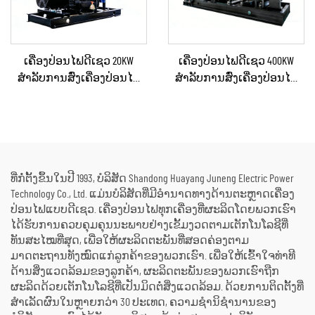
ເຄື່ອງປ່ອນໄຟດີເຊວ 20KW
ເຄື່ອງປ່ອນໄຟດີເຊວ 400KW
ສຳລັບການສົ່ງເຄື່ອງປ່ອນໄຟ
ສຳລັບການສົ່ງເຄື່ອງປ່ອນໄຟ
ສຳຮອງໃນເວລາເກີດເຫດສຸກ
ສຳຮອງໃນເວລາເກີດເຫດສຸກ
ເສິນ ສຳລັບບ້ານ ຫຼື ແຜນການ
ເສິນ ສຳລັບທຸລະກິດ ແລະ ການ
ຜະລິດຂະໜາດນ້ອຍ
ຈັດຫາພະລັງງານຢ່າງຕໍ່ເນື່ອງ
ທີ່ກໍ່ຕັ້ງຂຶ້ນໃນປີ 1993, ບໍລິສັດ Shandong Huayang Juneng Electric Power
Technology Co., Ltd. ແມ່ນບໍລິສັດທີ່ມີອຳນາດທາງດ້ານຕະຫຼາດເຄື່ອງ
ປ່ອນໄຟແບບດີເຊວ. ເຄື່ອງປ່ອນໄຟທຸກເຄື່ອງທີ່ຜະລິດໂດຍພວກເຮົາ
ໄດ້ຮັບການຄວບຄຸມຄຸນນະພາບຢ່າງເຂັ້ມງວດຕາມເຕັກໂນໂລຊີທີ່
ທັນສະໄໝທີ່ສຸດ, ເພື່ອໃຫ້ຜະລິດຕະພັນທີ່ສອດຄ່ອງຕາມ
ມາດຕະຖານທັງໝົດແກ່ລູກຄ້າຂອງພວກເຮົາ. ເພື່ອໃຫ້ເຂົ້າໃຈທ່າທີ
ດ້ານສິ່ງແວດລ້ອມຂອງລູກຄ້າ, ຜະລິດຕະພັນຂອງພວກເຮົາຖືກ
ຜະລິດດ້ວຍເຕັກໂນໂລຊີທີ່ເປັນມິດຕໍ່ສິ່ງແວດລ້ອມ. ດ້ວຍການຕິດຕັ້ງທີ່
ສຳເລັດຜົນໃນຫຼາຍກວ່າ 30 ປະເທດ, ຄວາມຊຳນິຊຳນານຂອງ