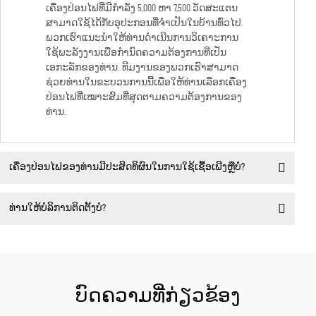
ເຄື່ອງປ່ອນໄຟທີ່ມີກຳລັງ 5,000 ຫາ 7,500 ວັດສະແຕນ
ສາມາດໃຊ້ໄດ້ກັບອຸປະກອນທີ່ຈຳເປັນໃນບ້ານທົ່ວໄປ.
ພວກເຮົາແນະນຳໃຫ້ທ່ານດຳເນີນການວິເຄາະການ
ໃຊ້ພະລັງງານເພື່ອກຳນົດຄວາມຕ້ອງການທີ່ເປັນ
ເອກະລັກຂອງທ່ານ. ທີມງານຂອງພວກເຮົາສາມາດ
ຊ່ວຍທ່ານໃນຂະບວນການນີ້ເພື່ອໃຫ້ທ່ານເລືອກເຄື່ອງ
ປ່ອນໄຟທີ່ເໝາະສົມທີ່ສຸດຕາມຄວາມຕ້ອງການຂອງ
ທ່ານ.
ເຄື່ອງປ່ອນໄຟຂອງທ່ານມີປະສິດທິຜົນໃນການໃຊ້ເຊື້ອເພີງຫຼືບໍ່?
ທ່ານໃຫ້ບໍລິການຕິດຕັ້ງບໍ?
ບົດຄວາມທີ່ກ່ຽວຂ້ອງ