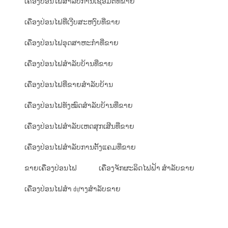
ເຄື່ອງປ່ອນໄຟສຳລັບການເຊື່ອມຕໍ່ທີ່ຂາຍ
ເຄື່ອງປ່ອນໄຟທີ່ເງີບສະຫງົບທີ່ຂາຍ
ເຄື່ອງປ່ອນໄຟອຸດສາຫະກຳທີ່ຂາຍ
ເຄື່ອງປ່ອນໄຟສຳລັບບ້ານທີ່ຂາຍ
ເຄື່ອງປ່ອນໄຟທີ່ຂາຍສຳລັບບ້ານ
ເຄື່ອງປ່ອນໄຟທັງໝົດສຳລັບບ້ານທີ່ຂາຍ
ເຄື່ອງປ່ອນໄຟສຳລັບເຫດສຸກເສີນທີ່ຂາຍ
ເຄື່ອງປ່ອນໄຟສຳລັບການຕັ້ງແຄມທີ່ຂາຍ
ຂາຍເຄື່ອງປ່ອນໄຟ
ເຄື່ອງຈັກຜະລິດໄຟຟ້າ ສໍາລັບຂາຍ
ເຄື່ອງປ່ອນໄຟສຳ dựາງສຳລັບຂາຍ