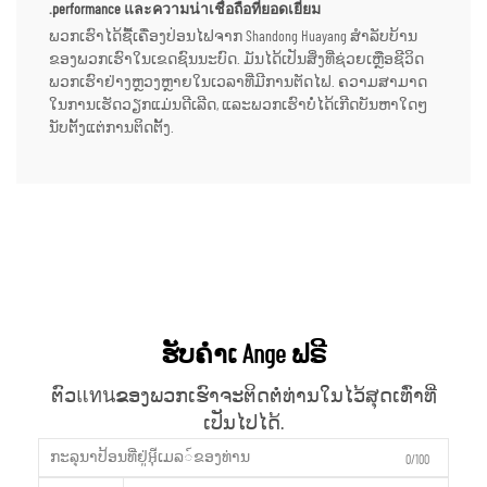
.performance และความน่าเชื่อถือที่ยอดเยี่ยม
ພວກເຮົາໄດ້ຊື້ເຄື່ອງປ່ອນໄຟຈາກ Shandong Huayang ສຳລັບບ້ານ
ຂອງພວກເຮົາໃນເຂດຊົນນະບົດ. ມັນໄດ້ເປັນສິ່ງທີ່ຊ່ວຍເຫຼືອຊີວິດ
ພວກເຮົາຢ່າງຫຼວງຫຼາຍໃນເວລາທີ່ມີການຕັດໄຟ. ຄວາມສາມາດ
ໃນການເຮັດວຽກແມ່ນດີເລີດ, ແລະພວກເຮົາບໍ່ໄດ້ເກີດບັນຫາໃດໆ
ນັບຕັ້ງແຕ່ການຕິດຕັ້ງ.
ຮັບຄຳເ Ange ຟຣີ
ຕົວแทนຂອງພວກເຮົາຈະຕິດຕໍ່ທ່ານໃນໄວ້ສຸດເທົ່າທີ່
ເປັນໄປໄດ້.
0/100