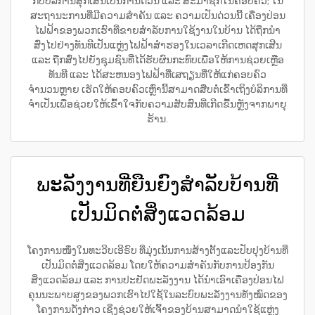
ກັບບໍລິການສຸກເສີນເປັນການດ່ວນ ແລະ ສະມາຊິກໃນຄອບຄົວ; ໃນ
ສະຖານະການທີ່ມີຄວາມສຳຄັນ ແລະ ຄວາມເປັນດ່ວນນີ້ ເຄື່ອງປ່ອນ
ໄຟຟ້າຂອງພວກເຮົາທີ່ຂາຍສຳລັບການໃຊ້ງານໃນບ້ານ ໄດ້ຖືກນຳ
ສົ່ງໄປຢ່າງທັນທີເປັນແຫຼ່ງໄຟຟ້າສຳຮອງໃນເວລາເກີດເຫດສຸກເສີນ
ແລະ ຖືກສົ່ງໄປຍັງຊຸມຊົນທີ່ໄດ້ຮັບຜົນກະທົບເພື່ອໃຫ້ການຊ່ວຍເຫຼືອ
ທັນທີ ແລະ ໄດ້ສະຫນອງໄຟຟ້າທີ່ເສຖຽນທີ່ໃຫ້ແກ່ຄອບຄົວ
ຈຳນວນຫຼາຍ ເຮັດໃຫ້ຄອບຄົວເຫຼົ່ານີ້ສາມາດສືບຕໍ່ເຂົ້າເຖິງບໍລິການທີ່
ຈຳເປັນເພື່ອຊ່ວຍໃຫ້ເຂົ້າໃຈກັບຄວາມສັບສົນທີ່ເກີດຂື້ນຫຼັງຈາກພາຍຸ
ຮ້ານ.
ພະລັງງານທີ່ຍືນຍົງສຳລັບບ້ານທີ່
ເປັນມິດຕໍ່ສິ່ງແວດລ້ອມ
ໂຄງການໜຶ່ງໃນທະວີບເອີຣົບ ທີ່ມຸ່ງເນັ້ນການສ້າງຕັ້ງແລະປັບປຸງບ້ານທີ່
ເປັນມິດຕໍ່ສິ່ງແວດລ້ອມ ໂດຍໃຫ້ຄວາມສຳຄັນກັບການປ້ອງກັນ
ສິ່ງແວດລ້ອມ ແລະ ການປະຢັດພະລັງງານ ໄດ້ນຳເອົາເຄື່ອງປ່ອນໄຟ
ຄຸນນະພາບສູງຂອງພວກເຮົາໄປໃຊ້ໃນລະບົບພະລັງງານທັງໝົດຂອງ
ໂຄງການດັ່ງກ່າວ ເຊິ່ງຊ່ວຍໃຫ້ເຈົ້າຂອງບ້ານສາມາດນຳໃຊ້ແຫຼ່ງ