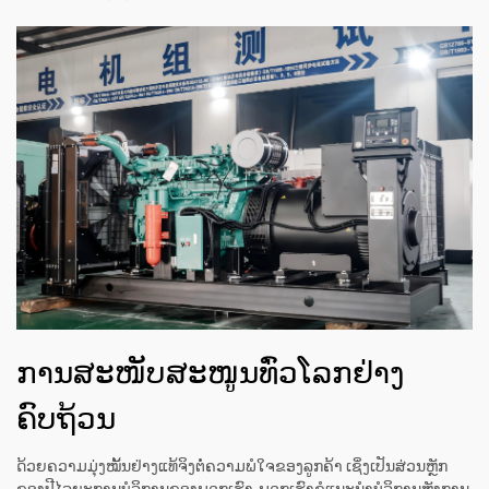
ການສະໜັບສະໜູນທົ່ວໂລກຢ່າງ
ຄົບຖ້ວນ
ດ້ວຍຄວາມມຸ່ງໝັ້ນຢ່າງແທ້ຈິງຕໍ່ຄວາມພໍໃຈຂອງລູກຄ້າ ເຊິ່ງເປັນສ່ວນຫຼັກ