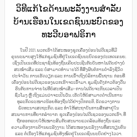
ວິທີແກ້ໄຂດ້ານພະລັງງານສຳລັບ
ບ້ານເຮືອນໃນເຂດຊົນນະບົດຂອງ
ທະວີບອາຟຣິກາ
ໃນປີ 2021, ພວກເຮົາໄດ້ສະໜອງຊຸດເຄື່ອງປ່ອນໄຟດີເຊວທີ່ມີ
ຄຸນນະພາບສູງໃຫ້ແກ່ຊຸມຊົນທີ່ຢູ່ໃນເຂດຊົນນະບົດຂອງປະເທດເຄນຍ,
ເຊິ່ງເປັນເຂດທີ່ປະຊາຊົນທ້ອງຖິ່ນເຄີຍປະເຊີນກັບບັນຫາໄຟດັບຢ່າງບໍ່
ສະໝໍ່ຳເສີມ ແລະ ບໍ່ສາມາດທຳนายໄດ້ ທີ່ສົ່ງຜົນຕໍ່ການດຳລົງຊີວິດ
ປະຈຳວັນ, ການເຮັດວຽກ ແລະ ການເຂົ້າເຖິງບໍລິການພື້ນຖານ. ກ່ອນທີ່
ເຄື່ອງປ່ອນໄຟດີເຊວຂອງພວກເຮົາຈະເຂົ້າມາ, ຊຸມຊົນດັ່ງກ່າວຕ້ອງດິ້ນ
ຮົນກັບການຈ່າຍໄຟທີ່ບໍ່ສະໝໍ່ຳເສີມ—ການໄຟດັບຈະກິນເວລາເປັນ
ຊົ່ວໂມງ ຫຼື ເຖິງແມ່ນວ່າຈະເປັນວັນ, ເຮັດໃຫ້ບໍ່ສາມາດດຳເນີນການ
ທຸລະກິດຂະໜາດນ້ອຍທ້ອງຖິ່ນໄດ້ຢ່າງປົກກະຕິ, ຂັດຂວາງການ
ພັດທະນາເສດຖະກິດ, ແລະ ທຳໃຫ້ສະຖາບັນການສຶກສາຢູ່ໃນ
ສະພາບການທີ່ຍາກລຳບາກ. ຊຸດເຄື່ອງປ່ອນໄຟດີເຊວຂອງພວກເຮົາ, ທີ່
ຖືກອອກແບບໃຫ້ເໝາະສົມກັບສະພາບແວດລ້ອມທ້ອງຖິ່ນ ແລະ
ຄວາມຕ້ອງການດ້ານພະລັງງານ, ໄດ້ສະໜອງພະລັງງານທີ່ສະຖຽນຕົນ
ແລະ ຕໍ່ເນື່ອງໃຫ້ແກ່ຊຸມຊົນທັງໝົດຢູ່ໃນເຂດຊົນນະບົດຢ່າງໄວວາ.