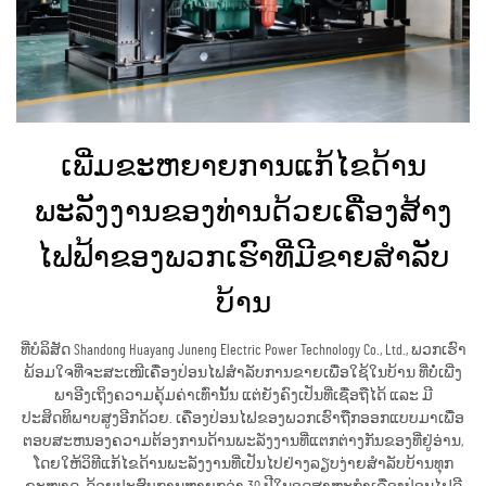
ເພີ່ມຂະຫຍາຍການແກ້ໄຂດ້ານ
ພະລັງງານຂອງທ່ານດ້ວຍເຄື່ອງສ້າງ
ໄຟຟ້າຂອງພວກເຮົາທີ່ມີຂາຍສຳລັບ
ບ້ານ
ທີ່ບໍລິສັດ Shandong Huayang Juneng Electric Power Technology Co., Ltd., ພວກເຮົາ
ພ້ອມໃຈທີ່ຈະສະເໜີເຄື່ອງປ່ອນໄຟສຳລັບການຂາຍເພື່ອໃຊ້ໃນບ້ານ ທີ່ບໍ່ເພີ່ງ
ພາອີງເຖິງຄວາມຄຸ້ມຄ່າເທົ່ານັ້ນ ແຕ່ຍັງຄົງເປັນທີ່ເຊື່ອຖືໄດ້ ແລະ ມີ
ປະສິດທິພາບສູງອີກດ້ວຍ. ເຄື່ອງປ່ອນໄຟຂອງພວກເຮົາຖືກອອກແບບມາເພື່ອ
ຕອບສະຫນອງຄວາມຕ້ອງການດ້ານພະລັງງານທີ່ແຕກຕ່າງກັນຂອງທີ່ຢູ່ອ່ານ,
ໂດຍໃຫ້ວິທີແກ້ໄຂດ້ານພະລັງງານທີ່ເປັນໄປຢ່າງລຽບງ່າຍສຳລັບບ້ານທຸກ