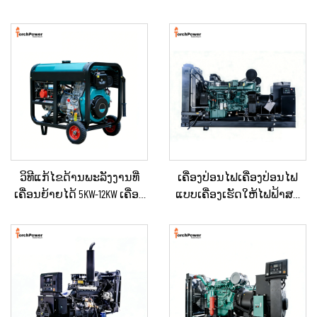
ວິທີແກ້ໄຂດ້ານພະລັງງານທີ່
ເຄື່ອງປ່ອນໄຟເຄື່ອງປ່ອນໄຟ
ເຄື່ອນຍ້າຍໄດ້ 5KW-12KW ເຄື່ອງ
ແບບເຄື່ອງເຮັດໃຫ້ໄຟຟ້າສະ
ປ່ອນໄຟດີເຊວ ສຳລັບບ້ານ /
ຖຽນ ປະເພດໃຫຍ່ ສຳລັບ
ຮ້ານຄ້າ / ການກໍ່ສ້າງ / ການ
ອາຄານເພື່ອການຄ້າ ແລະ
ສະຫງາດໄຟສຳຮອງ
ເຄື່ອງປ່ອນໄຟດີເຊວສຳລັບການ
ສະຫງາດໄຟສຳຮອງ