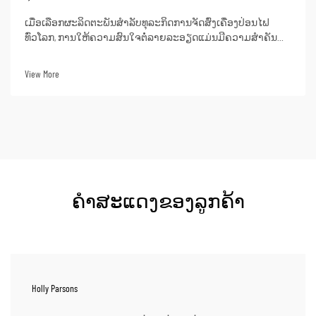
ເມື່ອເລືອກຜະລິດຕະພັນສຳລັບທຸລະກິດການຈັດສົ່ງເຄື່ອງປ່ອນໄຟ
ທົ່ວໂລກ, ການໃຫ້ຄວາມສົນໃຈຕໍ່ລາຍລະອຽດແມ່ນມີຄວາມສຳຄັນ
ຢ່າງຍິ່ງ, ເນື່ອງຈາກການເລືອກທີ່ຖືກຕ້ອງຈະຮັບປະກັນຄວາມຕອບ
ສະຫນອງຂອງຕະຫຼາດຢ່າງຕໍ່ເນື່ອງ ແລະ ການເຕີບໂຕຂອງກຳໄລທີ່ສະ
View More
ຖຽນຕົນໃນທຸລະກິດໃນຊ່ວງປີຕໍ່ໆ ໄປ. ສຳລັບຜູ້ຈັດສົ່ງ, ຜູ້...
ຄຳສະແດງຂອງລູກຄ້າ
Holly Parsons