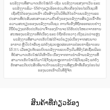
ພະລັງງານທີ່ສາມາດເຮັດໃໝ່ໄດ້—ເຊັ່ນ: ພະລັງງານແສງຕາເວັນ ແລະ
ພະລັງງານລົມ—ໄດ້ຢ່າງລຽບລ້ອຍຮ່ວມກັບເຄື່ອງປ່ອນໄຟດີເຊວທີ່
ເຊື່ອຖືໄດ້ຂອງພວກເຮົາ ເພື່ອສ້າງເປັນວິທີແກ້ໄຂດ້ານພະລັງງານລະ
ປະສານທີ່ປະສົມຜະສານຄວາມຍືນຍົງຂອງພະລັງງານສີຂຽວເຂົ້າກັບ
ຄວາມສະຖຽນຂອງພະລັງງານດີເຊວ; ການຈັດຕັ້ງທີ່ຖືກອອກແບບຢ່າງ
ດີນີ້ບໍ່ພຽງແຕ່ຮັບປະກັນວ່າເຈົ້າຂອງບ້ານຈະໄດ້ຮັບປະໂຫຍດຈາກການ
ສະໜອງພະລັງງານທີ່ຕໍ່ເນື່ອງ ແລະ ບໍ່ຖືກຂັດຂວາງ ເຖິງແມ່ນວ່າແຫຼ່ງ
ພະລັງງານທີ່ສາມາດເຮັດໃໝ່ໄດ້ຈະບໍ່ພຽງພໍເນື່ອງຈາກສະພາບ
ອາກາດ ຫຼື ປັດໄຈອື່ນໆ ແຕ່ຍັງຊ່ວຍຫຼຸດຜ່ອນການປ່ອຍກາຊີຄາບອນ
ໄດ້ 25% ເມື່ອທຽບກັບລະບົບພະລັງງານແບບດັ້ງເດີມທີ່ອີງໃສ່ເຊື້ອເພີລະ
ທີ່ບໍ່ສາມາດເຮັດໃໝ່ໄດ້ເທົ່ານັ້ນ ເນື່ອງຈາກການນຳເອົາພະລັງງານທີ່
ສາມາດເຮັດໃໝ່ໄດ້ມາໃຊ້ຈຶ່ງຊ່ວຍຫຼຸດການນຳໃຊ້ດີເຊວລົງ ແຕ່ຍັງ
ຮັກສາລະດັບປະສິດທິພາບດ້ານພະລັງງານທີ່ສູງເທົ່າທີ່ເຄື່ອງປ່ອນໄຟ
ຂອງພວກເຮົາເປັນທີ່ຮູ້ຈັກ.
ສິນຄ້າທີ່ກ່ຽວຂ້ອງ