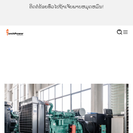
ຕິດຕໍ່ຂ້ອຍທົ່ວໄປຖ້າເຈັບພາບຫມຸດຫມົນ!