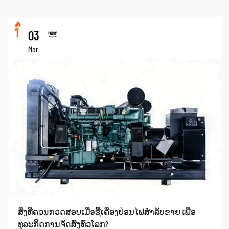
03
Mar
ສິ່ງທີ່ຄວນກວດສອບເມື່ອຊື້ເຄື່ອງປ່ອນໄຟສຳລັບຂາຍ ເພື່ອ
ທຸລະກິດການຈັດສົ່ງທົ່ວໂລກ?