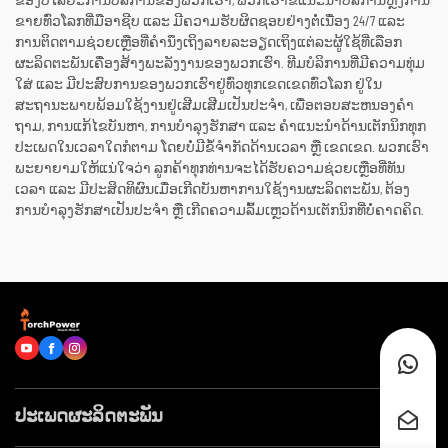
ຂອງປີໄລຍະການບໍລິການຂອງພວກເຮົາ, ພວກເຮົາຂໍແນະນຳບໍລິການຫຼັງການ
ຂາຍທົ່ວໂລກທີ່ມືອາຊີບ ແລະ ມີຄວາມຮັບຜິດຊອບຢ່າງຕໍ່ເນື່ອງ 24/7 ແລະ
ການຕິດຕາມຊ່ວຍເຫຼືອທີ່ຄຳນຶງເຖິງລາຍລະອຽດເຖິງແຕ່ລະຜູ້ໃຊ້ທີ່ເລືອກ
ຜະລິດຕະພັນເຄື່ອງສ້າງພະລັງງານຂອງພວກເຮົາ. ທີມບໍລິການທີ່ມີຄວາມທຸ່ມ
ໃສ່ ແລະ ມີປະສົບການຂອງພວກເຮົາຢູ່ທົ່ວທຸກເຂດເຂດທົ່ວໂລກ ຢູ່ໃນ
ສະຖານະພາບພ້ອມໃຊ້ງານຢູ່ເສີມເສີມເປັນປະຈຳ, ເພື່ອຕອບສະຫນອງຄຳ
ຖາມ, ການແກ້ໄຂບັນຫາ, ການບໍາລຸງຮັກສາ ແລະ ຄຳແນະນຳດ້ານເຕັກນິກທຸກ
ປະເພດໃນເວລາໃດກໍຕາມ ໂດຍບໍ່ມີຂໍ້ຈຳກັດດ້ານເວລາ ຫຼື ເຂດເຂດ. ພວກເຮົາ
ພະຍາຍາມໃຫ້ແນ່ໃຈວ່າ ລູກຄ້າທຸກທ່ານຈະໄດ້ຮັບຄວາມຊ່ວຍເຫຼືອທີ່ທັນ
ເວລາ ແລະ ມີປະສິດທິຜົນເມື່ອເກີດບັນຫາການໃຊ້ງານຜະລິດຕະພັນ, ຕ້ອງ
ການບໍາລຸງຮັກສາເປັນປະຈຳ ຫຼື ເກີດຄວາມລົ້ມເຫຼວດ້ານເຕັກນິກທີ່ບໍ່ຄາດຄິດ.
ປະເພດຜະລິດຕະພັນ