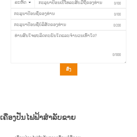
ລະຫັດ
0/100
0/100
0/200
0/1000
ສົ່ງ
ເຄື່ອງປັ່ນໄຟຟ້າສຳລັບຂາຍ