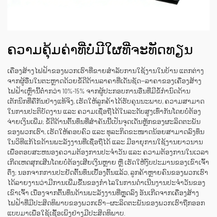
ຄວາມຄຸ້ມຄ່າທີ່ບໍ່ມີໃຜທີ່ຈະທັດທຽນ
ເຄື່ອງສ້າງໄຟຟ້າຂອງພວກເຮົາທີ່ຂາຍສຳລັບການໃຊ້ງານໃນບ້ານ ແຕກຕ່າງ
ຈາກຜູ້ອື່ນໃນຕະຫຼາດດ້ວຍຂໍ້ດີດ້ານລາຄາທີ່ເດັ່ນຊັດ—ລາຄາຂອງເຄື່ອງສ້າງ
ໄຟຟ້າເຫຼົ່ານີ້ຕ່ຳກວ່າ 10%-15% ຈາກຜູ້ປະກອບການອື່ນທີ່ມີຂໍ້ກຳນົດດ້ານ
ເຕັກນິກທີ່ຄືກັນຢ່າງແທ້ຈິງ, ເຮັດໃຫ້ລູກຄ້າໄດ້ຮັບຄຸນນະພາບ, ຄວາມສາມາດ
ໃນການປະຕິບັດງານ ແລະ ຄວາມເຊື່ອຖືໄດ້ໃນລະດັບສູງເທົ່າກັນໂດຍບໍ່ຕ້ອງ
ຈ່າຍເງິນເພີ່ມ; ຂໍ້ດີດ້ານຕົ້ນທຶນທີ່ສຳຄັນນີ້ເປັນຈຸດເດັ່ນຫຼັກຂອງຜະລິດຕະພັນ
ຂອງພວກເຮົາ, ເຮັດໃຫ້ຄອບຄົວ ແລະ ທຸລະກິດຂະໜາດນ້ອຍສາມາດລົງທຶນ
ໃນວິທີແກ້ໄຂດ້ານພະລັງງານທີ່ເຊື່ອຖືໄດ້ ແລະ ມີອາຍຸການໃຊ້ງານຍາວນານ
ເພື່ອຕອບສະຫນອງຄວາມຕ້ອງການປະຈຳວັນ ແລະ ຄວາມຕ້ອງການໃນເວລາ
ເກີດເຫດສຸກເສີນໂດຍບໍ່ຕ້ອງເສີຍເງິນຫຼາຍ ຫຼື ເຮັດໃຫ້ງົບປະມານຂອງເຂົາເຈົ້າ
ຕຶ່ງ; ນອກຈາກການປະຢັດຕົ້ນທຶນເບື້ອງຕົ້ນແລ້ວ, ລູກຄ້າຫຼາຍຄົນຂອງພວກເຮົາ
ໄດ້ລາຍງານວ່າມີການເພີ່ມຂື້ນຂອງກຳໄລໃນການດຳເນີນງານປະຈຳວັນຂອງ
ເຂົາເຈົ້າ ເນື່ອງຈາກຕົ້ນທຶນດ້ານພະລັງງານທີ່ຫຼຸດລົງ ອັນເກີດຈາກເຄື່ອງສ້າງ
ໄຟຟ້າທີ່ມີປະສິດທິພາບຂອງພວກເຮົາ—ຜະລິດຕະພັນຂອງພວກເຮົາຖືກອອກ
ແບບມາເພື່ອໃຊ້ເຊື້ອເພິງຢ່າງມີປະສິດທິພາບ.