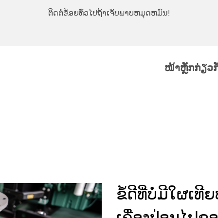
ຕິດຕໍ່ຂ້ອຍທົ່ວໄປຖ້າເຈັບພາບຫມຸດຫມົນ!
ໜ້າຫຼັກ
ກ່ຽວ
ຂໍ້ດີທີ່ບໍ່ມີໃຜເທ