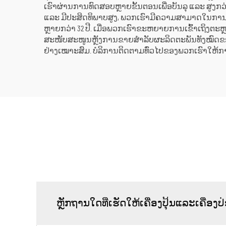
ເຮົາຜ່ານການທົດສອບຫຼາຍຂັ້ນຕອນເພື່ອບັນລຸ ແລະ ສູ
ແລະ ມີປະສິດທິພາບສູງ, ພວກເຮົາມີຄວາມສາມາດໃນການປະ
ຫຼາຍກວ່າ 32 ປີ. ເມື່ອພວກເຮົາຂະຫຍາຍການເຂົ້າເຖິງຕະ
ສະໜັບສະໜູນຫຼັງການຂາຍສຳລັບຜະລິດຕະພັນທັງໝົດຂ
ຢ່າງເໝາະສົມ. ບໍລິການຕິດຕາມທົ່ວໄປຂອງພວກເຮົາໃຫ້ການສ
ຫຼັກຖານໃດທີ່ເຮັດໃຫ້ເຄື່ອງປຸ້ນແລະເຄື່ອງປ