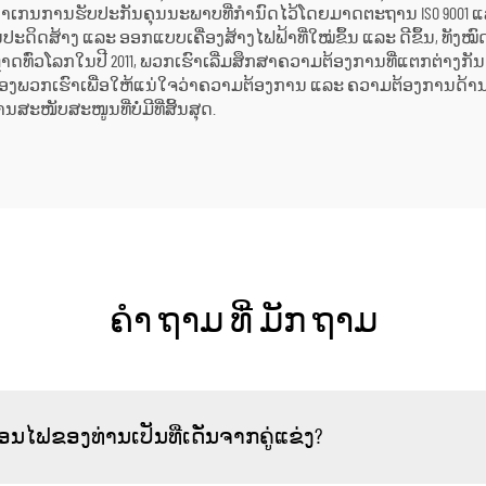
ງກວ່າເກນການຮັບປະກັນຄຸນນະພາບທີ່ກຳນົດໄວ້ໂດຍມາດຕະຖານ ISO 900
ດິດສ້າງ ແລະ ອອກແບບເຄື່ອງສ້າງໄຟຟ້າທີ່ໃໝ່ຂຶ້ນ ແລະ ດີຂຶ້ນ, ທັງ
ຫຼາດທົ່ວໂລກໃນປີ 2011, ພວກເຮົາເລີ່ມສຶກສາຄວາມຕ້ອງການທີ່ແຕກຕ່າງກ
ອງພວກເຮົາເພື່ອໃຫ້ແນ່ໃຈວ່າຄວາມຕ້ອງການ ແລະ ຄວາມຕ້ອງການດ້
ະໜັບສະໜູນທີ່ບໍ່ມີທີ່ສິ້ນສຸດ.
ຄໍາ ຖາມ ທີ່ ມັກ ຖາມ
່ອນໄຟຂອງທ່ານເປັນທີ່ເດັ່ນຈາກຄູ່ແຂ່ງ?