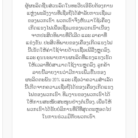
ຜູ້ຜະລິດຊີ້ນສ່ວນລົດໃນທະວີບເອີຣົບຕ້ອງການ
ແຫຼ່ງພະລັງງານທີ່ເຊື່ອຖືໄດ້ສຳລັບການເຊື່ອມ
ຂອງພວກເຂົາ. ພວກເຂົາຈຶ່ງຫັນມາໃຊ້ເຄື່ອງ
ເກີດແຮງໄຟເພື່ອເຊື່ອມຂອງພວກເຮົາເນື່ອງ
ຈາກປະສິດທິພາບທີ່ດີເລີດ ແລະ ລາຄາທີ່
ແຂ່ງຂັນ. ປະສິດທິພາບຂອງເຄື່ອງເກີດແຮງໄຟ
ນີ້ເຮັດໃຫ້ຄ່າໃຊ້ຈ່າຍດ້ານເຊື້ອເພີລີ່ງຫຼຸດລົງ,
ແລະ ຄຸນນະພາບການຜະລິດທີ່ແຂງແຮງເຮັດ
ໃຫ້ເວລາທີ່ບໍ່ສາມາດໃຊ້ງານຫຼຸດລົງ. ລູກຄ້າ
ລາຍນີ້ລາຍງານວ່າມີການເພີ່ມຂື້ນຂອງ
ຜະລິດຕະພັນ 20% ແລະ ເຊື່ອວ່າຄວາມສຳເລັດ
ນີ້ເກີດຈາກຄວາມເຊື່ອຖືໄດ້ຂອງເຄື່ອງເກີດແຮງ
ໄຟຂອງພວກເຮົາ. ທີມງານຂອງພວກເຮົາໄດ້
ໃຫ້ການສະໜັບສະໜູນຢ່າງຕໍ່ເນື່ອງ, ເພື່ອໃຫ້
ພວກເຂົາໄດ້ຮັບບໍລິການທີ່ດີທີ່ສຸດຕະຫຼອດໄປ
ໃນການຮ່ວມມືກັບພວກເຮົາ.