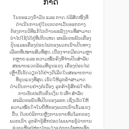
ກາດ
ໃນຂະແວງນ້ຳມັນ ແລະ ກາດ, ບໍລິສັດໜຶ່ງທີ່
ດຳເນີນການຢູ່ໃນເຂດຕາເວັນອອກກາງ
ຕ້ອງການວິທີແກ້ໄຂດ້ານພະລັງງານທີ່ສາມາດ
ນຳໄປໃຊ້ໄດ້ຢູ່ທີ່ເກີດເຫດ. ຜະລິດຕະພັນເຄື່ອງ
ປຸ້ນແລະເຄື່ອງປ່ອນໄຟຂອງພວກເຮົາເປັນທາງ
ເລືອກທີ່ເໝາະສົມທີ່ສຸດ, ເນື່ອງຈາກມີຄວາມຫຼາ
ກຫຼາຍ ແລະ ຄວາມໝັ້ນຄົງທີ່ຈຳເປັນສຳລັບ
ສະພາບແວດລ້ອມທີ່ຮຸນແຮງ. ເຄື່ອງປ່ອນໄຟ
ເຫຼົ່ານີ້ເຮັດວຽກໄດ້ຢ່າງດີເລີດໃນສະພາບການ
ທີ່ຮຸນແຮງທີ່ສຸດ, ເຮັດໃຫ້ລູກຄ້າສາມາດ
ດຳເນີນການຢ່າງຕໍ່ເນື່ອງ. ລູກຄ້າຮູ້ສຶກພໍໃຈກັບ
ການຮັບປະກັນຄືນເງິນ 10 ເທົ່າ ສຳລັບ
ຜະລິດຕະພັນທີ່ເປັນຂອງລອກ, ເຊິ່ງເຮັດໃຫ້
ຄວາມໝັ້ນໃຈໃນຍີ່ຫໍ້ຂອງພວກເຮົາເຂັ້ມແຂງ
ຂຶ້ນ. ດ້ວຍບໍລິການຫຼັງການຂາຍທົ່ວໂລກຂອງ
ພວກເຮົາ, ລູກຄ້າຮູ້ສຶກປອດໄພເພາະຮູ້ວ່າການ
ຊ່ວຍເຫຼືອຢູ່ຫ່າງໄກພຽງແຕ່ການໂທຫາເທົ່າ