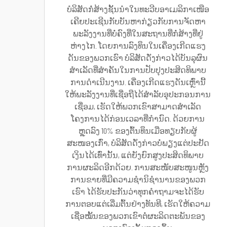
ບໍລິສັດກໍ່ສ້າງຊັ້ນນຳໃນທະວີບອາເມລິກາເໜືອ
ເຄີຍປະເຊີນກັບບັນຫາກ່ຽວກັບການຈັດຫາ
ພະລັງງານທີ່ບໍ່ຄົງທີ່ໃນສະຖານທີ່ກໍ່ສ້າງທີ່ຢູ່
ຫ່າງໄກ. ໂດຍການລົງທຶນໃນເຄື່ອງເກີດແຮງ
ດັນຂອງພວກເຮົາ ບໍລິສັດດັ່ງກ່າວໄດ້ບັນລຸຜົນ
ສຳເລັດທີ່ສຳຄັນໃນການປັບປຸງປະສິດທິພາບ
ການດຳເນີນງານ. ເຄື່ອງເກີດແຮງດັນເຫຼົ່ານີ້
ໃຫ້ພະລັງງານທີ່ເຊື່ອຖືໄດ້ສຳລັບອຸປະກອນການ
ເຊື່ອມ, ເຮັດໃຫ້ພວກເຂົາສາມາດສຳເລັດ
ໂຄງການໄດ້ກ່ອນເວລາທີ່ກຳນົດ. ດ້ວຍການ
ຫຼຸດລົງ 10% ຂອງຕົ້ນທຶນເມື່ອທຽບກັບຜູ້
ສະໜອງເກົ່າ, ບໍລິສັດດັ່ງກ່າວບໍ່ພຽງແຕ່ປະຢັດ
ເງິນໄດ້ເທົ່ານັ້ນ, ແຕ່ຍັງຍົກສູງປະສິດທິພາບ
ການຜະລິດອີກດ້ວຍ. ການສະໜັບສະໜູນຫຼັງ
ການຂາຍທີ່ມີຄວາມຊຳນິຊຳນານຂອງພວກ
ເຮົາ ໄດ້ຮັບປະກັນວ່າທຸກຄຳຖາມຈະໄດ້ຮັບ
ການຕອບແຕ່ເລີ່ມຕົ້ນຢ່າງທັນທີ, ເຮັດໃຫ້ຄວາມ
ເຊື່ອໝັ້ນຂອງພວກເຂົາຕໍ່ຜະລິດຕະພັນຂອງ