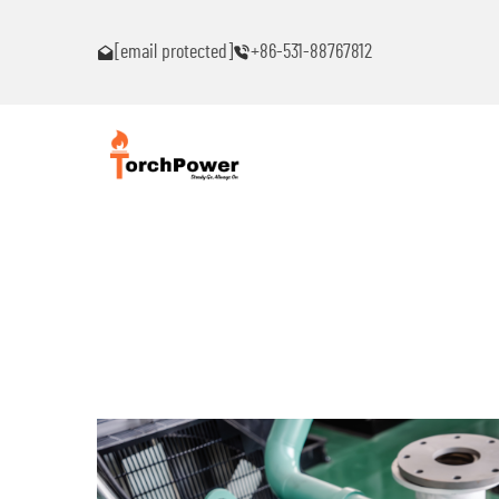
ົນ!
ຕິດຕໍ່ຂ້ອຍທົ່ວໄປຖ້າເຈັບພາບຫມຸດຫມົນ!
[email protected]
+86-531-88767812