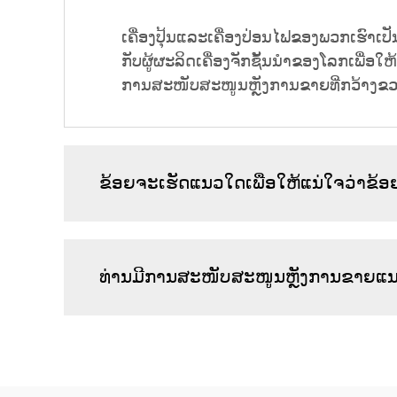
ເຄື່ອງປຸ້ນແລະເຄື່ອງປ່ອນໄຟຂອງພວກເຮົາເປັ
ກັບຜູ້ຜະລິດເຄື່ອງຈັກຊັ້ນນຳຂອງໂລກເພື່ອ
ການສະໜັບສະໜູນຫຼັງການຂາຍທີ່ກວ້າງຂວາງ
ຂ້ອຍຈະເຮັດແນວໃດເພື່ອໃຫ້ແນ່ໃຈວ່າຂ້ອຍກ
ທ່ານມີການສະໜັບສະໜູນຫຼັງການຂາຍແ