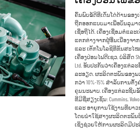
ເຄື່ອງປ່ອນໄຟຂ
ຄົ້ນພົບຂໍ້ດີທີ່ເດັ່ນໂດ່ດ້ານຂ
ຖືກອອກແບບມາເພື່ອບັນລຸມ
ເຊື່ອຖືໄດ້. ເຄື່ອງເຊື່ອມຕໍ່
ແຕກຕ່າງຈາກຜູ້ອື່ນເນື່ອງຈາກ
ແລະ ເຕັກໂນໂລຊີທີ່ທັນສະໄ
ເຄື່ອງປ່ອນໄຟດີເຊວ, ບໍລິສັດ Sha
Ltd. ຮັບປະກັນວ່າເຄື່ອງແຕ
ລະອຽດ. ຜະລິດຕະພັນຂອງພວກເຮ
ກວ່າ 10%-15% ສຳລັບການຕັ້ງຄ່າ
ຄຸນນະພາບ. ເຄື່ອງແຕ່ລະຊິ້ນຂັບ
ທີ່ມີຊື່ສຽງເຊັ່ນ: Cummins, Vol
ແລະ ອາຍຸການໃຊ້ງານທີ່ຍາວ
ໂດຍນຳໃຊ້ສາງຜະລິດຕະພັນທີ່ທ
ເຊິ່ງຊ່ວຍໃຫ້ການຜະລິດມີປະສ