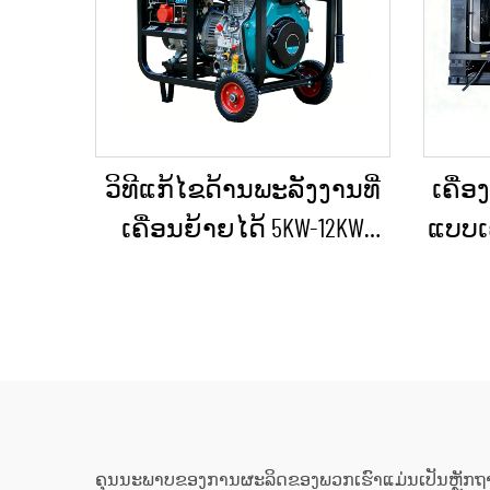
ວິທີແກ້ໄຂດ້ານພະລັງງານທີ່
ເຄື່ອ
ເຄື່ອນຍ້າຍໄດ້ 5KW-12KW
ແບບເຄ
ເຄື່ອງປ່ອນໄຟດີເຊວ ສຳລັບ
ຖຽນ
ບ້ານ / ຮ້ານຄ້າ / ການກໍ່ສ້າງ
ອາຄ
/ ການສະຫງາດໄຟສຳຮອງ
ເຄື່
ການ
ຄຸນນະພາບຂອງການຜະລິດຂອງພວກເຮົາແມ່ນເປັນຫຼັກຖານທີ