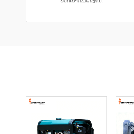
ພວກເຮົາເຂັ້ມແຂງຂຶ້ນ.