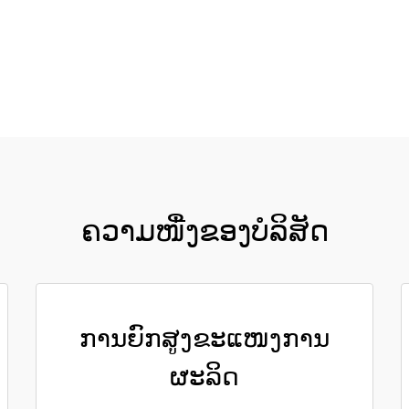
ຮັບເອົາລາຄາ
ຄວາມໜື່ງຂອງບໍລິສັດ
ການຍົກສູງຂະແໜງການ
ຜະລິດ