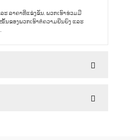
ລະ ລາຄາທີ່ແຂ່ງຂັນ. ພວກເຮົາຮ່ວມມື
່ງໝັ້ນຂອງພວກເຮົາຕໍ່ຄວາມຍືນຍົງ ແລະ
.