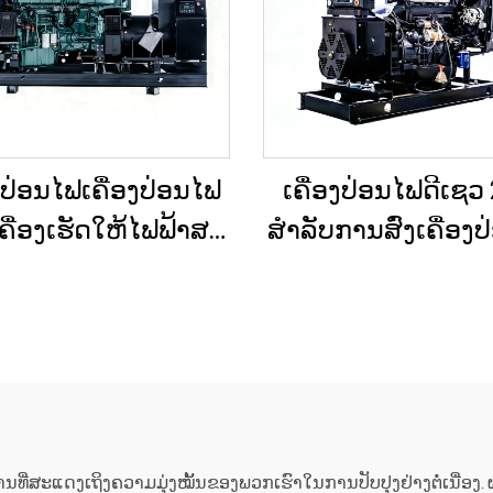
ງປ່ອນໄຟເຄື່ອງປ່ອນໄຟ
ເຄື່ອງປ່ອນໄຟດີເຊວ
ື່ອງເຮັດໃຫ້ໄຟຟ້າສະ
ສຳລັບການສົ່ງເຄື່ອງ
 ປະເພດໃຫຍ່ ສຳລັບ
ສຳຮອງໃນເວລາເກີ
ານເພື່ອການຄ້າ ແລະ
ສຸກເສິນ ສຳລັບບ້ານ
ອງປ່ອນໄຟດີເຊວສຳລັບ
ແຜນການຜະລິດຂ
ສະຫງາດໄຟສຳຮອງ
ນ້ອຍ
່ສະແດງເຖິງຄວາມມຸ່ງໝັ້ນຂອງພວກເຮົາໃນການປັບປຸງຢ່າງຕໍ່ເນື່ອງ. 