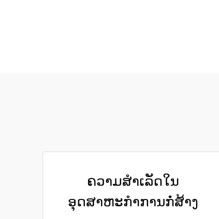
ຄວາມສຳເລັດໃນ
ອຸດສາຫະກຳການກໍ່ສ້າງ