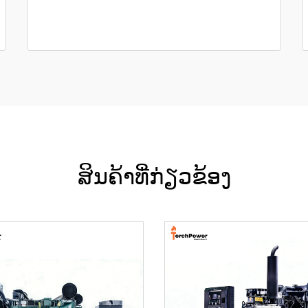
ສິນຄ້າທີ່ກ່ຽວຂ້ອງ