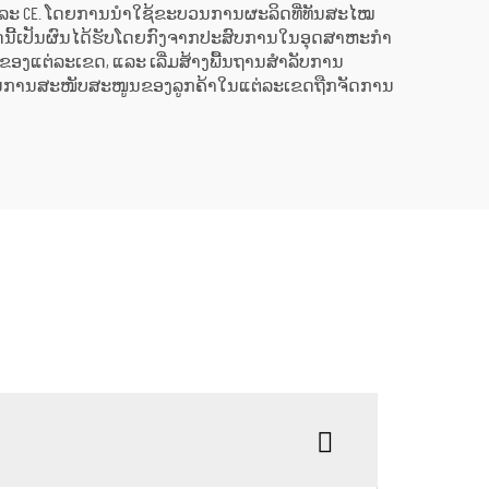
1 ແລະ CE. ໂດຍການນຳໃຊ້ຂະບວນການຜະລິດທີ່ທັນສະໄໝ
ໝົດນີ້ເປັນຜົນໄດ້ຮັບໂດຍກົງຈາກປະສົບການໃນອຸດສາຫະກຳ
ັນຂອງແຕ່ລະເຂດ, ແລະ ເລີ່ມສ້າງພື້ນຖານສຳລັບການ
ານການສະໜັບສະໜູນຂອງລູກຄ້າໃນແຕ່ລະເຂດຖືກຈັດການ