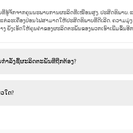
ນທີ່ຮູ້ຈັກຈາກຄຸນນະພາບການຜະລິດທີ່ເໝືອນສູງ, ປະສິດທິພາບ, ແ
ໃຫ້ແຕ່ລະເຄື່ອງປ່ອນໄຟສາມາດໃຫ້ປະສິດທິພາບທີ່ດີເລີດ. ຄວາມມຸ
 ຍັງເຮັດໃຫ້ຄຸນຄ່າຂອງຜະລິດຕະພັນຂອງພວກເຮົາເພີ່ມຂຶ້ນອີກ
ຳລັງຊື້ຜະລິດຕະພັນທີ່ຖືກຕ້ອງ?
ນວໃດ?