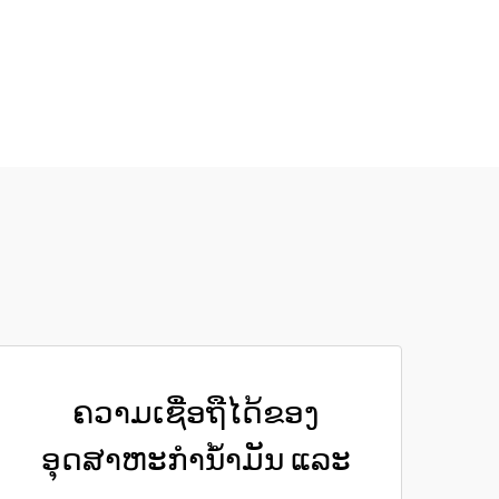
ຄວາມເຊື່ອຖືໄດ້ຂອງ
ອຸດສາຫະກຳນ້ຳມັນ ແລະ