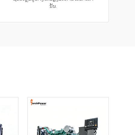
ນັ້ນ.