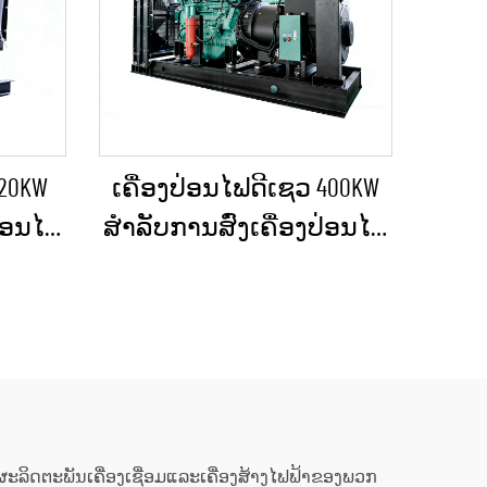
 20KW
ເຄື່ອງປ່ອນໄຟດີເຊວ 400KW
ປ່ອນໄຟ
ສຳລັບການສົ່ງເຄື່ອງປ່ອນໄຟ
ດເຫດ
ສຳຮອງໃນເວລາເກີດເຫດ
 ຫຼື
ສຸກເສິນ ສຳລັບທຸລະກິດ
ະໜາດ
ແລະ ການຈັດຫາພະລັງງານ
ຢ່າງຕໍ່ເນື່ອງ
ຜະລິດຕະພັນເຄື່ອງເຊື່ອມແລະເຄື່ອງສ້າງໄຟຟ້າຂອງພວກ