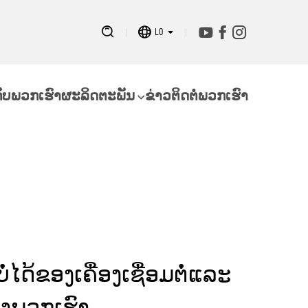
LO
ກັບພວກເຮົາ
ຜະລິດຕະພັນ
ຂ່າວ
ຕິດຕໍ່ພວກເຮົາ
ີຍບໍ່ໄດ້ຂອງເຄື່ອງເຊື່ອມຕໍ່ແລະ