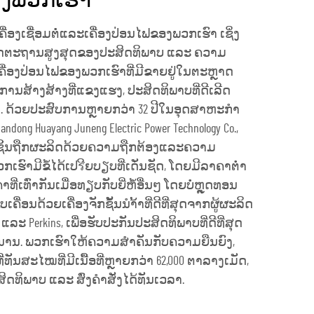
ອງພວກເຮົາ
ອງເຄື່ອງເຊື່ອມຕໍ່ແລະເຄື່ອງປ່ອນໄຟຂອງພວກເຮົາ ເຊິ່ງ
າດຕະຖານສູງສຸດຂອງປະສິດທິພາບ ແລະ ຄວາມ
ແລະເຄື່ອງປ່ອນໄຟຂອງພວກເຮົາທີ່ມີຂາຍຢູ່ໃນຕະຫຼາດ
ການສ້າງສ້າງທີ່ແຂງແຮງ, ປະສິດທິພາບທີ່ດີເລີດ
ໝ. ດ້ວຍປະສົບການຫຼາຍກວ່າ 32 ປີໃນອຸດສາຫະກຳ
ndong Huayang Juneng Electric Power Technology Co.,
່ລະຊິ້ນຖືກຜະລິດດ້ວຍຄວາມຖືກຕ້ອງແລະຄວາມ
ົາມີຂໍ້ໄດ້ເປรີຍບຽບທີ່ເດັ່ນຊັດ, ໂດຍມີລາຄາຕ່ຳ
ທີ່ເທົ່າກັນເມື່ອທຽບກັບຍີ່ຫໍ້ອື່ນໆ ໂດຍບໍ່ຫຼຸດທອນ
ເຄື່ອນດ້ວຍເຄື່ອງຈັກຊັ້ນນຳ້້າທີ່ດີທີ່ສຸດຈາກຜູ້ຜະລິດ
vo ແລະ Perkins, ເພື່ອຮັບປະກັນປະສິດທິພາບທີ່ດີທີ່ສຸດ
ນານ. ພວກເຮົາໃຫ້ຄວາມສຳຄັນກັບຄວາມຍືນຍົງ,
ັນສະໄໝທີ່ມີເນື້ອທີ່ຫຼາຍກວ່າ 62,000 ຕາລາງເມັດ,
ິດທິພາບ ແລະ ສົ່ງຄຳສັ່ງໄດ້ທັນເວລາ.