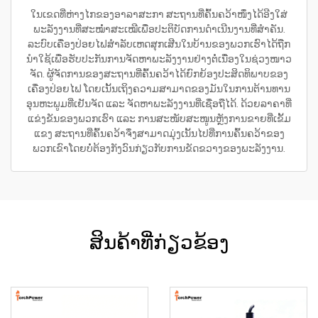
ໃນເຂດທີ່ຫ່າງໄກຂອງອາລາສະກາ ສະຖານທີ່ຄົ້ນຄວ້າໜຶ່ງໄດ້ອີງໃສ່
ພະລັງງານທີ່ສະໝໍ່າສະເໝີເພື່ອປະຕິບັດການດຳເນີນງານທີ່ສຳຄັນ.
ລະບົບເຄື່ອງປ່ອຍໄຟສຳລັບເຫດສຸກເສີນໃນບ້ານຂອງພວກເຮົາໄດ້ຖືກ
ນຳໃຊ້ເພື່ອຮັບປະກັນການຈັດຫາພະລັງງານຢ່າງຕໍ່ເນື່ອງໃນຊ່ວງໜາວ
ຈັດ. ຜູ້ຈັດການຂອງສະຖານທີ່ຄົ້ນຄວ້າໄດ້ຍົກຍ້ອງປະສິດທິພາບຂອງ
ເຄື່ອງປ່ອຍໄຟ ໂດຍເນັ້ນເຖິງຄວາມສາມາດຂອງມັນໃນການຕ້ານທານ
ອຸນຫະພູມທີ່ເຢັນຈັດ ແລະ ຈັດຫາພະລັງງານທີ່ເຊື່ອຖືໄດ້. ດ້ວຍລາຄາທີ່
ແຂ່ງຂັນຂອງພວກເຮົາ ແລະ ການສະໜັບສະໜູນຫຼັງການຂາຍທີ່ເຂັ້ມ
ແຂງ ສະຖານທີ່ຄົ້ນຄວ້າຈຶ່ງສາມາດມຸ່ງເນັ້ນໄປທີ່ການຄົ້ນຄວ້າຂອງ
ພວກເຂົາໂດຍບໍ່ຕ້ອງກັງວົນກ່ຽວກັບການຂັດຂວາງຂອງພະລັງງານ.
ສິນຄ້າທີ່ກ່ຽວຂ້ອງ