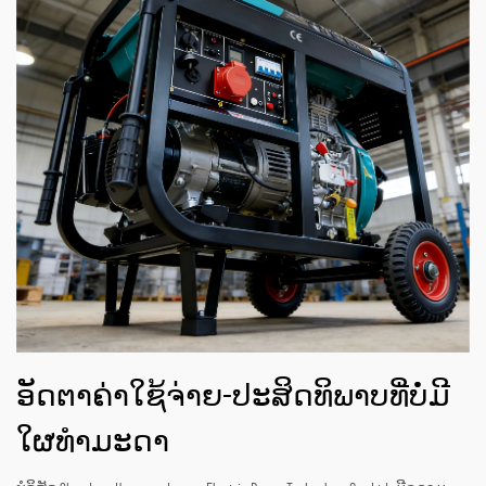
ອັດຕາຄ່າໃຊ້ຈ່າຍ-ປະສິດທິພາບທີ່ບໍ່ມີ
ໃຜທຳມະດາ