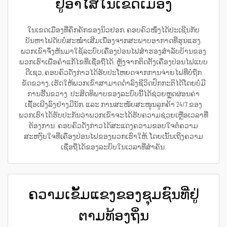
ຢູ່ອາໄສໃນເຂດເມືອງ
ໃນເຂດເມືອງທີ່ຄຶກຄັກຂອງນິວຢອກ, ຄອບຄົວໜຶ່ງໄດ້ປະເຊີນກັບ
ບັນຫາໄຟດັບບໍ່ສະໝໍ່ຳເສີມເນື່ອງຈາກສະພາບອາກາດທີ່ຮຸນແຮງ.
ພວກເຂົາຈຶ່ງຫັນມາໃຊ້ລະບົບເຄື່ອງປ່ອນໄຟສຳຮອງສຳລັບບ້ານຂອງ
ພວກເຮົາເພື່ອຄຳແກ້ໄຂທີ່ເຊື່ອຖືໄດ້. ຫຼັງຈາກຕິດຕັ້ງເຄື່ອງປ່ອນໄຟແບບ
ດີເຊວ, ຄອບຄົວດັ່ງກ່າວໄດ້ຮັບປະໂຫຍດຈາກການຈ່າຍໄຟທີ່ບໍ່ຖືກ
ຂັດຂວາງ, ເຮັດໃຫ້ພວກເຂົາສາມາດດຳລົງຊີວິດປົກກະຕິໄດ້ໂດຍບໍ່ມີ
ການຮີ້ນຂວາງ. ປະສິດທິພາບຂອງລະບົບນີ້ໄດ້ຊ່ວຍຫຼຸດຜ່ອນຄ່າ
ເຊື້ອເພີງລົງຢ່າງມີນັກ, ແລະ ການສະໜັບສະໜູນລູກຄ້າ 24/7 ຂອງ
ພວກເຮົາໄດ້ຮັບປະກັນວ່າພວກເຂົາຈະໄດ້ຮັບຄວາມຊ່ວຍເຫຼືອເວລາທີ່
ຕ້ອງການ. ຄອບຄົວດັ່ງກ່າວໄດ້ສະແດງຄວາມຂອບໃຈຕໍ່ຄວາມ
ສະຫງົບໃຈທີ່ເຄື່ອງປ່ອນໄຟຂອງພວກເຮົາໃຫ້, ໂດຍເນັ້ນເຖິງຄວາມ
ເຊື່ອຖືໄດ້ຂອງລະບົບໃນເວລາທີ່ສຳຄັນ.
ຄວາມເຂັ້ມແຂງຂອງຊຸມຊົນທີ່ຢູ່
ຕາມທ້ອງຖິ່ນ