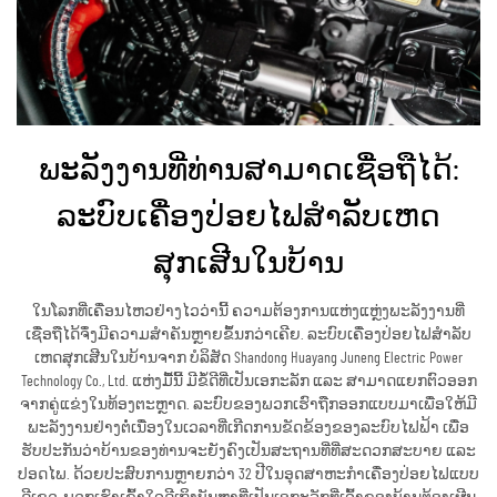
ພະລັງງານທີ່ທ່ານສາມາດເຊື່ອຖືໄດ້:
ລະບົບເຄື່ອງປ່ອຍໄຟສຳລັບເຫດ
ສຸກເສີນໃນບ້ານ
ໃນໂລກທີ່ເຄື່ອນໄຫວຢ່າງໄວວ່ານີ້ ຄວາມຕ້ອງການແຫ່ງແຫຼ່ງພະລັງງານທີ່
ເຊື່ອຖືໄດ້ຈຶ່ງມີຄວາມສຳຄັນຫຼາຍຂຶ້ນກວ່າເຄີຍ. ລະບົບເຄື່ອງປ່ອຍໄຟສຳລັບ
ເຫດສຸກເສີນໃນບ້ານຈາກ ບໍລິສັດ Shandong Huayang Juneng Electric Power
Technology Co., Ltd. ແຫ່ງມື້ນີ້ ມີຂໍ້ດີທີ່ເປັນເອກະລັກ ແລະ ສາມາດແຍກຕົວອອກ
ຈາກຄູ່ແຂ່ງໃນທ້ອງຕະຫຼາດ. ລະບົບຂອງພວກເຮົາຖືກອອກແບບມາເພື່ອໃຫ້ມີ
ພະລັງງານຢ່າງຕໍ່ເນື່ອງໃນເວລາທີ່ເກີດການຂັດຂ້ອງຂອງລະບົບໄຟຟ້າ ເພື່ອ
ຮັບປະກັນວ່າບ້ານຂອງທ່ານຈະຍັງຄົງເປັນສະຖານທີ່ທີ່ສະດວກສະບາຍ ແລະ
ປອດໄພ. ດ້ວຍປະສົບການຫຼາຍກວ່າ 32 ປີໃນອຸດສາຫະກຳເຄື່ອງປ່ອຍໄຟແບບ