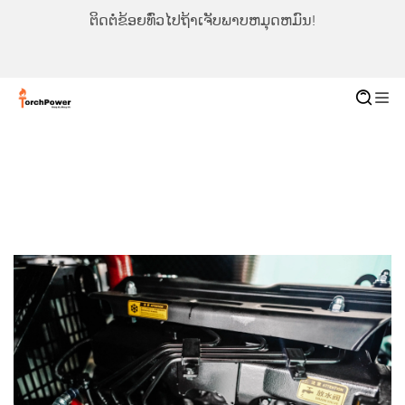
ຕິດຕໍ່ຂ້ອຍທົ່ວໄປຖ້າເຈັບພາບຫມຸດຫມົນ!