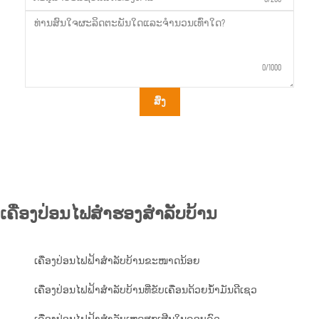
0/1000
ສົ່ງ
ເຄື່ອງປ່ອນໄຟສຳຮອງສຳລັບບ້ານ
ເຄື່ອງປ່ອນໄຟຟ້າສຳລັບບ້ານຂະໜາດນ້ອຍ
ເຄື່ອງປ່ອນໄຟຟ້າສຳລັບບ້ານທີ່ຂັບເຄື່ອນດ້ວຍນ້ຳມັນດີເຊວ