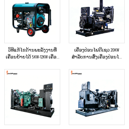
ວິທີແກ້ໄຂດ້ານພະລັງງານທີ່
ເຄື່ອງປ່ອນໄຟດີເຊວ 20KW
ເຄື່ອນຍ້າຍໄດ້ 5KW-12KW ເຄື່ອງ
ສຳລັບການສົ່ງເຄື່ອງປ່ອນໄຟ
ປ່ອນໄຟດີເຊວ ສຳລັບບ້ານ /
ສຳຮອງໃນເວລາເກີດເຫດສຸກ
ຮ້ານຄ້າ / ການກໍ່ສ້າງ / ການ
ເສິນ ສຳລັບບ້ານ ຫຼື ແຜນການ
ສະຫງາດໄຟສຳຮອງ
ຜະລິດຂະໜາດນ້ອຍ