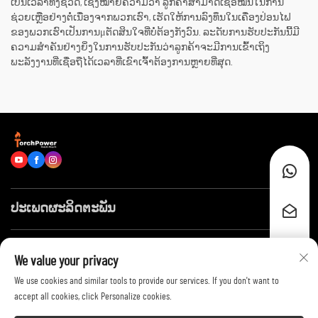
ເປັນເວລາທັງຊີວິດ, ເຊິ່ງໝາຍຄວາມວ່າ ລູກຄ້າສາມາດເຊື່ອໝັ້ນໃນການ
ຊ່ວຍເຫຼືອຢ່າງຕໍ່ເນື່ອງຈາກພວກເຮົາ, ເຮັດໃຫ້ການລົງທຶນໃນເຄື່ອງປ່ອນໄຟ
ຂອງພວກເຮົາເປັນການμຕັດສິນໃຈທີ່ບໍ່ຕ້ອງກັງວົນ. ລະດັບການຮັບປະກັນນີ້ມີ
ຄວາມສຳຄັນຢ່າງຍິ່ງໃນການຮັບປະກັນວ່າລູກຄ້າຈະມີການເຂົ້າເຖິງ
ພະລັງງານທີ່ເຊື່ອຖືໄດ້ເວລາທີ່ເຂົາເຈົ້າຕ້ອງການຫຼາຍທີ່ສຸດ.
ປະເພດຜະລິດຕະພັນ
ລິ້ງໄວໆ
We value your privacy
We use cookies and similar tools to provide our services. If you don't want to
ຕິດຕໍ່ພວກເຮົາ
accept all cookies, click Personalize cookies.