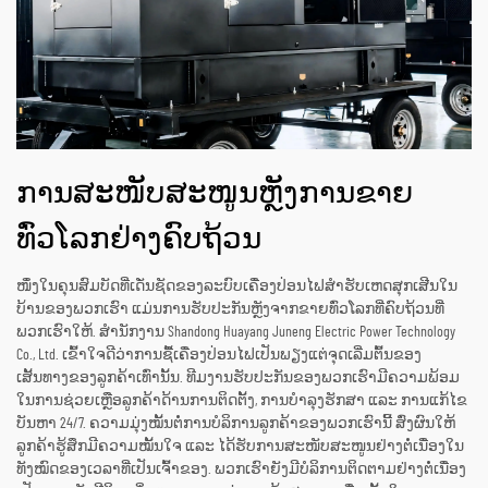
ການສະໜັບສະໜູນຫຼັງການຂາຍ
ທົ່ວໂລກຢ່າງຄົບຖ້ວນ
ໜຶ່ງໃນຄຸນສົມບັດທີ່ເດັ່ນຊັດຂອງລະບົບເຄື່ອງປ່ອນໄຟສຳຮັບເຫດສຸກເສີນໃນ
ບ້ານຂອງພວກເຮົາ ແມ່ນການຮັບປະກັນຫຼັງຈາກຂາຍທົ່ວໂລກທີ່ຄົບຖ້ວນທີ່
ພວກເຮົາໃຫ້. ສຳນັກງານ Shandong Huayang Juneng Electric Power Technology
Co., Ltd. ເຂົ້າໃຈດີວ່າການຊື້ເຄື່ອງປ່ອນໄຟເປັນພຽງແຕ່ຈຸດເລີ່ມຕົ້ນຂອງ
ເສັ້ນທາງຂອງລູກຄ້າເທົ່ານັ້ນ. ທີມງານຮັບປະກັນຂອງພວກເຮົາມີຄວາມພ້ອມ
ໃນການຊ່ວຍເຫຼືອລູກຄ້າດ້ານການຕິດຕັ້ງ, ການບໍາລຸງຮັກສາ ແລະ ການແກ້ໄຂ
ບັນຫາ 24/7. ຄວາມມຸ່ງໝັ້ນຕໍ່ການບໍລິການລູກຄ້າຂອງພວກເຮົານີ້ ສົ່ງຜົນໃຫ້
ລູກຄ້າຮູ້ສຶກມີຄວາມໝັ້ນໃຈ ແລະ ໄດ້ຮັບການສະໜັບສະໜູນຢ່າງຕໍ່ເນື່ອງໃນ
ທັງໝົດຂອງເວລາທີ່ເປັນເຈົ້າຂອງ. ພວກເຮົາຍັງມີບໍລິການຕິດຕາມຢ່າງຕໍ່ເນື່ອງ