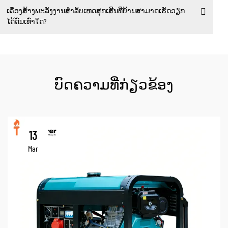
ເຄື່ອງສ້າງພະລັງງານສຳລັບເຫດສຸກເສີນທີ່ບ້ານສາມາດເຮັດວຽກ
ໄດ້ດົນເທົ່າໃດ?
ບົດຄວາມທີ່ກ່ຽວຂ້ອງ
13
Mar