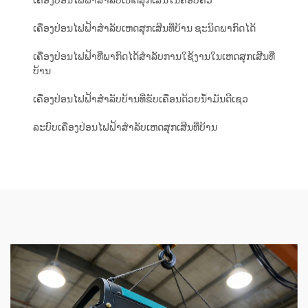
ເຄື່ອງປ່ອນໄຟຟ້າສຳລັບເຫດສຸກເສີນໃນຄອບຄົວ
ເຄື່ອງປ່ອນໄຟຟ້າສຳລັບເຫດສຸກເສີນທີ່ບ້ານ ຊະນິດພາກົດໄດ້
ເຄື່ອງປ່ອນໄຟຟ້າທີ່ພາກົດໄດ້ສຳລັບການໃຊ້ງານໃນເຫດສຸກເສີນທີ່
ບ້ານ
ເຄື່ອງປ່ອນໄຟຟ້າສຳລັບບ້ານທີ່ຂັບເຄື່ອນດ້ວຍນ້ຳມັນດີເຊວ
ລະບົບເຄື່ອງປ່ອນໄຟຟ້າສຳລັບເຫດສຸກເສີນທີ່ບ້ານ