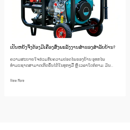
ເປັນຫຍັງຈຶ່ງຕ້ອງມີເຄື່ອງສົ່ງພະລັງງານສຳຮອງສຳລັບບ້ານ?
ຄວາມສະບາຍໃຈຮ່ວມກັບຄວາມປອດໄພຂອງບ້ານ ອຸທກໄພ
ທຳມະຊາດສາມາດເກີດຂຶ້ນໄດ້ໃນທຸກໆມື້ ຫຼື ເວລາໃດກໍຕາມ. ມັນ
ອາດຈະປະກອບດ້ວຍພາວະທີ່ມີພາຍຸຮ້າຍແຮງ, ພາຍຸໄຮ້ຄານ, ຫຼື ແມ້ນ
ແຕ່ບັນຫາຂອງເຄືອຂ່າຍໄຟຟ້າທີ່ບໍ່ດີ. ໃນເວລາເຫຼົ່ານີ້, ການມີເຄື່ອງສົ່ງ
View More
ພະລັງງານສຳຮອງສາມາດເຮັດໃຫ້ເກີດຄວາມແຕກຕ່າງ...