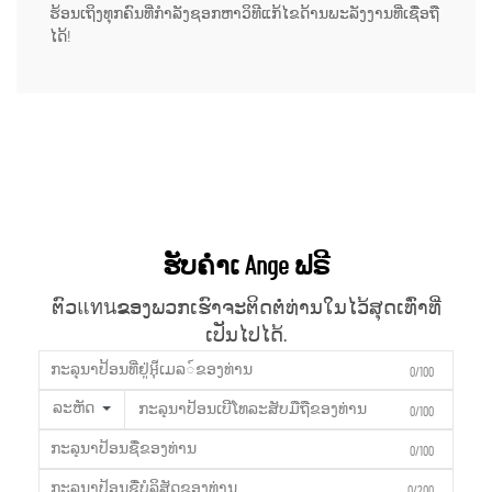
ຮ້ອນເຖິງທຸກຄົນທີ່ກຳລັງຊອກຫາວິທີແກ້ໄຂດ້ານພະລັງງານທີ່ເຊື່ອຖື
ໄດ້!
ຮັບຄຳເ Ange ຟຣີ
ຕົວแทนຂອງພວກເຮົາຈະຕິດຕໍ່ທ່ານໃນໄວ້ສຸດເທົ່າທີ່
ເປັນໄປໄດ້.
0/100
ລະຫັດ
0/100
0/100
0/200