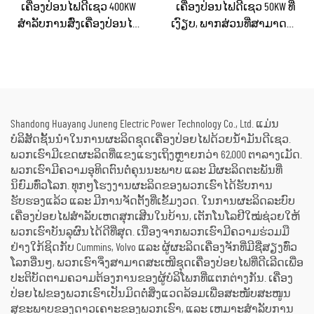
ເຄື່ອງປ່ອນໄຟດີເຊວ 400KW
ເຄື່ອງປ່ອນໄຟດີເຊວ 50KW ທີ່
ສຳລັບການສົ່ງເຄື່ອງປ່ອນໄຟ
ເງົຽບ, ພາກສ່ວນທີ່ສາມາດນຳ
ສຳຮອງໃນເວລາເກີດເຫດສຸກ
ໄປໃຊ້ໄດ້, ກັນຝົນ ສຳລັບການ
ເສິນ ສຳລັບທຸລະກິດ ແລະ ການ
ກໍ່ສ້າງພາຍນອກ ແລະ ການ
ຈັດຫາພະລັງງານຢ່າງຕໍ່ເນື່ອງ
ຈັດຕັ້ງສຳລັບເຫດສຸກເສີນ
Shandong Huayang Juneng Electric Power Technology Co., Ltd. ແມ່ນ
ບໍລິສັດຊັ້ນນຳໃນການຜະລິດຊຸດເຄື່ອງປ່ອຍໄຟດ້ວຍນ້ຳມັນດີເຊວ.
ພວກເຮົາມີເຂດຜະລິດທີ່ແຂງແຮງເຖິງຫຼາຍກວ່າ 62,000 ຕາລາງເມັດ.
ພວກເຮົາມີຄວາມອຸທິດຕົນຕໍ່ຄຸນນະພາບ ແລະ ມີຜະລິດຕະພັນທີ່
ນິຍົມທົ່ວໂລກ. ທຸກໆໂຮງງານຜະລິດຂອງພວກເຮົາໄດ້ຮັບການ
ຮັບຮອງແລ້ວ ແລະ ມີການຈັດຕັ້ງທີ່ເຂັ້ມງວດ. ໃນການຜະລິດລະບົບ
ເຄື່ອງປ່ອຍໄຟສຳລັບເຫດສຸກເສີນໃນບ້ານ, ເຕັກໂນໂລຢີໃໝ່ຊ່ວຍໃຫ້
ພວກເຮົາບັນລຸຜົນໄດ້ດີທີ່ສຸດ. ເນື່ອງຈາກພວກເຮົາມີຄວາມຮ່ວມມື
ຢ່າງໃກ້ຊິດກັບ Cummins, Volvo ແລະ ຜູ້ຜະລິດເຄື່ອງຈັກທີ່ມີຊື່ສຽງທົ່ວ
ໂລກອື່ນໆ, ພວກເຮົາຈຶ່ງສາມາດສະເໜີຊຸດເຄື່ອງປ່ອຍໄຟທີ່ດີເລີດເພື່ອ
ປະຕິບັດຕາມຄວາມຕ້ອງການຂອງຜູ້ບໍລິໂພກທີ່ແຕກຕ່າງກັນ. ເຄື່ອງ
ປ່ອຍໄຟຂອງພວກເຮົາເປັນມິດຕໍ່ສິ່ງແວດລ້ອມເພື່ອສະໜັບສະໜູນ
ສຸຂະພາບຂອງດາວເຄາະຂອງພວກເຮົາ, ແລະ ເຫມາະສຳລັບການ