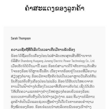
ຄຳສະແດງຂອງລູກຄ້າ
Sarah Thompson
ຄວາມເຊື່ອຖືທີ່ດີເລີດໃນເວລາເກີດມີການຂັດຂ້ອງ
ຂ້ອຍໄດ້ຊື້ລະບົບເຄື່ອງປ່ອນໄຟສຳລັບເຫດສຸກເສີນທີ່ບ້ານຈາກ
ບໍລິສັດ Shandong Huayang Juneng Electric Power Technology Co., Ltd.
ເມື່ອເຮັດໄດ້ບໍ່ດົນມານີ້, ແລະ ຂ້ອຍບໍ່ສາມາດດີໃຈກັບການμຕັດສິນ
ໃຈຂອງຂ້ອຍໄດ້ຫຼາຍຂື້ນອີກ. ເນື່ອງຈາກຂ້ອຍຢູ່ໃນເຂດທີ່ມີຄວາມ
ສ່ຽງສູງຕໍ່ພາຍຸ, ຂ້ອຍມັກຈະຖືກຕັດໄຟເປັນເວລາຫຼາຍວັນຕິດຕໍ່ກັນ.
ນັບຕັ້ງແຕ່ຕິດຕັ້ງເຄື່ອງປ່ອນໄຟແລ້ວ, ຂ້ອຍໄດ້ຮັບປະໂຫຍດຈາກ
ການມີໄຟຟ້າຢ່າງຕໍ່ເນື່ອງໃນເວລາທີ່ເກີດການຕັດໄຟ, ເຊິ່ງໄດ້ເຮັດ
ໃຫ້ເກີດຄວາມແຕກຕ່າງຢ່າງໃຫຍ່ຫຼວງຕໍ່ຄອບຄົວຂອງຂ້ອຍ.
ຂະບວນການຕິດຕັ້ງເປັນໄປຢ່າງລຽບງ່າຍ, ແລະ ທີມງານບໍລິການ
ລູກຄ້າກໍເປັນມິດແລະຊ່ວຍເຫຼືອຢ່າງດີເດີ່ດໃນການຕອບຄຳຖາມ
ທັງໝົດຂອງຂ້ອຍ. ຂ້ອຍຂໍແນະນຳຜະລິດຕະພັນຂອງເຂົາຢ່າງ