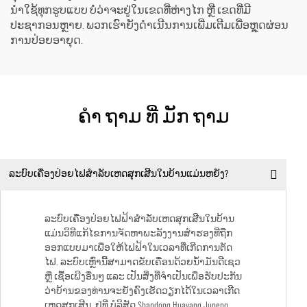
ນຳໃຊ້ທຸກຮູບແບບ ບໍ່ວ່າຈະຢູ່ໃນເຂດທີ່ຫ່າງໄກ ຫຼື ເຂດທີ່ມີ
ປະຊາກອນຫຼາຍ. ພວກເຮົາຍັງດຳເນີນການເພີ່ມເຕີມເພື່ອຫຼຸດຜ່ອນ
ການປ່ອຍອາຍຸດ.
ຄໍາ ຖາມ ທີ່ ມັກ ຖາມ
ລະບົບເຄື່ອງປ່ອຍໄຟສຳລັບເຫດສຸກເສີນໃນບ້ານແມ່ນຫຍັງ?
ລະບົບເຄື່ອງປ່ອຍໄຟຟ້າສຳລັບເຫດສຸກເສີນໃນບ້ານ
ແມ່ນວິທີແກ້ໄຂການຈັດຫາພະລັງງານສຳຮອງທີ່ຖືກ
ອອກແບບມາເພື່ອໃຫ້ໄຟຟ້າໃນເວລາທີ່ເກີດການຕັດ
ໄຟ. ລະບົບເຫຼົ່ານີ້ສາມາດຂັບເຄື່ອນດ້ວຍນ້ຳມັນດີເຊວ
ຫຼື ເຊື້ອເພີງອື່ນໆ ແລະ ເປັນສິ່ງທີ່ຈຳເປັນເພື່ອຮັບປະກັນ
ວ່າບ້ານຂອງທ່ານຈະຍັງຄົງເຮັດວຽກໄດ້ໃນເວລາເກີດ
ເຫດສຸກເສີນ. ຢູ່ທີ່ ບໍລິສັດ Shandong Huayang Juneng