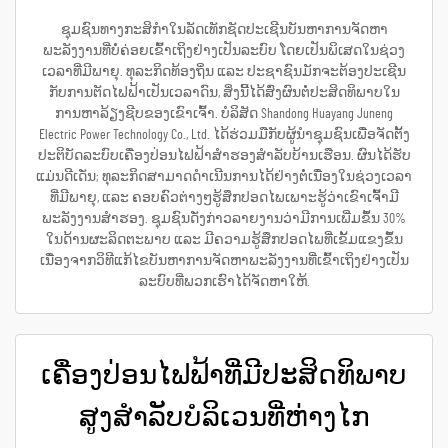
ຊຸມຊົນທາງກະສິກຳໃນລັດເທັກຊັດປະເຊີນບັນຫາການຈັດຫາ
ພະລັງງານທີ່ບໍ່ຄ່ອຍເຂົ້າເຖິງຢ່າງເປັນລະບົບ ໂດຍເປັນພິເສດໃນຊ່ວງ
ເວລາທີ່ມີພາຍຸ. ທຸລະກິດທ້ອງຖິ່ນ ແລະ ປະຊາຊົນມັກຈະຕ້ອງປະເຊີນ
ກັບການຕັດໄຟຟ້າເປັນເວລາດົນ, ສິ່ງນີ້ໄດ້ສົ່ງຜົນຕໍ່ປະສິດທິພາບໃນ
ການຫາລ້ຽງຊີບຂອງເຂົາເຈົ້າ. ບໍລິສັດ Shandong Huayang Juneng
Electric Power Technology Co., Ltd. ໄດ້ຮ່ວມມືກັບຜູ້ນຳຊຸມຊົນເພື່ອຈັດຕັ້ງ
ປະຕິບັດລະບົບເຄື່ອງປ່ອນໄຟຟ້າສຳຮອງສຳລັບບ້ານເຮືອນ. ຜົນໄດ້ຮັບ
ແມ່ນດີເດັ່ນ; ທຸລະກິດສາມາດດຳເນີນການໄດ້ຢ່າງຕໍ່ເນື່ອງໃນຊ່ວງເວລາ
ທີ່ມີພາຍຸ, ແລະ ຄອບຄົວຕ່າງໆຮູ້ສຶກປອດໄພເພາະຮູ້ວ່າເຂົາເຈົ້າມີ
ພະລັງງານສຳຮອງ. ຊຸມຊົນດັ່ງກ່າວລາຍງານວ່າມີການເພີ່ມຂຶ້ນ 30%
ໃນດ້ານຜະລິດຕະພາບ ແລະ ມີຄວາມຮູ້ສຶກປອດໄພທີ່ເຂັ້ມແຂງຂຶ້ນ
ເນື່ອງຈາກວິທີແກ້ໄຂບັນຫາການຈັດຫາພະລັງງານທີ່ເຂົ້າເຖິງຢ່າງເປັນ
ລະບົບທີ່ພວກເຮົາໄດ້ຈັດຫາໃຫ້.
ເຄື່ອງປ່ອນໄຟຟ້າທີ່ມີປະສິດທິພາບ
ສູງສຳລັບບໍລິເວນທີ່ຫ່າງໄກ