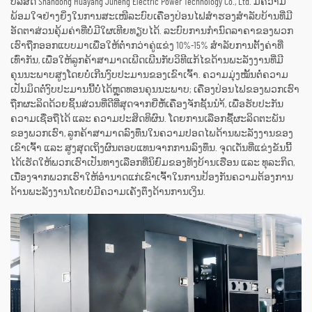
ບໍລິສັດ Shandong Huayang Juneng Electric Power Technology Co., Ltd. ມີຄວາມ
ພ້ອມໃຈຢ່າງຍິ່ງໃນການສະເໜີລະບົບເຄື່ອງປ່ອນໄຟສຳຮອງສຳລັບບ້ານທີ່ມີ
ອັດຕາສ່ວນຄຸ້ມຄ່າທີ່ບໍ່ມີໃຜເທີຍທຽບໄດ້. ລະບົບການກຳນົດລາຄາຂອງພວກ
ເຮົາຖືກອອກແບບມາເພື່ອໃຫ້ຕ່ຳກວ່າຄູ່ແຂ່ງ 10%-15% ສຳລັບການຕັ້ງຄ່າທີ່
ເທົ່າກັນ, ເພື່ອໃຫ້ລູກຄ້າສາມາດເພີດເພີນກັບວິທີແກ້ໄຂດ້ານພະລັງງານທີ່ມີ
ຄຸນນະພາບສູງໂດຍບໍ່ເກີນງົບປະມານຂອງເຂົາເຈົ້າ. ຄວາມມຸ່ງໝັ້ນຕໍ່ຄວາມ
ເປັນມິດຕໍ່ງົບປະມານນີ້ບໍ່ໄດ້ຫຼຸດທອນຄຸນນະພາບ; ເຄື່ອງປ່ອນໄຟຂອງພວກເຮົາ
ຖືກຜະລິດດ້ວຍຊິ້ນສ່ວນທີ່ດີທີ່ສຸດຈາກຍີ່ຫໍ້ເຄື່ອງຈັກຊັ້ນນຳ້, ເພື່ອຮັບປະກັນ
ຄວາມເຊື່ອຖືໄດ້ ແລະ ຄວາມປະສິດທິຜົນ. ໂດຍການເລືອກຊື້ຜະລິດຕະພັນ
ຂອງພວກເຮົາ, ລູກຄ້າສາມາດລົງທຶນໃນຄວາມປອດໄພດ້ານພະລັງງານຂອງ
ເຂົາເຈົ້າ ແລະ ສູງສຸດເຖິງຜົນຕອບແທນຈາກການລົງທຶນ. ຈຸດເດັ່ນທີ່ແຂ່ງຂັນນີ້
ໄດ້ເຮັດໃຫ້ພວກເຮົາເປັນທາງເລືອກທີ່ນິຍົມຂອງທັງບ້ານເຮືອນ ແລະ ທຸລະກິດ,
ເນື່ອງຈາກພວກເຮົາໃຫ້ອຳນາດແກ່ເຂົາເຈົ້າໃນການປ້ອງກັນຄວາມຕ້ອງການ
ດ້ານພະລັງງານໂດຍບໍ່ມີຄວາມເຄັ່ງຕຶງດ້ານການເງິນ.