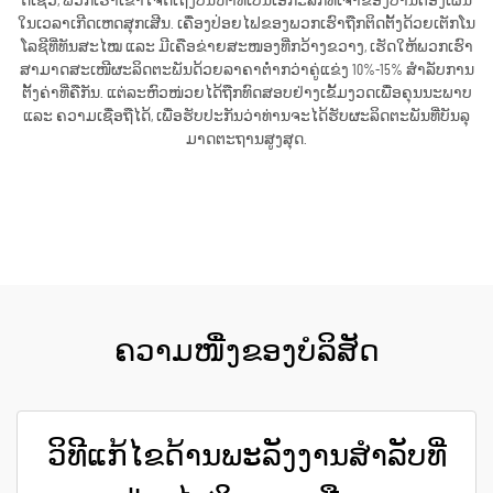
ດີເຊວ, ພວກເຮົາເຂົ້າໃຈດີເຖິງບັນຫາທີ່ເປັນເອກະລັກທີ່ເຈົ້າຂອງບ້ານຕ້ອງເຜີນ
ໃນເວລາເກີດເຫດສຸກເສີນ. ເຄື່ອງປ່ອຍໄຟຂອງພວກເຮົາຖືກຕິດຕັ້ງດ້ວຍເຕັກໂນ
ໂລຊີທີ່ທັນສະໄໝ ແລະ ມີເຄືອຂ່າຍສະໜອງທີ່ກວ້າງຂວາງ, ເຮັດໃຫ້ພວກເຮົາ
ສາມາດສະເໜີຜະລິດຕະພັນດ້ວຍລາຄາຕ່ຳກວ່າຄູ່ແຂ່ງ 10%-15% ສຳລັບການ
ຕັ້ງຄ່າທີ່ຄືກັນ. ແຕ່ລະຫົວໜ່ວຍໄດ້ຖືກທົດສອບຢ່າງເຂັ້ມງວດເພື່ອຄຸນນະພາບ
ແລະ ຄວາມເຊື່ອຖືໄດ້, ເພື່ອຮັບປະກັນວ່າທ່ານຈະໄດ້ຮັບຜະລິດຕະພັນທີ່ບັນລຸ
ມາດຕະຖານສູງສຸດ.
ຮັບເອົາລາຄາ
ຄວາມໜື່ງຂອງບໍລິສັດ
ວິທີແກ້ໄຂດ້ານພະລັງງານສຳລັບທີ່