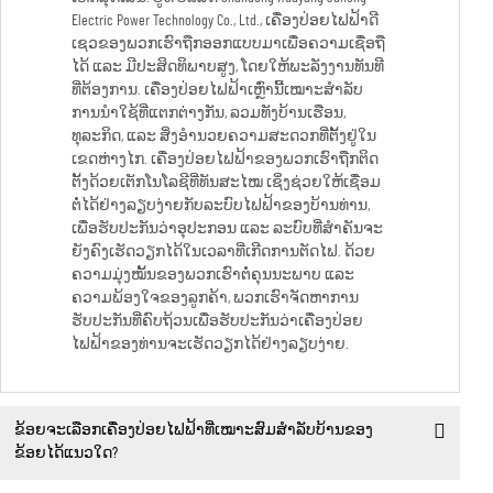
Electric Power Technology Co., Ltd., ເຄື່ອງປ່ອຍໄຟຟ້າດີ
ເຊວຂອງພວກເຮົາຖືກອອກແບບມາເພື່ອຄວາມເຊື່ອຖື
ໄດ້ ແລະ ມີປະສິດທິພາບສູງ, ໂດຍໃຫ້ພະລັງງານທັນທີ
ທີ່ຕ້ອງການ. ເຄື່ອງປ່ອຍໄຟຟ້າເຫຼົ່ານີ້ເໝາະສຳລັບ
ການນຳໃຊ້ທີ່ແຕກຕ່າງກັນ, ລວມທັງບ້ານເຮືອນ,
ທຸລະກິດ, ແລະ ສິ່ງອຳນວຍຄວາມສະດວກທີ່ຕັ້ງຢູ່ໃນ
ເຂດຫ່າງໄກ. ເຄື່ອງປ່ອຍໄຟຟ້າຂອງພວກເຮົາຖືກຕິດ
ຕັ້ງດ້ວຍເຕັກໂນໂລຊີທີ່ທັນສະໄໝ ເຊິ່ງຊ່ວຍໃຫ້ເຊື່ອມ
ຕໍ່ໄດ້ຢ່າງລຽບງ່າຍກັບລະບົບໄຟຟ້າຂອງບ້ານທ່ານ,
ເພື່ອຮັບປະກັນວ່າອຸປະກອນ ແລະ ລະບົບທີ່ສຳຄັນຈະ
ຍັງຄົງເຮັດວຽກໄດ້ໃນເວລາທີ່ເກີດການຕັດໄຟ. ດ້ວຍ
ຄວາມມຸ່ງໝັ້ນຂອງພວກເຮົາຕໍ່ຄຸນນະພາບ ແລະ
ຄວາມພ້ອງໃຈຂອງລູກຄ້າ, ພວກເຮົາຈັດຫາການ
ຮັບປະກັນທີ່ຄົບຖ້ວນເພື່ອຮັບປະກັນວ່າເຄື່ອງປ່ອຍ
ໄຟຟ້າຂອງທ່ານຈະເຮັດວຽກໄດ້ຢ່າງລຽບງ່າຍ.
ຂ້ອຍຈະເລືອກເຄື່ອງປ່ອຍໄຟຟ້າທີ່ເໝາະສົມສຳລັບບ້ານຂອງ
ຂ້ອຍໄດ້ແນວໃດ?