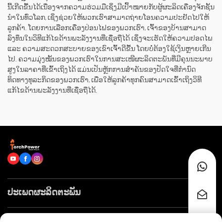
ນີ້ເກີດຂື້ນໄດ້ເນື່ອງຈາກຄວາມຮ່ວມມືເຊິ່ງມີເປົ້າໝາຍກັບຜູ້ຜະລິດເຄື່ອງຈັກຊັ້ນ
ນຳໃນທົ່ວໂລກ, ເຊິ່ງຊ່ວຍໃຫ້ພວກເຮົາສາມາດຖ່າຍໂອນຄວາມປະຢັດໄປໃຫ້
ລູກຄ້າ. ໂດຍການເລືອກເຄື່ອງປ່ອນໄຟຂອງພວກເຮົາ, ເຈົ້າຂອງບ້ານສາມາດ
ລົງທຶນໃນວິທີແກ້ໄຂດ້ານພະລັງງານທີ່ເຊື່ອຖືໄດ້ ເຊິ່ງຈະເຮັດໃຫ້ຄວາມປອດໄພ
ແລະ ຄວາມສະດວກສະບາຍຂອງເຂົາເຈົ້າດີຂື້ນ ໂດຍບໍ່ຕ້ອງໃຊ້ເງິນຫຼາຍເກີນ
ໄປ. ຄວາມມຸ່ງໝັ້ນຂອງພວກເຮົາໃນການສະເໜີຜະລິດຕະພັນທີ່ມີຄຸນນະພາບ
ສູງໃນລາຄາທີ່ເຂົ້າເຖິງໄດ້ ແມ່ນເປັນຫຼັກການສຳຄັນຂອງປັດໃຈທີ່ກຳນົດ
ທິດທາງທຸລະກິດຂອງພວກເຮົາ, ເພື່ອໃຫ້ລູກຄ້າທຸກຄົນສາມາດເຂົ້າເຖິງວິທີ
ແກ້ໄຂດ້ານພະລັງງານທີ່ເຊື່ອຖືໄດ້.
ປະເພດຜະລິດຕະພັນ
ລິ້ງໄວໆ