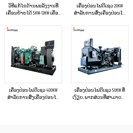
ວິທີແກ້ໄຂດ້ານພະລັງງານທີ່
ເຄື່ອງປ່ອນໄຟດີເຊວ 20KW
ເຄື່ອນຍ້າຍໄດ້ 5KW-12KW ເຄື່ອງ
ສຳລັບການສົ່ງເຄື່ອງປ່ອນໄຟ
ປ່ອນໄຟດີເຊວ ສຳລັບບ້ານ /
ສຳຮອງໃນເວລາເກີດເຫດສຸກ
ຮ້ານຄ້າ / ການກໍ່ສ້າງ / ການ
ເສິນ ສຳລັບບ້ານ ຫຼື ແຜນການ
ສະຫງາດໄຟສຳຮອງ
ຜະລິດຂະໜາດນ້ອຍ
ເຄື່ອງປ່ອນໄຟດີເຊວ 400KW
ເຄື່ອງປ່ອນໄຟດີເຊວ 50KW ທີ່
ສຳລັບການສົ່ງເຄື່ອງປ່ອນໄຟ
ເງົຽບ, ພາກສ່ວນທີ່ສາມາດນຳ
ສຳຮອງໃນເວລາເກີດເຫດສຸກ
ໄປໃຊ້ໄດ້, ກັນຝົນ ສຳລັບການ
ເສິນ ສຳລັບທຸລະກິດ ແລະ ການ
ກໍ່ສ້າງພາຍນອກ ແລະ ການ
ຈັດຫາພະລັງງານຢ່າງຕໍ່ເນື່ອງ
ຈັດຕັ້ງສຳລັບເຫດສຸກເສີນ