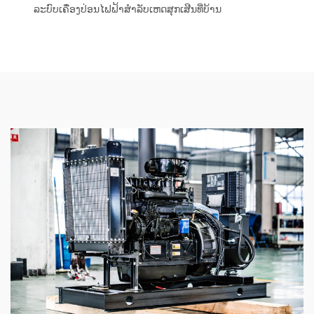
ລະບົບເຄື່ອງປ່ອນໄຟຟ້າສຳລັບເຫດສຸກເສີນທີ່ບ້ານ