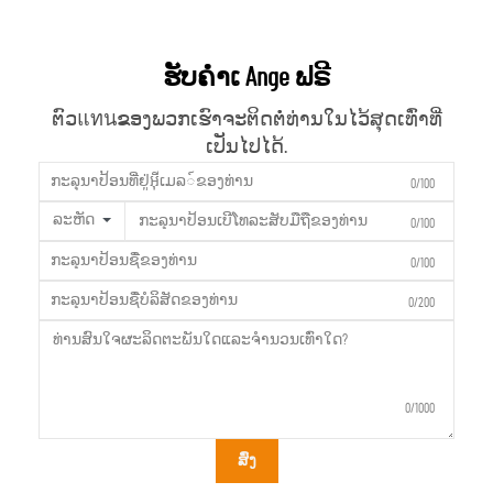
ຮັບຄຳເ Ange ຟຣີ
ຕົວแทนຂອງພວກເຮົາຈະຕິດຕໍ່ທ່ານໃນໄວ້ສຸດເທົ່າທີ່
ເປັນໄປໄດ້.
0/100
ລະຫັດ
0/100
0/100
0/200
0/1000
ສົ່ງ