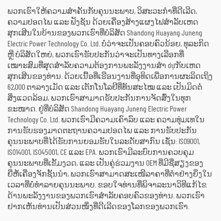
ພວກເຮົາໃຫ້ຄວາມສຳຄັນກັບຄຸນນະພາບ, ວິສະວະກຳທີ່ດີເລີດ,
ຄວາມປອດໄພ ແລະ ຟັງຊັນ ດ້ວຍເຄື່ອງສ້າງແຜງໄຟສຳລັບເຫດ
ສຸກເສີນໃນບ້ານຂອງພວກເຮົາທີ່ບໍລິສັດ Shandong Huayang Juneng
Electric Power Technology Co. Ltd. ບໍ່ວ່າຈະເປັນຄອບຄົວນ້ອຍ, ທຸລະກິດ
ຫຼື ບໍລິສັດໃຫຍ່, ພວກເຮົາຮັບປະກັນວ່າຈະເປັນທາງເລືອກທີ່
ເໝາະສົມທີ່ສຸດສຳລັບຄວາມຕ້ອງການພະລັງງານສຳ dựກັບເຫດ
ສຸກເສີນຂອງທ່ານ. ດ້ວຍເນື້ອທີ່ເຮືອນງານທີ່ອຸທິດເພື່ອການຜະລິດເຖິງ
62,000 ຕາລາງເມັດ ແລະ ເຕັກໂນໂລຢີທີ່ທັນສະໄໝ ແລະ ເປັນມິດຕໍ່
ສິ່ງແວດລ້ອມ, ພວກເຮົາສາມາດຮັບປະກັນການຈັດສົ່ງໃນທຸກ
ຂະໜາດ. ຢູ່ທີ່ບໍລິສັດ Shandong Huayang Juneng Electric Power
Technology Co. Ltd. ພວກເຮົາມີຄວາມເຄົາລົບ ແລະ ຄວາມທຸ່ມເທໃນ
ການຮັບຮອງມາດຕະຖານຄວາມປອດໄພ ແລະ ການຮັບປະກັນ
ຄຸນນະພາບທີ່ໄດ້ຮັບການຍອມຮັບໃນລະດັບສາກົນ ເຊັ່ນ: ISO9001,
ISO14001, ISO45001, CE ແລະ EPA. ພວກເຮົາມີລະບົບການຄວບຄຸມ
ຄຸນນະພາບທີ່ເຂັ້ມງວດ, ແລະ ເປັນຄູ່ຮ່ວມງານ OEM ທີ່ມີຊື່ສຽງຂອງ
ຍີ່ຫໍ້ເຄື່ອງຈັກຊັ້ນນຳ, ພວກເຮົາສາມາດສະເໜີລາຄາທີ່ຕ່ຳຢ່າງຍິ່ງໃນ
ເວລາທີ່ບໍ່ທຳລາຍຄຸນນະພາບ. ຂອບໃຈທ່ານທີ່ພິຈາລະນາວິທີແກ້ໄຂ
ດ້ານພະລັງງານຂອງພວກເຮົາສຳລັບຄອບຄົວຂອງທ່ານ. ພວກເຮົາ
ຢາກເຫັນທ່ານເປັນສ່ວນໜຶ່ງທີ່ດີເລີດຂອງໂລກຂອງພວກເຮົາ.