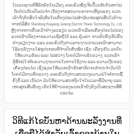
ໃນເຂດຊານຕີທີ່ຄຶກຄັກໃນເມືອງ, ຄອບຄົວໜຶ່ງເຈີບປີ້ວນກັບບັນຫາໄຟ
ດັບບໍ່ປະກົດເປັນປະຈຳ ເນື່ອງຈາກສະພາບອາກາດທີ່ຮຸນແຮງ. ພວກ
ເຂົາຈຶ່ງຕັດສິນໃຈລົງທຶນໃນເຄື່ອງປ່ອນໄຟສຳລັບເຫດສຸກເສີນໃນບ້ານ
ຈາກບໍລິສັດ Shandong Huayang Juneng Electric Power Technology Co., Ltd.
ຫຼັງຈາກການຄົ້ນຄວ້າຢ່າງລະອຽດ, ພວກເຂົາເລືອກເຄື່ອງປ່ອນໄຟຂອງ
ພວກເຮົາເນື່ອງຈາກຄວາມເຊື່ອຖືໄດ້ ແລະ ຄຸ້ມຄ່າ. ການຕິດຕັ້ງເກີດຂຶ້ນ
ຢ່າງລຽບງ່າຍ, ແລະ ຄອບຄົວດັ່ງກ່າວລາຍງານວ່າພວກເຂົາສາມາດ
ໃຊ້ພະລັງງານໃສ່ອຸປະກອນທີ່ຈຳເປັນທັງໝົດ ເຊັ່ນ: ເຄື່ອງເຢັນ, ລະບົບ
ໃຫ້ຄວາມຮ້ອນ ແລະ ໄຟສວ່າງ ໂດຍບໍ່ມີການຂັດຂວາງ. ພວກເຂົາ
ຮູ້ສຶກພໍໃຈກັບຄວາມງ່າຍດາຍໃນການໃຊ້ງານ ແລະ ຄວາມເງີບຂອງ
ເຄື່ອງປ່ອນໄຟ, ເຊິ່ງຊ່ວຍໃຫ້ພວກເຂົາຮັກສາກິດຈະກຳປະຈຳວັນໄດ້
ໂດຍບໍ່ມີການຮີດຂວາງ. ຄອບຄົວດັ່ງກ່າວສະແດງຄວາມພໍໃຈຕໍ່ການຊື້
ຄັ້ງນີ້ ແລະ ເນັ້ນວ່າ ມັນໃຫ້ຄວາມສະຫງົບໃຈໃນເວລາທີ່ມີພາຍຸ ແລະ
ເຫດສຸກເສີນອື່ນໆ, ເຮັດໃຫ້ບ້ານຂອງພວກເຂົາຍັງຄົງເປັນສະຖານທີ່ທີ່
ປອດໄພ.
ວິທີແກ້ໄຂບັນຫາດ້ານພະລັງງານທີ່
ເຊື່ອຖືໄດ້ສຳລັບເຈົ້າຂອງບ້ານໃນ