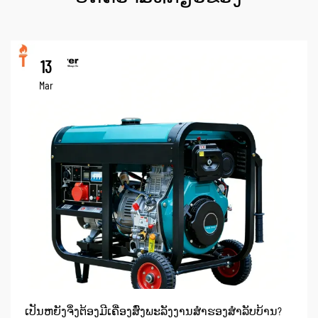
13
Mar
ເປັນຫຍັງຈຶ່ງຕ້ອງມີເຄື່ອງສົ່ງພະລັງງານສຳຮອງສຳລັບບ້ານ?