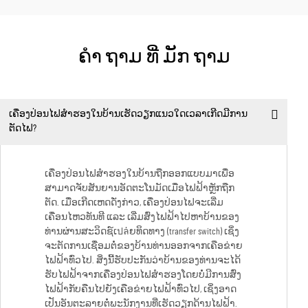
ຄໍາ ຖາມ ທີ່ ມັກ ຖາມ
ເຄື່ອງປ່ອນໄຟສຳຮອງໃນບ້ານເຮັດວຽກແນວໃດເວລາເກີດມີການ
ຕັດໄຟ?
ເຄື່ອງປ່ອນໄຟສຳຮອງໃນບ້ານຖືກອອກແບບມາເພື່ອ
ສາມາດຈັບສັນຍານອັດຕະໂນມັດເມື່ອໄຟຟ້າຫຼັກຖືກ
ຕັດ. ເມື່ອເກີດເຫດດັ່ງກ່າວ, ເຄື່ອງປ່ອນໄຟຈະເລີ່ມ
ເຄື່ອນໄຫວທັນທີ ແລະ ເລີ່ມສົ່ງໄຟຟ້າໄປຫາບ້ານຂອງ
ທ່ານຜ່ານສະວິດຊ໌ເปล່ຍທິດທາງ (transfer switch) ເຊິ່ງ
ຈະຕັດການເຊື່ອມຕໍ່ຂອງບ້ານທ່ານອອກຈາກເຄືອຂ່າຍ
ໄຟຟ້າທົ່ວໄປ. ສິ່ງນີ້ຮັບປະກັນວ່າບ້ານຂອງທ່ານຈະໄດ້
ຮັບໄຟຟ້າຈາກເຄື່ອງປ່ອນໄຟສຳຮອງໂດຍບໍ່ມີການສົ່ງ
ໄຟຟ້າກັບຄືນໄປຍັງເຄືອຂ່າຍໄຟຟ້າທົ່ວໄປ, ເຊິ່ງອາດ
ເປັນອັນຕະລາຍຕໍ່ພະນັກງານທີ່ເຮັດວຽກດ້ານໄຟຟ້າ.