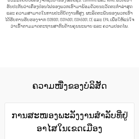
ຮ່ວມມືກັບຍີ່ຫໍ້ເຄື່ອງຈັກຊັ້ນນຳຂອງໂລກເຊັ່ນ: Cummins ແລະ Volvo, ພວກເຮົາ
ຮັບປະກັນວ່າເຄື່ອງປ່ອນໄຟຂອງພວກເຮົາມາພ້ອມດ້ວຍນະວັດຕະກຳລ່າສຸດ
ແລະ ຄວາມສາມາດໃນການປະຕິບັດງານທີ່ສູງ. ຜະລິດຕະພັນຂອງພວກເຮົາ
ໄດ້ຮັບການຮັບຮອງຈາກ ISO9001, ISO14001, ISO45001, CE ແລະ EPA, ເພື່ອໃຫ້ແນ່ໃຈ
ວ່າເຂົ້າຕາມມາດຕະຖານສາກົນດ້ານຄຸນນະພາບ ແລະ ຄວາມປອດໄພ.
ຮັບເອົາລາຄາ
ຄວາມໜື່ງຂອງບໍລິສັດ
ການສະໜອງພະລັງງານສຳລັບທີ່ຢູ່
ອາໄສໃນເຂດເມືອງ