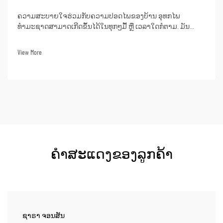
ຄວາມສະບາຍໃຈຮ່ວມກັບຄວາມປອດໄພຂອງບ້ານ ອຸທກໄພ
ທຳມະຊາດສາມາດເກີດຂຶ້ນໄດ້ໃນທຸກໆມື້ ຫຼື ເວລາໃດກໍຕາມ. ມັນ
ອາດຈະປະກອບດ້ວຍພາວະທີ່ມີພາຍຸຮ້າຍແຮງ, ພາຍຸໄຮ້ຄານ, ຫຼື ແມ້ນ
ແຕ່ບັນຫາຂອງເຄືອຂ່າຍໄຟຟ້າທີ່ບໍ່ດີ. ໃນເວລາເຫຼົ່ານີ້, ການມີເຄື່ອງສົ່ງ
View More
ພະລັງງານສຳຮອງສາມາດເຮັດໃຫ້ເກີດຄວາມແຕກຕ່າງ...
ຄຳສະແດງຂອງລູກຄ້າ
ຊາຣາ ຈອນສັນ