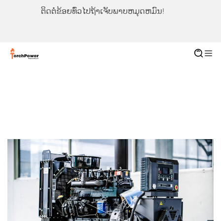
ຕິດຕໍ່ຂ້ອຍທົ່ວໄປຖ້າເຈັບພາບຫມຸດຫມົນ!