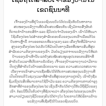
ເຂດຊົນນາທີ
ເຈົ້າຂອງບ້ານທີ່ຢູ່ໃນເຂດຊົນນະບົດໄດ້ປະເຊີນກັບບັນຫາການ
ສະໜອງພະລັງງານທີ່ບໍ່ເຄີຍສະເໝືອນກັນ ເຊິ່ງມັກຈະສົ່ງຜົນຕໍ່
ກິດຈະກຳດ້ານກະສິກຳ ແລະ ຊີວິດປະຈຳວັນຂອງເຂົາ. ເຂົາໄດ້ຫັນມາ
ໃຊ້ເຄື່ອງປ່ອຍໄຟສຳຮອງສຳລັບຄອບຄົວຂອງພວກເຮົາເພື່ອແກ້ໄຂ
ບັນຫາເຫຼົ່ານີ້. ການອອກແບບທີ່ແຂງແຮງ ແລະ ເຄື່ອງຈັກທີ່ມີອຳນາດ
ສູງຂອງເຄື່ອງປ່ອຍໄຟເຮັດໃຫ້ມັນເປັນທາງເລືອກທີ່ເໝາະສົມທີ່ສຸດ
ສຳລັບຄວາມຕ້ອງການຂອງເຂົາ. ມັນບໍ່ພຽງແຕ່ຈ່າຍພະລັງງານໃຫ້ແກ່
ບ້ານຂອງເຂົາເທົ່ານັ້ນ ແຕ່ຍັງສະໜັບສະໜູນອຸປະກອນກະສິກຳທີ່
ສຳຄັນໃນເວລາທີ່ເກີດການຂັດຂ້ອງ. ເຈົ້າຂອງບ້ານລາຍງານວ່າມີການ
ປັບປຸງທີ່ສຳຄັນໃນດ້ານຜະລິດຕະພາບ ແລະ ຄວາມສະດວກສະບາຍ
ເນື່ອງຈາກເຂົາສາມາດເຊື່ອໝັ້ນໄດ້ຕໍ່ກັບການສະໜອງພະລັງງານທີ່
ເປັນປົກກະຕິໃນຊ່ວງເວລາທີ່ສຳຄັນທີ່ສຸດຂອງການປູກຝັງ. ເຂົາຍັງຊື່ນ
ຊົມເຖິງປະສິດທິພາບການໃຊ້ນ້ຳມັນ ແລະ ຄວາມຕ້ອງການການບໍາລຸງ
ຮັກສາທີ່ຕ່ຳຂອງເຄື່ອງປ່ອຍໄຟ ເຊິ່ງເຂົ້າກັນໄດ້ຢ່າງດີກັບວິຖີຊີວິດຂອງ
ເຂົາ. ກໍລະນີນີ້ເປັນຕົວຢ່າງທີ່ຊັດເຈນວ່າ ເຄື່ອງປ່ອຍໄຟຂອງພວກເຮົາ
ສາມາດປ່ຽນແປງຊີວິດຂອງຄົນໄດ້ຢ່າງໃດ ໂດຍການໃຫ້ບໍລິການດ້ານ
ພະລັງງານທີ່ເຊື່ອຖືໄດ້ໃນເຂດຊົນນະບົດ.