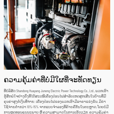
ຄວາມຄຸ້ມຄ່າທີ່ບໍ່ມີໃຜທີ່ຈະທັດທຽນ
ທີ່ບໍລິສັດ Shandong Huayang Juneng Electric Power Technology Co., Ltd., ພວກເຮົາ
ຮູ້ສຶກພໍໃຈຢ່າງຍິ່ງທີ່ໄດ້ສະເໜີເຄື່ອງປ່ອນໄຟສຳລັບເຫດສຸກເສີນໃນບ້ານທີ່ມີ
ຄຸນຄ່າສູງຕໍ່ເງິນທີ່ຈ່າຍ. ເຄື່ອງປ່ອນໄຟຂອງພວກເຮົາມີລາຄາແຂ່ງຂັນ, ມີຄ່າ
ໃຊ້ຈ່າຍຕໍ່າກວ່າ 10%-15% ຈາກແບບຈຳລອງທີ່ຄ້າຍຄືກັນໃນຕະຫຼາດ, ໂດຍບໍ່ມີ
ການຫຼຸດທອນຄຸນນະພາບ ຫຼື ຄວາມສາມາດໃນການເຮັດວຽກ. ຄວາມຄຸ້ມຄ່າ