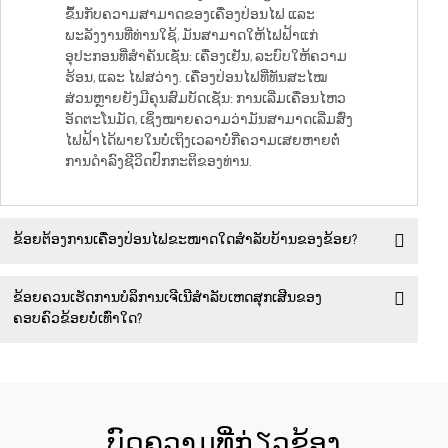
ຂຶ້ນກັບຄວາມສາມາດຂອງເຄື່ອງປ່ອນໄຟ ແລະ
ພະລັງງານທີ່ທ່ານໃຊ້, ມັນສາມາດໃຫ້ໄຟຟ້າແກ່
ອຸປະກອນທີ່ສຳຄັນເຊັ່ນ: ເຄື່ອງເຢັນ, ລະບົບໃຫ້ຄວາມ
ຮ້ອນ, ແລະ ໄຟສວ່າງ. ເຄື່ອງປ່ອນໄຟທີ່ທັນສະໄໝ
ສ່ວນຫຼາຍຍັງມີຄຸນສົມບັດເຊັ່ນ: ການເລີ່ມເຄື່ອນໄຫວ
ອັດຕະໂນມັດ, ເຊິ່ງໝາຍຄວາມວ່າມັນສາມາດເລີ່ມສົ່ງ
ໄຟຟ້າໄດ້ພາຍໃນບໍ່ເຖິງເວລາບໍ່ກີ່ຄວາມເສຍຫາຍຕໍ່
ການດຳລົງຊີວິດປົກກະຕິຂອງທ່ານ.
ຂ້ອຍຕ້ອງການເຄື່ອງປ່ອນໄຟຂະໜາດໃດສຳລັບບ້ານຂອງຂ້ອຍ?
ຂ້ອຍຄວນເຮັດການບໍລິການເຈີເນີສຳລັບເຫດສຸກເສີນຂອງ
ຄອບຄົວຂ້ອຍບໍ່ເທົ່າໃດ?
ບົດຄວາມທີ່ກ່ຽວຂ້ອງ