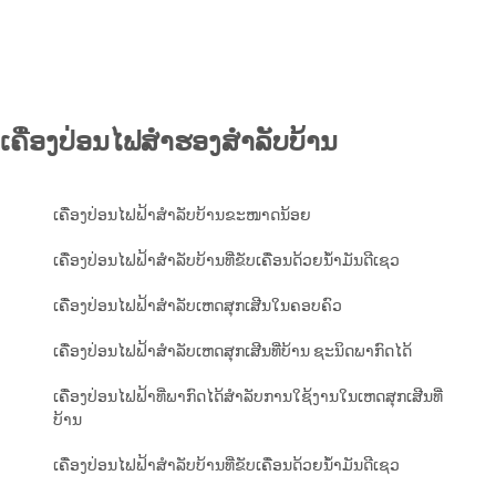
ເຄື່ອງປ່ອນໄຟສຳຮອງສຳລັບບ້ານ
ເຄື່ອງປ່ອນໄຟຟ້າສຳລັບບ້ານຂະໜາດນ້ອຍ
ເຄື່ອງປ່ອນໄຟຟ້າສຳລັບບ້ານທີ່ຂັບເຄື່ອນດ້ວຍນ້ຳມັນດີເຊວ
ເຄື່ອງປ່ອນໄຟຟ້າສຳລັບເຫດສຸກເສີນໃນຄອບຄົວ
ເຄື່ອງປ່ອນໄຟຟ້າສຳລັບເຫດສຸກເສີນທີ່ບ້ານ ຊະນິດພາກົດໄດ້
ເຄື່ອງປ່ອນໄຟຟ້າທີ່ພາກົດໄດ້ສຳລັບການໃຊ້ງານໃນເຫດສຸກເສີນທີ່
ບ້ານ
ເຄື່ອງປ່ອນໄຟຟ້າສຳລັບບ້ານທີ່ຂັບເຄື່ອນດ້ວຍນ້ຳມັນດີເຊວ