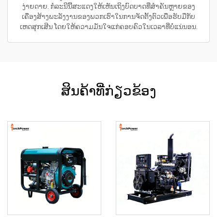
ງ່າຍດາຍ. ກໍລະນີນີ້ສະແດງໃຫ້ເຫັນເຖິງບົດບາດທີ່ສຳຄັນຫຼາຍຂອງ
ເຄື່ອງສ້າງພະລັງງານຂອງພວກເຮົາໃນການຈັດຕັ້ງຕົວເພື່ອຮັບມືກັບ
ເຫດສຸກເສີນ ໂດຍໃຫ້ຄວາມມັ່ນໃຈແກ່ຄອບຄົວໃນເວລາທີ່ບໍ່ແນ່ນອນ.
ສິນຄ້າທີ່ກ່ຽວຂ້ອງ