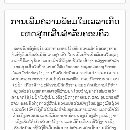
ການເພີ່ມຄວາມພ້ອມໃນເວລາເກີດ
ເຫດສຸກເສີນສຳລັບຄອບຄົວ
ຄອບຄົວໜຶ່ງທີ່ຢູ່ໃນເຂດຊານຍ່ອຍໄດ້ເຫັນຄວາມສຳຄັນຂອງການ
ຈັດຕັ້ງຕົວເພື່ອຮັບມືກັບເຫດສຸກເສີນ ໂດຍເປີດເຜີຍເປັນພິເສດໃນຊ່ວງ
ເວລາທີ່ມີພາຍຸຮ້ອນ. ພວກເຂົາໄດ້ລົງທຶນຊື້ເຄື່ອງສ້າງພະລັງງານສຳລັບ
ເຫດສຸກເສີນໃນບ້ານຈາກບໍລິສັດ Shandong Huayang Juneng Electric
Power Technology Co., Ltd. ເພື່ອຮັບປະກັນຄວາມປອດໄພ ແລະ ຄວາມ
ສະດວກສະບາຍຂອງຄອບຄົວໃນເວລາທີ່ອາດຈະເກີດການຂາດແຄນ
ໄຟຟ້າ. ເຄື່ອງສ້າງພະລັງງານນີ້ຕິດຕັ້ງງ່າຍ ແລະ ດຳເນີນງານໄດ້ຢ່າງ
ລຽບລ້ອຍໃນເຫດການພາຍຸທີ່ຜ່ານມາ ໂດຍອຳນຸຍາດໃຫ້ພວກເຂົາ
ສາມາດໃຊ້ໄຟຟ້າໃນຕູ້ເຢັນ, ເຄື່ອງມືທາງການແພດ, ແລະ ອຸປະກອນສື່
ສານ. ຄອບຄົວດັ່ງກ່າວຮູ້ສຶກມີຄວາມປອດໄພຢ່າງໃຫຍ່ຫຼວງເມື່ອຮູ້ວ່າ
ພວກເຂົາໄດ້ຈັດຕັ້ງຕົວໄວ້ແລ້ວສຳລັບທຸກສະຖານະການ. ພວກເຂົາໄດ້
ເນັ້ນເຖິງການອອກແບບທີ່ມີຂະໜາດນ້ອຍຂອງເຄື່ອງສ້າງພະລັງງານ
ເຊິ່ງເຮັດໃຫ້ເກັບຮັກສາໄດ້ງ່າຍ ແລະ ມີອິນເຕີເຟດທີ່ໃຊ້ງ່າຍ ເຊິ່ງ
ຮັບປະກັນວ່າຜູ້ໃຊ້ທີ່ບໍ່ມີປະສົບການກໍສາມາດດຳເນີນການໄດ້ຢ່າງ