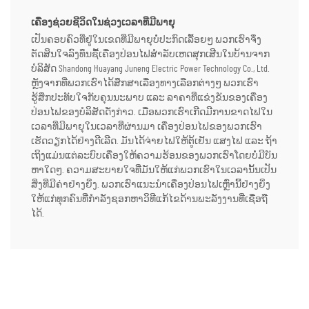
ເຄື່ອງຊ່ວຍຊີວິດໃນຊ່ວງເວລາທີ່ມີພາຍຸ
ເປັນຄອບຄົວທີ່ຢູ່ໃນເຂດທີ່ມີພາຍຸບໍ່ປະກົດເລື້ອຍໆ ພວກເຮົາຈຶ່ງ
ຕັດສິນໃຈລົງທຶນຊື້ເຄື່ອງປ່ອນໄຟສຳລັບເຫດສຸກເສີນໃນບ້ານຈາກ
ບໍລິສັດ Shandong Huayang Juneng Electric Power Technology Co., Ltd.
ຫຼັງຈາກທີ່ພວກເຮົາໄດ້ສຶກສາເລື່ອງທາງເລືອກຕ່າງໆ ພວກເຮົາ
ຮູ້ສຶກປະທັບໃຈກັບຄຸນນະພາບ ແລະ ລາຄາທີ່ແຂ່ງຂັນຂອງເຄື່ອງ
ປ່ອນໄຟຂອງບໍລິສັດດັ່ງກ່າວ. ເມື່ອພວກເຮົາເກີດມີການຂາດໄຟໃນ
ເວລາທີ່ມີພາຍຸໃນເວລາທີ່ຜ່ານມາ ເຄື່ອງປ່ອນໄຟຂອງພວກເຮົາ
ເຮັດວຽກໄດ້ຢ່າງດີເລີດ. ມັນໄດ້ຈ່າຍໄຟໃຫ້ຕູ້ເຢັນ ແສງໄຟ ແລະ ຖ້າ
ເຖິງແມ່ນແຕ່ລະບົບເຄື່ອງໃຫ້ຄວາມຮ້ອນຂອງພວກເຮົາໂດຍບໍ່ມີບັນ
ຫາໃດໆ. ຄວາມສະບາຍໃຈທີ່ມັນໃຫ້ແກ່ພວກເຮົາໃນເວລານັ້ນເປັນ
ສິ່ງທີ່ມີຄ່າຢ່າງຍິ່ງ. ພວກເຮົາແນະນຳເຄື່ອງປ່ອນໄຟເຫຼົ່ານີ້ຢ່າງຍິ່ງ
ໃຫ້ແກ່ທຸກຄົນທີ່ກຳລັງຊອກຫາວິທີແກ້ໄຂດ້ານພະລັງງານທີ່ເຊື່ອຖື
ໄດ້.