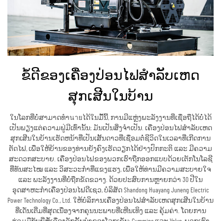
ຂໍ້ດີຂອງເຄື່ອງປ່ອນໄຟສຳລັບເຫດ
ສຸກເສີນໃນບ້ານ
ໃນໂລກທີ່ບໍ່ສາມາດທຳนายໄດ້ໃນມື້ນີ້, ການມີແຫຼ່ງພະລັງງານທີ່ເຊື່ອຖືໄດ້ບໍ່ໄດ້
ເປັນພຽງແຕ່ຄວາມຟູ່ມີເທົ່ານັ້ນ; ມັນເປັນສິ່ງຈຳເປັນ. ເຄື່ອງປ່ອນໄຟສຳລັບເຫດ
ສຸກເສີນໃນບ້ານເຮັດຫນ້າທີ່ເປັນເສັ້ນດາວທີ່ເຊື່ອມຕໍ່ຊີວິດໃນເວລາທີ່ເກີດການ
ຕັດໄຟ, ເພື່ອໃຫ້ບ້ານຂອງທ່ານຍັງຄົງເຮັດວຽກໄດ້ຢ່າງປົກກະຕິ ແລະ ມີຄວາມ
ສະດວກສະບາຍ. ເຄື່ອງປ່ອນໄຟຂອງພວກເຮົາຖືກອອກແບບດ້ວຍເຕັກໂນໂລຊີ
ທີ່ທັນສະໄໝ ແລະ ວິສະວະກຳທີ່ແຂງແຮງ, ເພື່ອໃຫ້ທ່ານມີຄວາມສະບາຍໃຈ
ແລະ ພະລັງງານທີ່ບໍ່ຖືກຂັດຂວາງ. ດ້ວຍປະສົບການຫຼາຍກວ່າ 30 ປີໃນ
ອຸດສາຫະກຳເຄື່ອງປ່ອນໄຟດີເຊວ, ບໍລິສັດ Shandong Huayang Juneng Electric
Power Technology Co., Ltd. ໃຫ້ບໍລິການເຄື່ອງປ່ອນໄຟສຳລັບເຫດສຸກເສີນໃນບ້ານ
ທີ່ເດັ່ນເຕີ່ມທີ່ສຸດເນື່ອງຈາກຄຸນນະພາບທີ່ເຫີນເທິງ ແລະ ຄຸ້ມຄ່າ. ໂດຍການ