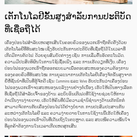
ເຕັກໂນໂລຢີຂັ້ນສູງສໍາລັບການປະຕິບັດ
ທີ່ເຊື່ອຖືໄດ້
ເຄື່ອງປ່ອນໄຟສຳລັບເຫດສຸກເສີນໃນຄອບຄົວຂອງພວກເຮົາຖືກຕິດຕັ້ງດ້ວຍ
ເຕັກໂນໂລຢີທີ່ທັນສະໄໝ ເຊິ່ງຮັບປະກັນການປະຕິບັດທີ່ເຊື່ອຖືໄດ້ໃນເວລາທີ່
ເກີດມີການຕັດໄຟ. ດ້ວຍຄຸນສົມບັດຕ່າງໆ ເຊັ່ນ: ການເລີ່ມຕົ້ນອັດຕະໂນມັດ,
ຄວາມມີປະສິດທິຜົນໃນການໃຊ້ເຊື້ອເພີງ, ແລະ ການເຮັດວຽກທີ່ເງີບ, ເຄື່ອງ
ປ່ອນໄຟຂອງພວກເຮົາຖືກອອກແບບມາເພື່ອຕອບສະຫນອງຄວາມຕ້ອງການ
ຂອງຄອບຄົວທີ່ທັນສະໄໝ. ການບູລະນາການເຕັກໂນໂລຢີເຄື່ອງຈັກຂັ້ນສູງຈາກ
ຍີ່ຫໍ້ຊັ້ນນຳທີ່ເປັນທີ່ຮູ້ຈັກດີ ເຊັ່ນ: Cummins ແລະ Volvo ຮັບປະກັນວ່າເຄື່ອງປ່ອນ
ໄຟຂອງພວກເຮົາຈະສະຫນອງພະລັງງານຢ່າງຕໍ່ເນື່ອງ, ເຮັດໃຫ້ເປັນທາງເລືອກ
ທີ່ເຊື່ອຖືໄດ້ສຳລັບເຈົ້າຂອງບ້ານ. ລະບົບອິນເຕີເຟດທີ່ໃຊ້ງ່າຍຊ່ວຍໃຫ້ການ
ດຳເນີນງານງ່າຍດາຍ, ເຮັດໃຫ້ຄົນທີ່ບໍ່ມີຄວາມຊຳນິຊຳນາງດ້ານເຕັກນິກກໍ
ສາມາດຈັດການກັບເຄື່ອງປ່ອນໄຟໄດ້ຢ່າງບໍ່ຍາກ. ການປະສົມປະສານກັນ
ລະຫວ່າງເຕັກໂນໂລຢີ ແລະ ຄວາມງ່າຍດາຍໃນການໃຊ້ງານນີ້ເຮັດໃຫ້ເຄື່ອງ
ປ່ອນໄຟຂອງພວກເຮົາເປັນທີ່ເດັ່ນເຖິງໃນຕະຫຼາດ, ແລະ ສະເໜີຄວາມໝັ້ນໃຈ
ທີ່ລູກຄ້າຕ້ອງການໃນເວລາເກີດເຫດສຸກເສີນ.