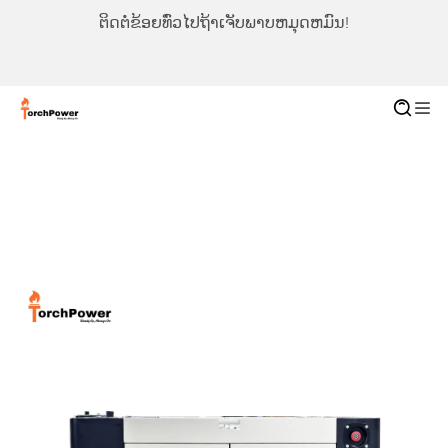
ຕິດຕໍ່ຂ້ອຍທົ່ວໄປຖ້າເຈັບພາບຫມຸດຫມົນ!