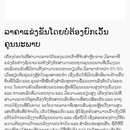
ລາຄາແຂ່ງຂັນໂດຍບໍ່ຕ້ອງຍົກເວັ້ນ
ຄຸນນະພາບ
ເຄື່ອງປ່ອນໄຟທີ່ສາມາດລາກໄດ້ຂອງພວກເຮົາທີ່ຈັດສຳຫຼັບຂາຍ ມີລາຄາທີ່
ແຂ່ງຂັນຢ່າງຊັດເຈນ ແຕ່ຍັງຄົງຮັກສາມາດຕະຖານຄຸນນະພາບທີ່ເຂັ້ມງວດ.
ຜະລິດຕະພັນທີ່ມີການຕັ້ງຄ່າມາດຕະຖານດຽວກັນ ມີລາຄາຕ່ຳກວ່າ 10%-15%
ເມື່ອທຽບກັບຄູ່ແຂ່ງຫຼັກໃນອຸດສາຫະກຳ, ເຊິ່ງເຮັດໃຫ້ມີປະສິດທິພາບດ້ານຕົ້ນ
ທຶນທີ່ດີເລີດ ແລະ ຄຸນຄ່າທີ່ໝັ້ນຄົງສຳລັບທຸກການຊື້ແລະການລົງທຶນໃນໄລຍະ
ຍາວ. ໂດຍການຄັດເລືອກສ່ວນປະກອບຫຼັກທີ່ມີຄຸນນະພາບສູງຢ່າງເຂັ້ມງວດ
ແລະ ການຜະລິດທີ່ມາດຕະຖານ ແລະ ມີຄວາມລະອຽດສູງ, ເຄື່ອງປ່ອນໄຟທີ່
ສາມາດລາກໄດ້ທຸກເຄື່ອງຈຶ່ງຮັກສາປະສິດທິພາບທີ່ສະເໝືອນກັນ ແລະ ອາຍຸ
ການໃຊ້ງານທີ່ຍືນຍາວ. ນະໂຍບາຍລາຄາທີ່ເໝາະສົມຊ່ວຍຫຼີກເວີ່ງການສູນ
ເສຍຕົ້ນທຶນທີ່ບໍ່ຈຳເປັນ, ເຮັດໃຫ້ທຸລະກິດ ແລະ ຜູ້ໃຊ້ບຸກຄົນສາມາດເຂົ້າເຖິງວິທີ
ແກ້ໄຂດ້ານພະລັງງານທີ່ມີຄຸນນະພາບ ແລະ ເຊື່ອຖືໄດ້ ເຊິ່ງສອດຄ່ອງຢ່າງດີກັບ
ຄວາມຕ້ອງການດ້ານພະລັງງານປະຈຳວັນ ແລະ ສຳລັບເຫດສຸກເສີນ. ຊື່ຍີ່ຫໍ້ນີ້