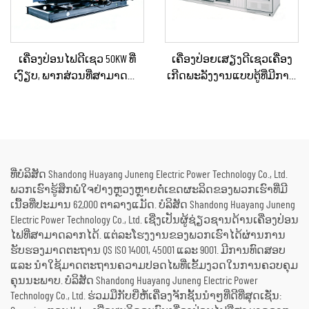
ເຄື່ອງປ່ອນໄຟດີເຊວ 50KW ທີ່
ເຄື່ອງປ່ອຍເສຽງດີເຊວເຄື່ອງ
ເງົຽບ, ພາກສ່ວນທີ່ສາມາດນຳ
ເກີດພະລັງງານແບບຕູ້ທີ່ມີການ
ໄປໃຊ້ໄດ້, ກັນຝົນ ສຳລັບການ
ປ້ອງກັນສຽງສຳລັບການໃຊ້
ກໍ່ສ້າງພາຍນອກ ແລະ ການ
ງານຢູ່ນອກບ້ານໃນການກໍ່ສ້າງ
ຈັດຕັ້ງສຳລັບເຫດສຸກເສີນ
ແລະ ມີສຽງດັງຕ່ຳ
ທີ່ບໍລິສັດ Shandong Huayang Juneng Electric Power Technology Co., Ltd.
ພວກເຮົາຮູ້ສຶກພໍໃຈຢ່າງຫຼວງຫຼາຍຕໍ່ເຂດຜະລິດຂອງພວກເຮົາທີ່ມີ
ເນື້ອທີ່ປະມານ 62,000 ຕາລາງແມັດ. ບໍລິສັດ Shandong Huayang Juneng
Electric Power Technology Co., Ltd. ເຊີ່ງເປັນຜູ້ຊ່ຽວຊານດ້ານເຄື່ອງປ່ອນ
ໄຟທີ່ສາມາດລາກໄດ້. ແຕ່ລະໂຮງງານຂອງພວກເຮົາໄດ້ຜ່ານການ
ຮັບຮອງມາດຕະຖານ QS ISO 14001, 45001 ແລະ 9001. ມີການທົດສອບ
ແລະ ນຳໃຊ້ມາດຕະຖານຄວາມປອດໄພທີ່ເຂັ້ມງວດໃນການຄວບຄຸມ
ຄຸນນະພາບ. ບໍລິສັດ Shandong Huayang Juneng Electric Power
Technology Co., Ltd. ຮ່ວມມືກັບຍີ່ຫໍ້ເຄື່ອງຈັກຊັ້ນນຳໆທີ່ດີທີ່ສຸດເຊັ່ນ: