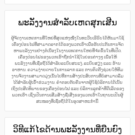
ພະລັງງານສຳລັບເຫດສຸກເສີນ
ຜູ້ຈັດງານເຫດການທີ່ໃຫຍ່ທີ່ສຸດແຫ່ງໜຶ່ງໃນທະວີບເອີຣົບໄດ້ຫັນມາໃຊ້
ເຄື່ອງປ່ອນໄຟທີ່ສາມາດລາກໄດ້ຂອງພວກເຮົາເພື່ອຮັບປະກັນການຈັດ
ຫາພະລັງງານຢ່າງຕໍ່ເນື່ອງໃນງານເທດການໃຫຍ່ທີ່ຈัดຂຶ້ນໃນທີ່ເປີດ.
ເຄື່ອງປ່ອນໄຟຂອງພວກເຮົາຖືກນຳໃຊ້ໃນບ່ອນຕ່າງໆ ເພື່ອໃຫ້
ພະລັງງານທີ່ເຊື່ອຖືໄດ້ສຳລັບລະບົບສະແງ່, ລະບົບສຽງ ແລະ ຮ້ານ
ອາຫານ. ຄວາມງ່າຍດາຍໃນການລາກ ແລະ ການຕິດຕັ້ງຊ່ວຍໃຫ້ທີມ
ງານຈັດງານສາມາດມຸ່ງເນັ້ນໄປທີ່ການສ້າງປະສົບການທີ່ບໍ່ສາມາດລືມ
ໄດ້ສຳລັບຜູ້ເຂົ້າຮ່ວມງານ. ຄຳຕອບກັບຄືນຈາກຜູ້ໃຊ້ບໍລິການໄດ້ເນັ້ນ
ເຖິງປະສິດທິພາບຂອງເຄື່ອງປ່ອນໄຟ ແລະ ບໍລິການລູກຄ້າທີ່ດີເລີດຂອງ
ພວກເຮົາ ເຊິ່ງເປັນການເສີມສ້າງຊື່ເສີງຂອງພວກເຮົາໃນຖານະເປັນຜູ້
ສະໜອງທີ່ເຊື່ອຖືໄດ້ໃນອຸດສາຫະກຳນີ້.
ວິທີແກ້ໄຂດ້ານພະລັງງານທີ່ຍືນຍົງ