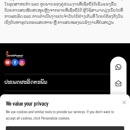
ໃນອຸດສາຫະກຳ ແລະ ຮູບພາບຂອງຄູ່ຮ່ວມງານທີ່ເຊື່ອຖືໄດ້ເຂັ້ມແຂງຂຶ້ນ.
ດ້ວຍການສະໜັບສະໜູນຫຼັງຈາກຂາຍທີ່ເຊື່ອຖືໄດ້ ຜູ້ໃຊ້ສາມາດມຸ່ງເນັ້ນໄປທີ່
ການຜະລິດ ແລະ ການດຳເນີນງານປະຈຳວັນໄດ້ຢ່າງເຕັມທີ່ ໂດຍບໍ່ຕ້ອງກັງວົນ
ເຖິງບັນຫາອຸປະກອນເສຍຫາຍ ຫຼື ການສະໜອງພະລັງງານທີ່ບໍ່ເສຖຽນ.
ປະເພດຜະລິດຕະພັນ
ລິ້ງໄວໆ
We value your privacy
We use cookies and similar tools to provide our services. If you don't want to
ຕິດຕໍ່ພວກເຮົາ
accept all cookies, click Personalize cookies.