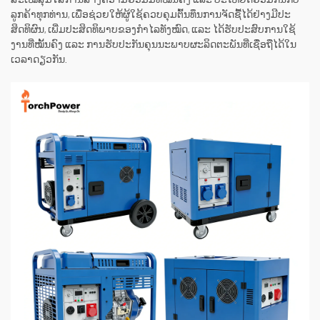
ສະເໝີສຸມໃສ່ການສ້າງຄວາມຮ່ວມມືທີ່ໝັ້ນຄົງ ແລະ ປະໂຫຍດຮ່ວມກັນກັບ
ລູກຄ້າທຸກທ່ານ, ເພື່ອຊ່ວຍໃຫ້ຜູ້ໃຊ້ຄວບຄຸມຕົ້ນທຶນການຈັດຊື້ໄດ້ຢ່າງມີປະ
ສິດທິຜົນ, ເພີ່ມປະສິດທິພາບຂອງກຳໄລທັງໝົດ, ແລະ ໄດ້ຮັບປະສົບການໃຊ້
ງານທີ່ໝັ້ນຄົງ ແລະ ການຮັບປະກັນຄຸນນະພາບຜະລິດຕະພັນທີ່ເຊື່ອຖືໄດ້ໃນ
ເວລາດຽວກັນ.