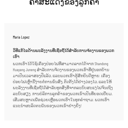
ຄຳສະແດງຂອງລູກຄ້າ
Maria Lopez
ວິທີແກ້ໄຂດ້ານພະລັງງານທີ່ເຊື່ອຖືໄດ້ສຳລັບການຈัดງານຂອງພວກ
ເຮົາ
ພວກເຮົາໄດ້ໃຊ້ເຄື່ອງປ່ອຍໄຟທີ່ສາມາດລາກໄດ້ຈາກ Shandong
Huayang Juneng ສຳລັບການຈັດງານຂອງພວກເຮົາທີ່ຢູ່ນອກບ້ານ
ມາເປັນເວລາສອງປີແລ້ວ, ແລະພວກເຮົາຮູ້ສຶກຍິນດີຫຼາຍ. ເຄື່ອງ
ປ່ອຍໄຟເຫຼົ່ານີ້ງ່າຍຕໍ່ການຂົນສົ່ງ, ຕິດຕັ້ງໄດ້ຢ່າງວ່ອງໄວ, ແລະໃຫ້
ພະລັງງານທີ່ເຊື່ອຖືໄດ້ສຳລັບທຸກສິ່ງທີ່ຈາກລະບົບສະແງ່ໄຟຈົນເຖິງ
ລະບົບສຽງ. ການບໍລິການລູກຄ້າຂອງພວກເຂົາເປັນທີ່ຍອດເຍີ່ຍມ,
ເສີມສະຫຼາດເພື່ອຊ່ວຍເຫຼືອພວກເຮົາໃນທຸກຄຳຖາມ. ພວກເຮົາ
ແນະນຳຜະລິດຕະພັນຂອງພວກເຂົາຢ່າງຍິ່ງ!