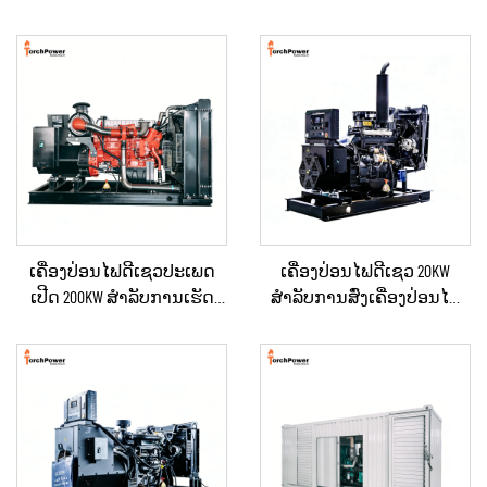
ເຄື່ອງປ່ອນໄຟດີເຊວປະເພດ
ເຄື່ອງປ່ອນໄຟດີເຊວ 20KW
ເປີດ 200KW ສຳລັບການເຮັດ
ສຳລັບການສົ່ງເຄື່ອງປ່ອນໄຟ
ວຽກໃນທີ່ສະເພາະ ແລະ ການ
ສຳຮອງໃນເວລາເກີດເຫດສຸກ
ສະຫງາດໄຟທີ່ຖາວອນ
ເສິນ ສຳລັບບ້ານ ຫຼື ແຜນການ
ຜະລິດຂະໜາດນ້ອຍ