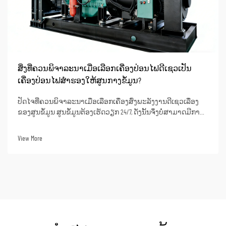
ສິ່ງທີ່ຄວນພິຈາລະນາເມື່ອເລືອກເຄື່ອງປ່ອນໄຟດີເຊວເປັນ
ເຄື່ອງປ່ອນໄຟສຳຮອງໃຫ້ສູນກາງຂໍ້ມູນ?
ປັດໄຈທີ່ຄວນພິຈາລະນາເມື່ອເລືອກເຄື່ອງສົ່ງພະລັງງານດີເຊວເລື່ອງ
ຂອງສູນຂໍ້ມູນ ສູນຂໍ້ມູນຕ້ອງເຮັດວຽກ 24/7, ດັ່ງນັ້ນຈຶ່ງບໍ່ສາມາດມີການ
ຂັດຂວາງຂອງພະລັງງານເກີດຂຶ້ນໄດ້. ເຖີງແຕ່ການດັບຂອງພະລັງງານ
ຊົ່ວຄາວກໍສາມາດນຳໄປສູ່ການສູນເສຍຂໍ້ມູນທີ່ສຳຄັນ ຫຼື ການຕັດການ
View More
ເຊື່ອມຕໍ່ເຄືອຂ່າຍ...