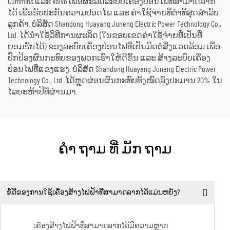
Cummins ແລະ Volvo ເພື່ອຜະລິດລະບົບເຄື່ອງປ່ອນໄຟທີ່ສາມາດລາກ
ໄດ້ ເພື່ອຮັບປະກັນຄວາມປອດໄພ ແລະ ຄ່າໃຊ້ຈ່າຍທີ່ຕ່ຳທີ່ສຸດສຳລັບ
ລູກຄ້າ. ບໍລິສັດ Shandong Huayang Juneng Electric Power Technology Co.,
Ltd. ໄດ້ນຳໃຊ້ວິທີການຜະລິດ (ໃນຂອບເຂດຄ່າໃຊ້ຈ່າຍທີ່ເປັນທີ່
ຍອມຮັບໄດ້) ຂອງລະບົບເຄື່ອງປ່ອນໄຟທີ່ເປັນມິດຕໍ່ສິ່ງແວດລ້ອມ ເພື່ອ
ປົກປ້ອງຜົນກະທົບຂອງພວກເຮົາໃຫ້ດີຂຶ້ນ ແລະ ສ້າງລະບົບເຄື່ອງ
ປ່ອນໄຟທີ່ແຂງແຮງ. ບໍລິສັດ Shandong Huayang Juneng Electric Power
Technology Co., Ltd. ໄດ້ຫຼຸດຜ່ອນຜົນກະທົບທັງໝົດລົງປະມານ 20% ໃນ
ໄລຍະຫ້າປີທີ່ຜ່ານມາ.
ຄໍາ ຖາມ ທີ່ ມັກ ຖາມ
ຂໍ້ດີຂອງການໃຊ້ເຄື່ອງສ້າງໄຟຟ້າທີ່ສາມາດລາກໄດ້ແມ່ນຫຍັງ?
ເຄື່ອງສ້າງໄຟຟ້າທີ່ສາມາດລາກໄດ້ມີຄວາມຫຼາກ