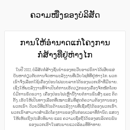
ຄວາມໜື່ງຂອງບໍລິສັດ
ການໃຫ້ອຳນາດແກ່ໂຄງການ
ກໍ່ສ້າງທີ່ຢູ່ຫ່າງໄກ
ໃນປີ 2022, ບໍລິສັດກໍ່ສ້າງຊັ້ນນຳຂອງທະວີບອາຟຣິກາໄດ້ເຜີຍແຜ່
ບັນຫາກ່ຽວກັບການຈັດຫາພະລັງງານທີ່ເວັບໄຊທ໌ທີ່ຢູ່ຫ່າງໄກ. ພວກ
ເຂົາຈຶ່ງເລືອກໃຊ້ເຄື່ອງປ່ອນໄຟແບບລາກໄດ້ຂອງພວກເຮົາທີ່ມີຂາຍ,
ເຊິ່ງໃຫ້ພະລັງງານທີ່ຈຳເປັນຕໍ່ການເຮັດວຽກຂອງເຄື່ອງຈັກໜັກໂດຍ
ບໍ່ມີການຂັດຂວາງ. ເຄື່ອງປ່ອນໄຟເຫຼົ່ານີ້ງ່າຍຕໍ່ການຂົນສົ່ງ ແລະ ຕິດ
ຕັ້ງ, ເຮັດໃຫ້ເປັນທາງເລືອກທີ່ເໝາະສົມທີ່ສຸດຕໍ່ຄວາມຕ້ອງການຂອງ
ພວກເຂົາ. ດ້ວຍວິທີແກ້ໄຂດ້ານພະລັງງານທີ່ເຊື່ອຖືໄດ້ຂອງພວກເຮົາ,
ພວກເຂົາສາມາດສຳເລັດໂຄງການຂອງຕົນກ່ອນເວລາທີ່ກຳນົດ, ແສດງ
ໃຫ້ເຫັນເຖິງປະສິດທິພາບ ແລະ ຄວາມເຊື່ອຖືໄດ້ຂອງຜະລິດຕະພັນ
ຂອງພວກເຮົາໃນສະພາບແວດລ້ອມທີ່ທ້າທາຍ.