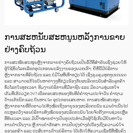
ການສະຫນັບສະຫນູນຫລັງການຂາຍ
ຢ່າງຄົບຖ້ວນ
ການສະໜັບສະໜູນຫຼັງຈາກຂາຍຢ່າງຄົບຖ້ວນເປັນຂໍ້ດີທີ່ສຳຄັນເຊິ່ງຊ່ວຍໃຫ້
ຜູ້ໃຊ້ທົ່ວໂລກເລືອກອຸປະກອນພະລັງງານຂອງພວກເຮົາ. ຍີ່ຫໍ້ນີ້ມີບໍລິການ
ຫຼັງຈາກຂາຍທີ່ຄົບຖ້ວນ ແລະ ບໍ່ມີໃຜທີ່ເທົ່າທຽບໄດ້ ເຊິ່ງຄຸມຄຸມທຸກໆເຂດເຂດ
ແລະ ສາມາດແກ້ໄຂບັນຫາຕ່າງໆທີ່ກ່ຽວຂ້ອງກັບຜະລິດຕະພັນສຳລັບລູກຄ້າ
ທົ່ວໂລກໃນທຸກເວລາ. ທີມງານບໍລິການທີ່ມືອາຊີບ ແລະ ມີຄວາມທຸ່ມເທໃຈ
ເຕັມທີ່ເຮັດວຽກ 24/7 ເພື່ອຕອບສະຫນອງທັນທີຕໍ່ຄຳຖາມປະຈຳວັນ ຄຳຖາມ
ດ້ານເຕັກນິກ ແລະ ບັນຫາເ Ger ອຸປະກອນເສຍຫາຍ. ການສະໜັບສະໜູນ
ຫຼັງຈາກຂາຍທີ່ຕິດຕາມໄປທັງໝົດເຖິງອາຍຸຂອງຜະລິດຕະພັນ ແມ່ນດຳເນີນໄປ
ຕະຫຼອດວົງຈອນບໍລິການທັງໝົດຂອງຜະລິດຕະພັນ ໂດຍຈັດຕັ້ງການຊ່ວຍເຫຼືອ
ທີ່ທັນເວລາ ແລະ ມີເປົ້າໝາຍຢ່າງເປັນຮູບປະທຳເມື່ອຜູ້ໃຊ້ເກີດມີບັນຫາໃນ
ການດຳເນີນງານ ຫຼື ການບໍາຮັກສາ. ການປັບປຸງຢ່າງຕໍ່ເນື່ອງເຖິງຄວາມພໍໃຈ
ຂອງລູກຄ້າ ແລະ ປະສົບການດ້ານບໍລິການ ໄດ້ເຮັດໃຫ້ຄວາມເຊື່ອຖືທີ່ໝັ້ນຄົງ