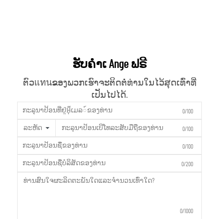
ຮັບຄຳເ Ange ຟຣີ
ຕົວแทนຂອງພວກເຮົາຈະຕິດຕໍ່ທ່ານໃນໄວ້ສຸດເທົ່າທີ່
ເປັນໄປໄດ້.
0/100
ລະຫັດ
0/100
0/100
0/200
0/1000