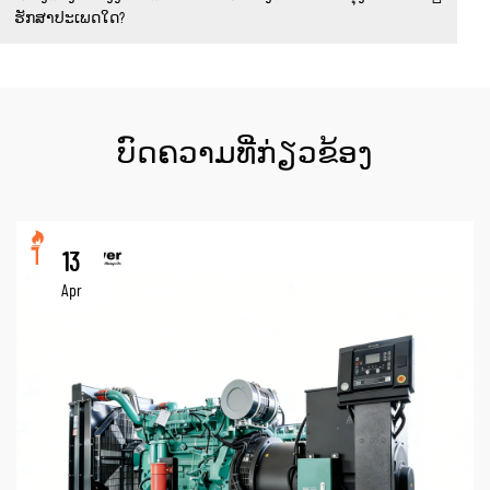
ຮັກສາປະເພດໃດ?
ບົດຄວາມທີ່ກ່ຽວຂ້ອງ
13
Apr