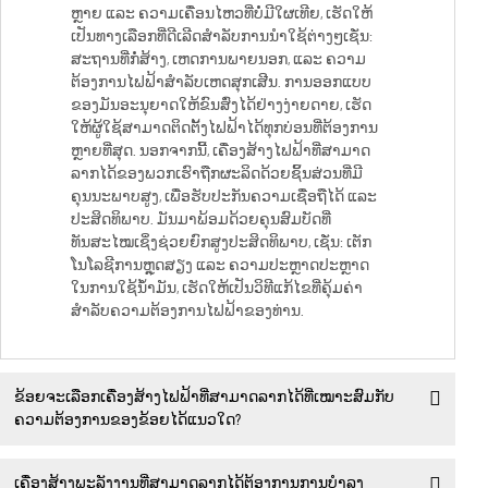
ຫຼາຍ ແລະ ຄວາມເຄື່ອນໄຫວທີ່ບໍ່ມີໃຜເທີຍ, ເຮັດໃຫ້
ເປັນທາງເລືອກທີ່ດີເລີດສຳລັບການນຳໃຊ້ຕ່າງໆເຊັ່ນ:
ສະຖານທີ່ກໍ່ສ້າງ, ເຫດການພາຍນອກ, ແລະ ຄວາມ
ຕ້ອງການໄຟຟ້າສຳລັບເຫດສຸກເສີນ. ການອອກແບບ
ຂອງມັນອະນຸຍາດໃຫ້ຂົນສົ່ງໄດ້ຢ່າງງ່າຍດາຍ, ເຮັດ
ໃຫ້ຜູ້ໃຊ້ສາມາດຕິດຕັ້ງໄຟຟ້າໄດ້ທຸກບ່ອນທີ່ຕ້ອງການ
ຫຼາຍທີ່ສຸດ. ນອກຈາກນີ້, ເຄື່ອງສ້າງໄຟຟ້າທີ່ສາມາດ
ລາກໄດ້ຂອງພວກເຮົາຖືກຜະລິດດ້ວຍຊິ້ນສ່ວນທີ່ມີ
ຄຸນນະພາບສູງ, ເພື່ອຮັບປະກັນຄວາມເຊື່ອຖືໄດ້ ແລະ
ປະສິດທິພາບ. ມັນມາພ້ອມດ້ວຍຄຸນສົມບັດທີ່
ທັນສະໄໝເຊິ່ງຊ່ວຍຍົກສູງປະສິດທິພາບ, ເຊັ່ນ: ເຕັກ
ໂນໂລຊີການຫຼຸດສຽງ ແລະ ຄວາມປະຫຼາດປະຫຼາດ
ໃນການໃຊ້ນ້ຳມັນ, ເຮັດໃຫ້ເປັນວິທີແກ້ໄຂທີ່ຄຸ້ມຄ່າ
ສຳລັບຄວາມຕ້ອງການໄຟຟ້າຂອງທ່ານ.
ຂ້ອຍຈະເລືອກເຄື່ອງສ້າງໄຟຟ້າທີ່ສາມາດລາກໄດ້ທີ່ເໝາະສົມກັບ
ຄວາມຕ້ອງການຂອງຂ້ອຍໄດ້ແນວໃດ?
ເຄື່ອງສ້າງພະລັງງານທີ່ສາມາດລາກໄດ້ຕ້ອງການການບໍາລຸງ