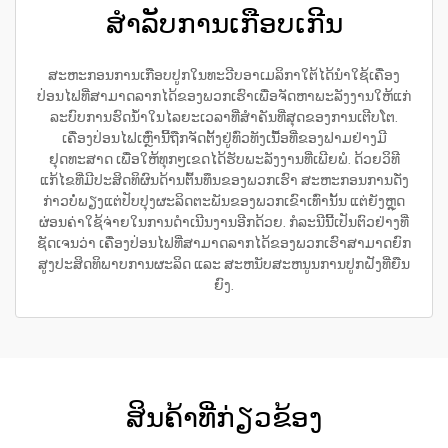
ສຳລັບການເກືອບເກີນ
ສະຫະກອນການເກືອບປູກໃນທະວີບອາເມລິກາໃຕ້ໄດ້ນຳໃຊ້ເຄື່ອງ
ປ່ອນໄຟທີ່ສາມາດລາກໄດ້ຂອງພວກເຮົາເພື່ອຈັດຫາພະລັງງານໃຫ້ແກ່
ລະບົບການຮົດນ້ຳໃນໄລຍະເວລາທີ່ສຳຄັນທີ່ສຸດຂອງການເຕີບໂຕ.
ເຄື່ອງປ່ອນໄຟເຫຼົ່ານີ້ຖືກຈັດຕັ້ງຢູ່ທົ່ວທັງເນື້ອທີ່ຂອງຟາມຢ່າງມີ
ຢຸດທະສາດ ເພື່ອໃຫ້ທຸກໆເຂດໄດ້ຮັບພະລັງງານທີ່ເພີຍພໍ. ດ້ວຍວິທີ
ແກ້ໄຂທີ່ມີປະສິດທິຜົນດ້ານຕົ້ນທຶນຂອງພວກເຮົາ ສະຫະກອນການດັ່ງ
ກ່າວບໍ່ພຽງແຕ່ປັບປຸງຜະລິດຕະພັນຂອງພວກເຂົາເທົ່ານັ້ນ ແຕ່ຍັງຫຼຸດ
ຜ່ອນຄ່າໃຊ້ຈ່າຍໃນການດຳເນີນງານອີກດ້ວຍ. ກໍລະນີນີ້ເປັນຕົວຢ່າງທີ່
ຊັດເຈນວ່າ ເຄື່ອງປ່ອນໄຟທີ່ສາມາດລາກໄດ້ຂອງພວກເຮົາສາມາດຍົກ
ສູງປະສິດທິພາບການຜະລິດ ແລະ ສະຫນັບສະຫນູນການປູກຝັງທີ່ຍືນ
ຍົງ.
ສິນຄ້າທີ່ກ່ຽວຂ້ອງ