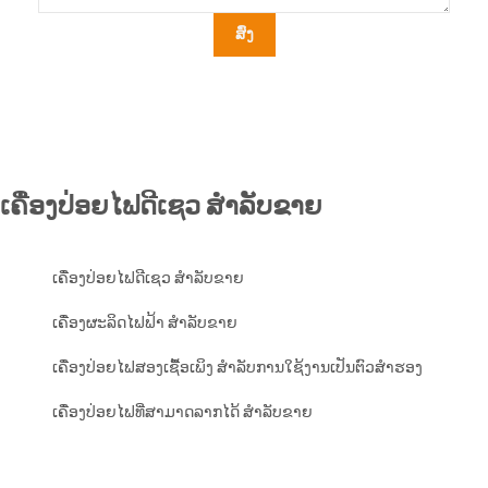
ສົ່ງ
ເຄື່ອງປ່ອຍໄຟດີເຊວ ສຳລັບຂາຍ
ເຄື່ອງປ່ອຍໄຟດີເຊວ ສຳລັບຂາຍ
ເຄື່ອງຜະລິດໄຟຟ້າ ສໍາລັບຂາຍ
ເຄື່ອງປ່ອຍໄຟສອງເຊື້ອເພິງ ສຳລັບການໃຊ້ງານເປັນຕົວສຳຮອງ
ເຄື່ອງປ່ອຍໄຟທີ່ສາມາດລາກໄດ້ ສຳລັບຂາຍ