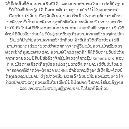
ໃຫ້ມີປະສິດທິຜົນ, ຄວາມເຊື່ອຖືໄດ້, ແລະ ຄວາມສາມາດໃນການປະຕິບັດງານ
ທີ່ບໍ່ມີໃຜທີ່ເທົ່າທຽບໄດ້. ດ້ວຍປະສົບການຫຼາຍກວ່າ 32 ປີໃນອຸດສາຫະກຳ
ເຄື່ອງປ່ອຍໄຟດ້ວຍເຄື່ອງຈັກດີເຊວ, ພວກເຮົາເຂົ້າໃຈຄວາມຕ້ອງການດ້ານ
ພະລັງງານທີ່ເປັນເອກະລັກຂອງລູກຄ້າທົ່ວໂລກ. ຜະລິດຕະພັນຂອງພວກເຮົາ
ນຳໃຊ້ເຕັກໂນໂລຢີທີ່ທັນສະໄໝ ແລະ ຂະບວນການຜະລິດທີ່ແຂງແຮງ, ເພື່ອໃຫ້
ທ່ານໄດ້ຮັບເຄື່ອງປ່ອຍໄຟທີ່ບໍ່ພຽງແຕ່ບັນລຸເຖິງຄວາມຄາດຫວັງຂອງທ່ານເທົ່າ
ນັ້ນ, ແຕ່ຍັງເກີນຄວາມຄາດຫວັງອີກດ້ວຍ. ສິ່ງທີ່ເຮັດໃຫ້ເຄື່ອງປ່ອຍໄຟທີ່
ສາມາດລາກໄດ້ຂອງພວກເຮົາແຕກຕ່າງຈາກຜູ້ອື່ນແມ່ນຄວາມມຸ່ງໝັ້ນຂອງ
ພວກເຮົາຕໍ່ຄຸນນະພາບ ແລະ ຄວາມພໍໃຈຂອງລູກຄ້າ, ທີ່ໄດ້ຮັບການຮັບປະກັນ
ຈາກຄວາມຮ່ວມມືກັບຍີ່ຫໍ້ເຄື່ອງຈັກຊັ້ນນຳຂອງໂລກເຊັ່ນ: Cummins, Volvo, ແລະ
MTU. ເມື່ອທ່ານເລືອກເຄື່ອງປ່ອຍໄຟຂອງພວກເຮົາ, ທ່ານຈະໄດ້ຮັບປະໂຫຍດ
ຈາກລາຄາທີ່ຕ່ຳກວ່າ—ຕ່ຳກວ່າ 10%-15% ສຳລັບການຕັ້ງຄ່າທີ່ເທົ່າກັນ—ໂດຍບໍ່
ຕ້ອງເສຍຄຸນນະພາບ. ຍິ່ງໄປກວ່ານັ້ນ, ພວກເຮົາຮັບປະກັນຄວາມສະບາຍໃຈ
ດ້ວຍປ້າຍສະແດງຄວາມເປັນໄປໄດ້ທີ່ 'ບໍ່ມີຂໍ້ຜິດພາດ' ໃນການໃຫ້ພະລັງງານ
ແລະ ການສະໜັບສະໜູນຫຼັງການຂາຍທົ່ວໂລກທີ່ຄົບຖ້ວນ.
ຮັບເອົາລາຄາ