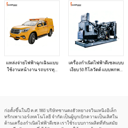
กำเนิดไฟฟ้าดีเซลสำรอง
สำหรับงานก่อสร้างกลาง
สำหรับขาย
แจ้งและงานวิศวกรรม
เทศบาล
แหล่งจ่ายไฟฟ้าฉุกเฉินแบบ
เครื่องกำเนิดไฟฟ้าดีเซลแบบ
ใช้งานหน้างาน รถบรรทุก
เงียบ 50 กิโลวัตต์ แบบพกพา
ไฟฟ้าดีเซลขนาดเล็ก ยาน
ป้องกันน้ำฝนได้ เหมาะ
พาหนะไฟฟ้าดีเซลแบบ
สำหรับงานก่อสร้างกลาง
กะทัดรัดสำหรับการบำรุง
แจ้งและสถานการณ์ฉุกเฉิน
รักษาโครงสร้างพื้นฐานของ
เทศบาล
ก่อตั้งขึ้นในปี ค.ศ. 1993 บริษัทซานตงฮัวหยางจวินเหนิงอิเล็ก
ทริกเพาเวอร์เทคโนโลยี จำกัด เป็นผู้บุกเบิกความเป็นเลิศใน
ด้านเครื่องกำเนิดไฟฟ้าดีเซล เราใช้ระบบการผลิตที่ทันสมัย