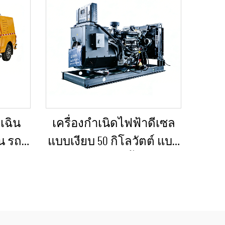
เฉิน
เครื่องกำเนิดไฟฟ้าดีเซล
น รถ
แบบเงียบ 50 กิโลวัตต์ แบบ
ลขนาด
พกพา ป้องกันน้ำฝนได้
ฟ้า
เหมาะสำหรับงานก่อสร้าง
ำหรับ
กลางแจ้งและสถานการณ์
สร้าง
ฉุกเฉิน