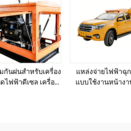
มกันฝนสำหรับเครื่อง
แหล่งจ่ายไฟฟ้าฉุก
ิดไฟฟ้าดีเซล เครื่อง
แบบใช้งานหน้างา
นิดไฟฟ้าขนาดเล็ก
บรรทุกไฟฟ้าดีเซ
ับงานก่อสร้างกลาง
เล็ก ยานพาหนะไฟ
งและงานวิศวกรรม
ดีเซลแบบกะทัดรัดส
เทศบาล
การบำรุงรักษาโครง