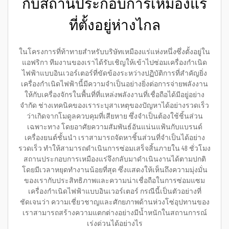
กับสถานประกอบการเหมืองแร่
ที่ตั้งอยู่ห่างไกล
ในโครงการที่ท้าทายสำหรับบริษัทเหมืองแร่แห่งหนึ่งซึ่งตั้งอยู่ใน
แอฟริกา ทีมงานของเราได้รับเชิญให้เข้าไปซ่อมเครื่องกำเนิด
ไฟฟ้าแบบอินเวอร์เตอร์ที่ขัดข้องระหว่างปฏิบัติการที่สำคัญยิ่ง
เครื่องกำเนิดไฟฟ้านี้มีความจำเป็นอย่างยิ่งต่อการจ่ายพลังงาน
ให้กับเครื่องจักรในพื้นที่ที่แหล่งพลังงานที่เชื่อถือได้มีอยู่อย่าง
จำกัด ช่างเทคนิคของเราระบุสาเหตุของปัญหาได้อย่างรวดเร็ว
ว่าเกิดจากโมดูลควบคุมที่เสียหาย ซึ่งจำเป็นต้องใช้ชิ้นส่วน
เฉพาะทาง โดยอาศัยความสัมพันธ์อันแน่นแฟ้นกับแบรนด์
เครื่องยนต์ชั้นนำ เราสามารถจัดหาชิ้นส่วนที่จำเป็นได้อย่าง
รวดเร็ว ทำให้สามารถดำเนินการซ่อมเสร็จสิ้นภายใน 48 ชั่วโมง
สถานประกอบการเหมืองแร่จึงกลับมาดำเนินงานได้ตามปกติ
โดยมีเวลาหยุดทำงานน้อยที่สุด ซึ่งแสดงให้เห็นถึงความมุ่งมั่น
ของเรากับประสิทธิภาพและความน่าเชื่อถือในการซ่อมแซม
เครื่องกำเนิดไฟฟ้าแบบอินเวอร์เตอร์ กรณีนี้เป็นตัวอย่างที่
ชัดเจนว่า ความเชี่ยวชาญและศักยภาพด้านห่วงโซ่อุปทานของ
เราสามารถสร้างความแตกต่างอย่างมีน้ำหนักในสถานการณ์
เร่งด่วนได้อย่างไร