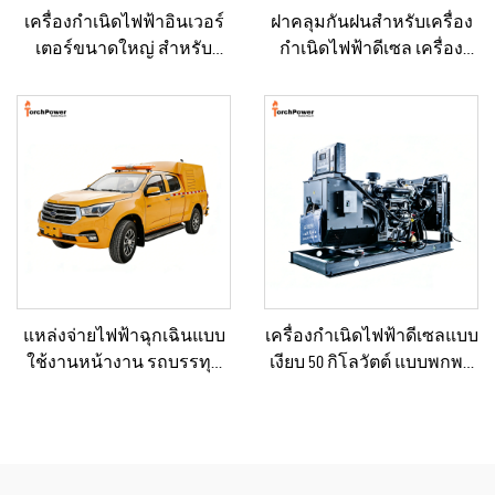
เครื่องกำเนิดไฟฟ้าอินเวอร์
ฝาคลุมกันฝนสำหรับเครื่อง
เตอร์ขนาดใหญ่ สำหรับ
กำเนิดไฟฟ้าดีเซล เครื่อง
อาคารเชิงพาณิชย์ ชุดเครื่อง
กำเนิดไฟฟ้าขนาดเล็ก
กำเนิดไฟฟ้าดีเซลสำรอง
สำหรับงานก่อสร้างกลาง
สำหรับขาย
แจ้งและงานวิศวกรรม
เทศบาล
แหล่งจ่ายไฟฟ้าฉุกเฉินแบบ
เครื่องกำเนิดไฟฟ้าดีเซลแบบ
ใช้งานหน้างาน รถบรรทุก
เงียบ 50 กิโลวัตต์ แบบพกพา
ไฟฟ้าดีเซลขนาดเล็ก ยาน
ป้องกันน้ำฝนได้ เหมาะ
พาหนะไฟฟ้าดีเซลแบบ
สำหรับงานก่อสร้างกลาง
กะทัดรัดสำหรับการบำรุง
แจ้งและสถานการณ์ฉุกเฉิน
รักษาโครงสร้างพื้นฐานของ
เทศบาล