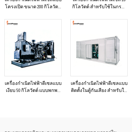
โครงเปิด ขนาด 200 กิโลวัตต์
กิโลวัตต์ สำหรับใช้ในกรณี
สำหรับปฏิบัติการภาคสนาม
ฉุกเฉินในบ้านหรือโรงงาน
และการจ่ายไฟฟ้าแบบคงที่
ขนาดเล็ก
เครื่องกำเนิดไฟฟ้าดีเซลแบบ
เครื่องกำเนิดไฟฟ้าดีเซลแบบ
เงียบ 50 กิโลวัตต์ แบบพกพา
ติดตั้งในตู้กันเสียง สำหรับใช้
ป้องกันน้ำฝนได้ เหมาะ
เป็นแหล่งพลังงานสำรอง
สำหรับงานก่อสร้างกลาง
กลางแจ้งในการก่อสร้าง
แจ้งและสถานการณ์ฉุกเฉิน
โดยมีระดับเสียงต่ำ