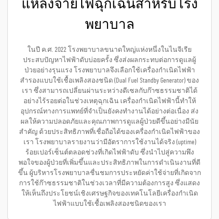
แหล่งจ่ายไฟฉุกเฉินสำหรับโรง
พยาบาล
ในปี ค.ศ. 2022 โรงพยาบาลขนาดใหญ่แห่งหนึ่งในไนจีเรีย
ประสบปัญหาไฟฟ้าดับบ่อยครั้ง ซึ่งส่งผลกระทบต่อการดูแลผู้
ป่วยอย่างรุนแรง โรงพยาบาลจึงเลือกใช้เครื่องกำเนิดไฟฟ้า
สำรองแบบใช้เชื้อเพลิงสองชนิด (Dual Fuel Standby Generator) ของ
เรา ซึ่งสามารถเปลี่ยนผ่านระหว่างดีเซลกับก๊าซธรรมชาติได้
อย่างไร้รอยต่อในช่วงเหตุฉุกเฉิน เครื่องกำเนิดไฟฟ้านี้ทำให้
อุปกรณ์ทางการแพทย์ที่จำเป็นยังคงทำงานได้อย่างต่อเนื่อง ส่ง
ผลให้ความปลอดภัยและคุณภาพการดูแลผู้ป่วยดีขึ้นอย่างมีนัย
สำคัญ ด้วยประสิทธิภาพที่เชื่อถือได้ของเครื่องกำเนิดไฟฟ้าของ
เรา โรงพยาบาลรายงานว่ามีอัตราการใช้งานได้จริง (uptime)
ร้อยเปอร์เซ็นต์ตลอดช่วงที่เกิดไฟฟ้าดับ ซึ่งนำไปสู่ความพึง
พอใจของผู้ป่วยที่เพิ่มขึ้นและประสิทธิภาพในการดำเนินงานที่ดี
ขึ้น ผู้บริหารโรงพยาบาลชื่นชมการประหยัดค่าใช้จ่ายที่เกิดจาก
การใช้ก๊าซธรรมชาติในช่วงเวลาที่มีความต้องการสูง ซึ่งแสดง
ให้เห็นถึงประโยชน์เชิงเศรษฐกิจของเทคโนโลยีเครื่องกำเนิด
ไฟฟ้าแบบใช้เชื้อเพลิงสองชนิดของเรา