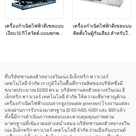
เครื่องกำเนิดไฟฟ้าดีเซลแบบ
เครื่องกำเนิดไฟฟ้าดีเซลแบบ
เงียบ 50 กิโลวัตต์ แบบพกพา
ติดตั้งในตู้กันเสียง สำหรับใช้
ป้องกันน้ำฝนได้ เหมาะ
เป็นแหล่งพลังงานสำรอง
สำหรับงานก่อสร้างกลาง
กลางแจ้งในการก่อสร้าง
แจ้งและสถานการณ์ฉุกเฉิน
โดยมีระดับเสียงต่ำ
ที่บริษัทซานตงฮัวหยางจวินเน่ง อิเล็กทริก พาวเวอร์
เทคโนโลยี จำกัด เราภูมิใจในพื้นที่การผลิตของบริษัทซึ่งมี
ขนาดประมาณ 62,000 ตร.ม. บริษัทซานตงฮัวหยางจวินเน่ง อิ
เล็กทริก พาวเวอร์ เทคโนโลยี จำกัด ให้ความเชี่ยวชาญด้าน
เครื่องกำเนิดไฟฟ้าแบบลากจูง (towable generator) โรงงานแต่ละ
แห่งผ่านการรับรองมาตรฐาน QS ISO 14001, 45001 และ 9001 แล้ว
ทั้งนี้มีการดำเนินการทดสอบและควบคุมคุณภาพตาม
มาตรฐานที่เข้มงวดอย่างสม่ำเสมอ บริษัทซานตงฮัวหยางจวิน
เน่ง อิเล็กทริก พาวเวอร์ เทคโนโลยี จำกัด ร่วมมือกับแบรนด์