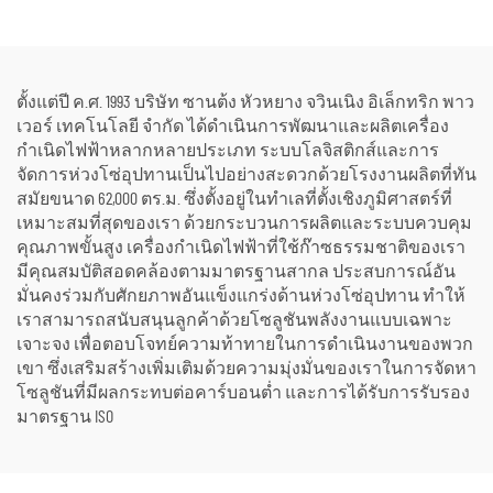
แบบเงียบ สำหรับการใช้งาน
พรีเมียม พร้อมหม้อไอน้ำ
ในภาคอุตสาหกรรมและเชิง
สำหรับแปลงพลังงานความ
พาณิชย์
ร้อนเป็นพลังงานไฟฟ้า
ตั้งแต่ปี ค.ศ. 1993 บริษัท ซานต้ง หัวหยาง จวินเนิง อิเล็กทริก พาว
เวอร์ เทคโนโลยี จำกัด ได้ดำเนินการพัฒนาและผลิตเครื่อง
กำเนิดไฟฟ้าหลากหลายประเภท ระบบโลจิสติกส์และการ
จัดการห่วงโซ่อุปทานเป็นไปอย่างสะดวกด้วยโรงงานผลิตที่ทัน
สมัยขนาด 62,000 ตร.ม. ซึ่งตั้งอยู่ในทำเลที่ตั้งเชิงภูมิศาสตร์ที่
เหมาะสมที่สุดของเรา ด้วยกระบวนการผลิตและระบบควบคุม
คุณภาพขั้นสูง เครื่องกำเนิดไฟฟ้าที่ใช้ก๊าซธรรมชาติของเรา
มีคุณสมบัติสอดคล้องตามมาตรฐานสากล ประสบการณ์อัน
มั่นคงร่วมกับศักยภาพอันแข็งแกร่งด้านห่วงโซ่อุปทาน ทำให้
เราสามารถสนับสนุนลูกค้าด้วยโซลูชันพลังงานแบบเฉพาะ
เจาะจง เพื่อตอบโจทย์ความท้าทายในการดำเนินงานของพวก
เขา ซึ่งเสริมสร้างเพิ่มเติมด้วยความมุ่งมั่นของเราในการจัดหา
โซลูชันที่มีผลกระทบต่อคาร์บอนต่ำ และการได้รับการรับรอง
มาตรฐาน ISO