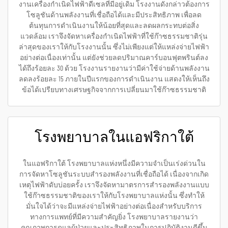
งานเครื่องกำเนิดไฟฟ้าดีเซลที่มีอยู่เดิม โรงงานดังกล่าวต้องการ
โซลูชันด้านพลังงานที่เชื่อถือได้และมีประสิทธิภาพ เพื่อลด
ต้นทุนการดำเนินงานให้น้อยที่สุดและลดผลกระทบต่อสิ่ง
แวดล้อม เราจึงจัดหาเครื่องกำเนิดไฟฟ้าที่ใช้ก๊าซธรรมชาติรุ่น
ล่าสุดของเราให้กับโรงงานนั้น ซึ่งไม่เพียงแต่ให้แหล่งจ่ายไฟฟ้า
อย่างต่อเนื่องเท่านั้น แต่ยังช่วยลดปริมาณคาร์บอนฟุตพรินต์ลง
ได้ถึงร้อยละ 30 ด้วย โรงงานรายงานว่ามีค่าใช้จ่ายด้านพลังงาน
ลดลงร้อยละ 15 ภายในปีแรกของการดำเนินงาน แสดงให้เห็นถึง
ข้อได้เปรียบทางเศรษฐกิจจากการเปลี่ยนมาใช้ก๊าซธรรมชาติ
โรงพยาบาลในแอฟริกาใต้
ในแอฟริกาใต้ โรงพยาบาลแห่งหนึ่งมีความจำเป็นเร่งด่วนใน
การจัดหาโซลูชันระบบสำรองพลังงานที่เชื่อถือได้ เนื่องจากเกิด
เหตุไฟฟ้าดับบ่อยครั้ง เราจึงจัดหามาตรการสำรองพลังงานแบบ
ใช้ก๊าซธรรมชาติของเราให้กับโรงพยาบาลแห่งนั้น ซึ่งทำให้
มั่นใจได้ว่าจะมีแหล่งจ่ายไฟฟ้าอย่างต่อเนื่องสำหรับบริการ
ทางการแพทย์ที่มีความสำคัญยิ่ง โรงพยาบาลรายงานว่า
คุณภาพการดูแลผู้ป่วยและประสิทธิภาพในการปฏิบัติงานดีขึ้น