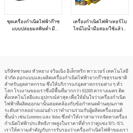
ชุดเครื่องกำเนิดไฟฟ้าก๊าซ
เครื่องกำเนิดไฟฟ้าเทอร์โบ
แบบปล่อยมลพิษต่ำ มี
ไจน์ไอน้ำมือสอง/ใช้แล้วที่
ประสิทธิภาพด้านต้นทุน 330
ผ่านการรีเฟอร์บิชและ
กิโลวัตต์ และ 360 กิโลวัตต์
รับรองคุณภาพระดับ
แบบเงียบ สำหรับการใช้งาน
พรีเมียม พร้อมหม้อไอน้ำ
ในภาคอุตสาหกรรมและเชิง
สำหรับแปลงพลังงานความ
พาณิชย์
ร้อนเป็นพลังงานไฟฟ้า
บริษัทซานตง หัวหยาง จวินเนิง อิเล็กทริก พาวเวอร์ เทคโนโลยี
จำกัด ออกแบบและผลิตเครื่องกำเนิดไฟฟ้าจากก๊าซธรรมชาติ
สำหรับอุตสาหกรรม ซึ่งให้บริการแก่อุตสาหกรรมต่าง ๆ ทั่ว
โลก โรงงานของเราซึ่งมีพื้นที่มากกว่า 62,000 ตารางเมตร ติด
ตั้งเทคโนโลยีและอุปกรณ์ล่าสุด เพื่อให้มั่นใจว่าเครื่องกำเนิด
ไฟฟ้าที่ผลิตออกมานั้นสอดคล้องกับข้อกำหนดด้านคุณภาพ
ระดับสากลอย่างแม่นยำ เราทำงานร่วมกับผู้ผลิตเครื่องยนต์
ชั้นนำ เช่น Cummins และ Volvo ซึ่งทำให้เราสามารถจัดหาเครื่อง
กำเนิดไฟฟ้าประสิทธิภาพสูงในราคาที่ต่ำกว่าคู่แข่ง 10%-15%
เราให้ความสำคัญกับการรับรองว่าเครื่องกำเนิดไฟฟ้าของเรา