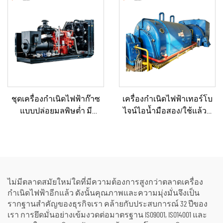
แจ้งและสถานการณ์ฉุกเฉิน
ชุดเครื่องกำเนิดไฟฟ้าก๊าซ
เครื่องกำเนิดไฟฟ้าเทอร์โบ
แบบปล่อยมลพิษต่ำ มี
ไจน์ไอน้ำมือสอง/ใช้แล้วที่
ประสิทธิภาพด้านต้นทุน 330
ผ่านการรีเฟอร์บิชและ
กิโลวัตต์ และ 360 กิโลวัตต์
รับรองคุณภาพระดับ
แบบเงียบ สำหรับการใช้งาน
พรีเมียม พร้อมหม้อไอน้ำ
ในภาคอุตสาหกรรมและเชิง
สำหรับแปลงพลังงานความ
พาณิชย์
ร้อนเป็นพลังงานไฟฟ้า
ไม่มีตลาดสมัยใหม่ใดที่มีความต้องการสูงกว่าตลาดเครื่อง
กำเนิดไฟฟ้าอีกแล้ว ดังนั้นคุณภาพและความมุ่งมั่นจึงเป็น
รากฐานสำคัญของธุรกิจเรา คล้ายกับประสบการณ์ 32 ปีของ
เรา การยึดมั่นอย่างเข้มงวดต่อมาตรฐาน ISO9001, ISO14001 และ