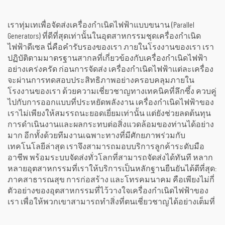
สำหรับแปลงพลังงานความ
ร้อนเป็นพลังงานไฟฟ้า
เราทุ่มเทเพื่อจัดส่งเครื่องกำเนิดไฟฟ้าแบบขนาน (Parallel
Generators) ที่ดีที่สุดเท่านั้นในอุตสาหกรรมชุดเครื่องกำเนิด
ไฟฟ้าดีเซล นี่คือคำรับรองของเรา ภายในโรงงานของเรา เรา
ปฏิบัติตามมาตรฐานสากลที่เกี่ยวข้องกับเครื่องกำเนิดไฟฟ้า
อย่างเคร่งครัด ก่อนการจัดส่ง เครื่องกำเนิดไฟฟ้าแต่ละเครื่อง
จะผ่านการทดสอบประสิทธิภาพอย่างครอบคลุมภายใน
โรงงานของเรา ด้วยความเชี่ยวชาญทางเทคนิคที่ลึกซึ้ง ควบคู่
ไปกับการออกแบบที่ประหยัดพลังงาน เครื่องกำเนิดไฟฟ้าของ
เราไม่เพียงให้สมรรถนะยอดเยี่ยมเท่านั้น แต่ยังช่วยลดต้นทุน
การดำเนินงานและผลกระทบต่อสิ่งแวดล้อมของท่านได้อย่าง
มาก อีกทั้งด้วยทีมงานเฉพาะทางที่มีศักยภาพร่วมกับ
เทคโนโลยีล่าสุด เราจึงสามารถมอบบริการลูกค้าระดับมือ
อาชีพ พร้อมระบบจัดส่งทั่วโลกที่สามารถจัดส่งได้ทันที หลาก
หลายอุตสาหกรรมที่เราให้บริการเป็นหลักฐานยืนยันได้ดีที่สุด:
ภาคสาธารณสุข การก่อสร้าง และโทรคมนาคม คือเพียงไม่กี่
ตัวอย่างของอุตสาหกรรมที่ไว้วางใจเครื่องกำเนิดไฟฟ้าของ
เรา เพื่อให้พวกเขาสามารถทำสิ่งที่ตนเชี่ยวชาญได้อย่างเต็มที่