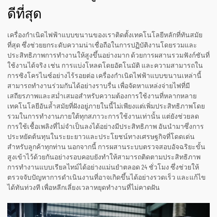
ดีที่สุด
เครื่องกำเนิดไฟฟ้าแบบขนานของเราติดตั้งเทคโนโลยีหลักที่ทันสมัย
ที่สุด ซึ่งช่วยยกระดับความน่าเชื่อถือในการปฏิบัติงานโดยรวมและ
ประสิทธิภาพการทำงานให้สูงขึ้นอย่างมาก ด้วยการผสานรวมฟังก์ชันที่
ใช้งานได้จริง เช่น การแบ่งโหลดโดยอัตโนมัติ และความสามารถใน
การซิงโครไนซ์อย่างไร้รอยต่อ เครื่องกำเนิดไฟฟ้าแบบขนานเหล่านี้
สามารถทำงานร่วมกันได้อย่างราบรื่น เพื่อจัดหาแหล่งจ่ายไฟที่มี
เสถียรภาพและสม่ำเสมอสำหรับความต้องการใช้งานที่หลากหลาย
เทคโนโลยีอันล้ำสมัยที่ฝังอยู่ภายในนี้ไม่เพียงแต่เพิ่มประสิทธิภาพโดย
รวมในการทำงานภายใต้ทุกสภาวะการใช้งานเท่านั้น แต่ยังช่วยลด
การใช้เชื้อเพลิงที่ไม่จำเป็นลงได้อย่างมีประสิทธิภาพ อันนำมาซึ่งการ
ประหยัดต้นทุนในระยะยาวและประโยชน์ทางเศรษฐกิจที่โดดเด่น
สำหรับลูกค้าทุกท่าน นอกจากนี้ การผสานระบบตรวจสอบอัจฉริยะขั้น
สูงเข้าไว้ด้วยกันอย่างรอบคอบยังทำให้สามารถติดตามประสิทธิภาพ
การทำงานแบบเรียลไทม์ได้อย่างแม่นยำตลอด 24 ชั่วโมง ซึ่งช่วยให้
ตรวจจับปัญหาการดำเนินงานที่อาจเกิดขึ้นได้อย่างรวดเร็ว และแก้ไข
ได้ทันท่วงที เพื่อหลีกเลี่ยงเวลาหยุดทำงานที่ไม่คาดฝัน