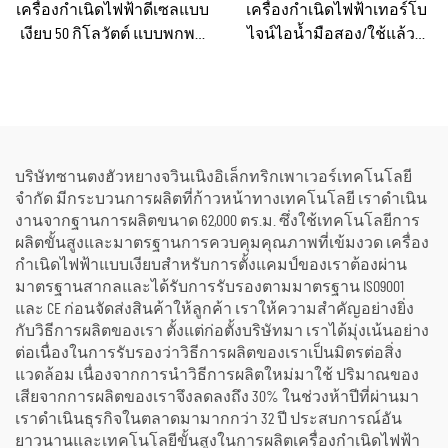
เครื่องกำเนิดไฟฟ้าดีเซลแบบ
เครื่องกำเนิดไฟฟ้าเทอร์โบ
เงียบ 50 กิโลวัตต์ แบบพกพา
ไจน์ไอน้ำมือสอง/ใช้แล้วที่
ป้องกันน้ำฝนได้ เหมาะ
ผ่านการรีเฟอร์บิชและ
สำหรับงานก่อสร้างกลาง
รับรองคุณภาพระดับ
แจ้งและสถานการณ์ฉุกเฉิน
พรีเมียม พร้อมหม้อไอน้ำ
สำหรับแปลงพลังงานความ
ร้อนเป็นพลังงานไฟฟ้า
บริษัทซานตงฮัวหยางจวินเนิงอิเล็กทริกเพาเวอร์เทคโนโลยี
จำกัด มีกระบวนการผลิตที่ก้าวหน้าทางเทคโนโลยี เราดำเนิน
งานจากฐานการผลิตขนาด 62,000 ตร.ม. ซึ่งใช้เทคโนโลยีการ
ผลิตขั้นสูงและมาตรฐานการควบคุมคุณภาพที่เข้มงวด เครื่อง
กำเนิดไฟฟ้าแบบเงียบสำหรับการตั้งแคมป์ของเราต้องผ่าน
มาตรฐานสากลและได้รับการรับรองตามมาตรฐาน ISO9001
และ CE ก่อนจัดส่งสินค้าให้ลูกค้า เราให้ความสำคัญอย่างยิ่ง
กับวิธีการผลิตของเรา ตั้งแต่ก่อตั้งบริษัทมา เราได้มุ่งเน้นอย่าง
ต่อเนื่องในการรับรองว่าวิธีการผลิตของเราเป็นมิตรต่อสิ่ง
แวดล้อม เนื่องจากการนำวิธีการผลิตใหม่มาใช้ ปริมาณของ
เสียจากการผลิตของเราจึงลดลงถึง 30% ในช่วงห้าปีที่ผ่านมา
เราดำเนินธุรกิจในตลาดมามากกว่า 32 ปี ประสบการณ์อัน
ยาวนานและเทคโนโลยีขั้นสูงในการผลิตเครื่องกำเนิดไฟฟ้า