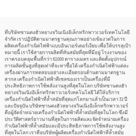
สำหรับงานก่อสร้างกลาง
รับรองคุณภาพระดับ
แจ้งและสถานการณ์ฉุกเฉิน
พรีเมียม พร้อมหม้อไอน้ำ
สำหรับแปลงพลังงานความ
ร้อนเป็นพลังงานไฟฟ้า
ที่บริษัทซานตงฮัวหยางจวินเนิงอิเล็กทริกพาวเวอร์เทคโนโลยี
จำกัด เราปฏิบัติตามมาตรฐานคุณภาพอย่างเข้มงวดในการ
ผลิตเครื่องกำเนิดไฟฟ้าแบบอินเวอร์เตอร์เงียบ เพื่อให้บรรลุเป้า
หมายนี้ เราใช้สายการผลิตที่ทันสมัยที่สุดที่มีอยู่ โรงงานของ
เราครอบคลุมพื้นที่กว่า 62,000 ตารางเมตร และติดตั้งอุปกรณ์
การผลิตขั้นสูงที่สุดเท่าที่จะหาซื้อได้ เครื่องกำเนิดไฟฟ้าแต่ละ
เครื่องผ่านการทดสอบอย่างละเอียดรอบด้านตามมาตรฐาน
สากล เครื่องกำเนิดไฟฟ้าดีเซลของเราเป็นเครื่องที่มี
ประสิทธิภาพการใช้พลังงานสูงที่สุดในโลก บริษัทซานตงฮัว
หยางจวินเนิงอิเล็กทริกพาวเวอร์เทคโนโลยี ได้ให้บริการ
เครื่องกำเนิดไฟฟ้าที่ล้ำสมัยที่สุดแก่โลกมาแล้วเป็นเวลา 32 ปี
และปัจจุบัน บริษัทซานตงฮัวหยางจวินเนิงอิเล็กทริกพาวเวอร์
คือผู้จัดจำหน่ายเครื่องกำเนิดไฟฟ้าที่ล้ำสมัยที่สุดในโลก ซึ่งมี
ประวัติศาสตร์ยาวนานที่สุดในการผลิตและจัดจำหน่ายเครื่อง
กำเนิดไฟฟ้าที่ล้ำสมัยและมีประสิทธิภาพการใช้พลังงานสูง
ที่สุดในโลก เราคือบริษัทผู้ผลิตเครื่องกำเนิดไฟฟ้าที่ล้ำสมัย