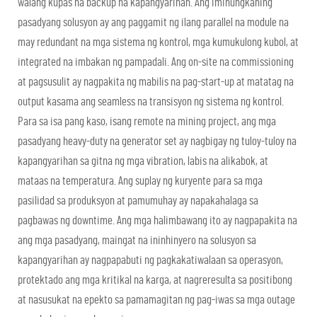
walang kupas na backup na kapangyarihan. Ang iminungkahing
pasadyang solusyon ay ang paggamit ng ilang parallel na module na
may redundant na mga sistema ng kontrol, mga kumukulong kubol, at
integrated na imbakan ng pampadali. Ang on-site na commissioning
at pagsusulit ay nagpakita ng mabilis na pag-start-up at matatag na
output kasama ang seamless na transisyon ng sistema ng kontrol.
Para sa isa pang kaso, isang remote na mining project, ang mga
pasadyang heavy-duty na generator set ay nagbigay ng tuloy-tuloy na
kapangyarihan sa gitna ng mga vibration, labis na alikabok, at
mataas na temperatura. Ang suplay ng kuryente para sa mga
pasilidad sa produksyon at pamumuhay ay napakahalaga sa
pagbawas ng downtime. Ang mga halimbawang ito ay nagpapakita na
ang mga pasadyang, maingat na ininhinyero na solusyon sa
kapangyarihan ay nagpapabuti ng pagkakatiwalaan sa operasyon,
protektado ang mga kritikal na karga, at nagreresulta sa positibong
at nasusukat na epekto sa pamamagitan ng pag-iwas sa mga outage