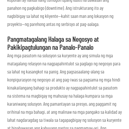
koponan ay handa nang tumugon upang lubos na bawasan ang
panahon ng pagkabigo (downtime). Ang istrukturang ito ay
nagbibigay sa lahat ng kliyente—kahit saan man ang lokasyon ng
proyekto—ng parehong antas ng serbisyo at pag-aalaga.
Pangmatagalang Halaga sa Negosyo at
Pakikipagtulungan na Panalo-Panalo
Ang mga pasutom na solusyon sa kuryente ay ang simula ng mga
matagalang relasyon na nagpapahintulot sa paglago ng negosyo para
sa lahat ng kasangkot na panig. Ang pagsasaalang-alang sa
konpigurasyon ng negosyo at ang pag-iwas sa pagsama ng mga hindi
kinakailangang bahagi sa produkto ay nagpapahintulot sa pasutom
na sistema na magbigay ng mahusay na halaga kumpara sa mga
karaniwang solusyon. Ang pamantayan sa presyo, ang paggamit ng
orihinal na mga bahagi, at ang malinaw na mga pangako sa kalidad ay
lahat nagdaragdag sa tiwala sa tagapagbigay ng solusyon sa kuryente
at binabawasan ang kabuuang gastos sa pagmamay-ari. Ang