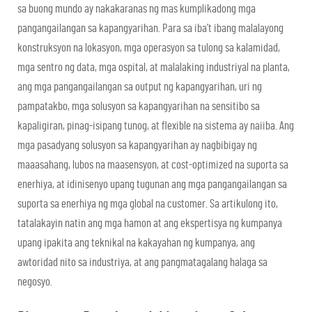
sa buong mundo ay nakakaranas ng mas kumplikadong mga
pangangailangan sa kapangyarihan. Para sa iba’t ibang malalayong
konstruksyon na lokasyon, mga operasyon sa tulong sa kalamidad,
mga sentro ng data, mga ospital, at malalaking industriyal na planta,
ang mga pangangailangan sa output ng kapangyarihan, uri ng
pampatakbo, mga solusyon sa kapangyarihan na sensitibo sa
kapaligiran, pinag-isipang tunog, at flexible na sistema ay naiiba. Ang
mga pasadyang solusyon sa kapangyarihan ay nagbibigay ng
maaasahang, lubos na maasensyon, at cost-optimized na suporta sa
enerhiya, at idinisenyo upang tugunan ang mga pangangailangan sa
suporta sa enerhiya ng mga global na customer. Sa artikulong ito,
tatalakayin natin ang mga hamon at ang ekspertisya ng kumpanya
upang ipakita ang teknikal na kakayahan ng kumpanya, ang
awtoridad nito sa industriya, at ang pangmatagalang halaga sa
negosyo.