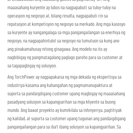
maaasahang kuryente ay lubos na nagpapabuti sa tuloy-tuloy na
operasyon ng negosyo at, bilang resulta, nagpapabuti rin sa
reputasyon at kompetisyon ng negosyo sa merkado. Ang mga kasosyo
sa kuryente ay nangangalaga sa mga pangangailangan sa enerhiya ng
negosyo, na nagpapahintulot sa negosyo na tumutuon sa kung ano
ang pinakamahusay nitong ginagawa. Ang modelo na ito ay
nagbibigay ng pangmatagalang paglago pareho para sa customer at
sa tagapagbigay ng solusyon.
Ang TorchPower ay nagpapakaisa ng mga dekada ng ekspertisya sa
industriya kasama ang kahangahan ng pagmamanupaktura at
suporta sa pandaigdigang customer upang magbigay ng maaasahang
pasadyang solusyon sa kapangyarihan sa mga kliyente sa buong
mundo. Ang bawat proyekto ay kumikilala sa inhinyeriya, pagtitiyak
ng kalidad, at suporta sa customer upang tugunan ang pandaigdigang
pangangailangan para sa iba't ibang solusyon sa kapangyarihan. Sa