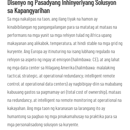
Disenyo ng Pasadyang Inhinyeriyang Solusyon
sa Kapangyarihan
Sa mga nakalipas na taon, ang ilang tiyak na hamon ay
kinabibilangan ng pangangailangan para sa matatag at mataas na
performans na mga yunit sa mga rehiyon tulad ng Africa upang
makayanan ang alikabok, temperatura, at hindi stable na mga grid ng
kuryente. Ang Europa ay itinuturing na isang lubhang regulado na
rehiyon sa aspeto ng ingay at emisyon (halimbawa: CE), at ang lahat
ng mga data center sa Hilagang Amerika (halimbawa: malalaking
tactical, strategic, at operational redundancy; intelligent remote
control; at operational data centers) ay nagbibigay-diin sa mababang
kabuuang gastos sa pagmamay-ari (total cost of ownership), mataas
na redundancy, at intelligent na remote monitoring at operational na
kakayahan. Ang mga taon ng karanasan sa larangang ito ay
humantong sa pagbuo ng mga pinakamahusay na praktika para sa
mga personalisadong solusyon sa kuryente.