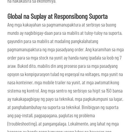
na nakakasira sa ekonomiya.
Global na Suplay at Responsibong Suporta
Ang mga kakayahan sa pagmamanupaktura at serbisyo sa buong
mundo ay nagbibigay-daan para sa mabilis at tuloy-tuloy na suporta,
gayundin para sa mabilis at madaling pangkalahatang
pagmamanupaktura ng mga pasadyang order. Ang karamihan sa mga
order para sa mga stock na yunit ay handa nang ipadala sa loob ng 7
araw. Bukod dito, mabilis din ang proseso para sa mga pasadyang
opsyon sa konpigurasyon tulad ng espesyal na voltages, mga yunit na
nasa konteiner, mga mobile trailer na yunit, at mga awtomatikong
sistema ng kontrol. Ang mga sentro ng serbisyo sa higit sa 150 bansa
ay nakakapagbigay ng payo sa teknikal, mga pagkukumpuni sa lugar,
at panghabambuhay na suporta sa teknikal. Binibigyan ng suporta
ang pag-install, pagpapagana, paglutas ng problema
(troubleshooting), at pangangalaga. Lokalmente, ang lahat ng mga