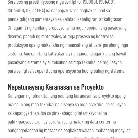
Services ng prestihiyosong mga sertipiko (ISO9001, ISO14001,
ISO45001, CE, at EPA) na nagpapakita ng pagkakasunod sa
pandaigdigang pamantayan sa kalidad, kapaligiran, at kaligtasan.
Ginagamit ng kanilang propesyonal na mga koponan ang pasadyang
disenyo, pagpili ng materyales, at mga proseso ng kontrol sa
produksyon upang makalikha ng maaasahang at pare-parehong mga
sistema. Ang ganitong katiyakan ay nangangahulugan na ang bawat
pasadyang sistema ay sumusunod sa mga teknikal na regulasyon
para sa ligtas at epektibong operasyon sa buong buhay ng sistema.
Napatunayang Karanasan sa Proyekto
Kailangan ng ipinakita nang naunang karanasan sa proyekto upang
maisalin ang mga teknikal na disenyo sa mga praktikal na solusyon
sa kapangyarihan. Isa sa pinakabagong internasyonal na
pakikipagsapalaran ay para sa isang malaking data center na
nangangailangan ng mataas na pagkakatiwalaan, mababang ingay, at