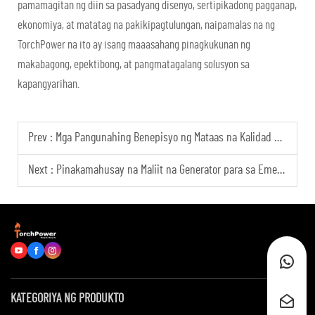
pamamagitan ng diin sa pasadyang disenyo, sertipikadong pagganap,
ekonomiya, at matatag na pakikipagtulungan, naipamalas na ng
TorchPower na ito ay isang maaasahang pinagkukunan ng
makabagong, epektibong, at pangmatagalang solusyon sa
kapangyarihan.
Prev :
Mga Pangunahing Benepisyo ng Mataas na Kalidad na Diesel Generator para sa Paggamit sa Industriya
Next :
Pinakamahusay na Maliit na Generator para sa Emergency Backup
KATEGORIYA NG PRODUKTO