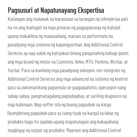
Pagsusuri at Napatunayang Ekspertisa
Kailangan ang malawak na karanasan sa larangan ng inhinyeriya pati
na rin ang mahigpit na mga proseso ng pagpapatunay ng kalidad
upang makalikha ng maaasahang, mataas na performans na
pasadyang mga sistema ng kapangyarihan. Ang Additional Control
Services ay nag-aalok ng katiyakan bilang pangunahing bahagi gamit
ang mga brand ng motor na Cummins, Volvo, MTU, Perkins, Wichai, at
Yuchai. Para sa kanilang mga pasadyang solusyon, inii-integrate ng
Additional Control Services ang mga advanced na sistema ng kontrol
para sa awtomatikong pagsimula-at-pagpapahinto, operasyon nang
sabay-sabay, pangmatagalang pagsubaybay, at sariling diagnosis ng
mga kahinaan. Nag-ooffer sila ng buong pagsubok sa karga
(kumpletong pagsubok para sa isang tiyak na karga) sa lahat ng
produkto bago ito ipadala upang mapatunayan ang kakayahang
magbigay ng output ng produkto. Mayroon ang Additional Control