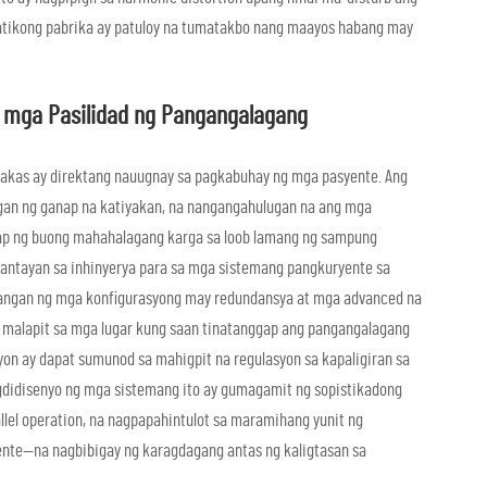
matikong pabrika ay patuloy na tumatakbo nang maayos habang may
a mga Pasilidad ng Pangangalagang
lakas ay direktang nauugnay sa pagkabuhay ng mga pasyente. Ang
gan ng ganap na katiyakan, na nangangahulugan na ang mga
ap ng buong mahahalagang karga sa loob lamang ng sampung
antayan sa inhinyerya para sa mga sistemang pangkuryente sa
langan ng mga konfigurasyong may redundansya at mga advanced na
y malapit sa mga lugar kung saan tinatanggap ang pangangalagang
yon ay dapat sumunod sa mahigpit na regulasyon sa kapaligiran sa
gdidisenyo ng mga sistemang ito ay gumagamit ng sopistikadong
el operation, na nagpapahintulot sa maramihang yunit ng
ente—na nagbibigay ng karagdagang antas ng kaligtasan sa