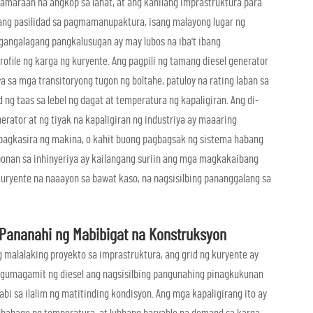
amaraan na angkop sa lahat, at ang kanilang imprastruktura para
sang pasilidad sa pagmamanupaktura, isang malayong lugar ng
gangalagang pangkalusugan ay may lubos na iba't ibang
ofile ng karga ng kuryente. Ang pagpili ng tamang diesel generator
 sa mga transitoryong tugon ng boltahe, patuloy na rating laban sa
d ng taas sa lebel ng dagat at temperatura ng kapaligiran. Ang di-
rator at ng tiyak na kapaligiran ng industriya ay maaaring
pagkasira ng makina, o kahit buong pagbagsak ng sistema habang
ponan sa inhinyeriya ay kailangang suriin ang mga magkakaibang
uryente na naaayon sa bawat kaso, na nagsisilbing pananggalang sa
Pananahi ng Mabibigat na Konstruksyon
malalaking proyekto sa imprastruktura, ang grid ng kuryente ay
a gumagamit ng diesel ang nagsisilbing pangunahing pinagkukunan
bi sa ilalim ng matitinding kondisyon. Ang mga kapaligirang ito ay