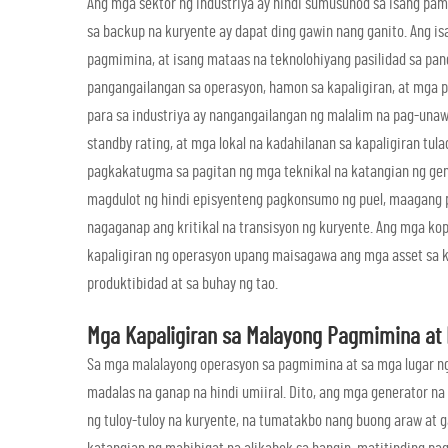
Ang mga sektor ng industriya ay hindi sumusunod sa isang pam
sa backup na kuryente ay dapat ding gawin nang ganito. Ang i
pagmimina, at isang mataas na teknolohiyang pasilidad sa pan
pangangailangan sa operasyon, hamon sa kapaligiran, at mga pr
para sa industriya ay nangangailangan ng malalim na pag-unawa
standby rating, at mga lokal na kadahilanan sa kapaligiran tula
pagkakatugma sa pagitan ng mga teknikal na katangian ng gene
magdulot ng hindi episyenteng pagkonsumo ng puel, maagang 
nagaganap ang kritikal na transisyon ng kuryente. Ang mga ko
kapaligiran ng operasyon upang maisagawa ang mga asset sa k
produktibidad at sa buhay ng tao.
Mga Kapaligiran sa Malayong Pagmimina at 
Sa mga malalayong operasyon sa pagmimina at sa mga lugar ng 
madalas na ganap na hindi umiiral. Dito, ang mga generator n
ng tuloy-tuloy na kuryente, na tumatakbo nang buong araw at ga