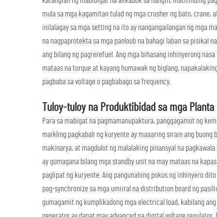
katangian ng mabibigat na alikabok sa hangin, matitinding pa
mula sa mga kagamitan tulad ng mga crusher ng bato, crane, at
inilalagay sa mga setting na ito ay nangangailangan ng mga ma
na nagpaprotekta sa mga panloob na bahagi laban sa pisikal n
ang bilang ng pagrerefuel. Ang mga bihasang inhinyerong nasa 
mataas na torque at kayang humawak ng biglang, napakalaking 
pagbaba sa voltage o pagbabago sa frequency.
Tuloy-tuloy na Produktibidad sa mga Plan
Para sa mabigat na pagmamanupaktura, panggagamot ng kemika
maikling pagkabali ng kuryente ay maaaring sirain ang buong 
makinarya, at magdulot ng malalaking pinansyal na pagkawala.
ay gumagana bilang mga standby unit na may mataas na kapas
paglipat ng kuryente. Ang pangunahing pokus ng inhinyero dito
pag-synchronize sa mga umiiral na distribution board ng pasi
gumagamit ng kumplikadong mga electrical load, kabilang ang 
generator ay dapat may advanced na digital voltage regulator. 