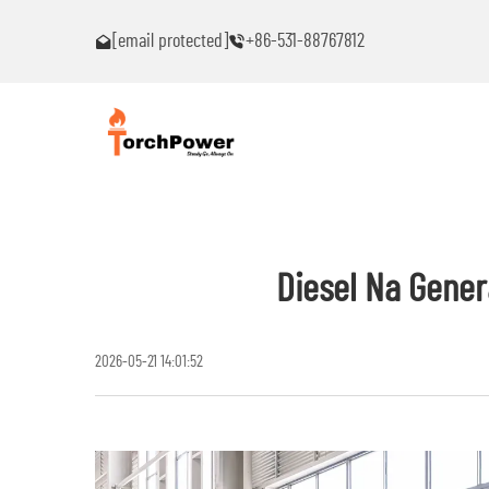
akaranas ng
Makipag-ugnayan sa akin agad kung ikaw ay makakaranas n
[email protected]
+86-531-88767812
anumang problema!
Diesel Na Gener
2026-05-21 14:01:52