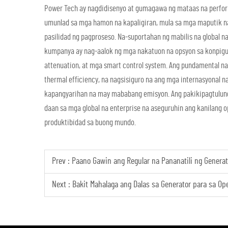
Power Tech ay nagdidisenyo at gumagawa ng mataas na perform
umunlad sa mga hamon na kapaligiran, mula sa mga maputik n
pasilidad ng pagproseso. Na-suportahan ng mabilis na global n
kumpanya ay nag-aalok ng mga nakatuon na opsyon sa konpigur
attenuation, at mga smart control system. Ang pundamental na 
thermal efficiency, na nagsisiguro na ang mga internasyonal 
kapangyarihan na may mababang emisyon. Ang pakikipagtulunga
daan sa mga global na enterprise na aseguruhin ang kanilang op
produktibidad sa buong mundo.
Prev :
Paano Gawin ang Regular na Pananatili ng Generat
Next :
Bakit Mahalaga ang Dalas sa Generator para sa Op