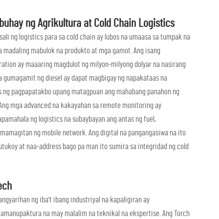
hay ng Agrikultura at Cold Chain Logistics
li ng logistics para sa cold chain ay lubos na umaasa sa tumpak na
a madaling mabulok na produkto at mga gamot. Ang isang
ration ay maaaring magdulot ng milyon-milyong dolyar na nasirang
na gumagamit ng diesel ay dapat magbigay ng napakataas na
ras ng pagpapatakbo upang matagpuan ang mahabang panahon ng
. Ang mga advanced na kakayahan sa remote monitoring ay
pamahala ng logistics na subaybayan ang antas ng fuel,
amamagitan ng mobile network. Ang digital na pangangasiwa na ito
tukoy at naa-address bago pa man ito sumira sa integridad ng cold
ech
yarihan ng iba't ibang industriyal na kapaligiran ay
amanupaktura na may malalim na teknikal na ekspertise. Ang Torch