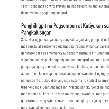
sensitibong mga control system, na nagsisiguro na ang awto
di-inaasahang pagkabigo ng grid.
Panghihigpit na Pagsumbon at Katiyakan s
Pangkalusugan
Sa sektor ng pangangalagang pangkalusugan, ang pampalit na 
mga ospital at sentro ng paggamot sa trauma ay nangangailan
generator para sa emergency ay dapat magsimula at tumangg
segundo mula sa pagkabigo ng pangunahing grid. Ang mga pam
pangangalagang pangkalusugan ay napakasigla, na nangangai
acoustic enclosure upang bawasan ang polusyon dulot ng inga
pangpasiente. Bukod dito, ang mga sistema ng kontrol sa emis
urbanong mga lugar. Ang mga inhinyerong pangkuryente na na
mga module ng kontrol na may kakayahang awtomatikong parall
generator na mag-synchronize at magbahagi ng karga ng kury
operasyon at redundansya ng sistema.