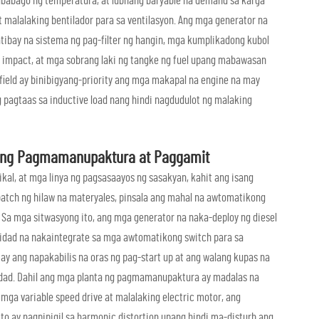
gbabago ng temperatura, at lubhang baryable na demand sa karga
 malalaking bentilador para sa ventilasyon. Ang mga generator na
tibay na sistema ng pag-filter ng hangin, mga kumplikadong kubol
a impact, at mga sobrang laki ng tangke ng fuel upang mabawasan
field ay binibigyang-priority ang mga makapal na engine na may
pagtaas sa inductive load nang hindi nagdudulot ng malaking
ta ng Pagmamanupaktura at Paggamit
l, at mga linya ng pagsasaayos ng sasakyan, kahit ang isang
batch ng hilaw na materyales, pinsala ang mahal na awtomatikong
 Sa mga sitwasyong ito, ang mga generator na naka-deploy ng diesel
idad na nakaintegrate sa mga awtomatikong switch para sa
 ay ang napakabilis na oras ng pag-start up at ang walang kupas na
lidad. Dahil ang mga planta ng pagmamanupaktura ay madalas na
mga variable speed drive at malalaking electric motor, ang
Ito ay nagpipigil sa harmonic distortion upang hindi ma-disturb ang