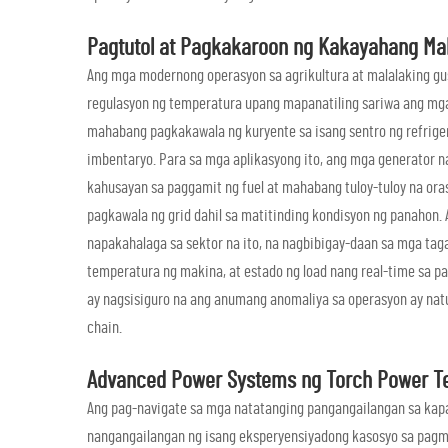
Pagtutol at Pagkakaroon ng Kakayahang Mabu
Ang mga modernong operasyon sa agrikultura at malalaking gusa
regulasyon ng temperatura upang mapanatiling sariwa ang mg
mahabang pagkakawala ng kuryente sa isang sentro ng refrige
imbentaryo. Para sa mga aplikasyong ito, ang mga generator 
kahusayan sa paggamit ng fuel at mahabang tuloy-tuloy na o
pagkawala ng grid dahil sa matitinding kondisyon ng panahon
napakahalaga sa sektor na ito, na nagbibigay-daan sa mga taga
temperatura ng makina, at estado ng load nang real-time sa p
ay nagsisiguro na ang anumang anomaliya sa operasyon ay natu
chain.
Advanced Power Systems ng Torch Power T
Ang pag-navigate sa mga natatanging pangangailangan sa kapang
nangangailangan ng isang eksperyensiyadong kasosyo sa pagm