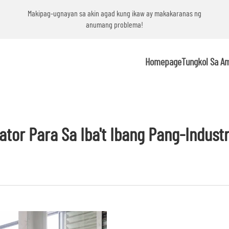
g
Makipag-ugnayan sa akin agad kung ikaw ay makakaranas ng
anumang problema!
Homepage
Tungkol Sa A
ator Para Sa Iba't Ibang Pang-Indust