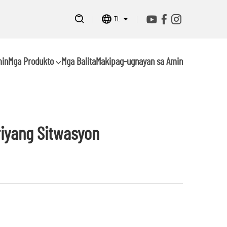
TL
min
Mga Produkto
Mga Balita
Makipag-ugnayan sa Amin
riyang Sitwasyon