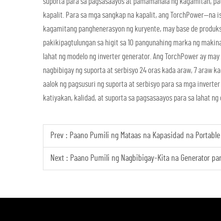
suporta para sa pagsasaayos at pamamahala ng kagamitan, pati
kapalit. Para sa mga sangkap na kapalit, ang TorchPower—na 
kagamitang panghenerasyon ng kuryente, may base de produk
pakikipagtulungan sa higit sa 10 pangunahing marka ng maki
lahat ng modelo ng inverter generator. Ang TorchPower ay may m
nagbibigay ng suporta at serbisyo 24 oras kada araw, 7 araw ka
aalok ng pagsusuri ng suporta at serbisyo para sa mga inverte
katiyakan, kalidad, at suporta sa pagsasaayos para sa lahat ng
Prev :
Paano Pumili ng Mataas na Kapasidad na Portable
Next :
Paano Pumili ng Nagbibigay-Kita na Generator pa