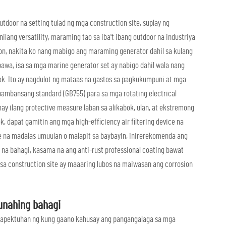
door na setting tulad ng mga construction site, suplay ng
ilang versatility, maraming tao sa iba't ibang outdoor na industriya
aon, nakita ko nang mabigo ang maraming generator dahil sa kulang
awa, isa sa mga marine generator set ay nabigo dahil wala nang
k. Ito ay nagdulot ng mataas na gastos sa pagkukumpuni at mga
 pambansang standard (GB755) para sa mga rotating electrical
ay ilang protective measure laban sa alikabok, ulan, at ekstremong
, dapat gamitin ang mga high-efficiency air filtering device na
ite na madalas umuulan o malapit sa baybayin, inirerekomenda ang
na bahagi, kasama na ang anti-rust professional coating bawat
a construction site ay maaaring lubos na maiwasan ang corrosion
unahing bahagi
aaapektuhan ng kung gaano kahusay ang pangangalaga sa mga