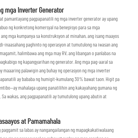
ng mga Inverter Generator
at pamantayang pagpapanatili ng mga inverter generator ay upang
abuo ng konkretong komersyal na benepisyo para sa mga
a ang mga kumpanya sa konstruksyon at minahan, ang isang maayos
 di-inaasahang paghinto ng operasyon at tumutulong na iwasan ang
umagamit, halimbawa ang mga may RV, ang libangan o panlabas na
pagkabigo ng kapangyarihan ng generator. Ang mga pag-aaral sa
ay maaaring palawigin ang buhay ng operasyon ng mga inverter
papanatili ay bababa ng humigit-kumulang 30% bawat taon. Higit pa
ventibo—ay mahalaga upang panatilihin ang kakayahang gumana ng
l. Sa wakas, ang pagpapanatili ay tumutulong upang abutin at
sasaayos at Pamamahala
g paggamit sa labas ay nangangailangan ng mapagkakatiwalaang