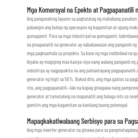
Mga Komersyal na Epekto at Pagpapanatili 
Ang pangunahing layunin sa pagtatatag ng mahabang panahon 
palawigin ang buhay ng operasyon ng kagamitan at upang mak
gumagamit. Para sa mga industriyal na gumagamit, halimbaw
na pinapanatili na generator ay nababawasan ang panganib ng
mga pagkaantala sa proyekto. Sa kaso ng mga indibidwal na g
biyahe ay magiging mas kasiya-siya nang walang panganib ng 
industriya ay nagpapakita na ang pamantayang pagpapanatili 
generator ng higit sa 50%. Bukod dito, ang mga gastos sa pag
rito, ang pagpapanatili—lalo na kapag ginagawa nang pampre
generator at tumutulong na mapanatili ang halaga nito sa rese
gamitin ang mga kagamitan sa kanilang buong potensyal.
Mapagkakatiwalaang Serbisyo para sa Pag
Ang mga inverter generator na ginawa para sa pangmatagalan