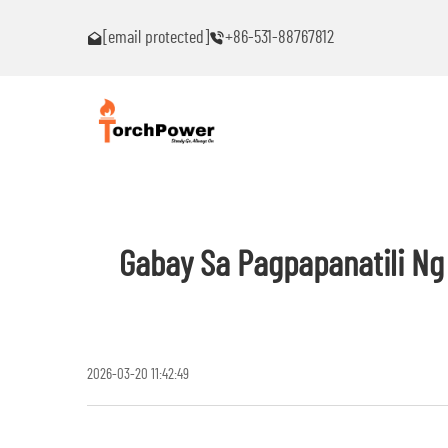
akaranas ng
Makipag-ugnayan sa akin agad kung ikaw ay makakaranas n
[email protected]
+86-531-88767812
anumang problema!
Gabay Sa Pagpapanatili N
2026-03-20 11:42:49