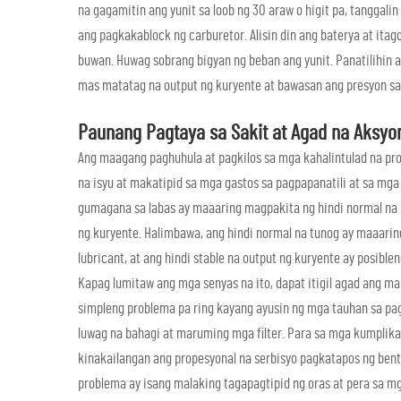
na gagamitin ang yunit sa loob ng 30 araw o higit pa, tanggal
ang pagkakablock ng carburetor. Alisin din ang baterya at itago
buwan. Huwag sobrang bigyan ng beban ang yunit. Panatilihin 
mas matatag na output ng kuryente at bawasan ang presyon sa 
Paunang Pagtaya sa Sakit at Agad na Aksyo
Ang maagang paghuhula at pagkilos sa mga kahalintulad na pr
na isyu at makatipid sa mga gastos sa pagpapanatili at sa mga
gumagana sa labas ay maaaring magpakita ng hindi normal na i
ng kuryente. Halimbawa, ang hindi normal na tunog ay maaarin
lubricant, at ang hindi stable na output ng kuryente ay posible
Kapag lumitaw ang mga senyas na ito, dapat itigil agad ang mak
simpleng problema pa ring kayang ayusin ng mga tauhan sa pag
luwag na bahagi at maruming mga filter. Para sa mga kumplikad
kinakailangan ang propesyonal na serbisyo pagkatapos ng ben
problema ay isang malaking tagapagtipid ng oras at pera sa m