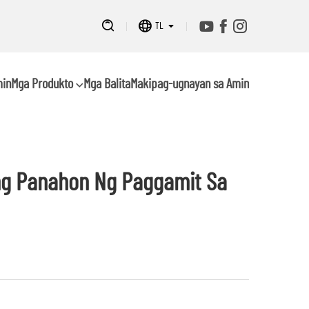
TL
min
Mga Produkto
Mga Balita
Makipag-ugnayan sa Amin
ng Panahon Ng Paggamit Sa