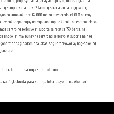
 na rin ng propesyonal na gabay at suplay ng mga sangkap na
isang kumpanya na may 32 taon ng karanasan sa paggawa ng
syon na sumasakop sa 62,000 metro kuwadrado, at OEM na may
na—ay nakakapagbigay ng mga sangkap na kapalit na compatible sa
ga sentro ng serbisyo at suporta sa higit sa 150 bansa, na
da linggo, at may buhay na sentro ng serbisyo at suporta na nag-
r generator na ginagamit sa labas. Ang TorchPower ay nag-aalok ng
 generator.
 Generator para sa mga Konstruksyon
ra sa Pagbebenta para sa mga Internasyonal na Ahente?