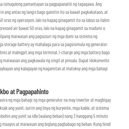
sa isinugulong pamantayan sa pagpapanatili ng tagagawa. Ang
iin ang antas ng langis bago gamitin ito sa bawat pagkakataon, at
0 oras ng operasyon, lalo na kapag ginagamit ito sa labas sa ilalim
mpressed air bawat 50 oras, lalo na kapag ginagamit sa madumi o
ra. Upang maiwasan ang pagsusuri ng mga dumi sa sistema ng
mga storage battery ay mahalaga para sa pagsisimula ng generator.
alinis at mahigpit ang mga terminal. I-charge ang mga battery bago
 maiwasan ang pagkawala ng singil at pinsala. Dapat idokumento
ubaybayan ang kalagayan ng kagamitan at matukoy ang mga bahagi
kbo at Pagpapahinto
ira ng mga bahagi ng mga generator na may inverter at magbigay
 ang yunit, suriin ang linya ng kuryente, mga kable, at sistema
akbohin ang yunit sa idle (walang beban) nang 3 hanggang 5 minuto
ng maayos at maiwasan ang biglang pagbabago ng beban. Kung hindi