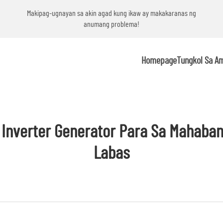
g
Makipag-ugnayan sa akin agad kung ikaw ay makakaranas ng
anumang problema!
Homepage
Tungkol Sa A
g Inverter Generator Para Sa Mahaba
Labas