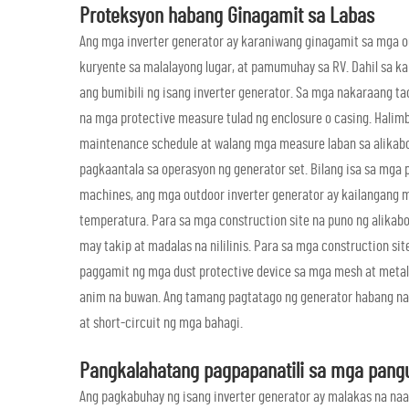
Proteksyon habang Ginagamit sa Labas
Ang mga inverter generator ay karaniwang ginagamit sa mga out
kuryente sa malalayong lugar, at pamumuhay sa RV. Dahil sa kan
ang bumibili ng isang inverter generator. Sa mga nakaraang t
na mga protective measure tulad ng enclosure o casing. Halimb
maintenance schedule at walang mga measure laban sa alikabo
pagkaantala sa operasyon ng generator set. Bilang isa sa mga
machines, ang mga outdoor inverter generator ay kailangang m
temperatura. Para sa mga construction site na puno ng alikabok
may takip at madalas na nililinis. Para sa mga construction s
paggamit ng mga dust protective device sa mga mesh at metal 
anim na buwan. Ang tamang pagtatago ng generator habang nas
at short-circuit ng mga bahagi.
Pangkalahatang pagpapanatili sa mga pang
Ang pagkabuhay ng isang inverter generator ay malakas na n