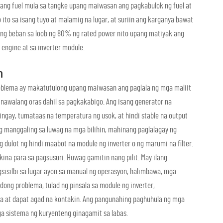
in ang fuel mula sa tangke upang maiwasan ang pagkabulok ng fuel at
 ito sa isang tuyo at malamig na lugar, at suriin ang karganya bawat
ang beban sa loob ng 80% ng rated power nito upang matiyak ang
engine at sa inverter module.
n
oblema ay makatutulong upang maiwasan ang paglala ng mga maliit
 nawalang oras dahil sa pagkakabigo. Ang isang generator na
ngay, tumataas na temperatura ng usok, at hindi stable na output
g manggaling sa luwag na mga bilihin, mahinang paglalagay ng
ng dulot ng hindi maabot na module ng inverter o ng marumi na filter.
ina para sa pagsusuri. Huwag gamitin nang pilit. May ilang
sisilbi sa lugar ayon sa manual ng operasyon; halimbawa, mga
ong problema, tulad ng pinsala sa module ng inverter,
ta at dapat agad na kontakin. Ang pangunahing paghuhula ng mga
ga sistema ng kuryenteng ginagamit sa labas.