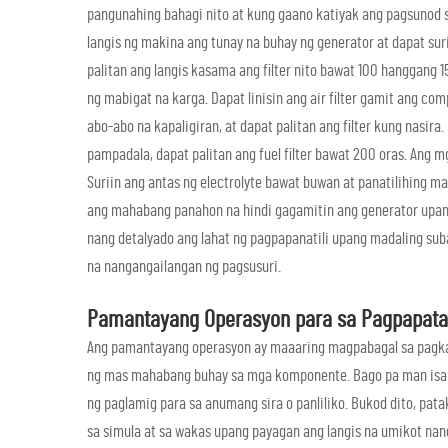
pangunahing bahagi nito at kung gaano katiyak ang pagsunod 
langis ng makina ang tunay na buhay ng generator at dapat sur
palitan ang langis kasama ang filter nito bawat 100 hanggang 15
ng mabigat na karga. Dapat linisin ang air filter gamit ang co
abo-abo na kapaligiran, at dapat palitan ang filter kung nasi
pampadala, dapat palitan ang fuel filter bawat 200 oras. Ang 
Suriin ang antas ng electrolyte bawat buwan at panatilihing m
ang mahabang panahon na hindi gagamitin ang generator upang
nang detalyado ang lahat ng pagpapanatili upang madaling s
na nangangailangan ng pagsusuri.
Pamantayang Operasyon para sa Pagpapata
Ang pamantayang operasyon ay maaaring magpabagal sa pagkas
ng mas mahabang buhay sa mga komponente. Bago pa man isaksak
ng paglamig para sa anumang sira o panliliko. Bukod dito, pat
sa simula at sa wakas upang payagan ang langis na umikot na