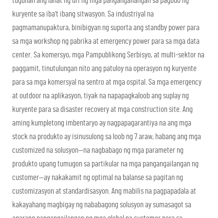
tugunan ang lahat ng uri ng mga pangangailangan sa pagbuo ng
kuryente sa iba't ibang sitwasyon. Sa industriyal na
pagmamanupaktura, binibigyan ng suporta ang standby power para
sa mga workshop ng pabrika at emergency power para sa mga data
center. Sa komersyo, mga Pampublikong Serbisyo, at multi-sektor na
paggamit, tinutulungan nito ang patuloy na operasyon ng kuryente
para sa mga komersyal na sentro at mga ospital. Sa mga emergency
at outdoor na aplikasyon, tiyak na napapagkaloob ang suplay ng
kuryente para sa disaster recovery at mga construction site. Ang
aming kumpletong imbentaryo ay nagpapagarantiya na ang mga
stock na produkto ay isinusulong sa loob ng 7 araw, habang ang mga
customized na solusyon—na nagbabago ng mga parameter ng
produkto upang tumugon sa partikular na mga pangangailangan ng
customer—ay nakakamit ng optimal na balanse sa pagitan ng
customizasyon at standardisasyon. Ang mabilis na pagpapadala at
kakayahang magbigay ng nababagong solusyon ay sumasagot sa