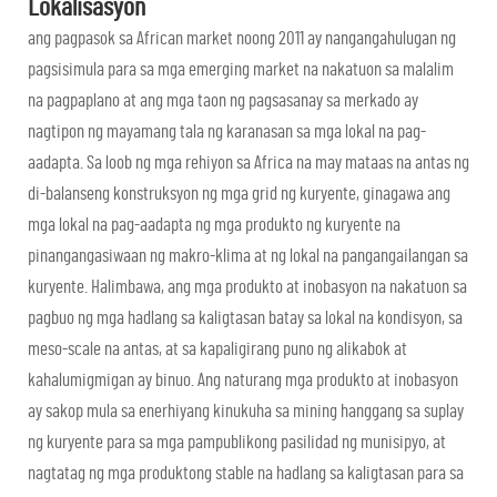
Lokalisasyon
ang pagpasok sa African market noong 2011 ay nangangahulugan ng
pagsisimula para sa mga emerging market na nakatuon sa malalim
na pagpaplano at ang mga taon ng pagsasanay sa merkado ay
nagtipon ng mayamang tala ng karanasan sa mga lokal na pag-
aadapta. Sa loob ng mga rehiyon sa Africa na may mataas na antas ng
di-balanseng konstruksyon ng mga grid ng kuryente, ginagawa ang
mga lokal na pag-aadapta ng mga produkto ng kuryente na
pinangangasiwaan ng makro-klima at ng lokal na pangangailangan sa
kuryente. Halimbawa, ang mga produkto at inobasyon na nakatuon sa
pagbuo ng mga hadlang sa kaligtasan batay sa lokal na kondisyon, sa
meso-scale na antas, at sa kapaligirang puno ng alikabok at
kahalumigmigan ay binuo. Ang naturang mga produkto at inobasyon
ay sakop mula sa enerhiyang kinukuha sa mining hanggang sa suplay
ng kuryente para sa mga pampublikong pasilidad ng munisipyo, at
nagtatag ng mga produktong stable na hadlang sa kaligtasan para sa