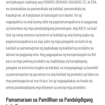
sertipikasyon, kabilang ang ISO9001, ISO14001, ISO45001, CE, at EPA,
na sumasaklaw sa pamamahala ng kalidad, pamamahala ng
kapaligiran, at kaligtasan at kalusugan sa trabaho. Ito ay
nagpapakita na ang buong siklo ng pagmamanupaktura at pagganap
ay katumbas ng mga pandaigdigang pamantayan. Ang 100% na load
test ng isang sistema ng kontrol sa kalidad ay ang huling yugto ng
pagmamanupaktura na nag-aalis ng mga panganib sa kontrol ng
kalidad sa pamamagitan ng pagbabago ng kalidad ng produkto sa
aktwal na pagganap nito. Ang pagpapataw ng kompensasyon na 10X
para sa mga pekeng produkto ay nagbibigay ng karagdagang
pangako sa kontrata tungkol sa kalidad, na nangangalaga sa bumibili
sa pamamagitan ng garantiya na ang kalidad ng produkto ay lubos na
may pananagutan at ma-itrace. Ito ay nagpapalakas sa tiwala ng
aming pandaigdigang mga kliyente sa aming mga produkto.
Pamamaraan sa Pamilihan sa Pandaigdigang