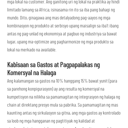
mga lokal na customer. Ang ganitong uri ng lokal na praktika ay hindi
limitado lamang sa Africa; isinasama rin ito sa iba pang bahagi ng
mundo. Dito, ginagawa ang mas detalyadong pag-aayos ng mga
kombinasyon ng produkto at serbisyo upang maisalign sa iba’t ibang
antas ng pag-unlad ng ekonomiya at pagbuo ng industriya sa bawat
lugar, upang ma-optimize ang pagharmonize ng mga produkto sa
lokal na merkado na available.
Kabisaan sa Gastos at Pagpapalakas ng
Komersyal na Halaga
Ang kalamangan sa gastos na 10% hanggang 15% bawat yunit (para
sa parehong konpigurasyon) ay ang resulta ng komersyal na
kumpetisyon na nilikha sa pamamagitan ng integrasyon ng halaga ng
chain at direktang presyo mula sa pabrika. Sa pamamagitan ng mas
kaunting antas ng sirkulasyon sa gitna, ang mga gastos ay kontrolado
sa loob ng mga hangganan ng pagtitiyak ng kalidad at