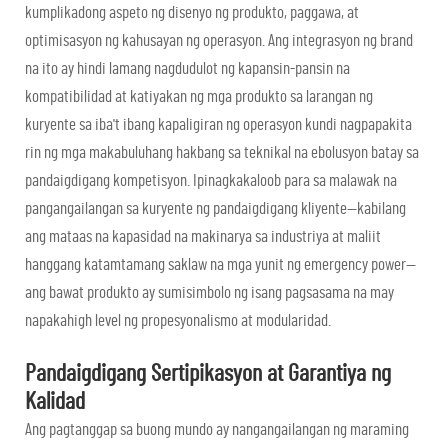
kumplikadong aspeto ng disenyo ng produkto, paggawa, at
optimisasyon ng kahusayan ng operasyon. Ang integrasyon ng brand
na ito ay hindi lamang nagdudulot ng kapansin-pansin na
kompatibilidad at katiyakan ng mga produkto sa larangan ng
kuryente sa iba't ibang kapaligiran ng operasyon kundi nagpapakita
rin ng mga makabuluhang hakbang sa teknikal na ebolusyon batay sa
pandaigdigang kompetisyon. Ipinagkakaloob para sa malawak na
pangangailangan sa kuryente ng pandaigdigang kliyente—kabilang
ang mataas na kapasidad na makinarya sa industriya at maliit
hanggang katamtamang saklaw na mga yunit ng emergency power—
ang bawat produkto ay sumisimbolo ng isang pagsasama na may
napakahigh level ng propesyonalismo at modularidad.
Pandaigdigang Sertipikasyon at Garantiya ng
Kalidad
Ang pagtanggap sa buong mundo ay nangangailangan ng maraming