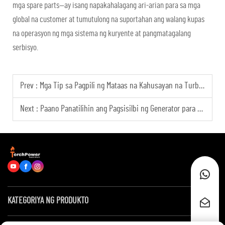
mga spare parts—ay isang napakahalagang ari-arian para sa mga
global na customer at tumutulong na suportahan ang walang kupas
na operasyon ng mga sistema ng kuryente at pangmatagalang
serbisyo.
Prev :
Mga Tip sa Pagpili ng Mataas na Kahusayan na Turbina ng Alabat para sa Pang-industriyang Pagbuo ng Kapangyarihan
Next :
Paano Panatilihin ang Pagsisilbi ng Generator para sa Walang Humpay na Kapangyarihan ng Data Center?
KATEGORIYA NG PRODUKTO