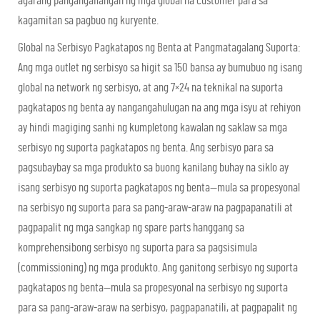
agarang pangangailangan ng mga global na customer para sa
kagamitan sa pagbuo ng kuryente.
Global na Serbisyo Pagkatapos ng Benta at Pangmatagalang Suporta:
Ang mga outlet ng serbisyo sa higit sa 150 bansa ay bumubuo ng isang
global na network ng serbisyo, at ang 7×24 na teknikal na suporta
pagkatapos ng benta ay nangangahulugan na ang mga isyu at rehiyon
ay hindi magiging sanhi ng kumpletong kawalan ng saklaw sa mga
serbisyo ng suporta pagkatapos ng benta. Ang serbisyo para sa
pagsubaybay sa mga produkto sa buong kanilang buhay na siklo ay
isang serbisyo ng suporta pagkatapos ng benta—mula sa propesyonal
na serbisyo ng suporta para sa pang-araw-araw na pagpapanatili at
pagpapalit ng mga sangkap ng spare parts hanggang sa
komprehensibong serbisyo ng suporta para sa pagsisimula
(commissioning) ng mga produkto. Ang ganitong serbisyo ng suporta
pagkatapos ng benta—mula sa propesyonal na serbisyo ng suporta
para sa pang-araw-araw na serbisyo, pagpapanatili, at pagpapalit ng