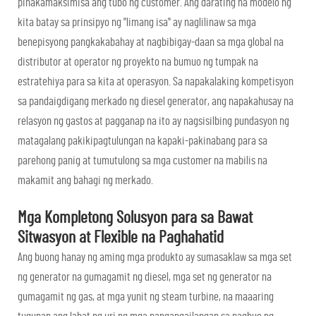
pinakamaksimisa ang tubo ng customer. Ang darating na modelo ng
kita batay sa prinsipyo ng "limang isa" ay naglilinaw sa mga
benepisyong pangkakabahay at nagbibigay-daan sa mga global na
distributor at operator ng proyekto na bumuo ng tumpak na
estratehiya para sa kita at operasyon. Sa napakalaking kompetisyon
sa pandaigdigang merkado ng diesel generator, ang napakahusay na
relasyon ng gastos at pagganap na ito ay nagsisilbing pundasyon ng
matagalang pakikipagtulungan na kapaki-pakinabang para sa
parehong panig at tumutulong sa mga customer na mabilis na
makamit ang bahagi ng merkado.
Mga Kompletong Solusyon para sa Bawat
Sitwasyon at Flexible na Paghahatid
Ang buong hanay ng aming mga produkto ay sumasaklaw sa mga set
ng generator na gumagamit ng diesel, mga set ng generator na
gumagamit ng gas, at mga yunit ng steam turbine, na maaaring