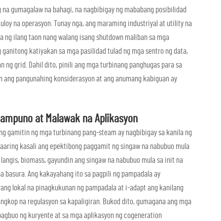
g na gumagalaw na bahagi, na nagbibigay ng mababang posibilidad
uloy na operasyon. Tunay nga, ang maraming industriyal at utility na
a ng ilang taon nang walang isang shutdown maliban sa mga
ganitong katiyakan sa mga pasilidad tulad ng mga sentro ng data,
 ng grid. Dahil dito, pinili ang mga turbinang panghugas para sa
kan ang pangunahing konsiderasyon at ang anumang kabiguan ay
Pampuno at Malawak na Aplikasyon
g gamitin ng mga turbinang pang-steam ay nagbibigay sa kanila ng
aaring kasali ang epektibong paggamit ng singaw na nabubuo mula
 langis, biomass, gayundin ang singaw na nabubuo mula sa init na
na basura. Ang kakayahang ito sa pagpili ng pampadala ay
ang lokal na pinagkukunan ng pampadala at i-adapt ang kanilang
gkop na regulasyon sa kapaligiran. Bukod dito, gumagana ang mga
agbuo ng kuryente at sa mga aplikasyon ng cogeneration