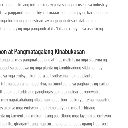
 ring gamitin ang init ng singaw para sa mga proseso sa industriya
buti sa paggamit ng enerhiya at maaaring magbigay ng karagdagang
mga turbinang pang-steam ay nagpapabuti sa katatagan ng
k na hanay ng mga panganib at iba’t ibang rehiyon sa aspeto ng
bon at Pangmatagalang Kinabukasan
atungo sa mas pangmatagalang at mas malinis na mga sistema ng
ng papel sa paggawa ng mga planta ng kombinadong siklo na may
s sa mga emisyon kumpara sa tradisyonal na mga planta.
init na basura ng industriya, na tumutulong sa pagbawas ng carbon
mit ang mga turbinang panghugas sa mga nuclear at renewable
n o may napakababang nilalaman ng carbon—sa kuryente na maaaring
as ukol sa mga emisyon, ang teknolohiya ng mga turbinang
nta ng kuryente na makamit ang positibong mga layunin sa emisyon
 pa rito, ginagamit ang mga turbinang panghugas upang i-convert