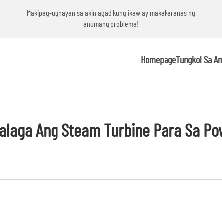
g
Makipag-ugnayan sa akin agad kung ikaw ay makakaranas ng
anumang problema!
Homepage
Tungkol Sa A
alaga Ang Steam Turbine Para Sa Po