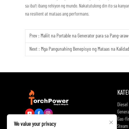
sa iba't ibang rehiyon ng mundo. Nakatutulong din ito sa ka
na resilient at mataas ang performans.
Prev :
Maliit na Portable na Generator para sa Pang-ara
Next :
Mga Pangunahing Benepisyo ng Mataas na Kalidad 
KATE
Diesel
Genera
Gas-fi
We value your privacy
Steam 