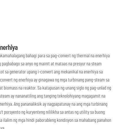
nerhiya
akamahalagang bahagi para sa pag-convert ng thermal na enerhiya
ng pagbabago sa anyo ng mainit at mataas na presyur na steam
ot sa generator upang i-convert ang mekanikal na enerhiya sa
ag-convert ng enerhiya ay ginagawa ng mga turbinang pang-steam sa
 at biomass na reaktor. Sa katapusan ng unang siglo ng pag-unlad ng
steam ay nananatiling ang tanging teknolohiyang magagamit na
 enerhiya. Ang pananaliksik ay nagpapatunay na ang mga turbinang
t porsyento ng kuryenteng nililikha sa antas ng utility sa buong
sa ilalim ng mga hindi paborableng kondisyon sa mahabang panahon
iya.