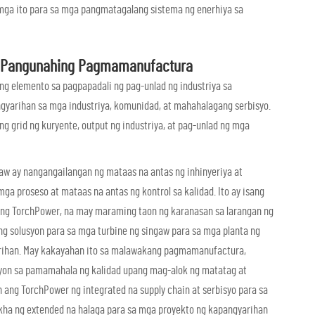
g mga ito para sa mga pangmatagalang sistema ng enerhiya sa
 sa Pangunahing Pagmamanufactura
 elemento sa pagpapadali ng pag-unlad ng industriya sa
yarihan sa mga industriya, komunidad, at mahahalagang serbisyo.
 grid ng kuryente, output ng industriya, at pag-unlad ng mga
w ay nangangailangan ng mataas na antas ng inhinyeriya at
proseso at mataas na antas ng kontrol sa kalidad. Ito ay isang
Ang TorchPower, na may maraming taon ng karanasan sa larangan ng
g solusyon para sa mga turbine ng singaw para sa mga planta ng
arihan. May kakayahan ito sa malawakang pagmamanufactura,
syon sa pamamahala ng kalidad upang mag-alok ng matatag at
 ang TorchPower ng integrated na supply chain at serbisyo para sa
ikha ng extended na halaga para sa mga proyekto ng kapangyarihan