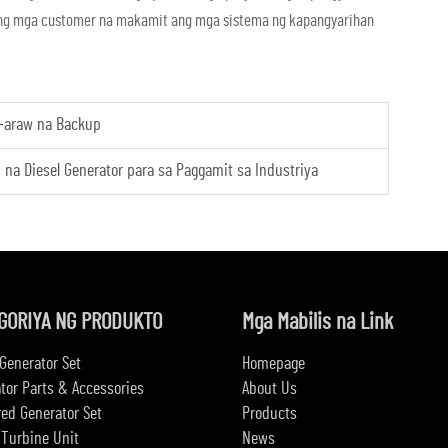
nyang mga customer na makamit ang mga sistema ng kapangyarihan
w-araw na Backup
na Diesel Generator para sa Paggamit sa Industriya
GORIYA NG PRODUKTO
Mga Mabilis na Link
 Generator Set
Homepage
tor Parts & Accessories
About Us
red Generator Set
Products
Turbine Unit
News