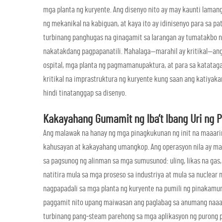
mga planta ng kuryente. Ang disenyo nito ay may kaunti laman
ng mekanikal na kabiguan, at kaya ito ay idinisenyo para sa pat
turbinang panghugas na ginagamit sa larangan ay tumatakbo n
nakatakdang pagpapanatili. Mahalaga—marahil ay kritikal—ang 
ospital, mga planta ng pagmamanupaktura, at para sa katatagan
kritikal na imprastruktura ng kuryente kung saan ang katiya
hindi tinatanggap sa disenyo.
Kakayahang Gumamit ng Iba’t Ibang Uri ng 
Ang malawak na hanay ng mga pinagkukunan ng init na maaarin
kahusayan at kakayahang umangkop. Ang operasyon nila ay ma
sa pagsunog ng alinman sa mga sumusunod: uling, likas na gas,
natitira mula sa mga proseso sa industriya at mula sa nuclear 
nagpapadali sa mga planta ng kuryente na pumili ng pinakamur
paggamit nito upang maiwasan ang paglabag sa anumang naaan
turbinang pang-steam parehong sa mga aplikasyon ng purong p