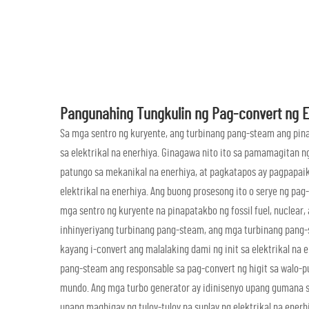
Pangunahing Tungkulin ng Pag-convert ng E
Sa mga sentro ng kuryente, ang turbinang pang-steam ang pin
sa elektrikal na enerhiya. Ginagawa nito ito sa pamamagitan 
patungo sa mekanikal na enerhiya, at pagkatapos ay pagpapaik
elektrikal na enerhiya. Ang buong prosesong ito o serye ng p
mga sentro ng kuryente na pinapatakbo ng fossil fuel, nuclear,
inhinyeriyang turbinang pang-steam, ang mga turbinang pang-
kayang i-convert ang malalaking dami ng init sa elektrikal na
pang-steam ang responsable sa pag-convert ng higit sa walo-pu'
mundo. Ang mga turbo generator ay idinisenyo upang gumana 
upang magbigay ng tuloy-tuloy na suplay ng elektrikal na enerh