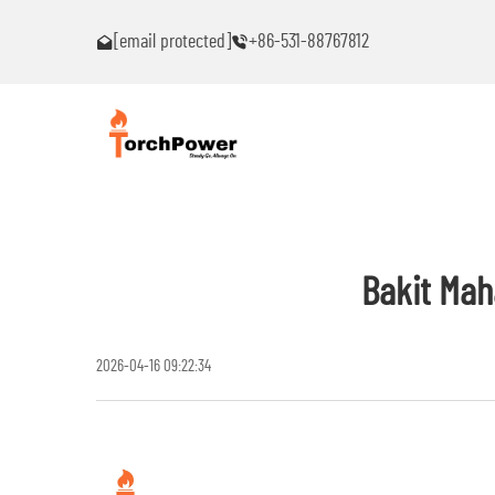
akaranas ng
Makipag-ugnayan sa akin agad kung ikaw ay makakaranas n
[email protected]
+86-531-88767812
anumang problema!
Bakit Mah
2026-04-16 09:22:34