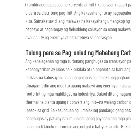
(kombinadong pagbuo ng kuryente at init), kung saan maaari pa
o para sa distritong pag-init. Ang kakayahang ito ay nagpapa
kita. Samakatuwid, ang malawak na kakayahang umangkop ng 
negosyo at nagbibigay ng fleksibleng solusyon sa isang malawa
availability ng enerhiya at estratehiya sa operasyon.
Tulong para sa Pag-unlad ng Mababang Car
Ang kahalagahan ng mga turbinang panghugas sa transisyon p
kapangyarihan ay lubos na kinikilala at ipinapakita sa kanila
mataas na kahusayan, na nagpapalabas ng malaki ang pagbawa
Ginagamit din ang mga ito upang mabawi ang enerhiya mula sa 
footprint ng mga mabibigat na industriya. Bukod dito, ginaga
thermal na planta upang i-convert ang init—na walang carbo
ipasok sa grid. Sa kasunduan ng lumalaking pandaigdigang bat
panghugas ay patuloy na umuunlad upang payagan ang mga pla
nang hindi kinokompromiso ang output o katiyakan nito. Bukod