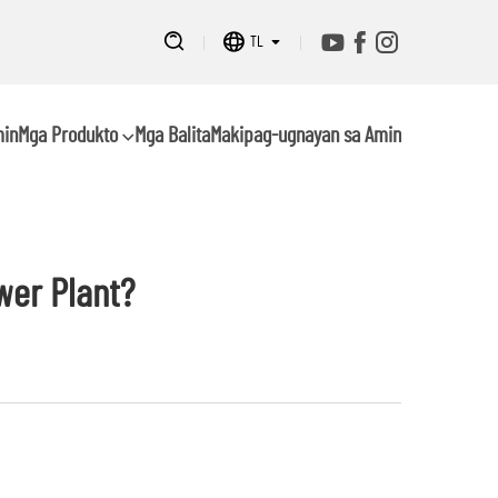
TL
min
Mga Produkto
Mga Balita
Makipag-ugnayan sa Amin
wer Plant?