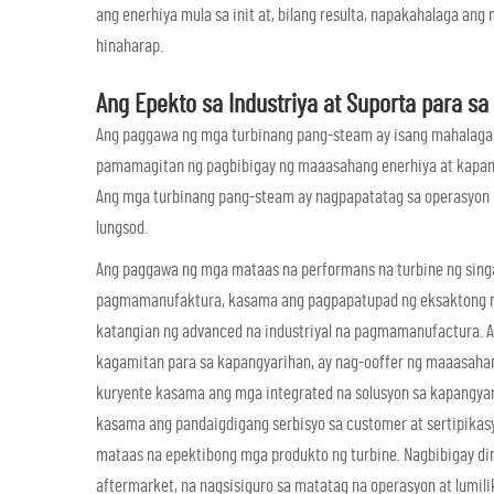
ang enerhiya mula sa init at, bilang resulta, napakahalaga an
hinaharap.
Ang Epekto sa Industriya at Suporta para
Ang paggawa ng mga turbinang pang-steam ay isang mahalagang
pamamagitan ng pagbibigay ng maaasahang enerhiya at kapang
Ang mga turbinang pang-steam ay nagpapatatag sa operasyon ng
lungsod.
Ang paggawa ng mga mataas na performans na turbine ng singa
pagmamanufaktura, kasama ang pagpapatupad ng eksaktong mga 
katangian ng advanced na industriyal na pagmamanufactura. 
kagamitan para sa kapangyarihan, ay nag-ooffer ng maaasahan
kuryente kasama ang mga integrated na solusyon sa kapangy
kasama ang pandaigdigang serbisyo sa customer at sertipika
mataas na epektibong mga produkto ng turbine. Nagbibigay din
aftermarket, na nagsisiguro sa matatag na operasyon at lumil