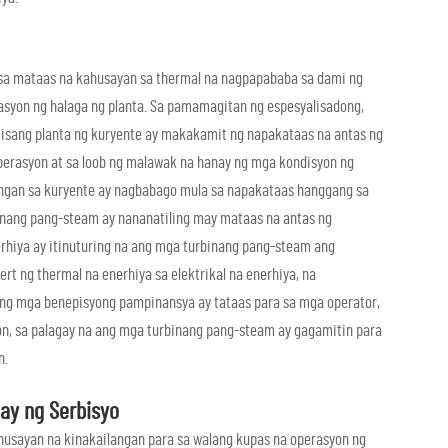
sa mataas na kahusayan sa thermal na nagpapababa sa dami ng
syon ng halaga ng planta. Sa pamamagitan ng espesyalisadong,
isang planta ng kuryente ay makakamit ng napakataas na antas ng
perasyon at sa loob ng malawak na hanay ng mga kondisyon ng
angan sa kuryente ay nagbabago mula sa napakataas hanggang sa
binang pang-steam ay nananatiling may mataas na antas ng
hiya ay itinuturing na ang mga turbinang pang-steam ang
rt ng thermal na enerhiya sa elektrikal na enerhiya, na
ng mga benepisyong pampinansya ay tataas para sa mga operator,
on, sa palagay na ang mga turbinang pang-steam ay gagamitin para
n.
ay ng Serbisyo
husayan na kinakailangan para sa walang kupas na operasyon ng