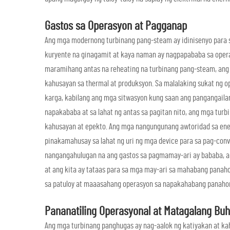
Gastos sa Operasyon at Pagganap
Ang mga modernong turbinang pang-steam ay idinisenyo para 
kuryente na ginagamit at kaya naman ay nagpapababa sa opera
maramihang antas na reheating na turbinang pang-steam, ang 
kahusayan sa thermal at produksyon. Sa malalaking sukat ng o
karga, kabilang ang mga sitwasyon kung saan ang pangangail
napakababa at sa lahat ng antas sa pagitan nito, ang mga tur
kahusayan at epekto. Ang mga nangungunang awtoridad sa ener
pinakamahusay sa lahat ng uri ng mga device para sa pag-conve
nangangahulugan na ang gastos sa pagmamay-ari ay bababa, a
at ang kita ay tataas para sa mga may-ari sa mahabang panah
sa patuloy at maaasahang operasyon sa napakahabang panaho
Pananatiling Operasyonal at Matagalang Buh
Ang mga turbinang panghugas ay nag-aalok ng katiyakan at ka