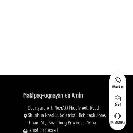
WhatsApp
Makipag-ugnayan sa Amin
Email
Courtyard A-1, No.4733 Middle Aoti Road,
Shunhua Road Subdistrict, High-tech Zone,
Jinan City, Shandong Province, China
KATANUNGAN
[email protected]