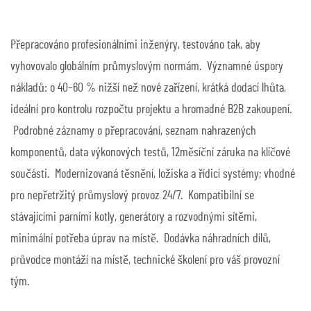
Přepracováno profesionálními inženýry, testováno tak, aby
vyhovovalo globálním průmyslovým normám.
Významné úspory
nákladů: o 40–60 % nižší než nové zařízení, krátká dodací lhůta,
ideální pro kontrolu rozpočtu projektu a hromadné B2B zakoupení.
Podrobné záznamy o přepracování, seznam nahrazených
komponentů, data výkonových testů, 12měsíční záruka na klíčové
součásti.
Modernizovaná těsnění, ložiska a řídicí systémy; vhodné
pro nepřetržitý průmyslový provoz 24/7.
Kompatibilní se
stávajícími parními kotly, generátory a rozvodnými sítěmi,
minimální potřeba úprav na místě.
Dodávka náhradních dílů,
průvodce montáží na místě, technické školení pro váš provozní
tým.