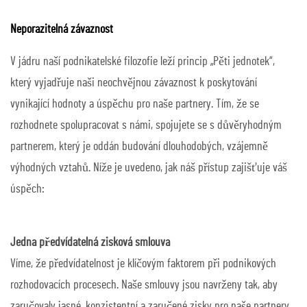
Neporazitelná závaznost
V jádru naší podnikatelské filozofie leží princip „Pěti jednotek“,
který vyjadřuje naši neochvějnou závaznost k poskytování
vynikající hodnoty a úspěchu pro naše partnery. Tím, že se
rozhodnete spolupracovat s námi, spojujete se s důvěryhodným
partnerem, který je oddán budování dlouhodobých, vzájemně
výhodných vztahů. Níže je uvedeno, jak náš přístup zajišťuje váš
úspěch:
Jedna předvídatelná zisková smlouva
Víme, že předvídatelnost je klíčovým faktorem při podnikových
rozhodovacích procesech. Naše smlouvy jsou navrženy tak, aby
zaručovaly jasné, konzistentní a zaručené zisky pro naše partnery.