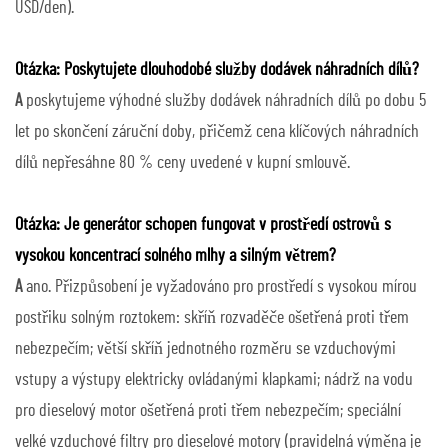
USD/den).
Otázka: Poskytujete dlouhodobé služby dodávek náhradních dílů?
A
poskytujeme výhodné služby dodávek náhradních dílů po dobu 5
let po skončení záruční doby, přičemž cena klíčových náhradních
dílů nepřesáhne 80 % ceny uvedené v kupní smlouvě.
Otázka: Je generátor schopen fungovat v prostředí ostrovů s
vysokou koncentrací solného mlhy a silným větrem?
A
ano. Přizpůsobení je vyžadováno pro prostředí s vysokou mírou
postřiku solným roztokem: skříň rozvaděče ošetřená proti třem
nebezpečím; větší skříň jednotného rozměru se vzduchovými
vstupy a výstupy elektricky ovládanými klapkami; nádrž na vodu
pro dieselový motor ošetřená proti třem nebezpečím; speciální
velké vzduchové filtry pro dieselové motory (pravidelná výměna je