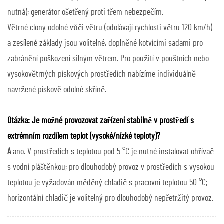
nutná); generátor ošetřený proti třem nebezpečím.
Větrné clony odolné vůči větru (odolávají rychlosti větru 120 km/h)
a zesílené základy jsou volitelné, doplněné kotvícími sadami pro
zabránění poškození silným větrem. Pro použití v pouštních nebo
vysokovětrných pískových prostředích nabízíme individuálně
navržené pískově odolné skříně.
Otázka: Je možné provozovat zařízení stabilně v prostředí s
extrémním rozdílem teplot (vysoké/nízké teploty)?
A
ano. V prostředích s teplotou pod 5 °C je nutné instalovat ohřívač
s vodní pláštěnkou; pro dlouhodobý provoz v prostředích s vysokou
teplotou je vyžadován měděný chladič s pracovní teplotou 50 °C;
horizontální chladič je volitelný pro dlouhodobý nepřetržitý provoz.