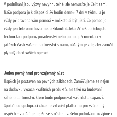
V podnikání jsou výzvy nevyhnutelné, ale nemusíte je čelit sami.
Naše podpora je k dispozici 24 hodin denně, 7 dní v týdnu, a je
vždy připravena vám pomoci – můžete si být jisti, že pomoc je
vždy jen telefonní hovor nebo kliknutí daleko. Ať už potřebujete
technickou podporu, poradenství nebo pomoc při orientaci v
jakékoli části vašeho partnerství s námi, náš tým je zde, aby zaručil
plynulý chod vašich operací.
Jeden pevný hrad pro vzájemný růst
Úspěch je postaven na pevných základech. Zaměřujeme se nejen
na dodávku vysoce kvalitních produktů, ale také na budování
silného partnerství, které bude podporovat váš růst a expanzi.
Společnou spoluprací chceme vytvořit platformu pro vzájemný
úspěch – zajišťujeme, že se s růstem vašeho podnikání rozvíjíme i