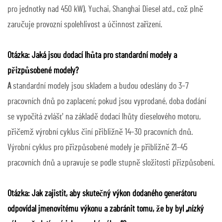
pro jednotky nad 450 kW), Yuchai, Shanghai Diesel atd., což plně
zaručuje provozní spolehlivost a účinnost zařízení.
Otázka: Jaká jsou dodací lhůta pro standardní modely a
přizpůsobené modely?
A
standardní modely jsou skladem a budou odeslány do 3–7
pracovních dnů po zaplacení; pokud jsou vyprodané, doba dodání
se vypočítá zvlášť na základě dodací lhůty dieselového motoru,
přičemž výrobní cyklus činí přibližně 14–30 pracovních dnů.
Výrobní cyklus pro přizpůsobené modely je přibližně 21–45
pracovních dnů a upravuje se podle stupně složitosti přizpůsobení.
Otázka: Jak zajistit, aby skutečný výkon dodaného generátoru
odpovídal jmenovitému výkonu a zabránit tomu, že by byl „nízký