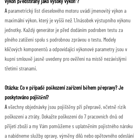
výkon předstíraný jako vysoký výkon“?
A
parametrický list dieselového motoru uvádí jmenovitý výkon a
maximální výkon, který je vyšší než 1,1násobek výstupního výkonu
jednotky. Každý generátor je před dodáním podroben testu za
plného zatížení spolu s podrobnou zprávou o testu. Modely
klíčových komponentů a odpovídající výkonové parametry jsou v
kupní smlouvě jasně uvedeny pro ověření na místě nezávislými
třetími stranami.
Otázka: Co v případě poškození zařízení během přepravy? Je
poskytováno pojištění?
A
všechny objednávky jsou pojištěny při přepravě, včetně rizik
poškození a ztráty. Dokažte poškození do 7 pracovních dnů od
přijetí zboží a my Vám pomůžeme s uplatněním pojistného nároku
a nabídneme služby opravy, výměny dílů nebo opětovného odeslání