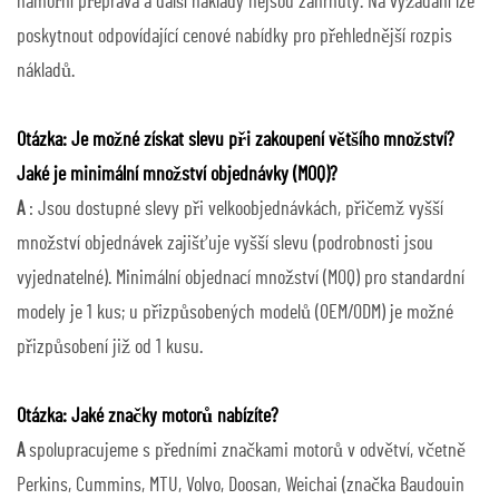
námořní přeprava a další náklady nejsou zahrnuty. Na vyžádání lze
poskytnout odpovídající cenové nabídky pro přehlednější rozpis
nákladů.
Otázka: Je možné získat slevu při zakoupení většího množství?
Jaké je minimální množství objednávky (MOQ)?
A
: Jsou dostupné slevy při velkoobjednávkách, přičemž vyšší
množství objednávek zajišťuje vyšší slevu (podrobnosti jsou
vyjednatelné). Minimální objednací množství (MOQ) pro standardní
modely je 1 kus; u přizpůsobených modelů (OEM/ODM) je možné
přizpůsobení již od 1 kusu.
Otázka: Jaké značky motorů nabízíte?
A
spolupracujeme s předními značkami motorů v odvětví, včetně
Perkins, Cummins, MTU, Volvo, Doosan, Weichai (značka Baudouin