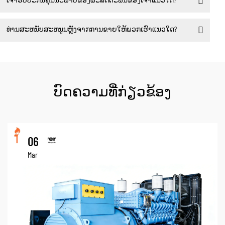
ເຈົ້າຮັບປະກັນຄຸນນະພາບຂອງຜະລິດຕະພັນຂອງເຈົ້າແນວໃດ?
ທ່ານສະຫນັບສະຫນູນຫຼັງຈາກການຂາຍໃຫ້ພວກເຮົາແນວໃດ?
ບົດຄວາມທີ່ກ່ຽວຂ້ອງ
06
Mar