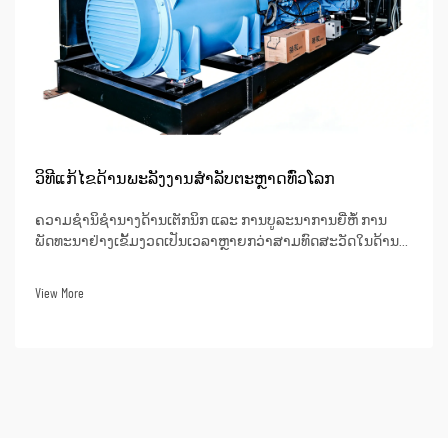
ວິທີແກ້ໄຂດ້ານພະລັງງານສຳລັບຕະຫຼາດທົ່ວໂລກ
ຄວາມຊຳນິຊຳນາງດ້ານເຕັກນິກ ແລະ ການບູລະນາການຍີ່ຫໍ້ ການ
ພັດທະນາຢ່າງເຂັ້ມງວດເປັນເວລາຫຼາຍກວ່າສາມທົດສະວັດໃນດ້ານ
ເຄື່ອງປ່ອຍໄຟດີເຊວເຮັດໃຫ້ມີພື້ນຖານດ້ານເຕັກນິກທີ່ແຂງແຮງ, ພ້ອມ
ດ້ວຍຄວາມເຂົ້າໃຈຢ່າງລະອອງເຖິງຄວາມສັບສົນຂອງການອອກແບບ
View More
ຜະລິດຕະພັນ, ການຜະລິດ...