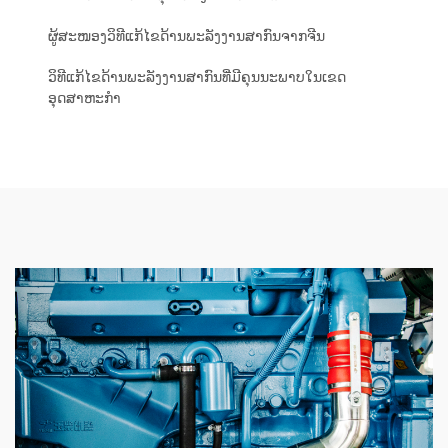
ຜູ້ສະໜອງວິທີແກ້ໄຂດ້ານພະລັງງານສາກົນຈາກຈີນ
ວິທີແກ້ໄຂດ້ານພະລັງງານສາກົນທີ່ມີຄຸນນະພາບໃນເຂດ
ອຸດສາຫະກຳ