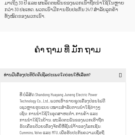
ມາເຖິງ 30 ປີ ແລະ ຜະລິດຕະພັນຂອງພວກເຮົາຖືກນຳໃຊ້ໃນຫຼາຍ
ກວ່າ 30 ປະເທດ. ພວກເຮົາມີການຮັບປະກັນ 24/7 ສຳລັບລູກຄ້າ
ທັງໝົດຂອງພວກເຮົາ.
ຄໍາ ຖາມ ທີ່ ມັກ ຖາມ
ທ່ານມີເຄື່ອງປະຕິບັດດິເຊີລປະເພດໃດບ່ອນໃຫ້ເລືອກ?
ທີ່ ບໍລິສັດ Shandong Huayang Juneng Electric Power
Technology Co., Ltd., ພວກເຮົາຂາຍຊຸດເຄື່ອງປ່ອນໄຟດີ
ເຊວຫຼາຍຮູບແບບ ເໝາະສຳລັບການນຳໃຊ້ຕ່າງໆ
ເຊັ່ນ: ການນຳໃຊ້ໃນອຸດສາຫະກຳ, ການຄ້າ ແລະ
ການນຳໃຊ້ໃນບ້ານ. ຜະລິດຕະພັນຂອງພວກເຮົາຖືກ
ຂັບເຄື່ອນດ້ວຍເຄື່ອງຈັກຍີ່ຫໍ້ຊັ້ນນຳ້້າຂອງໂລກເຊັ່ນ:
Cummins, Volvo ແລະ MTU, ເພື່ອຮັບປະກັນຄວາມເຊື່ອຖື