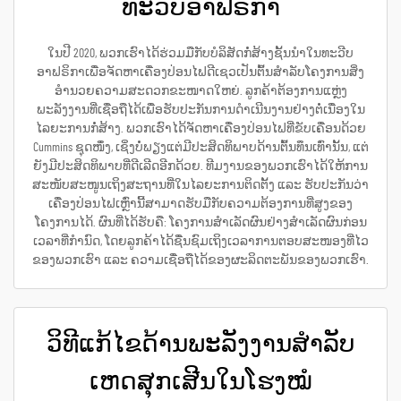
ທະວີບອາຟຣິກາ
ໃນປີ 2020, ພວກເຮົາໄດ້ຮ່ວມມືກັບບໍລິສັດກໍ່ສ້າງຊັ້ນນຳໃນທະວີບ
ອາຟຣິກາເພື່ອຈັດຫາເຄື່ອງປ່ອນໄຟດີເຊວເປັນຕົ້ນສຳລັບໂຄງການສິ່ງ
ອຳນວຍຄວາມສະດວກຂະໜາດໃຫຍ່. ລູກຄ້າຕ້ອງການແຫຼ່ງ
ພະລັງງານທີ່ເຊື່ອຖືໄດ້ເພື່ອຮັບປະກັນການດຳເນີນງານຢ່າງຕໍ່ເນື່ອງໃນ
ໄລຍະການກໍ່ສ້າງ. ພວກເຮົາໄດ້ຈັດຫາເຄື່ອງປ່ອນໄຟທີ່ຂັບເຄື່ອນດ້ວຍ
Cummins ຊຸດໜຶ່ງ, ເຊິ່ງບໍ່ພຽງແຕ່ມີປະສິດທິພາບດ້ານຕົ້ນທຶນເທົ່ານັ້ນ, ແຕ່
ຍັງມີປະສິດທິພາບທີ່ດີເລີດອີກດ້ວຍ. ທີມງານຂອງພວກເຮົາໄດ້ໃຫ້ການ
ສະໜັບສະໜູນເຖິງສະຖານທີ່ໃນໄລຍະການຕິດຕັ້ງ ແລະ ຮັບປະກັນວ່າ
ເຄື່ອງປ່ອນໄຟເຫຼົ່ານີ້ສາມາດຮັບມືກັບຄວາມຕ້ອງການທີ່ສູງຂອງ
ໂຄງການໄດ້. ຜົນທີ່ໄດ້ຮັບຄື: ໂຄງການສຳເລັດຜົນຢ່າງສຳເລັດຜົນກ່ອນ
ເວລາທີ່ກຳນົດ, ໂດຍລູກຄ້າໄດ້ຊື່ນຊົມເຖິງເວລາການຕອບສະໜອງທີ່ໄວ
ຂອງພວກເຮົາ ແລະ ຄວາມເຊື່ອຖືໄດ້ຂອງຜະລິດຕະພັນຂອງພວກເຮົາ.
ວິທີແກ້ໄຂດ້ານພະລັງງານສຳລັບ
ເຫດສຸກເສີນໃນໂຮງໝໍ