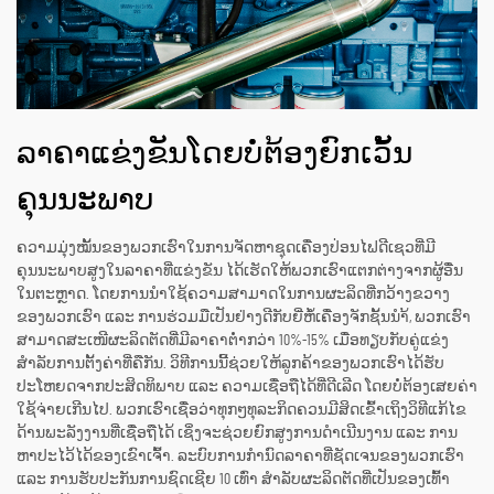
ລາຄາແຂ່ງຂັນໂດຍບໍ່ຕ້ອງຍົກເວັ້ນ
ຄຸນນະພາບ
ຄວາມມຸ່ງໝັ້ນຂອງພວກເຮົາໃນການຈັດຫາຊຸດເຄື່ອງປ່ອນໄຟດີເຊວທີ່ມີ
ຄຸນນະພາບສູງໃນລາຄາທີ່ແຂ່ງຂັນ ໄດ້ເຮັດໃຫ້ພວກເຮົາແຕກຕ່າງຈາກຜູ້ອື່ນ
ໃນຕະຫຼາດ. ໂດຍການນຳໃຊ້ຄວາມສາມາດໃນການຜະລິດທີ່ກວ້າງຂວາງ
ຂອງພວກເຮົາ ແລະ ການຮ່ວມມືເປັນຢ່າງດີກັບຍີ່ຫໍ້ເຄື່ອງຈັກຊັ້ນນຳ້, ພວກເຮົາ
ສາມາດສະເໜີຜະລິດຕັດທີ່ມີລາຄາຕ່ຳກວ່າ 10%-15% ເມື່ອທຽບກັບຄູ່ແຂ່ງ
ສຳລັບການຕັ້ງຄ່າທີ່ຄືກັນ. ວິທີການນີ້ຊ່ວຍໃຫ້ລູກຄ້າຂອງພວກເຮົາໄດ້ຮັບ
ປະໂຫຍດຈາກປະສິດທິພາບ ແລະ ຄວາມເຊື່ອຖືໄດ້ທີ່ດີເລີດ ໂດຍບໍ່ຕ້ອງເສຍຄ່າ
ໃຊ້ຈ່າຍເກີນໄປ. ພວກເຮົາເຊື່ອວ່າທຸກໆທຸລະກິດຄວນມີສິດເຂົ້າເຖິງວິທີແກ້ໄຂ
ດ້ານພະລັງງານທີ່ເຊື່ອຖືໄດ້ ເຊິ່ງຈະຊ່ວຍຍົກສູງການດຳເນີນງານ ແລະ ການ
ຫາປະໄວ້ໄດ້ຂອງເຂົາເຈົ້າ. ລະບົບການກຳນົດລາຄາທີ່ຊັດເຈນຂອງພວກເຮົາ
ແລະ ການຮັບປະກັນການຊົດເຊີຍ 10 ເທົ່າ ສຳລັບຜະລິດຕັດທີ່ເປັນຂອງເທົ້າ