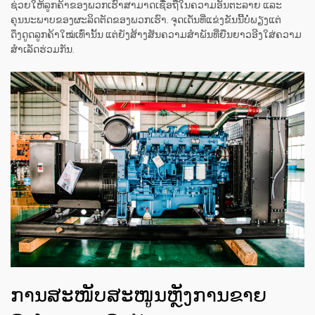
ຊ່ວຍໃຫ້ລູກຄ້າຂອງພວກເຮົາສາມາດເຊື່ອຖືໃນຄວາມອັນຕະລາຍ ແລະ
ຄຸນນະພາບຂອງຜະລິດຕັດຂອງພວກເຮົາ. ຈຸດເດັ່ນທີ່ແຂ່ງຂັນນີ້ບໍ່ພຽງແຕ່
ດຶງດູດລູກຄ້າໃໝ່ເທົ່ານັ້ນ ແຕ່ຍັງສ້າງສັນຄວາມສຳພັນທີ່ຍືນຍາວອີງໃສ່ຄວາມ
ສຳເລັດຮ່ວມກັນ.
ການສະໜັບສະໜູນຫຼັງການຂາຍ