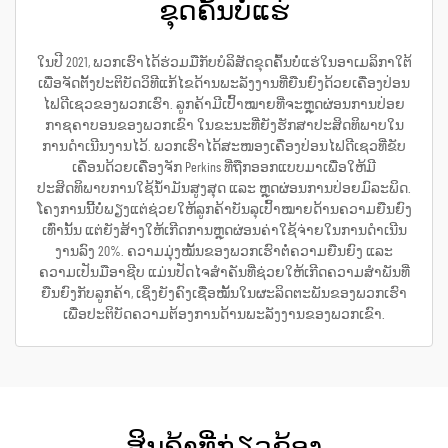
ຂຸດຄົ້ນບໍ່ແຮ່
ໃນປີ 2021, ພວກເຮົາໄດ້ຮ່ວມມືກັບບໍລິສັດຂຸດຄົ້ນບໍ່ແຮ່ໃນອາເມລິກາໃຕ້
ເພື່ອຈັດຕັ້ງປະຕິບັດວິທີແກ້ໄຂດ້ານພະລັງງານທີ່ຍືນຍົງດ້ວຍເຄື່ອງປ່ອນ
ໄຟດີເຊວຂອງພວກເຮົາ. ລູກຄ້າມີເປົ້າໝາຍທີ່ຈະຫຼຸດຜ່ອນການປ່ອຍ
ກາຊຄາບອນຂອງພວກເຂົາ ໃນຂະນະທີ່ຍັງຮັກສາປະສິດທິພາບໃນ
ການດຳເນີນງານໄວ້. ພວກເຮົາໄດ້ສະໜອງເຄື່ອງປ່ອນໄຟດີເຊວທີ່ຂັບ
ເຄື່ອນດ້ວຍເຄື່ອງຈັກ Perkins ທີ່ຖືກອອກແບບມາເພື່ອໃຫ້ມີ
ປະສິດທິພາບການໃຊ້ນ້ຳມັນສູງສຸດ ແລະ ຫຼຸດຜ່ອນການປ່ອຍມົລະພິດ.
ໂຄງການນີ້ບໍ່ພຽງແຕ່ຊ່ວຍໃຫ້ລູກຄ້າບັນລຸເປົ້າໝາຍດ້ານຄວາມຍືນຍົງ
ເທົ່ານັ້ນ ແຕ່ຍັງສ້າງໃຫ້ເກີດການຫຼຸດຜ່ອນຄ່າໃຊ້ຈ່າຍໃນການດຳເນີນ
ງານລົງ 20%. ຄວາມມຸ່ງໝັ້ນຂອງພວກເຮົາຕໍ່ຄວາມຍືນຍົງ ແລະ
ຄວາມເປັນມືອາຊີບ ແມ່ນປັດໄຈສຳຄັນທີ່ຊ່ວຍໃຫ້ເກີດຄວາມສຳພັນທີ່
ຍືນຍົງກັບລູກຄ້າ, ເຊິ່ງຍັງຄົງເຊື່ອໝັ້ນໃນຜະລິດຕະພັນຂອງພວກເຮົາ
ເພື່ອປະຕິບັດຄວາມຕ້ອງການດ້ານພະລັງງານຂອງພວກເຂົາ.
ສິນຄ້າທີ່ກ່ຽວຂ້ອງ