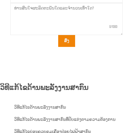
0/1000
ສົ່ງ
ວິທີແກ້ໄຂດ້ານພະລັງງານສາກົນ
ວິທີແກ້ໄຂດ້ານພະລັງງານສາກົນ
ວິທີແກ້ໄຂດ້ານພະລັງງານສາກົນທີ່ປັບແຕ່ງຕາມຄວາມຕ້ອງການ
ວິທີແກ້ໄຂບ່ອນຄວບຄຸມເຄື່ອງປ່ອຍໄຟຟ້າສາກົນ