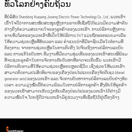
ທົ່ວໂລກຢ່າງຄົບຖ້ວນ
ທີ່ບໍລິສັດ Shandong Huayang Juneng Electric Power Technology Co., Ltd., ພວກເຮົາ
ເຂົ້າໃຈດີວ່າການສະໜັບສະໜູນຫຼັງການຂາຍທີ່ເຊື່ອຖືໄດ້ແມ່ນມີຄວາມສຳຄັນ
ຢ່າງຍິ່ງຕໍ່ຄວາມສະບາຍໃຈຂອງລູກຄ້າຂອງພວກເຮົາ. ການບໍລິການຫຼັງການ
ຂາຍທົ່ວໂລກຂອງພວກເຮົາທີ່ເປີດໃຫ້ບໍລິການ 24/7 ແມ່ນຖືກອອກແບບມາເພື່ອ
ໃຫ້ຄວາມຊ່ວຍເຫຼືອທີ່ທັນເວລາ ແລະ ຄຳແນະນຳທີ່ມືອາຊີບເມື່ອໃດກໍຕາມທີ່
ຕ້ອງການ. ຈາກການຊ່ວຍເຫຼືອໃນການຕິດຕັ້ງ ໄປຈົນເຖິງການບໍລິການລະບົບ
ແລະ ການແກ້ໄຂບັນຫາ, ທີມງານທີ່ມີຄວາມທຸ່ມເທີນຂອງພວກເຮົາສະເໝີພ້ອມ
ທີ່ຈະຊ່ວຍລູກຄ້າໃນການຈັດການກັບບັນຫາທີ່ອາດຈະເກີດຂຶ້ນ. ພວກເຮົາມີ
ບໍລິການຕິດຕາມທີ່ໃຫ້ຄວາມຊ່ວຍເຫຼືອຕະຫຼອດຊີວິດ, ເຊິ່ງຊ່ວຍໃຫ້ພວກເຮົາ
ສາມາດຕິດຕາມປະສິດທິພາບຂອງເຄື່ອງປ່ອນໄຟແບບເຄື່ອງຈັກດີເຊວ (diesel
generator sets) ຂອງພວກເຮົາ ແລະ ຈັດການບັນຫາການບໍລິການລະບົບຢ່າງທັນ
ເວລາ. ຄວາມມຸ່ງໝັ້ນນີ້ຕໍ່ຄວາມພ້ອມໃນການບໍລິການລູກຄ້າ ສົ່ງຜົນໃຫ້ລູກຄ້າ
ຂອງພວກເຮົາສາມາດເຮັດວຽກກັບເຄື່ອງປ່ອນໄຟຂອງພວກເຂົາໄດ້ຢ່າງມີ
ຄວາມໝັ້ນໃຈ, ໂດຍຮູ້ດີວ່າພວກເຂົາມີຄູ່ຮ່ວມງານທີ່ເຊື່ອຖືໄດ້ຢູ່ເບື້ອງຂ້າງ.