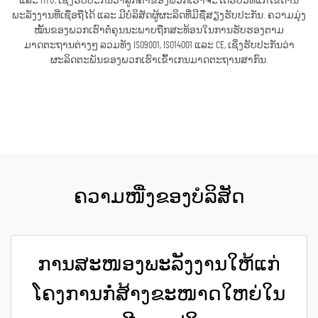
ແລະ MTU, ເຊິ່ງຮັບປະກັນວ່າລູກຄ້າຂອງພວກເຮົາຈະໄດ້ຮັບວິທີແກ້ໄຂດ້ານ
ພະລັງງານທີ່ເຊື່ອຖືໄດ້ ແລະ ມີບໍລິສັດຜູ້ຜະລິດທີ່ມີຊື່ສຽງຮັບປະກັນ. ຄວາມມຸ່ງ
ໝັ້ນຂອງພວກເຮົາຕໍ່ຄຸນນະພາບຖືກສະທ້ອນໃນການຮັບຮອງຕາມ
ມາດຕະຖານຕ່າງໆ ລວມທັງ ISO9001, ISO14001 ແລະ CE, ເຊິ່ງຮັບປະກັນວ່າ
ຜະລິດຕະພັນຂອງພວກເຮົາເຂົ້າເກນມາດຕະຖານສາກົນ.
ຮັບເອົາລາຄາ
ຄວາມໜື່ງຂອງບໍລິສັດ
ການສະໜອງພະລັງງານໃຫ້ແກ່
ໂຄງການກໍ່ສ້າງຂະໜາດໃຫຍ່ໃນ