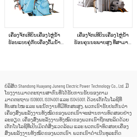
ເຄື່ອງຈັກເທີບິນເຄື່ອງໄຫຼ່ນ້ຳ
ເຄື່ອງຈັກເທີບິນເຄື່ອງໄຫຼ່ນ້ຳ
ຮ້ອນແບບຄູ່ກັບເຄື່ອງຕົ້ມນ້ຳ
ຮ້ອນຄຸນນະພາບສູງ ທີ່ສາມາດ
ຮ້ອນຄວາມດັນກັບຄືນ (Back
ປັບແຕ່ງໄດ້ຕາມຄວາມ
Pressure) ສອງຂັ້ນຕອນ 3MW-
ຕ້ອງການ 15MW, 20MW, 25MW,
10MW ໃໝ່/ໃຊ້ແລ້ວ ສຳລັບເຄື່ອງ
50MW, 70MW ສຳລັບວິທີແກ້ໄຂ
ຜະລິດພະລັງງານໃນສະຖານີ
ດ້ານພະລັງງານໃນໂຮງງານ
ພະລັງງານ
ເຄມີ ແລະ ໂຮງງານກົດເຄື່ອງ
ບໍລິສັດ Shandong Huayang Juneng Electric Power Technology Co., Ltd. ມີ
ໂຮງງານມາດຕະຖານສາກົນທີ່ໄດ້ຮັບການຮັບຮອງຕາມ
ມາດຕະຖານ ISO9001, ISO14001 ແລະ ISO45001. ດ້ວຍເຕັກໂນໂລຊີທີ່
ທັນສະໄໝ ແລະ ພະນັກງານທີ່ມີທັກສະສູງ, ພວກເຮົາຮັບປະກັນວ່າ
ເຄື່ອງສົ່ງພະລັງງານທັງໝົດຂອງພວກເຮົາຈະຜ່ານການທົດສອບຢ່າງ
ລະອຽດ. ເຄື່ອງສົ່ງພະລັງງານທັງໝົດຂອງພວກເຮົາຖືກຜະລິດດ້ວຍ
ເຕັກໂນໂລຊີທີ່ເປັນມິດຕໍ່ສິ່ງແວດລ້ອມ ແລະ ພວກເຮົາທົດສອບເຄື່ອງ
ສົ່ງພະລັງງານທັງໝົດຂອງພວກເຮົາ. ພວກເຮົາດຳເນີນທຸລະກິດ