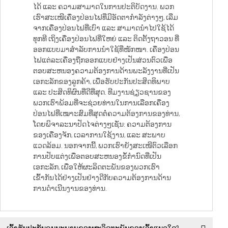
ໄດ້ ແລະ ຄວາມສາມາດໃນການປະຕິບັດງານ. ພວກ
ເຮົາສະເໜີເຄື່ອງປ່ອນໄຟທີ່ມີອັດຕາກຳລັງຕ່າງໆ, ເລີ່ມ
ຈາກເຄື່ອງປ່ອນໄຟທີ່ເບົາ ແລະ ສາມາດນຳໄປໃຊ້ໄດ້
ທຸກທີ ເຖິງເຄື່ອງປ່ອນໄຟທີ່ໃຫຍ່ ແລະ ຕິດຕັ້ງຖາວອນ ທີ່
ອອກແບບມາສຳລັບການນຳໃຊ້ທີ່ໜັກໜາ. ເຄື່ອງປ່ອນ
ໄຟແຕ່ລະເຄື່ອງຖືກອອກແບບຢ່າງເປັນສ່ວນຕົວເພື່ອ
ຕອບສະຫນອງຄວາມຕ້ອງການດ້ານພະລັງງານທີ່ເປັນ
ເອກະລັກຂອງລູກຄ້າ, ເພື່ອຮັບປະກັນປະສິດທິພາບ
ແລະ ປະສິດທິຜົນທີ່ດີທີ່ສຸດ. ທີມງານຊ່ຽວຊານຂອງ
ພວກເຮົາພ້ອມທີ່ຈະຊ່ວຍທ່ານໃນການເລືອກເຄື່ອງ
ປ່ອນໄຟທີ່ເໝາະສົມທີ່ສຸດຕໍ່ຄວາມຕ້ອງການຂອງທ່ານ,
ໂດຍພິຈາລະນາປັດໄຈຕ່າງໆເຊັ່ນ: ຄວາມຕ້ອງການ
ຂອງເຄື່ອງຈັກ, ເວລາການໃຊ້ງານ, ແລະ ສະພາບ
ແວດລ້ອມ. ນອກຈາກນີ້, ພວກເຮົາຍັງສະເໜີຕົວເລືອກ
ການປັບແຕ່ງເພື່ອຕອບສະຫນອງຂໍ້ກຳນົດທີ່ເປັນ
ເອກະລັກ, ເພື່ອໃຫ້ຜະລິດຕະພັນຂອງພວກເຮົາ
ເຂົ້າກັນໄດ້ຢ່າງເປັນຢ່າງດີກັບຄວາມຕ້ອງການດ້ານ
ການດຳເນີນງານຂອງທ່ານ.