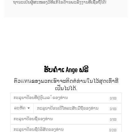
ຖານະເປັນຜູ້ສະໜອງວິທີແກ້ໄຂດ້ານພະລັງງານທີ່ເຊື່ອຖືໄດ້!
ຮັບຄຳເ Ange ຟຣີ
ຕົວแทนຂອງພວກເຮົາຈະຕິດຕໍ່ທ່ານໃນໄວ້ສຸດເທົ່າທີ່
ເປັນໄປໄດ້.
0/100
ລະຫັດ
0/100
0/100
0/200