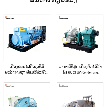
ເຄື່ອງປ່ອນໄຟດີເຊວທີ່ມີ
ລາຄາດີທີ່ສຸດ ເຄື່ອງຈັກໄອ້ນ້ຳ
ພະລັງງານສູງ ພ້ອມວິທີແກ້ໄຂ
ຮ້ອນປະເພດ Condensing
ດ້ານພະລັງງານທີ່ຄົງທີ່ ສຳລັບ
ຂະໜາດ 10KW, 100KW, 250KW,
ການຂຸດຄົ້ນບໍ່ແຮ່ / ການຜະລິດ
500KW, 1MW ສຳລັບການສະຫ
ໃນໂຮງງານ ແລະ ການນຳໃຊ້
ນອງພະລັງງານໃນ
ດ້ານອຸດສາຫະກຳ
ອຸດສາຫະກຳ