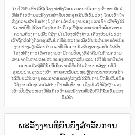
ໃນປີ 2019, ເຮົາໄດ້ຖືກໂຮງໝໍໜຶ່ງໃນເຂດອະນາຄົດກາງເຂົ້າຫາເພື່ອຂໍ
ວິທີແກ້ໄຂດ້ານພະລັງງານສຳລັບເຫດສຸກເສີນທີ່ເຂັ້ມແຂງ. ໂດຍເຂົ້າໃຈ
ເຖິງຄວາມສຳຄັນຢ່າງຍິ່ງຕໍ່ການດຳເນີນງານຂອງພວກເຂົາ, ເຮົາຈຶ່ງໄດ້
ຈັດຫາວິທີແກ້ໄຂເຄື່ອງປ່ອນໄຟດີເຊວທີ່ຖືກອອກແບບເປັນພິເສດຕາມ
ຄວາມຕ້ອງການເພື່ອໃຊ້ງານໃນໂຮງໝໍດັ່ງກ່າວ. ເຄື່ອງປ່ອນໄຟຂອງ
ເຮົາຖືກຕິດຕັ້ງດ້ວຍຄຸນສົມບັດທີ່ທັນສະໄໝ ເພື່ອຮັບປະກັນການດຳເນີນ
ງານຢ່າງລຽບລ້ອຍໃນເວລາທີ່ເກີດການຂັດຂ້ອງຂອງລະບົບໄຟຟ້າ.
ໂຮງໝໍດັ່ງກ່າວໄດ້ລາຍງານວ່າມີການປັບປຸງທີ່ສຳຄັນໃນດ້ານຄວາມ
ສາມາດໃນການຕອບສະຫນອງເຫດສຸກເສີນ, ແລະ ໄດ້ໃຫ້ເຫດຜົນວ່າ
ຄວາມເຊື່ອຖືທີ່ດີຂຶ້ນນີ້ເກີດຈາກວິທີແກ້ໄຂດ້ານພະລັງງານທີ່ມີ
ຄຸນນະພາບສູງຂອງເຮົາ. ການສະໜັບສະໜູນຫຼັງການຂາຍຂອງເຮົາ
ໄດ້ຮັບປະກັນວ່າບຸກຄະລາກອນຂອງໂຮງໝໍໄດ້ຮັບການຝຶກອົບຮົມເພື່ອ
ໃຊ້ງານເຄື່ອງປ່ອນໄຟຢ່າງມີປະສິດທິພາບ, ເຊິ່ງເຮັດໃຫ້ຊື່ສຽງຂອງ
ເຮົາເປັນຜູ້ສະໜອງວິທີແກ້ໄຂດ້ານພະລັງງານທີ່ເຊື່ອຖືໄດ້ນັ້ນເຂັ້ມແຂງ
ຂຶ້ນອີກ.
ພະລັງງານທີ່ຍືນຍົງສຳລັບການ