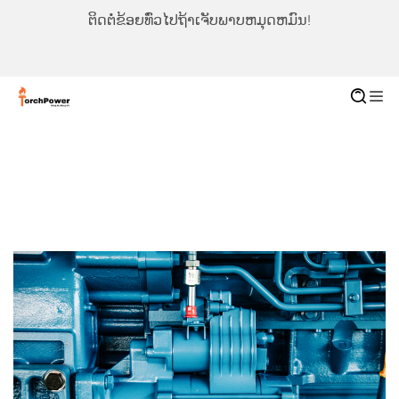
ຕິດຕໍ່ຂ້ອຍທົ່ວໄປຖ້າເຈັບພາບຫມຸດຫມົນ!