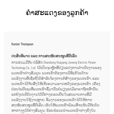
ຄຳສະແດງຂອງລູກຄ້າ
Hunter Thompson
ປະສິດທິພາບ ແລະ ການສະໜັບສະໜູນທີ່ດີເລີດ
ການຮ່ວມມືກັບ ບໍລິສັດ Shandong Huayang Juneng Electric Power
Technology Co., Ltd. ໄດ້ເປັນຈຸດຫຼັກທີ່ປ່ຽນແປງການດຳເນີນງານຂອງ
ພວກເຮົາຢ່າງສົມບູນ. ພວກເຮົາຕ້ອງການວິທີແກ້ໄຂດ້ານ
ພະລັງງານທີ່ເຊື່ອຖືໄດ້ສຳລັບໂຄງການກໍ່ສ້າງຂອງພວກເຮົາ, ແລະ
ພວກເຂົາໄດ້ຈັດສົ່ງໃຫ້ເກີນຄວາມຄາດຫວັງຂອງພວກເຮົາ. ເຄື່ອງ
ປ່ອນໄຟດີເຊວທີ່ພວກເຮົາຊື້ມານັ້ນບໍ່ພຽງແຕ່ມີລາຄາຖືກເທົ່ານັ້ນ,
ແຕ່ຍັງປະຕິບັດງານໄດ້ດີຢ່າງຍອດເຍີ່ຍໃນສະພາບການທີ່ມີ
ພະລັງງານໃຊ້ງານຫຼາຍ. ທີມງານຂອງພວກເຂົາໄດ້ໃຫ້ການ
ສະໜັບສະໜູນທີ່ດີເລີດ, ເຮັດໃຫ້ພວກເຮົາພ້ອມທີ່ຈະຮັບມືກັບບັນ
ຫາຕ່າງໆໄດ້ຢ່າງສົມບູນ. ຂ້ອຍຂໍແນະນຳພວກເຂົາຢ່າງຍິ່ງໃນ