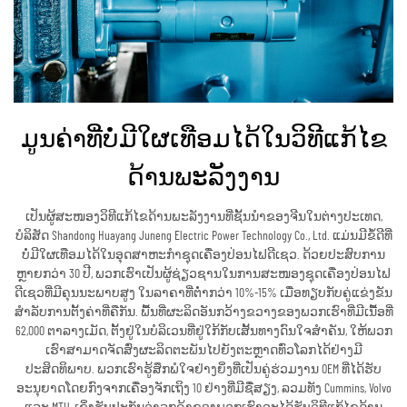
ມູນຄ່າທີ່ບໍ່ມີໃຜເທືອມໄດ້ໃນວິທີແກ້ໄຂ
ດ້ານພະລັງງານ
ເປັນຜູ້ສະໜອງວິທີແກ້ໄຂດ້ານພະລັງງານທີ່ຊັ້ນນຳຂອງຈີນໃນຕ່າງປະເທດ,
ບໍລິສັດ Shandong Huayang Juneng Electric Power Technology Co., Ltd. ແມ່ນມີຂໍ້ດີທີ່
ບໍ່ມີໃຜເທືອມໄດ້ໃນອຸດສາຫະກຳຊຸດເຄື່ອງປ່ອນໄຟດີເຊວ. ດ້ວຍປະສົບການ
ຫຼາຍກວ່າ 30 ປີ, ພວກເຮົາເປັນຜູ້ຊ່ຽວຊານໃນການສະໜອງຊຸດເຄື່ອງປ່ອນໄຟ
ດີເຊວທີ່ມີຄຸນນະພາບສູງ ໃນລາຄາທີ່ຕ່ຳກວ່າ 10%-15% ເມື່ອທຽບກັບຄູ່ແຂ່ງຂັນ
ສຳລັບການຕັ້ງຄ່າທີ່ຄືກັນ. ພື້ນທີ່ຜະລິດອັນກວ້າງຂວາງຂອງພວກເຮົາທີ່ມີເນື້ອທີ່
62,000 ຕາລາງເມັດ, ຕັ້ງຢູ່ໃນບໍລິເວນທີ່ຢູ່ໃກ້ກັບເສັ້ນທາງດົນໃຈສຳຄັນ, ໃຫ້ພວກ
ເຮົາສາມາດຈັດສົ່ງຜະລິດຕະພັນໄປຍັງຕະຫຼາດທົ່ວໂລກໄດ້ຢ່າງມີ
ປະສິດທິພາບ. ພວກເຮົາຮູ້ສຶກພໍໃຈຢ່າງຍິ່ງທີ່ເປັນຄູ່ຮ່ວມງານ OEM ທີ່ໄດ້ຮັບ
ອະນຸຍາດໂດຍກົງຈາກເຄື່ອງຈັກເຖິງ 10 ຢ່າງທີ່ມີຊື່ສຽງ, ລວມທັງ Cummins, Volvo