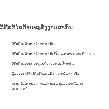
ວິທີແກ້ໄຂດ້ານພະລັງງານສາກົນ
ວິທີແກ້ໄຂດ້ານພະລັງງານສາກົນ
ວິທີແກ້ໄຂດ້ານພະລັງງານສາກົນທີ່ປັບແຕ່ງຕາມຄວາມຕ້ອງການ
ວິທີແກ້ໄຂບ່ອນຄວບຄຸມເຄື່ອງປ່ອຍໄຟຟ້າສາກົນ
ຜູ້ສະໜອງວິທີແກ້ໄຂດ້ານພະລັງງານສາກົນຈາກຈີນ
ວິທີແກ້ໄຂດ້ານພະລັງງານສາກົນທີ່ມີຄຸນນະພາບໃນເຂດ
ອຸດສາຫະກຳ