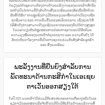
ອອກແບບວິທີແກ້ໄຂທີ່ໃຊ້ເຄື່ອງປ່ອນໄຟເຄື່ອງຈັກດີເຊວເປັນພິເສດ ເຊິ່ງ
ບໍ່ພຽງແຕ່ບັນລຸຄວາມຕ້ອງການດ້ານພະລັງງານຂອງພວກເຂົາເທົ່ານັ້ນ
ແຕ່ຍັງເປັນໄປຕາມຂໍ້ບັງຄັບດ້ານສິ່ງແວດລ້ອມຂອງທ້ອງຖິ່ນອີກດ້ວຍ.
ຜົນທີ່ໄດ້ຮັບ? ການຫຼຸດລົງຢ່າງມີນັກຂອງເວລາທີ່ການດຳເນີນງານຖືກ
ຢຸດຊົ່ວຄາວ ແລະ ການເພີ່ມຂື້ນຂອງຜະລິດຕະພາບ, ເຊິ່ງຊ່ວຍໃຫ້
ບໍລິສັດດັ່ງກ່າວສາມາດດຶງດູດຊັບພະຍາກອນຂອງຕົນໄດ້ຢ່າງສູງສຸດ
ໃນເວລາດຽວກັນກໍຫຼຸດຜ່ອນການປ່ອຍກາຊຄາບອນໄດ້ອີກດ້ວຍ.
ຄວາມມຸ່ງໝັ້ນຂອງພວກເຮົາຕໍ່ຄຸນນະພາບ ແລະ ຄວາມຍືນຍົງ ໄດ້
ຮັບປະກັນວ່າໂຄງການນີ້ເປັນການຊະນະຮ່ວມກັນທັງສຳລັບລູກຄ້າ
ແລະ ສິ່ງແວດລ້ອມ.
ພະລັງງານທີ່ຍືນຍົງສຳລັບການ
ພັດທະນາດ້ານກະສິກຳໃນເອເຊຍ
ຕາເວັນອອກສຽງໃຕ້
ໃນປີ 2020, ພວກເຮົາໄດ້ຮ່ວມມືກັບສະຫະກອນການເກືອບປູກພືດໃນເອ
ຊຽຕາເວັນອອກສ່ອງເພື່ອຈັດຕັ້ງປະຕິບັດວິທີແກ້ໄຂດ້ານພະລັງງານທີ່