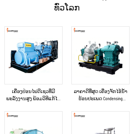
ທົ່ວໂລກ
ເຄື່ອງປ່ອນໄຟດີເຊວທີ່ມີ
ລາຄາດີທີ່ສຸດ ເຄື່ອງຈັກໄອ້ນ້ຳ
ພະລັງງານສູງ ພ້ອມວິທີແກ້ໄຂ
ຮ້ອນປະເພດ Condensing
ດ້ານພະລັງງານທີ່ຄົງທີ່ ສຳລັບ
ຂະໜາດ 10KW, 100KW, 250KW,
ການຂຸດຄົ້ນບໍ່ແຮ່ / ການຜະລິດ
500KW, 1MW ສຳລັບການສະຫ
ໃນໂຮງງານ ແລະ ການນຳໃຊ້
ນອງພະລັງງານໃນ
ດ້ານອຸດສາຫະກຳ
ອຸດສາຫະກຳ