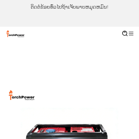
ຕິດຕໍ່ຂ້ອຍທົ່ວໄປຖ້າເຈັບພາບຫມຸດຫມົນ!