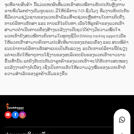
ຈຸດທີ່ຂາຍສິນຄ້າ. ນີ້ແມ່ນເຫດຜົນທີ່ພວກເຮົາສະເໜີການຮັບປະກັນຫຼັງການ
ຂາຍທົ່ວໂລກຢ່າງເຕັມຮູບແບບ, ມີໃຫ້ບໍລິການ 7×24 ຊົ່ວໂມງ. ທີມງານຮັບປະກັນ
ທີ່ມີຄວາມຊ່ຽວຊານຂອງພວກເຮົາພ້ອມທີ່ຈະຊ່ວຍເຫຼືອທ່ານໃນການຕິດຕັ້ງ,
ການບໍລິຫານຮັກສາ ແລະ ການແກ້ໄຂບັນຫາ, ເພື່ອໃຫ້ລູກຄ້າຂອງພວກເຮົາ
ສາມາດດຳເນີນການເຄື່ອງສ້າງພະລັງງານດີເຊວໄດ້ຢ່າງມີຄວາມໝັ້ນໃຈ.
ພວກເຮົາຍັງສະເໜີການຕິດຕາມໃນທຸກໆຊີວິດ (lifelong tracking support) ເພື່ອ
ໃຫ້ພວກເຮົາສາມາດຕິດຕາມປະສິດທິພາບຂອງແຕ່ລະເຄື່ອງ ແລະ ສະເໜີຄຳ
ແນະນຳການບໍລິຫານຮັກສາແບບເປັນກັນລ່ວງໆ. ລະດັບການບໍລິການນີ້ບໍ່ພຽງ
ແຕ່ຈະເຮັດໃຫ້ອາຍຸການໃຊ້ງານຂອງຜະລິດຕະພັນຂອງພວກເຮົາຍາວນານ
ຂຶ້ນເທົ່ານັ້ນ, ແຕ່ຍັງຮັບປະກັນວ່າລູກຄ້າຂອງພວກເຮົາຈະໄດ້ຮັບການສະໜອງ
ພະລັງງານຢ່າງຕໍ່ເນື່ອງ, ເຊິ່ງເປັນການເຮັດໃຫ້ຄວາມມຸ່ງໝັ້ນຂອງພວກເຮົາຕໍ່
ຄວາມສຳເລັດຂອງລູກຄ້າເຂັ້ມແຂງຂຶ້ນ.