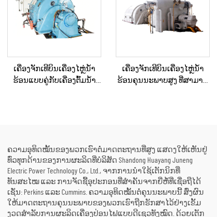
ເຄື່ອງຈັກເທີບິນເຄື່ອງໄຫຼ່ນ້ຳ
ເຄື່ອງຈັກເທີບິນເຄື່ອງໄຫຼ່ນ້ຳ
ຮ້ອນແບບຄູ່ກັບເຄື່ອງຕົ້ມນ້ຳ
ຮ້ອນຄຸນນະພາບສູງ ທີ່ສາມາດ
ຮ້ອນຄວາມດັນກັບຄືນ (Back
ປັບແຕ່ງໄດ້ຕາມຄວາມ
Pressure) ສອງຂັ້ນຕອນ 3MW-
ຕ້ອງການ 15MW, 20MW, 25MW,
10MW ໃໝ່/ໃຊ້ແລ້ວ ສຳລັບເຄື່ອງ
50MW, 70MW ສຳລັບວິທີແກ້ໄຂ
ຜະລິດພະລັງງານໃນສະຖານີ
ດ້ານພະລັງງານໃນໂຮງງານ
ພະລັງງານ
ເຄມີ ແລະ ໂຮງງານກົດເຄື່ອງ
ຄວາມອຸທິດໝັ້ນຂອງພວກເຮົາຕໍ່ມາດຕະຖານທີ່ສູງ ແສດງໃຫ້ເຫັນຢູ່
ທົ່ວທຸກດ້ານຂອງການຜະລິດທີ່ບໍລິສັດ Shandong Huayang Juneng
Electric Power Technology Co., Ltd., ຈາກການນຳໃຊ້ເຕັກນິກທີ່
ທັນສະໄໝ ແລະ ການຈັດຊື້ອຸປະກອນທີ່ສຳຄັນຈາກຍີ່ຫໍ້ທີ່ເຊື່ອຖືໄດ້
ເຊັ່ນ: Perkins ແລະ Cummins. ຄວາມອຸທິດໝັ້ນຕໍ່ຄຸນນະພາບນີ້ ສົ່ງຜົນ
ໃຫ້ມາດຕະຖານຄຸນນະພາບຂອງພວກເຮົາຖືກຮັກສາໄວ້ຢ່າງເຂັ້ມ
ງວດສຳລັບການຜະລິດເຄື່ອງປ່ອນໄຟແບບດີເຊວທັງໝົດ. ດ້ວຍເຕັກ