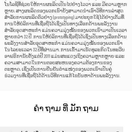
ໂນໂລຊີທີ່ຊ່ວຍໃຫ້ການຜະລິດເປັນໄປຢ່າງໄວວາ ແລະ ມີຄວາມຫຼາກ
ຫຼາຍ, ສາງຜະລິດຂອງພວກເຮົາຍັງສາມາດນຳເອົາວິທີການລ່າສຸດ
ສຳລັບການຜະລິດຕົວຢ່າງ (prototyping) ມາປະຍຸກໃຊ້ໄດ້ຢ່າງເຕັມທີ່.
ການໃຫ້ບໍລິການທີ່ເຊື່ອຖືໄດ້ເຊິ່ງເປັນທາງເລືອກດ້ານພະລັງງານ
ສຳລັບອຸດສາຫະກຳ ແມ່ນຄວາມມຸ່ງໝັ້ນຂອງພວກເຮົາມາເປັນເວລາ
ຫຼາຍກວ່າ 32 ປີ. ການໃຫ້ບໍລິການທີ່ເຊື່ອຖືໄດ້ເຊິ່ງເປັນທາງເລືອກດ້ານ
ພະລັງງານສຳລັບອຸດສາຫະກຳ ແມ່ນຄວາມມຸ່ງໝັ້ນຂອງພວກເຮົາ
ໃນໄລຍະເວລາ 32 ປີທີ່ຜ່ານມາ. ການເຂົ້າມາເຮັດທຸລະກິດໃນທະວີບ
ອາຟຣິການັບຕັ້ງແຕ່ປີ 2011 ແມ່ນສະແດງເຖິງຄວາມຫຼາກຫຼາຍ ແລະ
ຄວາມສາມາດໃນການຕອບສະຫນອງຄວາມຕ້ອງການຂອງ
ຕະຫຼາດ, ເຊິ່ງເປັນການຢືນຢັນຕຳແໜ່ງຂອງພວກເຮົາເປັນຄູ່
ຮ່ວມງານທີ່ເຊື່ອຖືໄດ້ດ້ານວິທີການແກ້ໄຂບັນຫາດ້ານພະລັງງານ.
ຄໍາ ຖາມ ທີ່ ມັກ ຖາມ