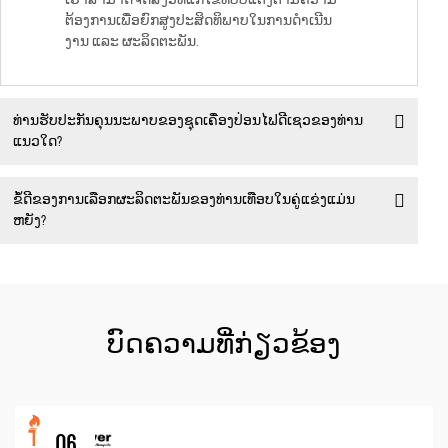
ເຮົາສາມາດຈັດສົ່ງວິທີແກ້ໄຂທີ່ປັບແຕ່ງຕາມຄວາມ
ຕ້ອງການເພື່ອຍົກສູງປະສິດທິພາບໃນການດຳເນີນ
ງານ ແລະ ຜະລິດຕະພັນ.
ທ່ານຮັບປະກັນຄຸນນະພາບຂອງຊຸດເຄື່ອງປ່ອນໄຟດີເຊວຂອງທ່ານ
ແນວໃດ?
ຂໍ້ດີຂອງການເລືອກຜະລິດຕະພັນຂອງທ່ານເທືອບໃນຄູ່ແຂ່ງແມ່ນ
ຫຍັງ?
ບົດຄວາມທີ່ກ່ຽວຂ້ອງ
06