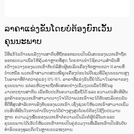
ລາຄາແຂ່ງຂັນໂດຍບໍ່ຕ້ອງຍົກເວັ້ນ
ຄຸນນະພາບ
ວິທີແກ້ໄຂດ້ານພະລັງງານສາກົນທີ່ຖືກອອກແບບເປັນພິເສດຂອງພວກເຮົາຖືກ
ອອກແບບມາເພື່ອໃຫ້ຄຸ້ມຄ່າຫຼາຍທີ່ສຸດ. ໂດຍການນຳໃຊ້ຄວາມສຳພັນທີ່
ກວ້າງຂວາງຂອງພວກເຮົາກັບບໍລິສັດຜູ້ຜະລິດເຄື່ອງຈັກຫຼາຍກວ່າ 10 ລາຍທີ່
ນຳເຫນືອ, ພວກເຮົາສາມາດສະເໜີຊຸດເຄື່ອງປ່ອນໄຟດີເຊວທີ່ມີຄຸນນະພາບສູງ
ໃນລາຄາທີ່ຕ່ຳກວ່າຄູ່ແຂ່ງ 10%-15%. ລາຄາທີ່ແຂ່ງຂັນນີ້ບໍ່ໄດ້ມາໃນລາຄາຂອງ
ຄຸນນະພາບ; ແຕ່ລະຫົວໆຈະຖືກທົດສອບຢ່າງເຂັ້ມງວດເພື່ອໃຫ້ບັນລຸ
ມາດຕະຖານສາກົນ, ເພື່ອຮັບປະກັນຄວາມເຊື່ອຖືໄດ້ ແລະ ຄວາມປະສິດທິຜົນ.
ລູກຄ້າຂອງພວກເຮົາສາມາດວາງໃຈໄດ້ວ່າພວກເຂົາຈະໄດ້ຮັບຜະລິດຕະພັນ
ທີ່ດີທີ່ສຸດສຳລັບການລົງທຶນຂອງພວກເຂົາ, ເຊິ່ງຊ່ວຍໃຫ້ພວກເຂົາສາມາດເພີ່ມ
ປະສິດທິຜົນໃນການດຳເນີນງານໄດ້ຢ່າງສູງສຸດໂດຍບໍ່ຕ້ອງໃຊ້ງົບປະມານ
ຫຼາຍ. ຄວາມມຸ່ງໝັ້ນຂອງພວກເຮົາຕໍ່ຄວາມເປັນມິດຕໍ່ຜູ້ບໍລິໂພກ ແລະ
ຄຸນນະພາບໄດ້ເຮັດໃຫ້ພວກເຮົາກາຍເປັນຄູ່ຮ່ວມງານທີ່ເລືອກເອົາເປັນອັນດັບ
ທຳອິດຂອງທຸລະກິດໃນຫຼາຍຂະແໜງການ.