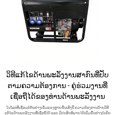
ວິທີແກ້ໄຂດ້ານພະລັງງານສາກົນທີ່ປັບ
ຕາມຄວາມຕ້ອງການ - ຄູ່ຮ່ວມງານທີ່
ເຊື່ອຖືໄດ້ຂອງທ່ານດ້ານພະລັງງານ
ໃນໂລກທີ່ເຊື່ອມຕໍ່ກັນຢ່າງເຂັ້ມແຂງຫຼາຍຂຶ້ນເທິງນີ້ ຄວາມຕ້ອງການດ້ານວິທີ
ແກ້ໄຂດ້ານພະລັງງານທີ່ເຊື່ອຖືໄດ້ ແລະ ມີປະສິດທິພາບໄດ້ເພີ່ມຂຶ້ນຢ່າງບໍ່ເຄີຍ