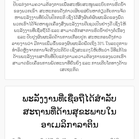
ປັບແຕ່ງຕາມຄວາມຕ້ອງການເພື່ອສະໜັບສະໜູນລະບົບການຮົດນ້ຳ
ຂອງພວກເຂົາ. ສະຫະກອນດັ່ງກ່າວເຜີຍແຜ່ບັນຫາກ່ຽວກັບການຈັດ
ຫາພະລັງງານທີ່ບໍ່ເປັນປົກກະຕິ ເຊິ່ງໄດ້ສົ່ງຜົນຕໍ່ຜົນຜະລິດຂອງພືດ.
ພວກເຮົາໄດ້ຈັດຫາຊຸດເຄື່ອງສົ່ງພະລັງງານດີເຊວເປັນຢ່າງດີ ເຊິ່ງໃຫ້
ພະລັງງານທີ່ເຊື່ອຖືໄດ້ ແລະ ສາມາດຮັກສາການຮົດນ້ຳຢ່າງຕໍ່ເນື່ອງ
ແລະ ປັບປຸງຜົນຜະລິດດ້ານການເກືອບປູກ. ສະຫະກອນດັ່ງກ່າວ
ລາຍງານວ່າ ມີການເພີ່ມຂຶ້ນຂອງຜົນຜະລິດພືດເຖິງ 30% ໃນລະດູການ
ທຳອິດຫຼັງຈາກການຈັດຕັ້ງປະຕິບັດ ເຊິ່ງສະແດງໃຫ້ເຫັນວ່າ ວິທີແກ້ໄຂ
ດ້ານພະລັງງານສາກົນທີ່ປັບແຕ່ງຕາມຄວາມຕ້ອງການຂອງພວກເຮົາ
ສາມາດຂັບເຄື່ອນການພັດທະນາທີ່ຍືນຍົງ ແລະ ການເຕີບໂຕທາງດ້ານ
ເສດຖະກິດ.
ພະລັງງານທີ່ເຊື່ອຖືໄດ້ສຳລັບ
ສະຖານທີ່ດ້ານສຸຂະພາບໃນ
ອາເມລິກາລາຕິນ