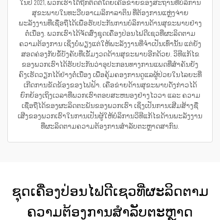
ໃນປີ 2021, ພວກເຮົາໄດ້ຖືກຕິດຕໍ່ໂດຍເຄືອຂ່າຍຂອງສະຖານທີ່ບໍລິການ
ສຸຂະພາບໃນທະວີບອາເມລິກາລາຕິນ ທີ່ຕ້ອງການແຫຼ່ງຈ່າຍ
ພະລັງງານທີ່ເຊື່ອຖືໄດ້ເພື່ອຮັບປະກັນການບໍລິການດ້ານສຸຂະພາບຢ່າງ
ຕໍ່ເນື່ອງ. ພວກເຮົາໄດ້ຈັດສົ່ງຊຸດເຄື່ອງປ່ອນໄຟດີເຊວທີ່ຜະລິດຕາມ
ຄວາມຕ້ອງການ ເຊິ່ງບໍ່ພຽງແຕ່ໃຫ້ພະລັງງານທີ່ຈຳເປັນເທົ່ານັ້ນ ແຕ່ຍັງ
ສອດຄ່ອງກັບຂໍ້ບັງຄັບທີ່ເຂັ້ມງວດດ້ານສຸຂະພາບອີກດ້ວຍ. ວິທີແກ້ໄຂ
ຂອງພວກເຮົາໄດ້ຮັບປະກັນວ່າອຸປະກອນທາງການແພດທີ່ສຳຄັນຍັງ
ຄົງເຮັດວຽກໄດ້ຢ່າງຕໍ່ເນື່ອງ ເພື່ອຄຸ້ມຄອງການດູແລຜູ້ປ່ວຍໃນໄລຍະທີ່
ເກີດການຂັດຂ້ອງຂອງໄຟຟ້າ. ເຄືອຂ່າຍດ້ານສຸຂະພາບດັ່ງກ່າວໄດ້
ຍົກຍ້ອງເຖິງເວລາທີ່ພວກເຮົາຕອບສະຫນອງຢ່າງໄວວາ ແລະ ຄວາມ
ເຊື່ອຖືໄດ້ຂອງຜະລິດຕະພັນຂອງພວກເຮົາ ເຊິ່ງເປັນການເສີມສ້າງຊື່
ເສີງຂອງພວກເຮົາໃນການເປັນຜູ້ໃຫ້ບໍລິການວິທີແກ້ໄຂດ້ານພະລັງງານ
ທີ່ຜະລິດຕາມຄວາມຕ້ອງການສຳລັບຕະຫຼາດສາກົນ.
ຊຸດເຄື່ອງປ່ອນໄຟດີເຊວທີ່ຜະລິດຕາມ
ຄວາມຕ້ອງການສຳລັບຕະຫຼາດ