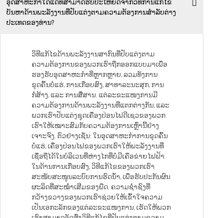
ອຸດສາຫະກຳໃດແດ່ທີ່ສາມາດຮັບປະໂຫຍດຈາກວິທີການແກ້ໄຂ
ບັນຫາດ້ານພະລັງງານທີ່ປັບແຕ່ງຕາມຄວາມຕ້ອງການສຳລັບຕ່າງ
ປະເທດຂອງທ່ານ?
ວິທີແກ້ໄຂດ້ານພະລັງງານສາກົນທີ່ປັບແຕ່ງຕາມ
ຄວາມຕ້ອງການຂອງພວກເຮົາຖືກອອກແບບມາເພື່ອ
ຮອງຮັບອຸດສາຫະກຳທີ່ຫຼາກຫຼາຍ, ລວມທັງການ
ຂຸດຄົ້ນບໍ່ແຮ່, ການເກືອບສົງ, ສາທາລະນະສຸກ, ການ
ກໍ່ສ້າງ, ແລະ ການສື່ສານ. ແຕ່ລະຂະແໜງການມີ
ຄວາມຕ້ອງການດ້ານພະລັງງານທີ່ແຕກຕ່າງກັນ, ແລະ
ພວກເຮົາປັບແຕ່ງຊຸດເຄື່ອງປ່ອນໄຟດີເຊວຂອງພວກ
ເຮົາໃຫ້ເໝາະສົມກັບຄວາມຕ້ອງການເຫຼົ່ານີ້ຢ່າງ
ເຈາະຈົງ. ຕົວຢ່າງເຊັ່ນ: ໃນອຸດສາຫະກຳການຂຸດຄົ້ນ
ບໍ່ແຮ່, ເຄື່ອງປ່ອນໄຟຂອງພວກເຮົາໃຫ້ພະລັງງານທີ່
ເຊື່ອຖືໄດ້ໃນບໍລິເວນທີ່ຫ່າງໄກທີ່ບໍ່ມີເຄືອຂ່າຍໄຟຟ້າ.
ໃນດ້ານການເກືອບສົງ, ວິທີແກ້ໄຂຂອງພວກເຮົາ
ສະໜັບສະໜູນລະບົບການຮົດນ້ຳ, ເພື່ອຮັບປະກັນຜົນ
ຜະລິດທີ່ສະໝໍ່ຳເສີມຂອງພືດ. ຄວາມຊ່ຳຊົງທີ່
ກວ້າງຂວາງຂອງພວກເຮົາຊ່ວຍໃຫ້ເຂົ້າໃຈຄວາມ
ເປັນເອກະລັກຂອງແຕ່ລະຂະແໜງການ, ເຮັດໃຫ້ພວກ