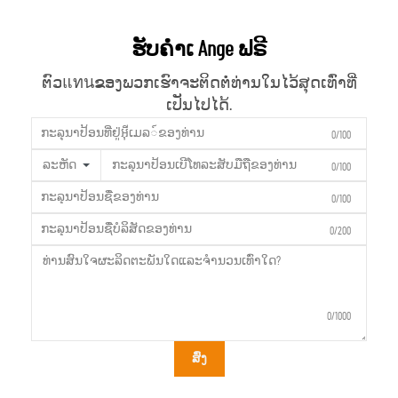
ຮັບຄຳເ Ange ຟຣີ
ຕົວแทนຂອງພວກເຮົາຈະຕິດຕໍ່ທ່ານໃນໄວ້ສຸດເທົ່າທີ່
ເປັນໄປໄດ້.
0/100
ລະຫັດ
0/100
0/100
0/200
0/1000
ສົ່ງ