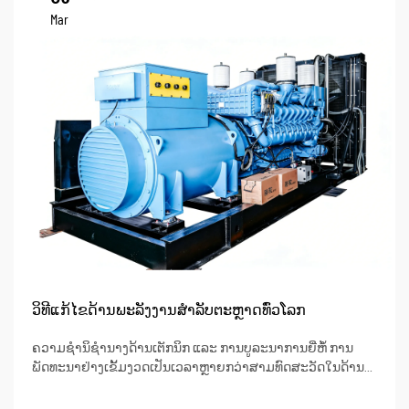
Mar
ວິທີແກ້ໄຂດ້ານພະລັງງານສຳລັບຕະຫຼາດທົ່ວໂລກ
ຄວາມຊຳນິຊຳນາງດ້ານເຕັກນິກ ແລະ ການບູລະນາການຍີ່ຫໍ້ ການ
ພັດທະນາຢ່າງເຂັ້ມງວດເປັນເວລາຫຼາຍກວ່າສາມທົດສະວັດໃນດ້ານ
ເຄື່ອງປ່ອຍໄຟດີເຊວເຮັດໃຫ້ມີພື້ນຖານດ້ານເຕັກນິກທີ່ແຂງແຮງ, ພ້ອມ
ດ້ວຍຄວາມເຂົ້າໃຈຢ່າງລະອອງເຖິງຄວາມສັບສົນຂອງການອອກແບບ