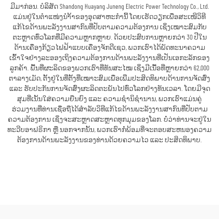
ມີມາກ່ອນ. ບໍລິສັດ Shandong Huayang Juneng Electric Power Technology Co., Ltd.
ແມ່ນຢູ່ໃນຕຳແໜ່ງນຳ້້າຂອງອຸດສາຫະກຳນີ້ ໂດຍເຮັດວຽກເພື່ອສະເໜີວິທີ
ແກ້ໄຂດ້ານພະລັງງານສາກົນທີ່ປັບຕາມຄວາມຕ້ອງການ ເຊິ່ງເໝາະສົມກັບ
ຕະຫຼາດທົ່ວໂລກທີ່ມີຄວາມຫຼາກຫຼາຍ. ດ້ວຍປະສົບການຫຼາຍກວ່າ 30 ປີໃນ
ດ້ານເຄື່ອງກ້ຽວໄຟຟ້າແບບເຄື່ອງຈັກດີເຊວ, ພວກເຮົາໄດ້ພັດທະນາຄວາມ
ເຂົ້າໃຈຢ່າງລະອອງເຖິງຄວາມຕ້ອງການດ້ານພະລັງງານທີ່ເປັນເອກະລັກຂອງ
ລູກຄ້າ. ພື້ນທີ່ຜະລິດຂອງພວກເຮົາທີ່ທັນສະໄໝ ເຊິ່ງມີເນື້ອທີ່ຫຼາຍກວ່າ 62,000
ຕາລາງເມັດ, ຕັ້ງຢູ່ໃນທີ່ຕັ້ງທີ່ເໝາະສົມເພື່ອເພີ່ມປະສິດທິພາບດ້ານການຈັດສົ່ງ
ແລະ ຮັບປະກັນການຈັດສົ່ງຜະລິດຕະພັນໄປທົ່ວໂລກຢ່າງທັນເວລາ. ໂດຍມີຈຸດ
ສຸມທີ່ເນັ້ນໃສ່ຄວາມຍືນຍົງ ແລະ ຄວາມຊຳນິຊຳນານ, ພວກເຮົາແມ່ນຄູ່
ຮ່ວມງານທີ່ທ່ານເຊື່ອຖືໄດ້ສຳລັບວິທີແກ້ໄຂດ້ານພະລັງງານສາກົນທີ່ປັບຕາມ
ຄວາມຕ້ອງການ ເຊິ່ງຈະສະຫຼາດສະຫຼາດທຸກມຸມຂອງໂລກ. ບໍ່ວ່າທ່ານຈະຢູ່ໃນ
ທະວີບອາຟຣິກາ ຫຼື ນອກຈາກນັ້ນ, ພວກເຮົາກໍ່ພ້ອມທີ່ຈະຕອບສະຫນອງຄວາມ
ຕ້ອງການດ້ານພະລັງງານຂອງທ່ານດ້ວຍຄວາມໄວ ແລະ ປະສິດທິພາບ.
ຮັບເອົາລາຄາ