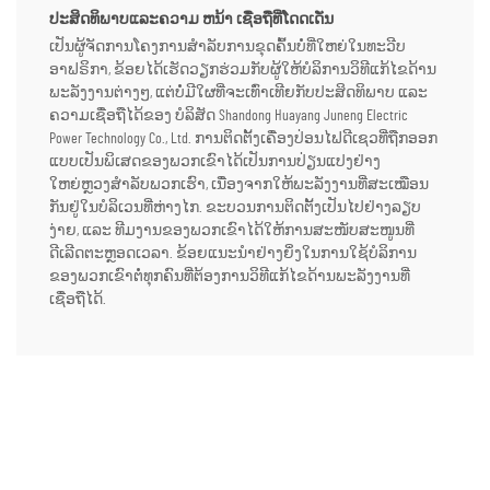
ປະສິດທິພາບແລະຄວາມ ຫນ້າ ເຊື່ອຖືທີ່ໂດດເດັ່ນ
ເປັນຜູ້ຈັດການໂຄງການສຳລັບການຂຸດຄົ້ນບໍ່ທີ່ໃຫຍ່ໃນທະວີບ
ອາຟຣິກາ, ຂ້ອຍໄດ້ເຮັດວຽກຮ່ວມກັບຜູ້ໃຫ້ບໍລິການວິທີແກ້ໄຂດ້ານ
ພະລັງງານຕ່າງໆ, ແຕ່ບໍ່ມີໃຜທີ່ຈະເທົ່າເທີຍກັບປະສິດທິພາບ ແລະ
ຄວາມເຊື່ອຖືໄດ້ຂອງ ບໍລິສັດ Shandong Huayang Juneng Electric
Power Technology Co., Ltd. ການຕິດຕັ້ງເຄື່ອງປ່ອນໄຟດີເຊວທີ່ຖືກອອກ
ແບບເປັນພິເສດຂອງພວກເຂົາໄດ້ເປັນການປ່ຽນແປງຢ່າງ
ໃຫຍ່ຫຼວງສຳລັບພວກເຮົາ, ເນື່ອງຈາກໃຫ້ພະລັງງານທີ່ສະເໝືອນ
ກັນຢູ່ໃນບໍລິເວນທີ່ຫ່າງໄກ. ຂະບວນການຕິດຕັ້ງເປັນໄປຢ່າງລຽບ
ງ່າຍ, ແລະ ທີມງານຂອງພວກເຂົາໄດ້ໃຫ້ການສະໜັບສະໜູນທີ່
ດີເລີດຕະຫຼອດເວລາ. ຂ້ອຍແນະນຳຢ່າງຍິ່ງໃນການໃຊ້ບໍລິການ
ຂອງພວກເຂົາຕໍ່ທຸກຄົນທີ່ຕ້ອງການວິທີແກ້ໄຂດ້ານພະລັງງານທີ່
ເຊື່ອຖືໄດ້.