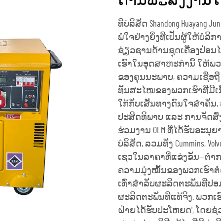
ດ້ານພະລັງງານ
ທີ່ບໍລິສັດ Shandong Huayang June
ພໍໃຈຢ່າງຍິ່ງທີ່ເປັນຜູ້ໃຫ້ບໍ
ຊ່ຽວຊານດ້ານຊຸດເຄື່ອງປ່ອນໄຟດ
ເຮົາໃນອຸດສາຫະກຳນີ້ ໃຫ້ພວ
ຂອງຄຸນນະພາບ, ຄວາມເຊື່ອຖື
ທັນສະໄໝຂອງພວກເຮົາທີ່ມີເນື້ອທ
ໃກ້ກັບເສັ້ນທາງດົນໃຈສຳຄັນ,
ປະສິດທິພາບ ແລະ ການຈັດສົ່
ຮ່ວມງານ OEM ທີ່ໄດ້ຮັບອະນຸຍ
ບໍລິສັດ, ລວມທັງ Cummins, Vo
ເຊວໃນລາຄາທີ່ແຂ່ງຂັນ—ຕ່ຳກວ່າ
ຄວາມມຸ່ງໝັ້ນຂອງພວກເຮົາຕໍ່
ເທົ່າສຳລັບຜະລິດຕະພັນທີ່ປອມ
ຜະລິດຕະພັນທີ່ແທ້ຈິງ. ພວກເ
ຝ່າຍໄດ້ຮັບປະໂຫຍດ', ໂດຍຊ