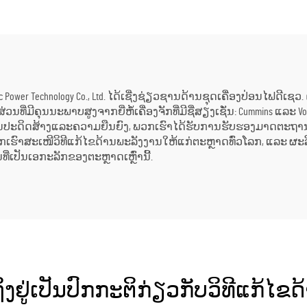
ນອງພະລັງງານໃນ
10MW ໃໝ່/ໃຊ້ແລ້ວ 
ອຸດສາຫະກຳ
ເຄື່ອງຜະລິດພະລັງ
ສະຖານີພະລັງງ
g Electric Power Technology Co., Ltd. ໄດ້ເຊີ່ງຊ່ຽວຊານດ້ານຊຸດເຄື່ອງປ່ອ
ີ່ມີຄຸນນະພາບສູງຈາກຍີ່ຫໍ້ເຄື່ອງຈັກທີ່ມີຊື່ສຽງເຊັ່ນ: Cummins ແລະ
ການປະດິດສ້າງແລະຄວາມຍືນຍົງ, ພວກເຮົາໄດ້ຮັບການຮັບຮອງມາດຕະຖານ I
ເຮົາສະເໜີວິທີແກ້ໄຂດ້ານພະລັງງານໃຫ້ແກ່ຕະຫຼາດທົ່ວໂລກ, ແລະ ຜະລິ
ເປັນເອກະລັກຂອງຕະຫຼາດເຫຼົ່ານີ້.
ງຢູ່ເປັນປົກກະຕິກ່ຽວກັບວິທີແກ້ໄ