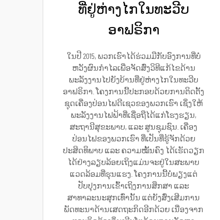
ທີ່ຢູ່ຫ່າງໄກໃນທະວີບ
ອາຟຣິກາ
ໃນປີ 2015, ພວກເຮົາໄດ້ຮ່ວມມືກັບອົງການທີ່ບໍ່
ຫວັງຜົນກຳໄລເພື່ອຈັດສົ່ງວິທີແກ້ໄຂດ້ານ
ພະລັງງານໄປຍັງບ້ານທີ່ຢູ່ຫ່າງໄກໃນທະວີບ
ອາຟຣິກາ. ໂຄງການນີ້ປະກອບດ້ວຍການຕິດຕັ້ງ
ຊຸດເຄື່ອງປ່ອນໄຟດີເຊວຂອງພວກເຮົາ ເຊິ່ງໃຫ້
ພະລັງງານໄຟຟ້າທີ່ເຊື່ອຖືໄດ້ແກ່ໂຮງຮຽນ,
ສະຖານີສຸຂະພາບ, ແລະ ສູນຊຸມຊົນ. ເຄື່ອງ
ປ່ອນໄຟຂອງພວກເຮົາ ທີ່ເປັນທີ່ຮູ້ຈັກດ້ວຍ
ປະສິດທິພາບ ແລະ ຄວາມໝັ້ນຄົງ ໄດ້ເຮັດວຽກ
ໄດ້ຢ່າງລຽບລ້ອຍເຖິງແມ່ນຈະຢູ່ໃນສະພາບ
ແວດລ້ອມທີ່ຮຸນແຮງ. ໂຄງການນີ້ບໍ່ພຽງແຕ່
ປັບປຸງການເຂົ້າເຖິງການສຶກສາ ແລະ
ສາທາລະນະສຸກເທົ່ານັ້ນ ແຕ່ຍັງສົ່ງເສີມການ
ພັດທະນາດ້ານເສດຖະກິດອີກດ້ວຍ ເນື່ອງຈາກ