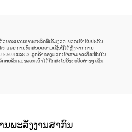
ສຳລັບ
25MW, 50MW, 70MW ສຳລັບວິທີ
ງານໃນ
ແກ້ໄຂດ້ານພະລັງງານໃນ
ານ
ໂຮງງານເຄມີ ແລະ ໂຮງງານ
ກົດເຄື່ອງ
ນໄຟດີເຊວ. ດ້ວຍຂະບວນການຜະລິດທີ່ເຂັ້ມງວດ, ພວກເຮົາຮັບປະກັນ
 Volvo, ແລະ ການທົດສອບຄວາມເຊື່ອຖືໄດ້ຫຼັງຈາກການ
SO9001 ແລະ CE. ລູກຄ້າຂອງພວກເຮົາສາມາດເຊື່ອໝັ້ນໃນ
ດຕະພັນຂອງພວກເຮົາໄດ້ຖືກສ่งໄປຍັງທະວີບຕ່າງໆ ເຊັ່ນ:
ຂດ້ານພະລັງງານສາກົນ