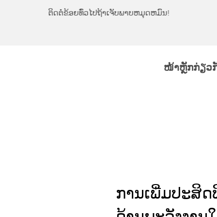
ຕິດຕໍ່ຂ້ອຍທົ່ວໄປຖ້າເຈັບພາບຫມຸດຫມົນ!
ໜ້າຫຼັກ
ກ່ຽວ
ການເພີ່ມປະສິດທ