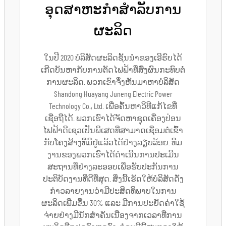
ອຸດສາຫະກຳສຳລັບການ
ຜະລິດ
ໃນປີ 2020 ບໍລິສັດຜະລິດຊັ້ນນຳຂອງເອີຣົບໄດ້
ເກີດບັນຫາກັບການຕັດໄຟຟ້າທີ່ສົ່ງຜົນກະທົບຕໍ່
ການຜະລິດ. ພວກເຂົາຈຶ່ງຫັນມາຫາບໍລິສັດ
Shandong Huayang Juneng Electric Power
Technology Co., Ltd. ເພື່ອຄົ້ນຫາວິທີແກ້ໄຂທີ່
ເຊື່ອຖືໄດ້. ພວກເຮົາໄດ້ຈັດຫາຊຸດເຄື່ອງປ່ອນ
ໄຟຟ້າດີເຊວເປັນພິເສດທີ່ສາມາດເຊື່ອມຕໍ່ເຂົ້າ
ກັບໂຄງສ້າງທີ່ມີຢູ່ແລ້ວໄດ້ຢ່າງລຽບລ້ອຍ. ທີມ
ງານຂອງພວກເຮົາໄດ້ດຳເນີນການປະເມີນ
ສະຖານທີ່ຢ່າງລະອອບເພື່ອຮັບປະກັນການ
ປະຕິບັດງານທີ່ດີທີ່ສຸດ. ສິ່ງນີ້ເຮັດໃຫ້ບໍລິສັດດັ່ງ
ກ່າວລາຍງານວ່າມີປະສິດທິພາບໃນການ
ຜະລິດເພີ່ມຂຶ້ນ 30% ແລະ ມີການປະຢັດຄ່າໃຊ້
ຈ່າຍຢ່າງມີນັກສຳຄັນເນື່ອງຈາກເວລາທີ່ການ