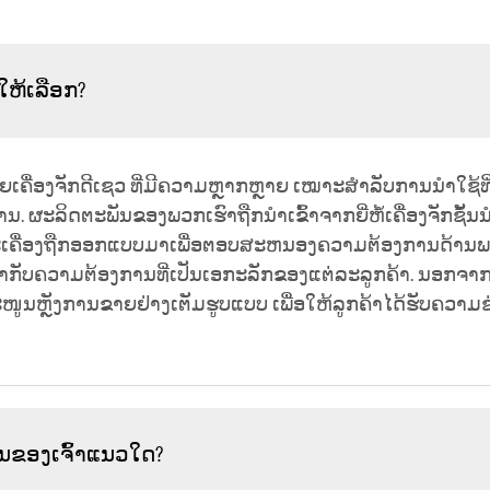
ໃຫ້ເລືອກ?
ຍເຄື່ອງຈັກດີເຊວ ທີ່ມີຄວາມຫຼາກຫຼາຍ ເໝາະສຳລັບການນຳໃຊ້ທ
 ຜະລິດຕະພັນຂອງພວກເຮົາຖືກນຳເຂົ້າຈາກຍີ່ຫໍ້ເຄື່ອງຈັກຊັ້ນ
ຕ່ລະເຄື່ອງຖືກອອກແບບມາເພື່ອຕອບສະຫນອງຄວາມຕ້ອງການດ້ານພະ
້າກັບຄວາມຕ້ອງການທີ່ເປັນເອກະລັກຂອງແຕ່ລະລູກຄ້າ. ນອກຈາກນ
ນຫຼັງການຂາຍຢ່າງເຕັມຮູບແບບ ເພື່ອໃຫ້ລູກຄ້າໄດ້ຮັບຄວາມຊ
ນຂອງເຈົ້າແນວໃດ?