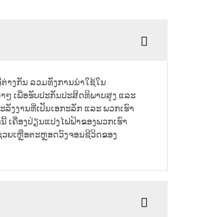
ີ່ຕ່າງກັນ ລວມທັງການນຳໃຊ້ໃນ
ນຳໆ ເພື່ອຮັບປະກັນປະສິດທິພາບສູງ ແລະ
ລັງງານທີ່ເປັນເອກະລັກ ແລະ ພວກເຮົາ
ີ້ ເຄື່ອງປ່ຽນແປງໄຟຟ້າຂອງພວກເຮົາ
່ວຍເຫຼືອຕະຫຼອດວົງຈອນຊີວິດຂອງ