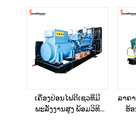
ເຄື່ອງປ່ອນໄຟດີເຊວທີ່ມີ
ລາຄາດີ
ພະລັງງານສູງ ພ້ອມວິທີ
ຮ້ອ
ແກ້ໄຂດ້ານພະລັງງານທີ່ຄົງທີ່
ຂະໜາດ
ສຳລັບການຂຸດຄົ້ນບໍ່ແຮ່ /
500K