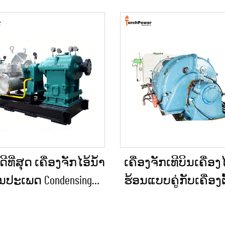
ທີ່ສຸດ ເຄື່ອງຈັກໄອ້ນ້ຳ
ເຄື່ອງຈັກເທີບິນເຄື່ອງໄ
ນປະເພດ Condensing
ຮ້ອນແບບຄູ່ກັບເຄື່ອງຕ
 10KW, 100KW, 250KW,
ຮ້ອນຄວາມດັນກັບຄືນ 
W, 1MW ສຳລັບການສະຫ
Pressure) ສອງຂັ້ນຕອ