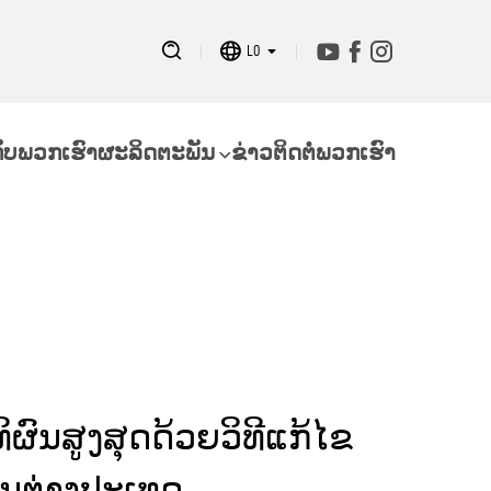
LO
ກັບພວກເຮົາ
ຜະລິດຕະພັນ
ຂ່າວ
ຕິດຕໍ່ພວກເຮົາ
ິຜົນສູງສຸດດ້ວຍວິທີແກ້ໄຂ