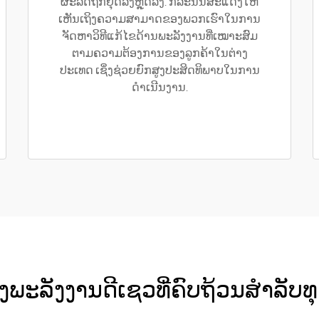
ຜະລິດຖືກຢຸດລົງຫຼຸດລົງ. ກໍລະນີນີ້ສະແດງໃຫ້
ເຫັນເຖິງຄວາມສາມາດຂອງພວກເຮົາໃນການ
ຈັດຫາວິທີແກ້ໄຂດ້ານພະລັງງານທີ່ເໝາະສົມ
ຕາມຄວາມຕ້ອງການຂອງລູກຄ້າໃນຕ່າງ
ປະເທດ ເຊິ່ງຊ່ວຍຍົກສູງປະສິດທິພາບໃນການ
ດຳເນີນງານ.
ງສົ່ງພະລັງງານດີເຊວທີ່ຄົບຖ້ວນສຳລັ