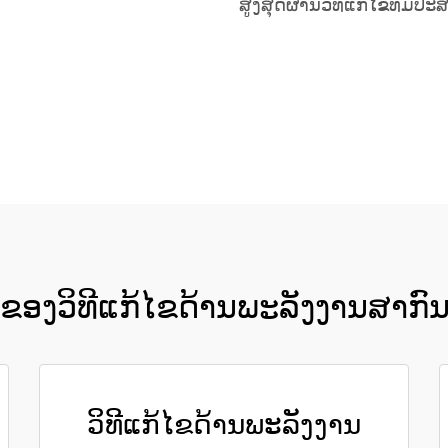
ສູງສຸດຜ່ານວິທີແກ້ໄຂທີ່ມີປະສ
ຮັບເອົາລາຄາ
ງຂອງວິທີແກ້ໄຂດ້ານພະລັງງານສາກົ
ວິທີແກ້ໄຂດ້ານພະລັງງານ