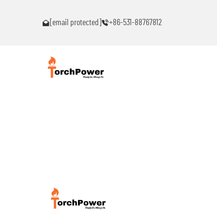
ົນ!
ຕິດຕໍ່ຂ້ອຍທົ່ວໄປຖ້າເຈັບພາບຫມຸດຫມົນ!
[email protected]
+86-531-88767812