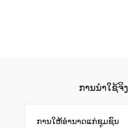
ການນຳໃຊ້ຈິ
ການໃຫ້ອຳນາດແກ່ຊຸມຊົນ