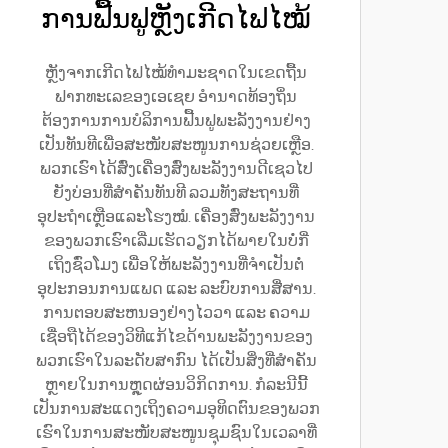
ການຟື້ນຟູຫຼັງເກີດໄຟໄໝ້
ຫຼັງຈາກເກີດໄຟໄໝ້ທຳມະຊາດໃນເຂດຖື້ນ
ຟາກທະເລຂອງເອເຊຍ ອຳນາດທ້ອງຖິ່ນ
ຕ້ອງການການບໍລິການຟື້ນຟູພະລັງງານຢ່າງ
ເປັນທັນທີເພື່ອສະໜັບສະໜູນການຊ່ວຍເຫຼືອ.
ພວກເຮົາໄດ້ສົ່ງເຄື່ອງສົ່ງພະລັງງານດີເຊວໄປ
ຍັງບ່ອນທີ່ສຳຄັນທັນທີ ລວມທັງສະຖານທີ່
ອຸປະຖຳເຫຼືອແລະໂຮງໝໍ. ເຄື່ອງສົ່ງພະລັງງານ
ຂອງພວກເຮົາເລີ່ມເຮັດວຽກໄດ້ພາຍໃນບໍ່ກີ່
ເຖິງຊົ່ວໂມງ ເພື່ອໃຫ້ພະລັງງານທີ່ຈຳເປັນຕໍ່
ອຸປະກອນການແພດ ແລະ ລະບົບການສື່ສານ.
ການຕອບສະຫນອງຢ່າງໄວວາ ແລະ ຄວາມ
ເຊື່ອຖືໄດ້ຂອງວິທີແກ້ໄຂດ້ານພະລັງງານຂອງ
ພວກເຮົາໃນລະດັບສາກົນ ໄດ້ເປັນສິ່ງທີ່ສຳຄັນ
ຫຼາຍໃນການຫຼຸດຜ່ອນວິກິດການ. ກໍລະນີນີ້
ເປັນການສະແດງເຖິງຄວາມອຸທິດຕົນຂອງພວກ
ເຮົາໃນການສະໜັບສະໜູນຊຸມຊົນໃນເວລາທີ່