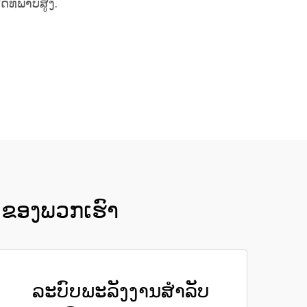
ິດທິພາບສູງ.
ນຂອງພວກເຮົາ
ລະບົບພະລັງງານສຳລັບ