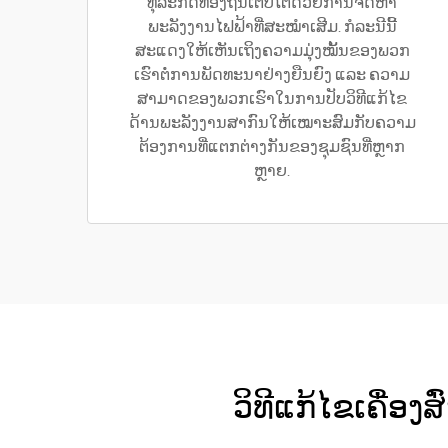
ທຸລະກິດທ້ອງຖິ່ນເຕີບໂຕດ້ວຍການຈັດຫາ
ພະລັງງານໄຟຟ້າທີ່ສະໝຳເສີມ. ກໍລະນີນີ້
ສະແດງໃຫ້ເຫັນເຖິງຄວາມມຸ່ງໝັ້ນຂອງພວກ
ເຮົາຕໍ່ການພັດທະນາຢ່າງຍືນຍົງ ແລະ ຄວາມ
ສາມາດຂອງພວກເຮົາໃນການປັບວິທີແກ້ໄຂ
ດ້ານພະລັງງານສາກົນໃຫ້ເໝາະສົມກັບຄວາມ
ຕ້ອງການທີ່ແຕກຕ່າງກັນຂອງຊຸມຊົນທີ່ຫຼາກ
ຫຼາຍ.
ວິທີແກ້ໄຂເຄື່ອ