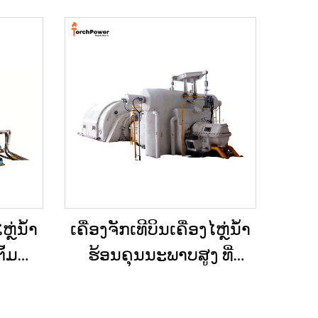
ຫຼ່ນ້ຳ
ເຄື່ອງຈັກເທີບິນເຄື່ອງໄຫຼ່ນ້ຳ
ົ້ມນ້ຳ
ຮ້ອນຄຸນນະພາບສູງ ທີ່
(Back
ສາມາດປັບແຕ່ງໄດ້ຕາມ
ນ 3MW-
ຄວາມຕ້ອງການ 15MW, 20MW,