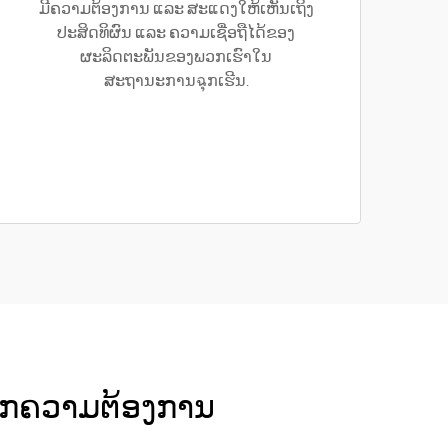
ມີຄວາມຕ້ອງການ ແລະ ສະແດງໃຫ້ເຫັນເຖິງ
ປະສິດທິຜົນ ແລະ ຄວາມເຊື່ອຖືໄດ້ຂອງ
ຜະລິດຕະພັນຂອງພວກເຮົາໃນ
ສະຖານະການฉຸກເຮີນ.
ບທຸກຄວາມຕ້ອງການ