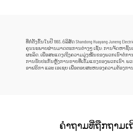
ການຜະລິດໃນໂຮງງານ
ແລະ ການນຳໃຊ້ດ້ານ
ອຸດສາຫະກຳ
ທີ່ກໍ່ຕັ້ງຂຶ້ນໃນປີ 1993, ບໍລິສັດ Shandong Huayang Junen
ຄຸນນະພາບຜ່ານມາດຕະການຕ່າງໆ ເຊັ່ນ: ການຈັດຫາຊິ້ນສ່ວນທ
ຜະລິດ. ເພື່ອສະແດງເຖິງຄວາມມຸ່ງໝັ້ນຂອງພວກເຮົາຕໍ່
ການຮັບປະກັນຫຼັງການຂາຍທີ່ເຂັ້ມແຂງຂອງພວກເຮົາ. ພວກ
ອາຟຣິກາ ແລະ ເອເຊຍ ເພື່ອຕອບສະຫນອງຄວາມຕ້ອງການທີ່
ຄຳຖາມທີ່ຖືກຖາມເຖິ