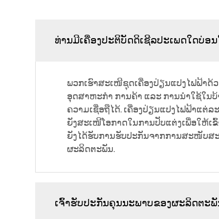
ທ່ານມີເຄື່ອງປະຕິບັດດິເຊີລປະເພດໃດບ່ອນ
ພວກເຮົາສະເໜີຊຸດເຄື່ອງປ່ຽນແປງໄຟຟ້າດ້ວ
ອຸດສາຫະກຳ ການຄ້າ ແລະ ການນຳໃຊ້ໃນບ້ານ.
ຄວາມເຊື່ອຖືໄດ້. ເຄື່ອງປ່ຽນແປງໄຟຟ້າແ
ຍັງສະເໜີໂອກາດໃນການປັບແຕ່ງເພື່ອໃຫ້ເຂົ
ຍັງໄດ້ຮັບການຮັບປະກັນຈາກການສະໜັບສະໜູ
ຜະລິດຕະພັນ.
ເຈົ້າຮັບປະກັນຄຸນນະພາບຂອງຜະລິດຕະພັ