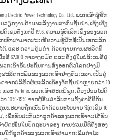
ໃນຕ່າງປະເທດ
ng Electric Power Technology Co., Ltd., ພວກເຮົາຮູ້ສຶກ
ລິການວຽກງານດ້ານພະລັງງານສາກົນຊັ້ນນຳ, ເຊິ່ງເຊີ່ງ
ີເຊວຕັ້ງແຕ່ປີ 1993. ຄວາມຮູ້ທີ່ເລິກເຊິ່ງຂອງພວກ
ກເຮົາສາມາດສະເໜີຄວາມຮູ້ສຶກທີ່ເປັນເອກະລັກ
ໄດ້, ແລະ ຄວາມຄຸ້ມຄ່າ. ດ້ວຍຖານການຜະລິດທີ່
ີ່ 62,000 ຕາລາງແມັດ ແລະ ຕັ້ງຢູ່ໃນບໍລິເວນທີ່ຢູ່
 ພວກເຮົາຮັບປະກັນການສົ່ງອອກທົ່ວໂລກຢ່າງມີ
ງຜະລິດຕະພັນຂອງພວກເຮົາຢ່າງທັນເວລາ. ເປັນຄູ່
າດຈາກບໍລິສັດຜູ້ຜະລິດເຄື່ອງຈັກຊັ້ນນຳຫຼາຍກວ່າ 10
lvo ແລະ Perkins, ພວກເຮົາສະເໜີຊຸດເຄື່ອງປ່ອນໄຟດີ
 10%-15% ຈາກຜູ້ອື່ນສຳລັບການຕັ້ງຄ່າທີ່ຄືກັນ.
ຄຸນນະພາບຖືກເນັ້ນຍ້ຳດ້ວຍນະໂຍບາຍ 'ຊົດເຊີຍ 10
', ເພື່ອຮັບປະກັນວ່າລູກຄ້າຂອງພວກເຮົາຈະໄດ້ຮັບ
ຮົາຍึດໝັ້ນໃນປັດຊະຍາຂອງ 'ການຮ່ວມມືທີ່ທັງສອງ
່ວຍໃຫ້ລູກຄ້າຂອງພວກເຮົາສາມາດເພີ່ມກຳໄລ