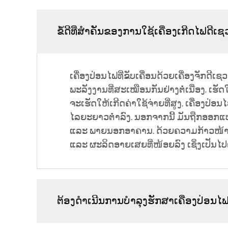
ຂໍ້ດີທີ່ສຳຄັນຂອງການໃຊ້ເຄື່ອງເກີດໄຟດີເ
ເຄື່ອງປ່ອນໄຟທີ່ຂັບເຄື່ອນດ້ວຍເຄື່ອງຈັກດ
ພະລັງງານທີ່ສະເໝືອນກັນຢ່າງຕໍ່ເນື່ອງ, ເ
ຈະເຮັດໃຫ້ເກີດຄ່າໃຊ້ຈ່າຍທີ່ສູງ. ເຄື່ອງປ່
ໄລຍະຍາວຕ່ຳລົງ. ນອກຈາກນີ້ ມັນຖືກອອກ
ແລະ ພາຍນອກອາຄານ. ດ້ວຍຄວາມກ້າວໜ້າຂອງເ
ແລະ ຜະລິດອາຍເສຍທີ່ໜ້ອຍລົງ ເຊິ່ງເປັນໄ
ຕ້ອງດຳເນີນການບໍາລຸງຮັກສາເຄື່ອງປ່ອນໄຟ