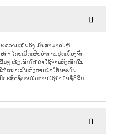
 ແລະ ຄວາມໝັ້ນຄົງ. ມັນສາມາດໃຫ້
ຫະກຳ ໂດຍເປີດເຜີຍວ່າການຢຸດເຄື່ອງຈັກ
ື່ນໆ ເຊິ່ງເຮັດໃຫ້ຄ່າໃຊ້ຈ່າຍທັງໝົດໃນ
ັດໃຫ້ເໝາະສົມທັງການນຳໃຊ້ພາຍໃນ
ປະສິດທິພາບໃນການໃຊ້ນ້ຳມັນທີ່ດີຂຶ້ນ