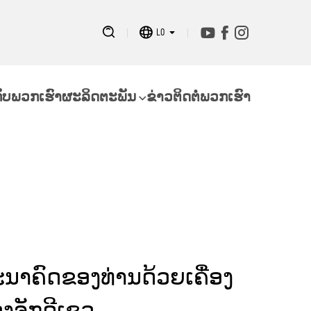
LO
ກັບພວກເຮົາ
ຜະລິດຕະພັນ
ຂ່າວ
ຕິດຕໍ່ພວກເຮົາ
ະນາຄົດຂອງທ່ານດ້ວຍເຄື່ອງ