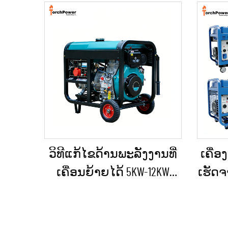
ວິທີແກ້ໄຂດ້ານພະລັງງານທີ່
ເຄື່ອ
ເຄື່ອນຍ້າຍໄດ້ 5KW-12KW
ເຮັດຈ
ເຄື່ອງປ່ອນໄຟດີເຊວ ສຳລັບ
ກິນ
ບ້ານ / ຮ້ານຄ້າ / ການກໍ່ສ້າງ
ເຫຼັ
/ ການສະຫງາດໄຟສຳຮອງ