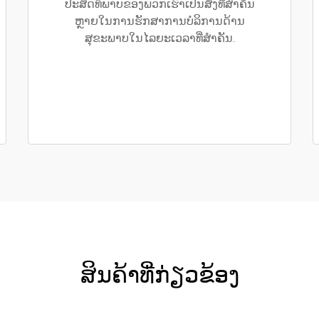
ປະສິດທິພາບຂອງພວກເຮົາເປັນສິ່ງທີ່ສຳຄັນ
ຫຼາຍໃນການຮັກສາການບໍລິການດ້ານ
ສຸຂະພາບໃນໄລຍະເວລາທີ່ສຳຄັນ.
ສິນຄ້າທີ່ກ່ຽວຂ້ອງ