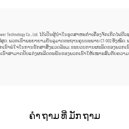
ແລະ ການນຳໃຊ້ດ
ອຸດສາຫະກຳ
ctric Power Technology Co., Ltd. ໄດ້ເປັນຜູ້ນຳໃນອຸດສາຫະກຳເຄື່ອງຈັກເກີ
ສຸດ. ພວກເຮົາພະຍາຍາມບັນລຸມາດຕະຖານຄຸນນະພາບ CT-002 ທັງໝົດ. ພວກເ
. ພວກເຮົາພໍໃຈໃນການຮັກສາສິ່ງແວດລ້ອມ; ຂະບວນການຜະລິດຂອງພວກເຮົາ
ພວກເຮົາສາມາດປັບແຕ່ງຜະລິດຕະພັນຂອງພວກເຮົາໃຫ້ເໝາະສົມກັບຄວາມຕ້
ຄໍາ ຖາມ ທີ່ ມັກ ຖາມ