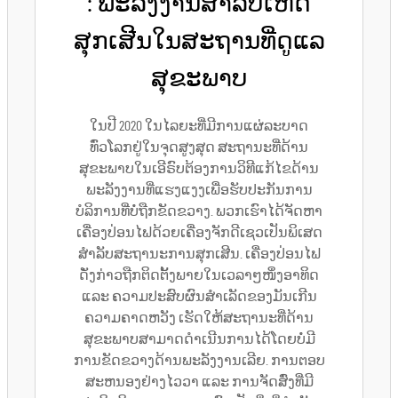
: ພະລັງງານສຳລັບເຫດ
ສຸກເສີນໃນສະຖານທີ່ດູແລ
ສຸຂະພາບ
ໃນປີ 2020 ໃນໄລຍະທີ່ມີການແຜ່ລະບາດ
ທົ່ວໂລກຢູ່ໃນຈຸດສູງສຸດ ສະຖານະທີ່ດ້ານ
ສຸຂະພາບໃນເອີຣົບຕ້ອງການວິທີແກ້ໄຂດ້ານ
ພະລັງງານທີ່ແຮງແງງເພື່ອຮັບປະກັນການ
ບໍລິການທີ່ບໍ່ຖືກຂັດຂວາງ. ພວກເຮົາໄດ້ຈັດຫາ
ເຄື່ອງປ່ອນໄຟດ້ວຍເຄື່ອງຈັກດີເຊວເປັນພິເສດ
ສຳລັບສະຖານະການສຸກເສີນ. ເຄື່ອງປ່ອນໄຟ
ດັ່ງກ່າວຖືກຕິດຕັ້ງພາຍໃນເວລາໆໜຶ່ງອາທິດ
ແລະ ຄວາມປະສົບຜົນສຳເລັດຂອງມັນເກີນ
ຄວາມຄາດຫວັງ ເຮັດໃຫ້ສະຖານະທີ່ດ້ານ
ສຸຂະພາບສາມາດດຳເນີນການໄດ້ໂດຍບໍ່ມີ
ການຂັດຂວາງດ້ານພະລັງງານເລີຍ. ການຕອບ
ສະຫນອງຢ່າງໄວວາ ແລະ ການຈັດສົ່ງທີ່ມີ