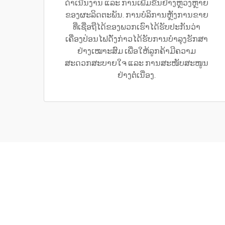
ດຳເນີນງານ ແລະ ການເພີ່ມຂື້ນຢ່າງຫຼວງຫຼາຍ
ຂອງຜະລິດຕະພັນ. ການບໍລິການຫຼັງການຂາຍ
ທີ່ເຊື່ອຖືໄດ້ຂອງພວກເຮົາໄດ້ຮັບປະກັນວ່າ
ເຄື່ອງປ່ອນໄຟດັ່ງກ່າວໄດ້ຮັບການບຳລຸງຮັກສາ
ຢ່າງເໝາະສົມ ເພື່ອໃຫ້ລູກຄ້າມີຄວາມ
ສະດວກສະບາຍໃຈ ແລະ ການສະໜັບສະໜູນ
ຢ່າງຕໍ່ເນື່ອງ.