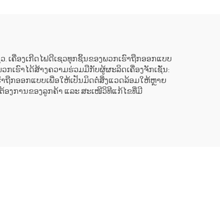
້ານ
ສຸກເສີນ
ດໄຟດີເຊວ. ເຄື່ອງເກີດໄຟດີເຊວທຸກຊິ້ນຂອງພວກເຮົາຖືກອອກແບບ
ຮົາໄດ້ສ້າງຄວາມຮ່ວມມືກັບຜູ້ຜະລິດເຄື່ອງຈັກເຊັ່ນ:
ຖືກອອກແບບເພື່ອໃຫ້ເປັນມິດຕໍ່ສິ່ງແວດລ້ອມໃຫ້ຫຼາຍ
ອງການຂອງລູກຄ້າ ແລະ ສະເໜີວິທີແກ້ໄຂທີ່ມີ