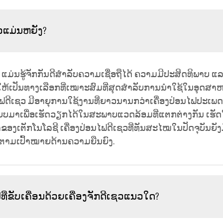
ຊວແມ່ນຫຍັງ?
ີເຊວ ແມ່ນຮູ້ຈັກກັນດີສຳລັບຄວາມເຊື່ອຖືໄດ້ ຄວາມມີປະສິດທິພາບ
ຮັດໃຫ້ເປັນທາງເລືອກທີ່ເໝາະສົມທີ່ສຸດສຳລັບການນຳໃຊ້ໃນອຸດສາ
ອນໄຟດີເຊວ ມີອາຍຸການໃຊ້ງານທີ່ຍາວນານກວ່າເຄື່ອງປ່ອນໄຟປະເພດອ
ແບບມາເພື່ອເຮັດວຽກໄດ້ໃນສະພາບແວດລ້ອມທີ່ແຕກຕ່າງກັນ ເຮ
ຕັກໂນໂລຊີ ເຄື່ອງປ່ອນໄຟດີເຊວທີ່ທັນສະໄໝໃນປັດຈຸບັນຍັງມີ
ປຕາມເປົ້າໝາຍດ້ານຄວາມຍືນຍົງ.
ທີ່ຂັບເຄື່ອນດ້ວຍເຄື່ອງຈັກດີເຊວແນວໃດ?