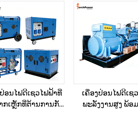
ງປ່ອນໄຟດີເຊວໄຟຟ້າທີ່
ເຄື່ອງປ່ອນໄຟດີເຊວທ
າກເຫຼັກທີ່ຕ້ານການກັດ
ພະລັງງານສູງ ພ້ອມ
 ແລະ ຕ້ານການຕີຂອງ
ແກ້ໄຂດ້ານພະລັງງານທີ່
ກ ສຳລັບການສະຫງາດ
ສຳລັບການຂຸດຄົ້ນບໍ່
ໄຟສຳຮອງ
ການຜະລິດໃນໂຮງ