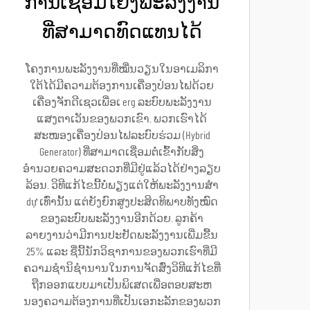
ການເຊື່ອມໂຍງພະລັງງານ
ທີ່ສາມາດທົດແທນໄດ້
ໂຄງການພະລັງງານທີ່ໝື່ນວຽນໃນອາເມລິກາ
ໃຕ້ໄດ້ມີຄວາມຕ້ອງການເຄື່ອງປ່ອນໄຟດ້ວຍ
ເຄື່ອງຈັກດີເຊວເພື່ອເ erg ລະບົບພະລັງງານ
ແສງຕາເວັນຂອງພວກເຂົາ. ພວກເຮົາໄດ້
ສະໜອງເຄື່ອງປ່ອນໄຟລະບົບຮ່ວມ (Hybrid
Generator) ທີ່ສາມາດເຊື່ອມຕໍ່ເຂົ້າກັບສິ່ງ
ອຳນວຍຄວາມສະດວກທີ່ມີຢູ່ແລ້ວໄດ້ຢ່າງລຽບ
ລ້ອນ. ວິທີແກ້ໄຂນີ້ບໍ່ພຽງແຕ່ໃຫ້ພະລັງງານສຳ
dự ເທົ່ານັ້ນ ແຕ່ຍັງຍົກສູງປະສິດທິພາບທັງໝົດ
ຂອງລະບົບພະລັງງານອີກດ້ວຍ. ລູກຄ້າ
ລາຍງານວ່າມີການປະຢັດພະລັງງານເພີ່ມຂື້ນ
25% ແລະ ຊື່ນີ້ນັກວິຊາການຂອງພວກເຮົາທີ່ມີ
ຄວາມຊຳນິຊຳນານໃນການຈັດສົ່ງວິທີແກ້ໄຂທີ່
ຖືກອອກແບບມາເປັນພິເສດເພື່ອຕອບສະຫ
ນອງຄວາມຕ້ອງການທີ່ເປັນເອກະລັກຂອງພວກ