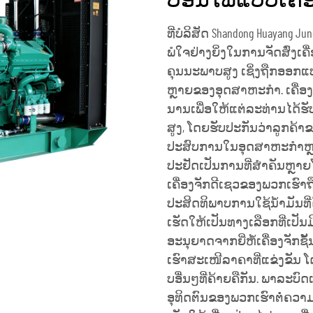
ປ່ອນໄຟແບບເຄື່
ທີ່ບໍລິສັດ Shandong Huayang June
ພໍໃຈຢ່າງຍິ່ງໃນການຈັດສົ່ງເຄ
ຄຸນນະພາບສູງ ເຊິ່ງຖືກອອກ
ຫຼາຍຂອງອຸດສາຫະກຳ. ເຄື່ອ
ນານເພື່ອໃຫ້ແຕ່ລະທ່ານໄດ້ຮັບ
ສູງ, ໂດຍຮັບປະກັນວ່າລູກຄ້າຂ
ປະສົບການໃນອຸດສາຫະກຳຫຼາຍກວ
ປະຢັດເປັນການທີ່ສຳຄັນຫຼາຍໂ
ເຄື່ອງຈັກດີເຊວຂອງພວກເຮົາຖ
ປະສິດທິພາບການໃຊ້ນ້ຳມັນທີ່
ເຮັດໃຫ້ເປັນທາງເລືອກທີ່ເປັນມິ
ອະນຸຍາດຈາກຍີ່ຫໍ້ເຄື່ອງຈັກຊັ
ເຮົາສະເໜີລາຄາທີ່ແຂ່ງຂັນ ໂ
ບອື່ນໆທີ່ຄ້າຍຄືກັນ. ພາລະບົ
ອຸທິດຕົນຂອງພວກເຮົາຕໍ່ຄວາ