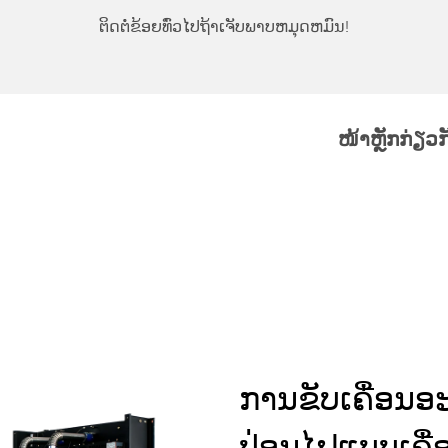
ຕິດຕໍ່ຂ້ອຍທົ່ວໄປຖ້າເຈັບພາບຫມຸດຫມົນ!
ໜ້າຫຼັກ
ກ່ຽວ
ການຂັບເຄື່ອນອ