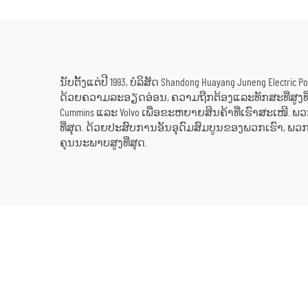
ນັບຕັ້ງແຕ່ປີ 1993, ບໍລິສັດ Shandong Huayang Juneng Ele
ດ້ວຍຄວາມລະອຽດອ່ອນ, ຄວາມຖືກຕ້ອງແລະທັກສະທີ່ສູງທີ່
Cummins ແລະ Volvo ເພື່ອຂະຫຍາຍສິນຄ້າທີ່ເຮົາສະເໜີ
ທີ່ສຸດ. ດ້ວຍປະສົບການອັນອຸດົມສົມບູນຂອງພວກເຮົາ, 
ຄຸນນະພາບສູງທີ່ສຸດ.