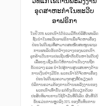
ວິທີແກ້ໄຂດ້ານພະລັງງານ
ອຸດສາຫະກຳໃນທະວີບ
ອາຟຣິກາ
ໃນປີ 2019, ພວກເຮົາໄດ້ຮ່ວມມືກັບບໍລິສັດຜະລິດ
ຊັ້ນນຳໃນທະວີບອາຟຣິກາເພື່ອຈັດຫາເຄື່ອງ
ປ່ອນໄຟດີເຊວທີ່ສາມາດສະໜັບສະໜູນແຖວ
ການຜະລິດອັນກວ້າງຂວາງຂອງພວກເຂົາ.
ລູກຄ້າເດີນການປະເຊີນໜ້າກັບບັນຫາໄຟດັບຢູ່
ເລື້ອຍໆ ເຊິ່ງເຮັດໃຫ້ການດຳເນີນງານຖືກ
ຂັດຂວາງ ແລະ ນຳໄປສູ່ການສູນເສຍທາງດ້ານ
ການເງິນຢ່າງມີນັກ. ພວກເຮົາໄດ້ຈັດຫາເຄື່ອງ
ປ່ອນໄຟດີເຊວຄວາມຈຸກສູງທີ່ບໍ່ພຽງແຕ່
ບໍລິການຄວາມຕ້ອງການດ້ານພະລັງງານຂອງ
ພວກເຂົາເທົ່ານັ້ນ ແຕ່ຍັງເຮັດວຽກດ້ວຍ
ປະສິດທິພາບການໃຊ້ນ້ຳມັນທີ່ດີເລີດ. ຜົນທີ່ໄດ້
ຮັບແມ່ນການຫຼຸດລົງ 30% ຂອງຕົ້ນທຶນການ