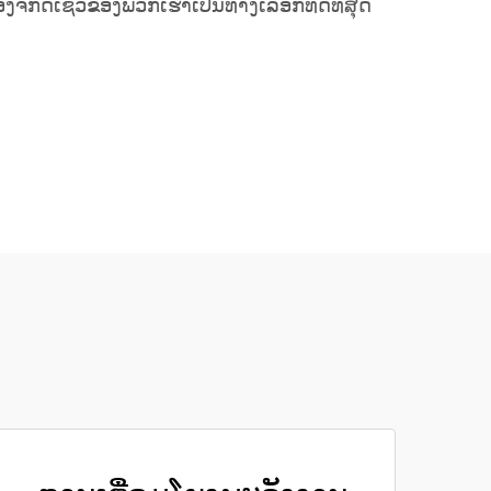
ອງຈັກດີເຊວຂອງພວກເຮົາເປັນທາງເລືອກທີ່ດີທີ່ສຸດ