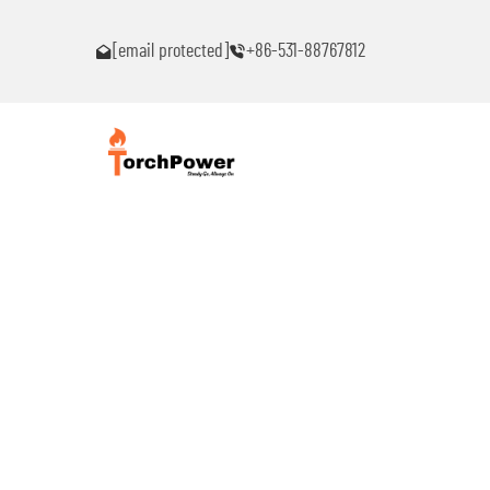
ົນ!
ຕິດຕໍ່ຂ້ອຍທົ່ວໄປຖ້າເຈັບພາບຫມຸດຫມົນ!
[email protected]
+86-531-88767812