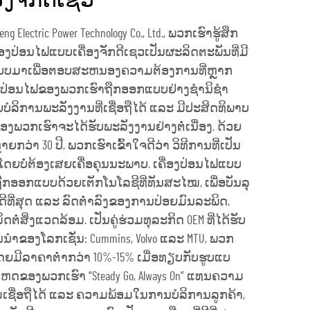
ອງຈັກດີເຊວ
ng Electric Power Technology Co., Ltd., ພວກເຮົາຮູ້ສຶກ
ື່ອງປ່ອນໄຟແບບເຄື່ອງຈັກດີເຊວເປັນຜະລິດຕະພັນທີ່ມີ
ແບບມາເພື່ອຕອບສະຫນອງຄວາມຕ້ອງການທີ່ຫຼາກ
ງປ່ອນໄຟຂອງພວກເຮົາຖືກອອກແບບຢ່າງຊໍານິຊໍາ
ບໍລິການພະລັງງານທີ່ເຊື່ອຖືໄດ້ ແລະ ມີປະສິດທິພາບ
ອງພວກເຮົາຈະໄດ້ຮັບພະລັງງານຢ່າງຕໍ່ເນື່ອງ. ດ້ວຍ
່າ 30 ປີ, ພວກເຮົາເຂົ້າໃຈດີວ່າ ວິທີການທີ່ເປັນ
ດຍບໍ່ຕ້ອງເສຍເຄື່ອຄຸນນະພາບ. ເຄື່ອງປ່ອນໄຟແບບ
ືກອອກແບບດ້ວຍເຕັກໂນໂລຊີທີ່ທັນສະໄໝ, ເພື່ອບັນລຸ
ດີທີ່ສຸດ ແລະ ລົດຕ່ຳລົງຂອງການປ່ອຍມົນລະພິດ,
ດຕໍ່ສິ່ງແວດລ້ອມ. ເປັນຄູ່ຮ່ວມທຸລະກິດ OEM ທີ່ໄດ້ຮັບ
້ນນຳຂອງໂລກເຊັ່ນ: Cummins, Volvo ແລະ MTU, ພວກ
ດຍມີລາຄາຕ່ຳກວ່າ 10%-15% ເມື່ອທຽບກັບຮູບແບ
ດເຫດຂອງພວກເຮົາ “Steady Go, Always On” ແທນຄວາມ
ມເຊື່ອຖືໄດ້ ແລະ ຄວາມພ້ອມໃນການບໍລິການລູກຄ້າ,