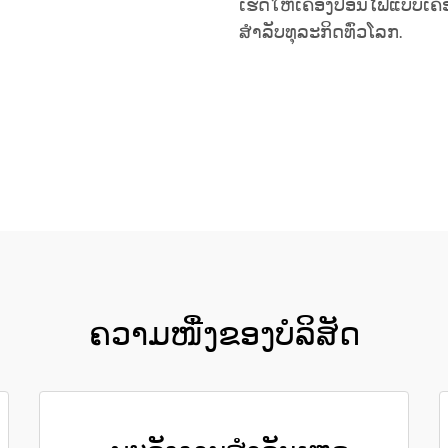
ເຮັດໃຫ້ເຄື່ອງປ່ອນໄຟແບບເຄື່
ສຳລັບທຸລະກິດທົ່ວໂລກ.
ຮັບເອົາລາຄາ
ຄວາມໜື່ງຂອງບໍລິສັດ