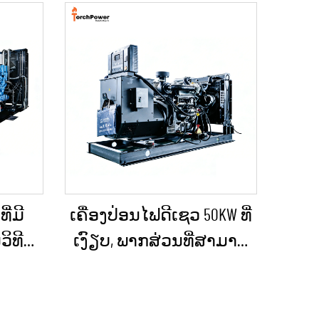
ີ່ມີ
ເຄື່ອງປ່ອນໄຟດີເຊວ 50KW ທີ່
ວິທີ
ເງົຽບ, ພາກສ່ວນທີ່ສາມາດ
ຄົງທີ່
ນຳໄປໃຊ້ໄດ້, ກັນຝົນ ສຳລັບ
ແຮ່ /
ການກໍ່ສ້າງພາຍນອກ ແລະ
ງານ
ການຈັດຕັ້ງສຳລັບເຫດ