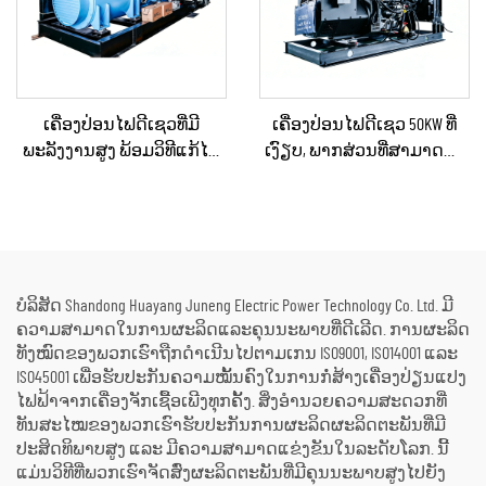
ເຄື່ອງປ່ອນໄຟດີເຊວທີ່ມີ
ເຄື່ອງປ່ອນໄຟດີເຊວ 50KW ທີ່
ພະລັງງານສູງ ພ້ອມວິທີແກ້ໄຂ
ເງົຽບ, ພາກສ່ວນທີ່ສາມາດນຳ
ດ້ານພະລັງງານທີ່ຄົງທີ່ ສຳລັບ
ໄປໃຊ້ໄດ້, ກັນຝົນ ສຳລັບການ
ການຂຸດຄົ້ນບໍ່ແຮ່ / ການຜະລິດ
ກໍ່ສ້າງພາຍນອກ ແລະ ການ
ໃນໂຮງງານ ແລະ ການນຳໃຊ້
ຈັດຕັ້ງສຳລັບເຫດສຸກເສີນ
ດ້ານອຸດສາຫະກຳ
ບໍລິສັດ Shandong Huayang Juneng Electric Power Technology Co. Ltd. ມີ
ຄວາມສາມາດໃນການຜະລິດແລະຄຸນນະພາບທີ່ດີເລີດ. ການຜະລິດ
ທັງໝົດຂອງພວກເຮົາຖືກດຳເນີນໄປຕາມເກນ ISO9001, ISO14001 ແລະ
ISO45001 ເພື່ອຮັບປະກັນຄວາມໝັ້ນຄົງໃນການກໍ່ສ້າງເຄື່ອງປ່ຽນແປງ
ໄຟຟ້າຈາກເຄື່ອງຈັກເຊື້ອເພີງທຸກຄັ້ງ. ສິ່ງອຳນວຍຄວາມສະດວກທີ່
ທັນສະໄໝຂອງພວກເຮົາຮັບປະກັນການຜະລິດຜະລິດຕະພັນທີ່ມີ
ປະສິດທິພາບສູງ ແລະ ມີຄວາມສາມາດແຂ່ງຂັນໃນລະດັບໂລກ. ນີ້
ແມ່ນວິທີທີ່ພວກເຮົາຈັດສົ່ງຜະລິດຕະພັນທີ່ມີຄຸນນະພາບສູງໄປຍັງ