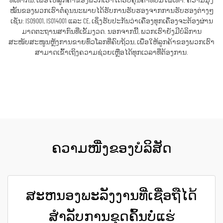
ທີ່ເທົ່າກັນ, ເພື່ອໃຫ້ລູກຄ້າຂອງພວກເຮົາໄດ້ຮັບຄຸນຄ່າທີ່ບໍ່ມີໃຜເທົ່າ. ຄວາມມຸ່ງ
ໝັ້ນຂອງພວກເຮົາຕໍ່ຄຸນນະພາບໄດ້ຮັບການຮັບຮອງຈາກການຮັບຮອງຕ່າງໆ
ເຊັ່ນ: ISO9001, ISO14001 ແລະ CE, ເຊິ່ງຮັບປະກັນວ່າເຄື່ອງທຸກເຄື່ອງຈະຕ້ອງຜ່ານ
ມາດຕະຖານສາກົນທີ່ເຂັ້ມງວດ. ນອກຈາກນີ້, ພວກເຮົາຍັງມີບໍລິການ
ສະໜັບສະໜູນຫຼັງການຂາຍທົ່ວໂລກທີ່ຄົບຖ້ວນ, ເພື່ອໃຫ້ລູກຄ້າຂອງພວກເຮົາ
ສາມາດເຂົ້າເຖິງຄວາມຊ່ວຍເຫຼືອໄດ້ທຸກເວລາທີ່ຕ້ອງການ.
ຮັບເອົາລາຄາ
ຄວາມໜື່ງຂອງບໍລິສັດ
ສະຫນອງພະລັງງານທີ່ເຊື່ອຖືໄດ້
ສຳລັບການຂຸດຄົ້ນບໍ່ແຮ່