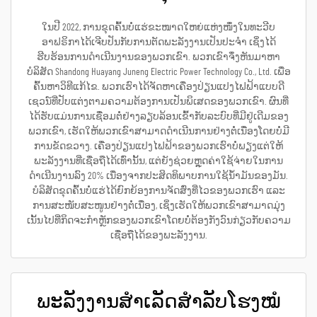
ໃນປີ 2022, ການຂຸດຄົ້ນບໍ່ແຮ່ຂະໜາດໃຫຍ່ແຫ່ງໜຶ່ງໃນທະວີບ
ອາຟຣິກາໄດ້ເຈີບປັນກັບການຕັດພະລັງງານເປັນປະຈຳ ເຊິ່ງໄດ້
ຮີບຮ້ອນການດຳເນີນງານຂອງພວກເຂົາ. ພວກເຂົາຈຶ່ງຫັນມາຫາ
ບໍລິສັດ Shandong Huayang Juneng Electric Power Technology Co., Ltd. ເພື່ອ
ຄົ້ນຫາວິທີແກ້ໄຂ. ພວກເຮົາໄດ້ຈັດຫາເຄື່ອງປ່ຽນແປງໄຟຟ້າແບບດີ
ເຊວນ໌ທີ່ປັບແຕ່ງຕາມຄວາມຕ້ອງການເປັນພິເສດຂອງພວກເຂົາ. ຜົນທີ່
ໄດ້ຮັບແມ່ນການເຊື່ອມຕໍ່ຢ່າງລຽບລ້ອນເຂົ້າກັບລະບົບທີ່ມີຢູ່ເດີມຂອງ
ພວກເຂົາ, ເຮັດໃຫ້ພວກເຂົາສາມາດດຳເນີນການຢ່າງຕໍ່ເນື່ອງໂດຍບໍ່ມີ
ການຂັດຂວາງ. ເຄື່ອງປ່ຽນແປງໄຟຟ້າຂອງພວກເຮົາບໍ່ພຽງແຕ່ໃຫ້
ພະລັງງານທີ່ເຊື່ອຖືໄດ້ເທົ່ານັ້ນ, ແຕ່ຍັງຊ່ວຍຫຼຸດຄ່າໃຊ້ຈ່າຍໃນການ
ດຳເນີນງານລົງ 20% ເນື່ອງຈາກປະສິດທິພາບການໃຊ້ນ້ຳມັນຂອງມັນ.
ບໍລິສັດຂຸດຄົ້ນບໍ່ແຮ່ໄດ້ຍົກຍ້ອງການຈັດສົ່ງທີ່ໄວຂອງພວກເຮົາ ແລະ
ການສະໜັບສະໜູນຢ່າງຕໍ່ເນື່ອງ, ເຊິ່ງເຮັດໃຫ້ພວກເຂົາສາມາດມຸ່ງ
ເນັ້ນໄປທີ່ກິດຈະກຳຫຼັກຂອງພວກເຂົາໂດຍບໍ່ຕ້ອງກັງວົນກ່ຽວກັບຄວາມ
ເຊື່ອຖືໄດ້ຂອງພະລັງງານ.
ພະລັງງານສຳເລັດສຳລັບໂຮງໝໍ