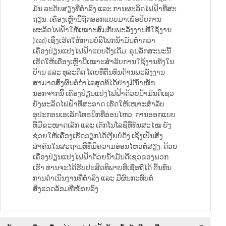
ມັນ ລະດັບສຽງທີ່ຕ່ຳລົງ ແລະ ການຜະລິດໄຟຟ້າທີ່ສະ
ຖຽນ. ເຄື່ອງເຫຼົ່ານີ້ຖືກອອກແບບມາເພື່ອປັບການ
ຜະລິດໄຟຟ້າໃຫ້ເໝາະສົມກັບພະລັງງານທີ່ໃຊ້ງານ
(load) ເຊິ່ງເຮັດໃຫ້ການບໍລິໂພກນ້ຳມັນຕ່ຳກວ່າ
ເຄື່ອງປ່ຽນແປງໄຟຟ້າແບບດັ້ງເດີມ. ຄຸນລັກສະນະນີ້
ເຮັດໃຫ້ເຄື່ອງເຫຼົ່ານີ້ເໝາະສຳລັບການໃຊ້ງານທັງໃນ
ບ້ານ ແລະ ທຸລະກິດ ໂດຍທີ່ຕົ້ນທຶນດ້ານພະລັງງານ
ສາມາດສົ່ງຜົນຕໍ່ກຳໄລສຸດທິໄດ້ຢ່າງມີນ້ຳໜັກ.
ນອກຈາກນີ້ ເຄື່ອງປ່ຽນແປງໄຟຟ້າດ້ວຍນ້ຳມັນດີເຊວ
ຍັງຜະລິດໄຟຟ້າທີ່ສະອາດ ເຮັດໃຫ້ເໝາະສຳລັບ
ອຸປະກອນເອເລັກໂທຣນິກທີ່ອ່ອນໄຫວ. ການອອກແບບ
ທີ່ມີຂະໜາດເລັກ ແລະ ເຕັກໂນໂລຊີທີ່ທັນສະໄໝ ຍັງ
ຊ່ວຍໃຫ້ເຄື່ອງເຮັດວຽກໄດ້ເງີຍບໍ່ດັງ ເຊິ່ງເປັນສິ່ງ
ສຳຄັນໃນສະຖານທີ່ທີ່ມີຄວາມອ່ອນໄຫວຕໍ່ສຽງ. ດ້ວຍ
ເຄື່ອງປ່ຽນແປງໄຟຟ້າດ້ວຍນ້ຳມັນດີເຊວຂອງພວກ
ເຮົາ ທ່ານຈະໄດ້ຮັບປະສິດທິພາບທີ່ເຊື່ອຖືໄດ້ ຕົ້ນທຶນ
ການດຳເນີນງານທີ່ຕ່ຳລົງ ແລະ ມີຜົນກະທົບຕໍ່
ສິ່ງແວດລ້ອມທີ່ໜ້ອຍລົງ.