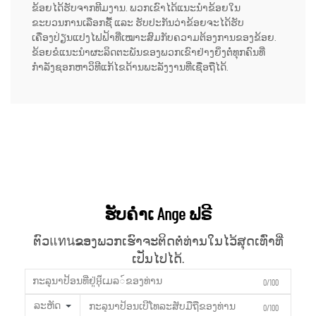
ຂ້ອຍໄດ້ຮັບຈາກທີມງານ. ພວກເຂົາໄດ້ແນະນຳຂ້ອຍໃນ
ຂະບວນການເລືອກຊື້ ແລະ ຮັບປະກັນວ່າຂ້ອຍຈະໄດ້ຮັບ
ເຄື່ອງປ່ຽນແປງໄຟຟ້າທີ່ເໝາະສົມກັບຄວາມຕ້ອງການຂອງຂ້ອຍ.
ຂ້ອຍຂໍແນະນຳຜະລິດຕະພັນຂອງພວກເຂົາຢ່າງຍິ່ງຕໍ່ທຸກຄົນທີ່
ກຳລັງຊອກຫາວິທີແກ້ໄຂດ້ານພະລັງງານທີ່ເຊື່ອຖືໄດ້.
ຮັບຄຳເ Ange ຟຣີ
ຕົວแทนຂອງພວກເຮົາຈະຕິດຕໍ່ທ່ານໃນໄວ້ສຸດເທົ່າທີ່
ເປັນໄປໄດ້.
0/100
ລະຫັດ
0/100