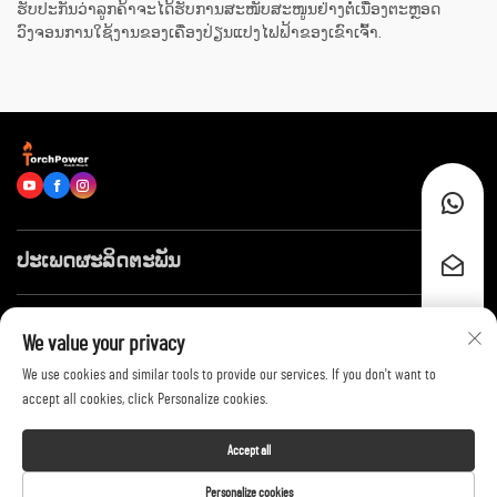
ຮັບປະກັນວ່າລູກຄ້າຈະໄດ້ຮັບການສະໜັບສະໜູນຢ່າງຕໍ່ເນື່ອງຕະຫຼອດ
ວົງຈອນການໃຊ້ງານຂອງເຄື່ອງປ່ຽນແປງໄຟຟ້າຂອງເຂົາເຈົ້າ.
ປະເພດຜະລິດຕະພັນ
ລິ້ງໄວໆ
We value your privacy
We use cookies and similar tools to provide our services. If you don't want to
ຕິດຕໍ່ພວກເຮົາ
accept all cookies, click Personalize cookies.
Accept all
Copyright © 2026 by Shandong Huayang Juneng Electric Power Technology
Personalize cookies