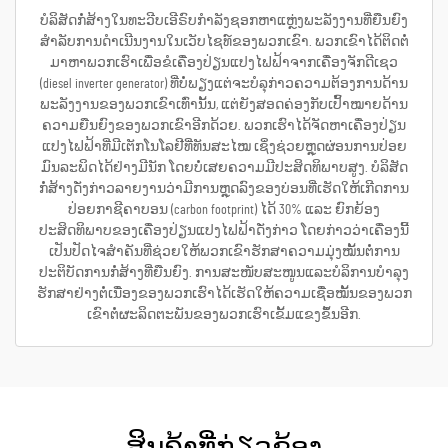
ບໍລິສັດກໍ່ສ້າງໃນທະວີບເອີຣົບກຳລັງຊອກຫາແຫຼ່ງພະລັງງານທີ່ຍືນຍົງ
ສຳລັບການດຳເນີນງານໃນເວັບໄຊທ໌ຂອງພວກເຂົາ. ພວກເຂົາໄດ້ຕິດຕໍ່
ມາຫາພວກເຮົາເພື່ອຂໍເຄື່ອງປ່ຽນແປງໄຟຟ້າຈາກເຄື່ອງຈັກດີເຊວ
(diesel inverter generator) ທີ່ບໍ່ພຽງແຕ່ຈະບໍລຸກ່າວຄວາມຕ້ອງການດ້ານ
ພະລັງງານຂອງພວກເຂົາເທົ່ານັ້ນ, ແຕ່ຍັງສອດຄ່ອງກັບເປົ້າໝາຍດ້ານ
ຄວາມຍືນຍົງຂອງພວກເຂົາອີກດ້ວຍ. ພວກເຮົາໄດ້ຈັດຫາເຄື່ອງປ່ຽນ
ແປງໄຟຟ້າທີ່ມີເຕັກໂນໂລຢີທີ່ທັນສະໄໝ ເຊິ່ງຊ່ວຍຫຼຸດຜ່ອນການປ່ອຍ
ມົນລະພິດໄດ້ຢ່າງມີນັກ ໂດຍບໍ່ເສຍຄວາມມີປະສິດທິພາບສູງ. ບໍລິສັດ
ກໍ່ສ້າງດັ່ງກ່າວລາຍງານວ່າມີການຫຼຸດລົງຂອງບ່ອນທີ່ເຮັດໃຫ້ເກີດການ
ປ່ອຍກາຊີຄາບອນ (carbon footprint) ໄດ້ 30% ແລະ ຍົກຍ້ອງ
ປະສິດທິພາບຂອງເຄື່ອງປ່ຽນແປງໄຟຟ້າດັ່ງກ່າວ ໂດຍກ່າວວ່າເຄື່ອງນີ້
ເປັນປັດໄຈສຳຄັນທີ່ຊ່ວຍໃຫ້ພວກເຂົາຮັກສາຄວາມມຸ່ງໝັ້ນຕໍ່ການ
ປະຕິບັດການກໍ່ສ້າງທີ່ຍືນຍົງ. ການສະໜັບສະໜູນແລະບໍລິການບໍາລຸງ
ຮັກສາຢ່າງຕໍ່ເນື່ອງຂອງພວກເຮົາໄດ້ເຮັດໃຫ້ຄວາມເຊື່ອໝັ້ນຂອງພວກ
ເຂົາຕໍ່ຜະລິດຕະພັນຂອງພວກເຮົາເຂັ້ມແຂງຂຶ້ນອີກ.
ສິນຄ້າທີ່ກ່ຽວຂ້ອງ