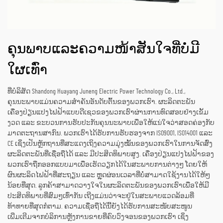
ຄຸນພາບແລະຄວາມໜ້າສັນໃຈທີ່ບໍ່ມີ
ໃຜເທົ່າ
ທີ່ບໍລິສັດ Shandong Huayang Juneng Electric Power Technology Co., Ltd.,
ຄຸນນະພາບແມ່ນຄວາມສຳຄັນອັນດັບຕົ້ນຂອງພວກເຮົາ. ຜະລິດຕະພັນ
ເຄື່ອງປ່ຽນແປງໄຟຟ້າແບບດີເຊວຂອງພວກເຮົາຜ່ານການທົດສອບຢ່າງເຂັ້ມ
ງວດ ແລະ ຂະບວນການຮັບປະກັນຄຸນນະພາບເພື່ອໃຫ້ແນ່ໃຈວ່າສອດຄ່ອງກັບ
ມາດຕະຖານສາກົນ. ພວກເຮົາໄດ້ຮັບການຮັບຮອງຈາກ ISO9001, ISO14001 ແລະ
CE ເຊິ່ງເປັນຫຼັກຖານທີ່ສະແດງເຖິງຄວາມມຸ່ງໝັ້ນຂອງພວກເຮົາໃນການຈັດສົ່ງ
ຜະລິດຕະພັນທີ່ເຊື່ອຖືໄດ້ ແລະ ມີປະສິດທິພາບສູງ. ເຄື່ອງປ່ຽນແປງໄຟຟ້າຂອງ
ພວກເຮົາຖືກອອກແບບມາເພື່ອເຮັດວຽກໄດ້ໃນສະພາບການຕ່າງໆ ໂດຍໃຫ້
ຜົນຜະລິດໄຟຟ້າທີ່ສະຖຽນ ແລະ ຫຼຸດຜ່ອນເວລາທີ່ບໍ່ສາມາດໃຊ້ງານໄດ້ໃຫ້ໆ
ນ້ອຍທີ່ສຸດ. ລູກຄ້າສາມາດວາງໃຈໃນຜະລິດຕະພັນຂອງພວກເຮົາເພື່ອໃຫ້ມີ
ປະສິດທິພາບທີ່ສົມໆເທົ່າກັນ ເຖີງແມ່ນວ່າຈະຢູ່ໃນສະພາບແວດລ້ອມທີ່
ທ້າທາຍທີ່ສຸດກໍຕາມ. ຄວາມເຊື່ອຖືໄດ້ນີ້ຍັງໄດ້ຮັບການສະໜັບສະໜູນ
ເພີ່ມເຕີມຈາກບໍລິການຫຼັງການຂາຍທີ່ຄົບວົງຈອນຂອງພວກເຮົາ ເຊິ່ງ