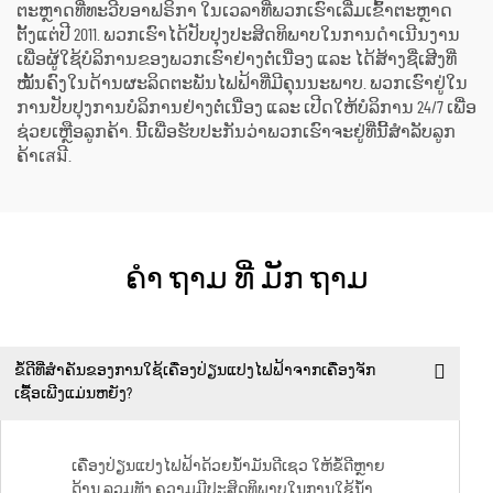
ຕະຫຼາດທີ່ທະວີບອາຟຣິກາ ໃນເວລາທີ່ພວກເຮົາເລີ່ມເຂົ້າຕະຫຼາດ
ຕັ້ງແຕ່ປີ 2011. ພວກເຮົາໄດ້ປັບປຸງປະສິດທິພາບໃນການດຳເນີນງານ
ເພື່ອຜູ້ໃຊ້ບໍລິການຂອງພວກເຮົາຢ່າງຕໍ່ເນື່ອງ ແລະ ໄດ້ສ້າງຊື່ເສີງທີ່
ໝັ້ນຄົງໃນດ້ານຜະລິດຕະພັນໄຟຟ້າທີ່ມີຄຸນນະພາບ. ພວກເຮົາຢູ່ໃນ
ການປັບປຸງການບໍລິການຢ່າງຕໍ່ເນື່ອງ ແລະ ເປີດໃຫ້ບໍລິການ 24/7 ເພື່ອ
ຊ່ວຍເຫຼືອລູກຄ້າ. ນີ້ເພື່ອຮັບປະກັນວ່າພວກເຮົາຈະຢູ່ທີ່ນີ້ສຳລັບລູກ
ຄ້າເสมີ.
ຄໍາ ຖາມ ທີ່ ມັກ ຖາມ
ຂໍ້ດີທີ່ສຳຄັນຂອງການໃຊ້ເຄື່ອງປ່ຽນແປງໄຟຟ້າຈາກເຄື່ອງຈັກ
ເຊື້ອເພີງແມ່ນຫຍັງ?
ເຄື່ອງປ່ຽນແປງໄຟຟ້າດ້ວຍນ້ຳມັນດີເຊວ ໃຫ້ຂໍ້ດີຫຼາຍ
ດ້ານ ລວມທັງ ຄວາມມີປະສິດທິພາບໃນການໃຊ້ນ້ຳ