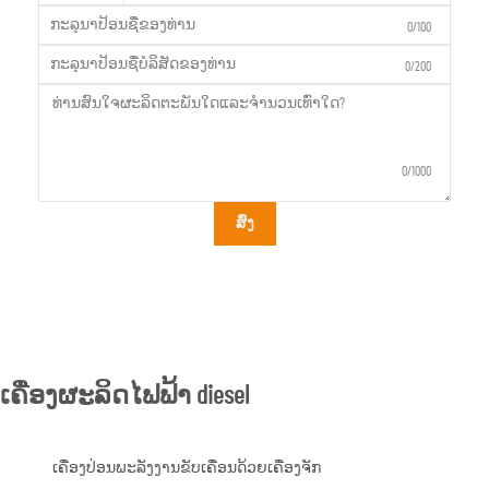
0/100
0/200
0/1000
ສົ່ງ
ເຄື່ອງຜະລິດໄຟຟ້າ diesel
ເຄື່ອງປ່ອນພະລັງງານຂັບເຄື່ອນດ້ວຍເຄື່ອງຈັກ