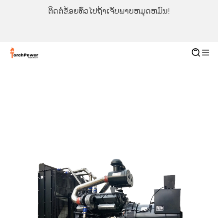
ຕິດຕໍ່ຂ້ອຍທົ່ວໄປຖ້າເຈັບພາບຫມຸດຫມົນ!