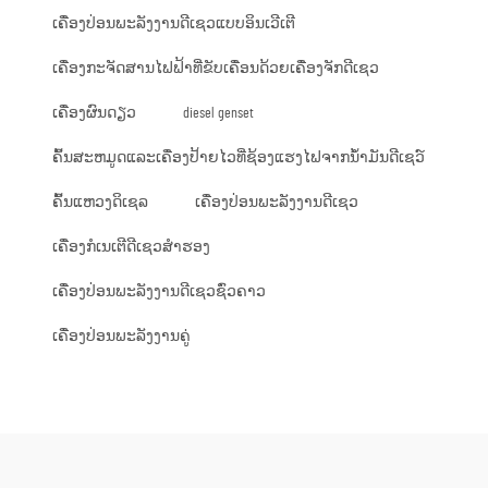
ເຄື່ອງປ່ອນພະລັງງານດີເຊວແບບອິນເວີເຕີ
ເຄື່ອງກະຈັດສານໄຟຟ້າທີ່ຂັບເຄື່ອນດ້ວຍເຄື່ອງຈັກດີເຊວ
ເຄື່ອງຜົນດຽວ
diesel genset
ຄົ້ນສະຫມູດແລະເຄື່ອງປ້າຍໄວທີ່ຊ້ອງແຮງໄຟຈາກນ້ຳມັນດີເຊວ໌
ຄົ້ນແຫວງດິເຊລ
ເຄື່ອງປ່ອນພະລັງງານດີເຊວ
ເຄື່ອງກໍເນເຕີດີເຊວສຳຮອງ
ເຄື່ອງປ່ອນພະລັງງານດີເຊວຊົ່ວຄາວ
ເຄື່ອງປ່ອນພະລັງງານຄູ່