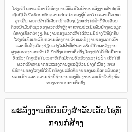
ໂຮງໝໍໃນອາເມລິກາໃຕ້ຕ້ອງການວິທີແກ້ໄຂດ້ານພະລັງງານສຳ dự ທີ່
ເຊື່ອຖືໄດ້ເພື່ອຮັບປະກັນຄວາມປອດໄພຂອງຜູ້ປ່ວຍໃນເວລາເກີດເຫດ
ສຸກເສີນ. ພວກເຂົາໄດ້ເລືອກເອົາເຄື່ອງປ່ຽນແປງໄຟຟ້າທີ່ຂັບເຄື່ອນ
ດ້ວຍນ້ຳມັນດີເຊວຂອງພວກເຮົາຫຼັງຈາກການປະເມີນຜົນຢ່າງລະອຽດ
ຕໍ່ທາງເລືອກຕ່າງໆ. ທີມງານຂອງພວກເຮົາໄດ້ຮ່ວມມືຢ່າງໃກ້ຊິດກັບ
ໂຮງໝໍເພື່ອປະເມີນຄວາມຕ້ອງການດ້ານພະລັງງານຂອງພວກເຂົາ
ແລະ ຕິດຕັ້ງເຄື່ອງປ່ຽນແປງໄຟຟ້າທີ່ສາມາດຮັບມືກັບພະລັງງານ
ສູງສຸດຂອງພວກເຂົາໄດ້. ນັບຕັ້ງແຕ່ການຕິດຕັ້ງ, ໂຮງໝໍບໍ່ໄດ້ເກີດມີການ
ຂັດຂ້ອງໃດໆເລີຍໃນເວລາທີ່ເກີດມີການຂັດຂ້ອງຂອງໄຟຟ້າ, ເຮັດໃຫ້
ພວກເຂົາສາມາດສະໜອງການດູແລຜູ້ປ່ວຍຢ່າງຕໍ່ເນື່ອງ. ການ
ບໍລິຫານຂອງໂຮງໝໍໄດ້ຍົກຍ້ອງປະສິດທິພາບຂອງຜະລິດຕະພັນຂອງ
ພວກເຮົາ ແລະ ຄວາມຊຳນິຊຳນານຂອງທີມງານພວກເຮົາໃນທັງໝົດ
ຂອງຂະບວນການຕິດຕັ້ງ.
ພະລັງງານທີ່ຍືນຍົງສຳລັບເວັບໄຊທ໌
ການກໍ່ສ້າງ