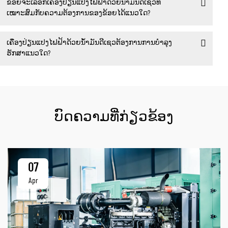
ຂ້ອຍຈະເລືອກເຄື່ອງປ່ຽນແປງໄຟຟ້າດ້ວຍນ້ຳມັນດີເຊວທີ່
ເໝາະສົມກັບຄວາມຕ້ອງການຂອງຂ້ອຍໄດ້ແນວໃດ?
ເຄື່ອງປ່ຽນແປງໄຟຟ້າດ້ວຍນ້ຳມັນດີເຊວຕ້ອງການການບຳລຸງ
ຮັກສາແນວໃດ?
ບົດຄວາມທີ່ກ່ຽວຂ້ອງ
07
Apr