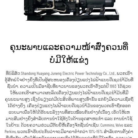
ຄຸນະພາບແລະຄວາມໜ້າສົ່ງຄວນທີ່
ບໍ່ມີໃຫ້ແຂ່ງ
ທີ່ບໍລິສັດ Shandong Huayang Juneng Electric Power Technology Co., Ltd., ພວກເຮົາ
ຮູ້ສຶກພໍໃຈຢ່າງຍິ່ງທີ່ເປັນຜູ້ສະຫນອງເຄື່ອງປ່ຽນແປງໄຟຟ້າແບບດີເຊວນຳ້ມັນທີ່
ຊັ້ນນຳ. ຄວາມເປັນມືອາຊີບທີ່ຍາວນານຂອງພວກເຮົາຕັ້ງແຕ່ປີ 1993 ໄດ້ຊ່ວຍ
ໃຫ້ພວກເຮົາສາມາດຜະລິດເຄື່ອງປ່ຽນແປງໄຟຟ້າແບບດີເຊວນຳ້ມັນທີ່ມີ
ຄຸນນະພາບສູງ ເຊິ່ງບໍ່ພຽງແຕ່ມີປະສິດທິພາບສູງເທົ່ານັ້ນ ແຕ່ຍັງມີຄວາມເຊື່ອຖື
ໄດ້ຢ່າງຍິ່ງ. ເຄື່ອງປ່ຽນແປງໄຟຟ້າແບບດີເຊວນຳ້ມັນຂອງພວກເຮົາຖືກອອກ
ແບບມາເພື່ອໃຫ້ໄດ້ຮັບພະລັງງານທີ່ສະເໝືອນກັນຢ່າງຕໍ່ເນື່ອງ, ເຮັດໃຫ້ເຫ
ມາະສົມຢ່າງຍິ່ງສຳລັບການນຳໃຊ້ທັງໃນດ້ານອຸດສາຫະກຳ ແລະ ການນຳໃຊ້
ໃນບ້ານ. ດ້ວຍຄວາມຮ່ວມມືກັບຍີ່ຫໍ້ເຄື່ອງຈັກຊັ້ນນຳເຊັ່ນ: Cummins, Volvo ແລະ
Perkins, ພວກເຮົາຮັບປະກັນວ່າຈະມີລາຄາຕຳ່ກວ່າ 10%-15% ສຳລັບການຕັ້ງຄ່າ