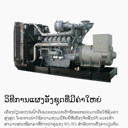
ວິທີການແຜງອັງຊຸດທີ່ມີຄ່າໃຫຍ່
ເຄື່ອງປ່ຽນແປງໄຟຟ້າດີເຊວຂອງພວກເຮົາຖືກອອກແບບມາເພື່ອໃຫ້ຄຸ້ມຄ່າ
ສູງສຸດ. ໂດຍການນຳໃຊ້ຄວາມຮ່ວມມືກັບຍີ່ຫໍ້ເຄື່ອງຈັກຊັ້ນນຳ້, ພວກເຮົາ
ສາມາດສະເໜີລາຄາທີ່ຕ່ຳກວ່າຄູ່ແຂ່ງ 10%-15% ສຳລັບການຕັ້ງຄ່າດຽວກັນ.