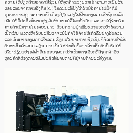
ຄວາມໄດ້ປຽດດ້ານລາຄານີ້ຊ່ວຍໃຫ້ລູກຄ້າຂອງພວກເຮົາສາມາດເພີ່ມຜົນ
ຕອບແທນຈາກການລົງທຶນ (ROI) ໃນຂະນະທີ່ຍັງໄດ້ຮັບບໍລິການໄຟຟ້າທີ່ມີ
ຄຸນນະພາບສູງ. ນອກຈາກນີ້, ເຄື່ອງປ່ຽນແປງໄຟຟ້າຂອງພວກເຮົາຖືກຜະລິດ
ເພື່ອໃຫ້ມີປະສິດທິພາບສູງ, ລົດຜົນການບໍລິໂພກນ້ຳມັນ ແລະ ຄ່າໃຊ້ຈ່າຍໃນ
ການດຳເນີນງານໃນໄລຍະຍາວ. ດ້ວຍຄວາມມຸ່ງໝັ້ນຂອງພວກເຮົາຕໍ່ຄວາມ
ເປີດເຜີຍ, ພວກເຮົາຮັບປະກັນວ່າຈະບໍ່ມີຄ່າໃຊ້ຈ່າຍທີ່ເກີດຂື້ນຢ່າງລັບລວມ,
ແລະ ສັນຍາຂອງພວກເຮົາລວມເຖິງນະໂຍບາຍການຊົດເຊີຍທີ່ຊັດເຈນສຳລັບ
ບັນຫາສິນຄ້າລອກເລຽນ. ການເນັ້ນໃສ່ປະສິດທິພາບດ້ານຕົ້ນທຶນນີ້ເຮັດໃຫ້
ເຄື່ອງປ່ຽນແປງໄຟຟ້າດີເຊວຂອງພວກເຮົາເປັນທາງເລືອກທີ່ດຶງດູດສຳລັບ
ທຸລະກິດທີ່ຕ້ອງການເພີ່ມປະສິດທິພາບການໃຊ້ຈ່າຍດ້ານພະລັງງານ.