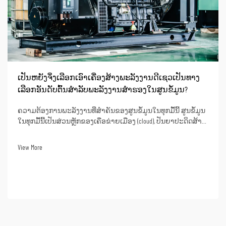
ເປັນຫຍັງຈຶ່ງເລືອກເອົາເຄື່ອງສ້າງພະລັງງານດີເຊວເປັນທາງ
ເລືອກອັນດັບຕົ້ນສຳລັບພະລັງງານສຳຮອງໃນສູນຂໍ້ມູນ?
ຄວາມຕ້ອງການພະລັງງານທີ່ສຳຄັນຂອງສູນຂໍ້ມູນໃນທຸກມື້ນີ້ ສູນຂໍ້ມູນ
ໃນທຸກມື້ນີ້ເປັນສ່ວນຫຼັກຂອງເຄືອຂ່າຍເມືອງ (cloud), ປັນຍາປະດິດສ້າງ
(artificial intelligence), ການທະນາຄານອອນໄລນ໌, ແລະ ການດຳເນີນ
ງານຂໍ້ມູນທາງທຸລະກິດ. ການຂາດພະລັງງານອາດຈະເຮັດໃຫ້ເກີດການ
View More
ຢຸດດຳເນີນງານເປັນເວລາດົນ, ການສູນເສຍຂໍ້ມູນ...