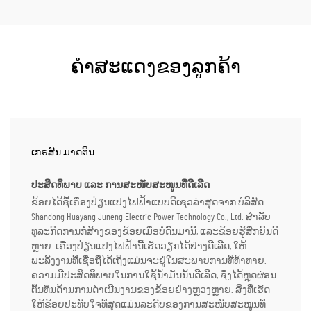
ຄຳສະແດງຂອງລູກຄ້າ
ເກຣສັນ ມາດຕິນ
ປະສິດທິພາບ ແລະ ການສະໜັບສະໜູນທີ່ດີເລີດ
ຂ້ອຍໄດ້ຊື້ເຄື່ອງປ່ຽນແປງໄຟຟ້າແບບດີເຊວລ່າສຸດຈາກ ບໍລິສັດ
Shandong Huayang Juneng Electric Power Technology Co., Ltd. ສຳລັບ
ທຸລະກິດການກໍ່ສ້າງຂອງຂ້ອຍເມື່ອບໍ່ດົນມານີ້, ແລະຂ້ອຍຮູ້ສຶກຍິນດີ
ຫຼາຍ. ເຄື່ອງປ່ຽນແປງໄຟຟ້ານີ້ເຮັດວຽກໄດ້ຢ່າງດີເລີດ, ໃຫ້
ພະລັງງານທີ່ເຊື່ອຖືໄດ້ເຖິງແມ່ນຈະຢູ່ໃນສະພາບການທີ່ທ້າທາຍ.
ຄວາມມີປະສິດທິພາບໃນການໃຊ້ນ້ຳມັນນັ້ນດີເລີດ, ຊຶ່ງໄດ້ຫຼຸດຜ່ອນ
ຕົ້ນທຶນດ້ານການດຳເນີນງານຂອງຂ້ອຍຢ່າງຫຼວງຫຼາຍ. ສິ່ງທີ່ເຮັດ
ໃຫ້ຂ້ອຍປະທັບໃຈທີ່ສຸດແມ່ນລະດັບຂອງການສະໜັບສະໜູນທີ່