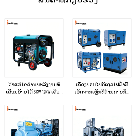
ວິທີແກ້ໄຂດ້ານພະລັງງານທີ່
ເຄື່ອງປ່ອນໄຟດີເຊວໄຟຟ້າທີ່
ເຄື່ອນຍ້າຍໄດ້ 5KW-12KW ເຄື່ອງ
ເຮັດຈາກເຫຼັກທີ່ຕ້ານການກັດ
ປ່ອນໄຟດີເຊວ ສຳລັບບ້ານ /
ກິນ ແລະ ຕ້ານການຕີຂອງເຫຼັກ
ຮ້ານຄ້າ / ການກໍ່ສ້າງ / ການ
ສຳລັບການສະຫງາດໄຟ
ສະຫງາດໄຟສຳຮອງ
ສຳຮອງ