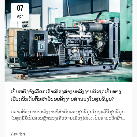
07
Apr
ເປັນຫຍັງຈຶ່ງເລືອກເອົາເຄື່ອງສ້າງພະລັງງານດີເຊວເປັນທາງ
ເລືອກອັນດັບຕົ້ນສຳລັບພະລັງງານສຳຮອງໃນສູນຂໍ້ມູນ?
ຄວາມຕ້ອງການພະລັງງານທີ່ສຳຄັນຂອງສູນຂໍ້ມູນໃນທຸກມື້ນີ້ ສູນຂໍ້ມູນ
ໃນທຸກມື້ນີ້ເປັນສ່ວນຫຼັກຂອງເຄືອຂ່າຍເມືອງ (cloud), ປັນຍາປະດິດສ້າງ
(artificial intelligence), ການທະນາຄານອອນໄລນ໌, ແລະ ການດຳເນີນ
ງານຂໍ້ມູນທາງທຸລະກິດ. ການຂາດພະລັງງານອາດຈະເຮັດໃຫ້ເກີດການ
View More