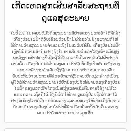
ເກີດເຫດສຸກເສີນສຳລັບສະຖານທີ່
ດູແລສຸຂະພາບ
ໃນປີ 2021 ໃນໄລຍະທີ່ມີວິກິດສຸຂະພາບທີ່ຮ້າຍແຮງ ພວກເຮົາໄດ້ຈັດສົ່ງ
ເຄື່ອງປ່ອນໄຟຟ້າທີ່ຂັບເຄື່ອນດ້ວຍນ້ຳມັນດີເຊວໄປຍັງສະຖານທີ່ໃຫ້
ບໍລິການດ້ານສຸຂະພາບຈຳນວນໜຶ່ງໃນທະວີບເອີຣົບ. ເຄື່ອງປ່ອນໄຟຟ້າ
ເຫຼົ່ານີ້ມີຄວາມສຳຄັນຢ່າງຍິ່ງໃນການຮັບປະກັນວ່າໂຮງໝໍຈະມີແຫຼ່ງ
ພະລັງງານສຳ dựາງທີ່ເຊື່ອຖືໄດ້ໃນເວລາທີ່ເກີດການຕັດໄຟຟ້າຢ່າງບໍ່
ຄາດຄິດ. ເຄື່ອງປ່ອນໄຟຟ້າຂອງພວກເຮົາຖືກຕິດຕັ້ງເປັນສ່ວນໜຶ່ງຂອງ
ແຜນພະລັງງານສຳເລັດເຊິ່ງຖືກອອກແບບຢ່າງຮອບຄອບ ເພື່ອ
ຮັບປະກັນວ່າອຸປະກອນທີ່ຊ່ວຍຮັກສາຊີວິດຈະເຮັດວຽກຢ່າງຕໍ່ເນື່ອງ.
ຜູ້ໃຫ້ບໍລິການດ້ານສຸຂະພາບໄດ້ຍົກຍ້ອງປະສິດທິພາບຂອງເຄື່ອງປ່ອນ
ໄຟຟ້າຂອງພວກເຮົາ ໂດຍເນັ້ນເຖິງເວລາເລີ່ມຕົ້ນການໃຊ້ງານທີ່ໄວ
ແລະ ຄວາມເຊື່ອຖືໄດ້. ສິ່ງນີ້ເຮັດໃຫ້ການດູແລຜູ້ປ່ວຍຖືກຮັກສາໄວ້
ຢ່າງຕໍ່ເນື່ອງໂດຍບໍ່ມີການຂັດຂວາງ ແລະ ສະແດງໃຫ້ເຫັນເຖິງບົດບາດ
ອັນສຳຄັນຂອງເຄື່ອງປ່ອນໄຟຟ້າທີ່ຂັບເຄື່ອນດ້ວຍນ້ຳມັນດີເຊວຂອງ
ພວກເຮົາໃນສະຖານະການฉຸກເຮີບ.