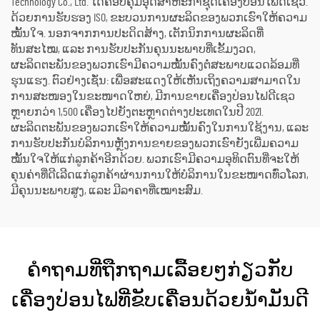
Technology Co., Ltd. ໄດ້ຄອບຄຸມອຸດສາຫະກຳຊຸດເຄື່ອງປ່ອນໄຟດີເຊວ.
ດ້ວຍການຮັບຮອງ ISO, ຂະບວນການຜະລິດຂອງພວກເຮົາໃຫ້ຄວາມ
ໝັ້ນໃຈ. ນອກຈາກການປະດິດສ້າງ, ເຕັກນິກການຜະລິດທີ່
ທັນສະໄໝ, ແລະ ການຮັບປະກັນຄຸນນະພາບທີ່ເຂັ້ມງວດ,
ຜະລິດຕະພັນຂອງພວກເຮົາມີຄວາມໝັ້ນຄົງຕໍ່ສະພາບແວດລ້ອມທີ່
ຮຸນແຮງ. ຕົວຢ່າງເຊັ່ນ: ເພື່ອສະແດງໃຫ້ເຫັນເຖິງຄວາມສາມາດໃນ
ການສະໜອງໃນຂະໜາດໃຫຍ່, ມີການຂາຍເຄື່ອງປ່ອນໄຟດີເຊວ
ຫຼາຍກວ່າ 1,500 ເຄື່ອງໄປຍັງຕະຫຼາດຕ່າງປະເທດໃນປີ 2021.
ຜະລິດຕະພັນຂອງພວກເຮົາໃຫ້ຄວາມໝັ້ນຄົງໃນການໃຊ້ງານ, ແລະ
ການຮັບປະກັນບໍລິການຫຼັງການຂາຍຂອງພວກເຮົາຍັງເພີ່ມຄວາມ
ໝັ້ນໃຈໃຫ້ແກ່ລູກຄ້າອີກດ້ວຍ. ພວກເຮົາມີຄວາມອຸທິດຕົນທີ່ຈະໃຫ້
ຄຸນຄ່າທີ່ດີເລີດແກ່ລູກຄ້າຜ່ານການໃຫ້ບໍລິການໃນຂະໜາດທົ່ວໂລກ,
ມີຄຸນນະພາບສູງ, ແລະ ມີລາຄາທີ່ເໝາະສົມ.
ຄຳຖາມທີ່ຖືກຖາມເລື້ອຍໆກ່ຽວກັບ
ເຄື່ອງປ່ອນໄຟທີ່ຂັບເຄື່ອນດ້ວຍນ້ຳມັນດີ