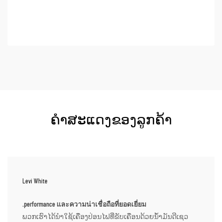
ຢຸດດຳເນີນງານເປັນເວລາດົນ, ການສູນເສຍຂໍ້ມູນ...
ຄຳສະແດງຂອງລູກຄ້າ
Levi White
.performance และความน่าเชื่อถือที่ยอดเยี่ยม
ພວກເຮົາໄດ້ນຳໃຊ້ເຄື່ອງປ່ອນໄຟທີ່ຂັບເຄື່ອນດ້ວຍນ້ຳມັນດີເຊວ