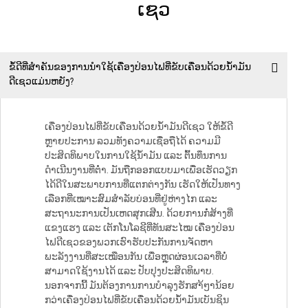
ເຊວ
ຂໍ້ດີທີ່ສຳຄັນຂອງການນຳໃຊ້ເຄື່ອງປ່ອນໄຟທີ່ຂັບເຄື່ອນດ້ວຍນ້ຳມັນ
ດີເຊວແມ່ນຫຍັງ?
ເຄື່ອງປ່ອນໄຟທີ່ຂັບເຄື່ອນດ້ວຍນ້ຳມັນດີເຊວ ໃຫ້ຂໍ້ດີ
ຫຼາຍປະການ ລວມທັງຄວາມເຊື່ອຖືໄດ້ ຄວາມມີ
ປະສິດທິພາບໃນການໃຊ້ນ້ຳມັນ ແລະ ຕົ້ນທຶນການ
ດຳເນີນງານທີ່ຕ່ຳ. ມັນຖືກອອກແບບມາເພື່ອເຮັດວຽກ
ໄດ້ດີໃນສະພາບການທີ່ແຕກຕ່າງກັນ ເຮັດໃຫ້ເປັນທາງ
ເລືອກທີ່ເໝາະສົມສຳລັບບ່ອນທີ່ຢູ່ຫ່າງໄກ ແລະ
ສະຖານະການເປັນເຫດສຸກເສີນ. ດ້ວຍການກໍ່ສ້າງທີ່
ແຂງແຮງ ແລະ ເຕັກໂນໂລຊີທີ່ທັນສະໄໝ ເຄື່ອງປ່ອນ
ໄຟດີເຊວຂອງພວກເຮົາຮັບປະກັນການຈັດຫາ
ພະລັງງານທີ່ສະເໝືອນກັນ ເພື່ອຫຼຸດຜ່ອນເວລາທີ່ບໍ່
ສາມາດໃຊ້ງານໄດ້ ແລະ ປັບປຸງປະສິດທິພາບ.
ນອກຈາກນີ້ ມັນຕ້ອງການການບໍາລຸງຮັກສາໆ້ານ້ອຍ
ກວ່າເຄື່ອງປ່ອນໄຟທີ່ຂັບເຄື່ອນດ້ວຍນ້ຳມັນເບັນຊິນ