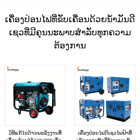
ເຄື່ອງປ່ອນໄຟທີ່ຂັບເຄື່ອນດ້ວຍນ້ຳມັນດີ
ເຊວທີ່ມີຄຸນນະພາບສຳລັບທຸກຄວາມ
ຕ້ອງການ
ວິທີແກ້ໄຂດ້ານພະລັງງານທີ່
ເຄື່ອງປ່ອນໄຟດີເຊວໄຟຟ້າທີ່