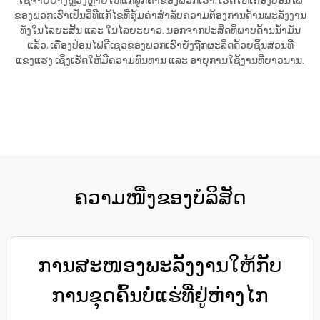
ໃຊ້ຈ່າຍຢ່າງຫຼວງຫຼາຍໃຫ້ແກ່ລູກຄ້າຂອງພວກເຮົາ, ເຮັດໃຫ້ເຄື່ອງປ່ອນໄຟ
ຂອງພວກເຮົາເປັນວິທີແກ້ໄຂທີ່ຄຸ້ມຄ່າສຳລັບຄວາມຕ້ອງການດ້ານພະລັງງານ
ທັງໃນໄລຍະສັ້ນ ແລະ ໃນໄລຍະຍາວ. ນອກຈາກປະສິດທິພາບດ້ານນ້ຳມັນ
ແລ້ວ, ເຄື່ອງປ່ອນໄຟດີເຊວຂອງພວກເຮົາຍັງຖືກຜະລິດດ້ວຍຊິ້ນສ່ວນທີ່
ແຂງແຮງ ເຊິ່ງເຮັດໃຫ້ມີຄວາມທົນທານ ແລະ ອາຍຸການໃຊ້ງານທີ່ຍາວນານ.
ຮັບເອົາລາຄາ
ຄວາມໜື່ງຂອງບໍລິສັດ
ການສະໜອງພະລັງງານໃຫ້ກັບ
ການຂຸດຄົ້ນບໍ່ແຮ່ທີ່ຢູ່ຫ່າງໄກ