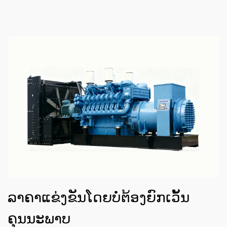
ລາຄາແຂ່ງຂັນໂດຍບໍ່ຕ້ອງຍົກເວັ້ນ
ຄຸນນະພາບ