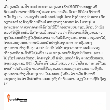
ເຄື່ອງຜະລິດໄຟຟ້າ diesel premium ຂອງພວກເຮົາໃຫ້ຂໍ້ດີດ້ານຕະຫຼາດທີ່
ຊັດເຈນດ້ວຍລາຄາທີ່ຍືດຫຍຸ່ນແລະ ເຫມາະ ສົມ, ຮັກສາຂໍ້ດີຄ່າໃຊ້ຈ່າຍທີ່
ຫມັ້ນ ຄົງ 10% -15% ທຽບກັບຜະລິດຕະພັນຄູ່ທີ່ມີການຕັ້ງຄ່າທາງດ້ານການເຮັດ
ວຽກແລະໂຄງສ້າງທີ່ຄ້າຍຄືກັນໃນຕະຫຼາດອຸດສາຫະ ກໍາ ໃນປະຈຸບັນ.
ຍຸດທະສາດການວາງລາຄາທີ່ຄິດໄລ່ໄດ້ນີ້ຖືກອອກແບບຢ່າງລະມັດລະວັງເພື່ອ
ຊ່ວຍໃຫ້ຜູ້ຊື້ທຸກຄົນຊື້ເຄື່ອງຜະລິດອຸດສາຫະ ກໍາ ທີ່ທົນທານ, ທີ່ມີຄຸນນະພາບ
ສູງໃນຂະນະທີ່ຍັງຢູ່ໃນງົບປະມານການຈັດຊື້ທີ່ວາງແຜນ, ການຄວບຄຸມຄ່າໃຊ້
ຈ່າຍແລະຄຸນນະພາບຜະລິດຕະພັນຢ່າງສົມບູນແບບ. ການຄຸ້ມຄອງ
ຄຸນນະພາບຢ່າງເຂັ້ມງວດ ແມ່ນດໍາເນີນໄປຜ່ານທຸກສາຍການຜະລິດ ຂອງ
ເຄື່ອງຜະລິດໄຟຟ້າທີ່ໃຊ້ໄຟຟ້າ diesel ຂອງພວກເຮົາຍັງປະຕິບັດຕາມຄວາມ
ໂປ່ງໃສໃນການເຮັດທຸລະກໍາຢ່າງເຕັມທີ່ ສໍາລັບທຸກໆຄໍາສັ່ງ. ແຕ່ລະຫົວຫນ່ວຍ
ສໍາເລັດຮູບແມ່ນ 100% ເປັນທີ່ແທ້ຈິງແລະຕົ້ນສະບັບ, ຖືກປົກປ້ອງຢ່າງເຕັມທີ່ໂດຍ
ການຄ້ໍາປະກັນຫລັງການຂາຍທີ່ສົມບູນແບບແລະແຂງແຮງ ແລະການຢັ້ງຢືນ
ຄຸນນະພາບຢ່າງເປັນທາງການ. ໃນຂະນະດຽວກັນ, ຄໍາ ຫມັ້ນ ສັນຍາທີ່
ແຂງແຮງ 10x ສໍາ ລັບສິນຄ້າປອມແປງຍັງ ກໍາ ຈັດຄວາມສ່ຽງໃນການຊື້ທີ່ເຊື່ອງ
ໄວ້.