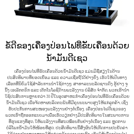
ຂໍ້ດີຂອງເຄື່ອງປ່ອນໄຟທີ່ຂັບເຄື່ອນດ້ວຍ
ນ້ຳມັນດີເຊວ
ເຄື່ອງປ່ອນໄຟທີ່ຂັບເຄື່ອນດ້ວຍນ້ຳມັນດີເຊວ ແມ່ນມີຊື່ສຽງໃນດ້ານ
ປະສິດທິພາບທີ່ຍອດເຍື່ອມ ແລະ ຄວາມເຊື່ອຖືໄດ້ຢ່າງຍິ່ງ, ເຮັດໃຫ້ເປັນທາງ
ເລືອກທີ່ນິຍົມໃຊ້ສຳລັບການນຳໃຊ້ຕ່າງໆ. ສາທາລະນະລັດຊານດົງ ຮູ້ຢາງ ຈູ
ນີ້ງ ເອເລັກຕຣິກ ແລະ ເຕັກໂນໂລຊີດ້ານພະລັງງານ ບໍລິສັດ ຈຳກັດ, ພວກເຮົານຳ
ໃຊ້ປະສົບການຫຼາຍກວ່າ 30 ປີໃນອຸດສາຫະກຳເຄື່ອງປ່ອນໄຟທີ່ຂັບເຄື່ອນດ້ວຍ
ນ້ຳມັນດີເຊວ ເພື່ອຈັດຫາຜະລິດຕະພັນທີ່ມີຄຸນນະພາບສູງໃຫ້ແກ່ລູກຄ້າ, ເຊິ່ງ
ຮັບປະກັນການສະໜອງພະລັງງານຢ່າງຕໍ່ເນື່ອງ. ເຄື່ອງປ່ອນໄຟດີເຊວຂອງ
ພວກເຮົາຖືກອອກແບບມາເພື່ອເຮັດວຽກຢ່າງມີປະສິດທິພາບໃນສະພາບການ
ທີ່ຮຸນແຮງທີ່ສຸດ, ໃຫ້ພະລັງງານທີ່ສະເໝືອນກັນຢ່າງຕໍ່ເນື່ອງ ແລະ ຫຼຸດການ
ບໍລິໂພກນ້ຳມັນໃຫ້ໜ້ອຍທີ່ສຸດ. ປະສິດທິພາບນີ້ສົ່ງຜົນໃຫ້ເກີດການປະຢັດຄ່າ