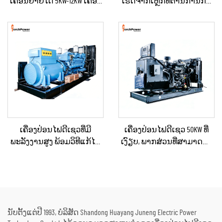
ເຄື່ອນຍ້າຍໄດ້ 5KW-12KW ເຄື່ອງ
ເຮັດຈາກເຫຼັກທີ່ຕ້ານການກັດ
ປ່ອນໄຟດີເຊວ ສຳລັບບ້ານ /
ກິນ ແລະ ຕ້ານການຕີຂອງເຫຼັກ
ຮ້ານຄ້າ / ການກໍ່ສ້າງ / ການ
ສຳລັບການສະຫງາດໄຟ
ສະຫງາດໄຟສຳຮອງ
ສຳຮອງ
ເຄື່ອງປ່ອນໄຟດີເຊວທີ່ມີ
ເຄື່ອງປ່ອນໄຟດີເຊວ 50KW ທີ່
ພະລັງງານສູງ ພ້ອມວິທີແກ້ໄຂ
ເງົຽບ, ພາກສ່ວນທີ່ສາມາດນຳ
ດ້ານພະລັງງານທີ່ຄົງທີ່ ສຳລັບ
ໄປໃຊ້ໄດ້, ກັນຝົນ ສຳລັບການ
ການຂຸດຄົ້ນບໍ່ແຮ່ / ການຜະລິດ
ກໍ່ສ້າງພາຍນອກ ແລະ ການ
ໃນໂຮງງານ ແລະ ການນຳໃຊ້
ຈັດຕັ້ງສຳລັບເຫດສຸກເສີນ
ດ້ານອຸດສາຫະກຳ
ນັບຕັ້ງແຕ່ປີ 1993, ບໍລິສັດ Shandong Huayang Juneng Electric Power