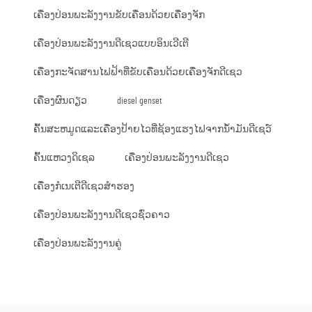
ເຄື່ອງປ່ອນພະລັງງານຂັບເຄື່ອນດ້ວຍເຄື່ອງຈັກ
ເຄື່ອງປ່ອນພະລັງງານດີເຊວແບບອິນເວີເຕີ
ເຄື່ອງກະຈັດສານໄຟຟ້າທີ່ຂັບເຄື່ອນດ້ວຍເຄື່ອງຈັກດີເຊວ
ເຄື່ອງຜົນດຽວ
diesel genset
ຄົ້ນສະຫມູດແລະເຄື່ອງປ້າຍໄວທີ່ຊ້ອງແຮງໄຟຈາກນ້ຳມັນດີເຊວ໌
ຄົ້ນແຫວງດິເຊລ
ເຄື່ອງປ່ອນພະລັງງານດີເຊວ
ເຄື່ອງກໍເນເຕີດີເຊວສຳຮອງ
ເຄື່ອງປ່ອນພະລັງງານດີເຊວຊົ່ວຄາວ
ເຄື່ອງປ່ອນພະລັງງານຄູ່