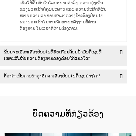
ເຮັດໃຫ້ຕົ້ນທຶນໃນໄລຍະຍາວຕ່ຳລົງ. ຄວາມມຸ່ງໝັ້ນ
ຂອງພວກເຮົາຕໍ່ຄຸນນະພາບ ແລະ ຄວາມປະສິດທິຜົນ
ໝາຍຄວາມວ່າ ທ່ານສາມາດວາງໃຈເຄື່ອງປ່ອນໄຟ
ຂອງພວກເຮົາໃນການຈັດຫາພະລັງງານທີ່ທ່ານ
ຕ້ອງການ ໃນເວລາທີ່ທ່ານຕ້ອງການ.
ຂ້ອຍຈະເລືອກເຄື່ອງປ່ອນໄຟທີ່ຂັບເຄື່ອນດ້ວຍນ້ຳມັນດີເຊວທີ່
ເໝາະສົມກັບຄວາມຕ້ອງການຂອງຂ້ອຍໄດ້ແນວໃດ?
ຕ້ອງດຳເນີນການບໍາລຸງຮັກສາເຄື່ອງປ່ອນໄຟດີເຊວຢ່າງໃດ?
ບົດຄວາມທີ່ກ່ຽວຂ້ອງ