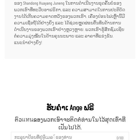
ຂອງ Shandong Huayang Juneng ໃນການດຳເນີນງານຂຸດຄົ້ນບໍ່ຂອງ
ພວກເຮົາທີ່ທະວີບອາຟຣິກາ, ແລະ ຄວາມສາມາດໃນການປະຕິບັດ
ງານໄດ້ເກີນຄວາມຄາດຫວັງຂອງພວກເຮົາ. ເຄື່ອງປ່ອນໄຟເຫຼົ່ານີ້ມີ
ຄວາມເຊື່ອຖືໄດ້ຢ່າງຍິ່ງ ແລະ ໄດ້ຊ່ວຍຫຼຸດຜ່ອນຕົ້ນທຶນດ້ານການ
ດຳເນີນງານຂອງພວກເຮົາຢ່າງຫຼວງຫຼາຍ. ພວກເຮົາຮູ້ສຶກຊົມເຊີຍ
ຕໍ່ຄວາມມຸ່ງໝັ້ນໃນດ້ານຄຸນນະພາບ ແລະ ລາຄາທີ່ແຂ່ງຂັນ.
ແນະນຳຢ່າງຍິ່ງ!
ຮັບຄຳເ Ange ຟຣີ
ຕົວแทนຂອງພວກເຮົາຈະຕິດຕໍ່ທ່ານໃນໄວ້ສຸດເທົ່າທີ່
ເປັນໄປໄດ້.
0/100