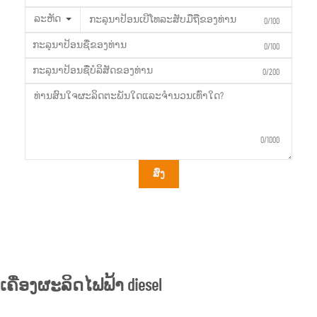
ລະຫັດ
0/100
0/100
0/200
0/1000
ສົ່ງ
ເຄື່ອງຜະລິດໄຟຟ້າ diesel