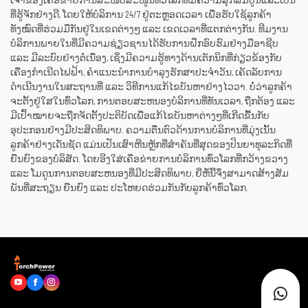
ເຈົ້າຂອງເຄືອຂ່າຍການສະໜັບສະໜູນທົ່ວໂລກທີ່ມີຄວາມສຸກສົມບູນແລະເປັນ
ທີ່ຮູ້ຈັກຢ່າງດີ, ໂດຍໃຫ້ບໍລິການ 24/7 ຢູ່ຕະຫຼອດເວລາ ເພື່ອຮັບໃຊ້ລູກຄ້າ
ທັງໝົດທີ່ຮ່ວມມືກັນຢູ່ໃນເຂດຕ່າງໆ ແລະ ເຂດເວລາທີ່ແຕກຕ່າງກັນ. ທີມງານ
ບໍລິການພາຍໃນທີ່ມີຄວາມຊ່ຽວຊານໄດ້ຮັບການຝຶກອົບຮົມຢ່າງມືອາຊີບ
ແລະ ມີລະບົບຢ່າງຕໍ່ເນື່ອງ, ເຊິ່ງມີຄວາມຮູ້ທາງດ້ານເຕັກນິກທີ່ກ່ຽວຂ້ອງກັບ
ເຄື່ອງກຳເນີດໄຟຟ້າ, ຄຳແນະນຳການບໍາລຸງຮັກສາປະຈຳວັນ, ເຄັດລັບການ
ດຳເນີນງານໃນສະຖານທີ່ ແລະ ວິທີການແກ້ໄຂບັນຫາຢ່າງໄວວາ. ບໍ່ວ່າລູກຄ້າ
ຈະຕັ້ງຢູ່ໃສໃນທົ່ວໂລກ, ການຕອບສະຫນອງບໍລິການທີ່ທັນເວລາ, ຖືກຕ້ອງ ແລະ
ມີເປົ້າໝາຍຈະຖືກຈັດຕັ້ງປະຕິບັດເພື່ອແກ້ໄຂບັນຫາຕ່າງໆທີ່ເກີດຂື້ນກັບ
ອຸປະກອນຢ່າງມີປະສິດທິພາບ. ຄວາມຕື່ນຕົວດ້ານການບໍລິການທີ່ມຸ່ງເນັ້ນ
ລູກຄ້າຢ່າງເດັ່ນຊັດ ແມ່ນເປັນເສົາຫີນຫຼັກທີ່ສຳຄັນທີ່ສຸດຂອງປິນຍາທຸລະກິດທີ່
ຍືນຍົງຂອງບໍລິສັດ. ໂດຍອີງໃສ່ເຄືອຂ່າຍການບໍລິການທົ່ວໂລກທີ່ກວ້າງຂວາງ
ແລະ ໂມດູນການຕອບສະຫນອງທີ່ມີປະສິດທິພາບ, ຍີ່ຫໍ້ນີ້ຈຶ່ງສາມາດສ້າງສັມ
ພັນທີ່ສະຖຽນ ຍືນຍົງ ແລະ ປະໂຫຍດຮ່ວມກັນກັບລູກຄ້າທົ່ວໂລກ.