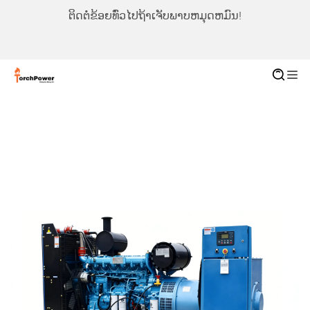
ຕິດຕໍ່ຂ້ອຍທົ່ວໄປຖ້າເຈັບພາບຫມຸດຫມົນ!