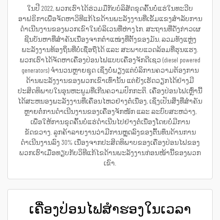
ໃນປີ 2022, ພວກເຮົາໄດ້ຮ່ວມມືກັບບໍລິສັດຂຸດຄົ້ນບໍ່ແຮ່ໃນທະວີບ
ອາຟຣິກາເພື່ອຈັດຫາວິທີແກ້ໄຂດ້ານພະລັງງານທີ່ເຂັ້ມແຂງສຳລັບການ
ດຳເນີນງານຂອງພວກເຂົາໃນບໍລິເວນທີ່ຫ່າງໄກ. ສະຖານທີ່ດັ່ງກ່າວເຜ
ຊີນບັນຫາທີ່ສຳຄັນເນື່ອງຈາກຕຳແໜ່ງທີ່ຕັ້ງຂອງມັນ, ລວມທັງແຫຼ່ງ
ພະລັງງານທ້ອງຖິ່ນທີ່ບໍ່ເຊື່ອຖືໄດ້ ແລະ ສະພາບແວດລ້ອມທີ່ຮຸນແຮງ.
ພວກເຮົາໄດ້ຈັດຫາເຄື່ອງປ່ອນໄຟແບບເຄື່ອງຈັກດີເຊວ (diesel powered
generators) ຈຳນວນຫຼາຍຊຸດ ເຊິ່ງບໍ່ພຽງແຕ່ບໍລິການຄວາມຕ້ອງການ
ດ້ານພະລັງງານຂອງພວກເຂົາເທົ່ານັ້ນ ແຕ່ຍັງເຮັດວຽກໄດ້ຢ່າງມີ
ປະສິດທິພາບໃນອຸນຫະພູມທີ່ເກີນຄວາມປົກກະຕິ. ເຄື່ອງປ່ອນໄຟເຫຼົ່ານີ້
ໄດ້ສະຫນອງພະລັງງານທີ່ເຄື່ອນໄຫວຢ່າງຕໍ່ເນື່ອງ, ເຊິ່ງເປັນສິ່ງທີ່ສຳຄັນ
ຫຼາຍຕໍ່ການດຳເນີນງານຂອງເຄື່ອງຈັກໜັກ ແລະ ລະບົບສະຫວ່າງ,
ເພື່ອໃຫ້ການຂຸດຄົ້ນບໍ່ແຮ່ດຳເນີນໄປຢ່າງຕໍ່ເນື່ອງໂດຍບໍ່ມີການ
ຂັດຂວາງ. ລູກຄ້າລາຍງານວ່າມີການຫຼຸດລົງຂອງຕົ້ນທຶນດ້ານການ
ດຳເນີນງານລົງ 30% ເນື່ອງຈາກປະສິດທິພາບຂອງເຄື່ອງປ່ອນໄຟຂອງ
ພວກເຮົາເມື່ອທຽບກັບວິທີແກ້ໄຂດ້ານພະລັງງານກ່ອນໜ້ານີ້ຂອງພວກ
ເຂົາ.
ເຄື່ອງປ່ອນໄຟສຳຮອງໃນເວລາ