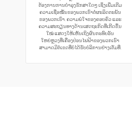
ຕ້ອງການການບໍາລຸງຮັກສາໃດໆ ເຊິ່ງເພີ່ມເຕີມ
ຄວາມເຊື່ອໝັ້ນຂອງພວກເຂົາຕໍ່ຜະລິດຕະພັນ
ຂອງພວກເຮົາ. ຄວາມພໍໃຈຂອງຄອບຄົວ ແລະ
ຄວາມສະຖຽນທາງດ້ານເສດຖະກິດທີ່ເກີດຂຶ້ນ
ໃໝ່ ແສດງໃຫ້ເຫັນເຖິງຜົນກະທົບອັນ
ໃຫຍ່ຫຼວງທີ່ເຄື່ອງປ່ອນໄຟຟ້າຂອງພວກເຮົາ
ສາມາດມີຕໍ່ເຂດທີ່ບໍ່ໄດ້ຮັບບໍລິການຢ່າງເຕັມທີ່.