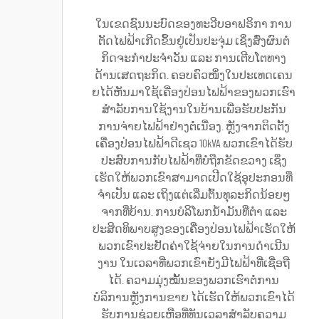
ໃນເຂດຊົນນະບົດຂອງທະວີບອາຟຣິກາ ການ
ຕັດໄຟຟ້າເກີດຂຶ້ນຢູ່ເປັນປະຈຸ່ມ ເຊິ່ງສົ່ງຜົນຕໍ່
ກິດຈະກຳປະຈຳວັນ ແລະ ການເຕີບໂຕທາງ
ດ້ານເສດຖະກິດ. ຄອບຄົວໜຶ່ງໃນປະເທດເຄນ
ຍໄດ້ຫັນມາໃຊ້ເຄື່ອງປ່ອນໄຟຟ້າຂອງພວກເຮົາ
ສຳລັບການໃຊ້ງານໃນບ້ານເພື່ອຮັບປະກັນ
ການຈ່າຍໄຟຟ້າຢ່າງຕໍ່ເນື່ອງ. ຫຼັງຈາກຕິດຕັ້ງ
ເຄື່ອງປ່ອນໄຟຟ້າດີເຊວ 10kVA ພວກເຂົາໄດ້ຮັບ
ປະສົບການກັບໄຟຟ້າທີ່ບໍ່ຖືກຂັດຂວາງ ເຊິ່ງ
ເຮັດໃຫ້ພວກເຂົາສາມາດເປີດໃຊ້ອຸປະກອນທີ່
ຈຳເປັນ ແລະ ເຖິງແຕ່ເລີ່ມຕົ້ນທຸລະກິດນ້ອຍໆ
ຈາກທີ່ບ້ານ. ການບໍລິໂພກນ້ຳມັນທີ່ຕ່ຳ ແລະ
ປະສິດທິພາບສູງຂອງເຄື່ອງປ່ອນໄຟຟ້າເຮັດໃຫ້
ພວກເຂົາປະຢັດຄ່າໃຊ້ຈ່າຍໃນການດຳເນີນ
ງານ ໃນເວລາທີ່ພວກເຂົາຍັງມີໄຟຟ້າທີ່ເຊື່ອຖື
ໄດ້. ຄວາມມຸ່ງໝັ້ນຂອງພວກເຮົາຕໍ່ການ
ບໍລິການຫຼັງການຂາຍ ໄດ້ເຮັດໃຫ້ພວກເຂົາໄດ້
ຮັບການຊ່ວຍເຫຼືອທີ່ທັນເວລາສຳລັບຄວາມ