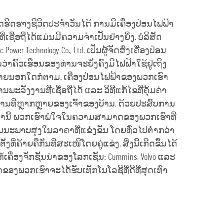
ຮີດຮາງຊີວິດປະຈຳວັນໄດ້ ການມີເຄື່ອງປ່ອນໄຟຟ້າ
ີ່ເຊື່ອຖືໄດ້ແມ່ນມີຄວາມຈຳເປັນຢ່າງຍິ່ງ. ບໍລິສັດ
 Power Technology Co., Ltd. ເປັນຜູ້ຈັດສົ່ງເຄື່ອງປ່ອນ
ນວ່າຄົວເຮືອນຂອງທ່ານຈະຍັງຄົງມີໄຟຟ້າໃຊ້ຢູ່ເຖິງ
ນອກໃດກໍຕາມ. ເຄື່ອງປ່ອນໄຟຟ້າຂອງພວກເຮົາ
ະລັງງານທີ່ເຊື່ອຖືໄດ້ ແລະ ວິທີແກ້ໄຂທີ່ຄຸ້ມຄ່າ
ານທີ່ຫຼາກຫຼາຍຂອງເຈົ້າຂອງບ້ານ. ດ້ວຍປະສົບການ
ກຳນີ້ ພວກເຮົາພໍໃຈໃນຄວາມສາມາດຂອງພວກເຮົາທີ່
ນນະພາບສູງໃນລາຄາທີ່ແຂ່ງຂັນ ໂດຍທົ່ວໄປຕ່ຳກວ່າ
ທີ່ຄ້າຍຄືກັນທີ່ສະເໜີໂດຍຄູ່ແຂ່ງ. ສິ່ງນີ້ເກີດຂຶ້ນໄດ້
້ເຄື່ອງຈັກຊັ້ນນຳຂອງໂລກເຊັ່ນ: Cummins, Volvo ແລະ
້າຂອງພວກເຮົາຈະໄດ້ຮັບເທັກໂນໂລຊີທີ່ດີທີ່ສຸດເທົ່າ