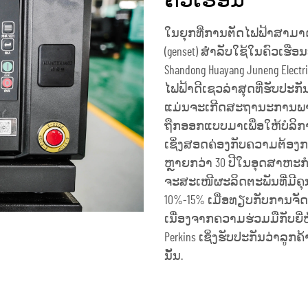
ຄົວເຮືອນ
ໃນຍຸກທີ່ການຕັດໄຟຟ້າສາມາດ
(genset) ສຳລັບໃຊ້ໃນຄົວເຮືອນທ
Shandong Huayang Juneng Electric
ໄຟຟ້າດີເຊວລ່າສຸດທີ່ຮັບປະກັ
ແມ່ນຈະເກີດສະຖານະການພາຍ
ຖືກອອກແບບມາເພື່ອໃຫ້ບໍລິການພ
ເຊິ່ງສອດຄ່ອງກັບຄວາມຕ້ອງກ
ຫຼາຍກວ່າ 30 ປີໃນອຸດສາຫະ
ຈະສະເໜີຜະລິດຕະພັນທີ່ມີຄຸ
10%-15% ເມື່ອທຽບກັບການຈັດຕັ້ງ
ເນື່ອງຈາກຄວາມຮ່ວມມືກັບຍີ່ຫໍ
Perkins ເຊິ່ງຮັບປະກັນວ່າລູກຄ
ນັ້ນ.