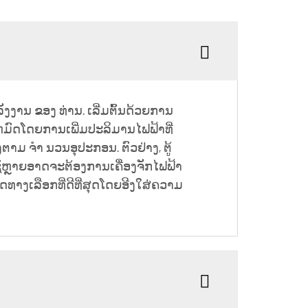
ລັງງານ ຂອງ ທ່ານ. ເລີ່ມຕົ້ນດ້ວຍການ
ຫມົດໂດຍການເພີ່ມປະລິມານໄຟຟ້າທີ່
ຕາມ ຈໍາ ນວນອຸປະກອນ. ຕົວຢ່າງ, ຕູ້
ຊ້ຫຼາຍອາດຈະຕ້ອງການເຄື່ອງຈັກໄຟຟ້າ
ດທາງເລືອກທີ່ດີທີ່ສຸດໂດຍອີງໃສ່ຄວາມ