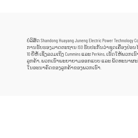
/ ການສະຫງາດໄຟສຳຮອງ
ກາ
ແລ
ບໍລິສັດ Shandong Huayang Juneng Electric Power Technolo
ການຮັບຮອງມາດຕະຖານ ISO ຮັບປະກັນວ່າຊຸດເຄື່ອງປ່ອນໄ
10 ຍີ່ຫໍ້ ເຊິ່ງລວມເຖິງ Cummins ແລະ Perkins, ເຮັດໃ
ລູກຄ້າ, ພວກເຮົາພະຍາຍາມອອກແບບ ແລະ ພັດທະນາຜະລິ
ໃນອະນາຄົດຂອງລູກຄ້າຂອງພວກເຮົາ.