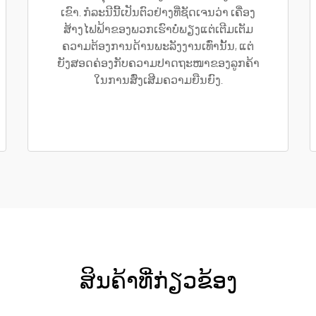
ເຂົາ. ກໍລະນີນີ້ເປັນຕົວຢ່າງທີ່ຊັດເຈນວ່າ ເຄື່ອງ
ສ້າງໄຟຟ້າຂອງພວກເຮົາບໍ່ພຽງແຕ່ເຕີມເຕັມ
ຄວາມຕ້ອງການດ້ານພະລັງງານເທົ່ານັ້ນ, ແຕ່
ຍັງສອດຄ່ອງກັບຄວາມປາດຖະໜາຂອງລູກຄ້າ
ໃນການສົ່ງເສີມຄວາມຍືນຍົງ.
ສິນຄ້າທີ່ກ່ຽວຂ້ອງ