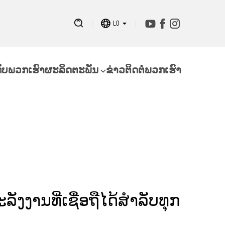
LO
ກັບພວກເຮົາ
ຜະລິດຕະພັນ
ຂ່າວ
ຕິດຕໍ່ພວກເຮົາ
ລັງງານທີ່ເຊື່ອຖືໄດ້ສຳລັບທຸກ