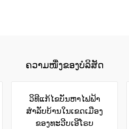
ຮັບເອົາລາຄາ
ຄວາມໜື່ງຂອງບໍລິສັດ
ວິທີແກ້ໄຂບັນຫາໄຟຟ້າ
ສຳລັບບ້ານໃນເຂດເມືອງ
ຂອງທະວີບເອີໂຣບ