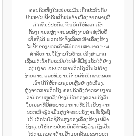
ຄອບຄົວໜຶ່ງໃນເຢຍລະມັນເກີດປະສົບກັບ
ບັນຫາໄຟຟ້າດັບເປັນປະຈຳ ເນື່ອງຈາກພາຍຸທີ່
ເກີດຂຶ້ນບໍ່ປະກົດ, ຈຶ່ງເຮັດໃຫ້ພວກເຂົາ
ຕ້ອງການແຫຼ່ງຈ່າຍພະລັງງານສຳ dựກັບທີ່
ເຊື່ອຖືໄດ້. ພວກເຂົາຈຶ່ງເລືອກເອົາເຄື່ອງສ້າງ
ໄຟຟ້າຂອງພວກເຮົາທີ່ມີຄວາມສາມາດ 15kVA
ສຳລັບການໃຊ້ງານໃນບ້ານ, ເຊິ່ງສາມາດ
ເຊື່ອມຕໍ່ເຂົ້າກັບລະບົບໄຟຟ້າທີ່ມີຢູ່ແລ້ວໄດ້ຢ່າງ
ລຽບງ່າຍ. ຂະບວນການຕິດຕັ້ງເປັນໄປຢ່າງ
ງ່າຍດາຍ, ແລະທີມງານດ້ານເຕັກນິກຂອງພວກ
ເຮົາໄດ້ໃຫ້ການຊ່ວຍເຫຼືອຢ່າງຕໍ່ເນື່ອງ.
ຫຼັງຈາກການຕິດຕັ້ງ, ຄອບຄົວດັ່ງກ່າວລາຍງານ
ວ່າມີການຫຼຸດລົງຢ່າງມີນັກຂອງຄວາມກັງວົນ
ໃນເວລາທີ່ມີສະພາບອາກາດທີ່ບໍ່ດີ, ເນື່ອງຈາກ
ພວກເຂົາຮູ້ວ່າມີແຫຼ່ງຈ່າຍພະລັງງານທີ່ເຊື່ອຖື
ໄດ້. ເຕັກໂນໂລຊີຂັ້ນສູງຂອງເຄື່ອງສ້າງໄຟຟ້າ
ຍັງຊ່ວຍໃຫ້ການປ່ອຍມືດທີ່ຕ່ຳລົງລົງ, ເຊິ່ງເປັນ
ໄປຕາມຄຸນຄ່າດ້ານສິ່ງແວດລ້ອມຂອງພວກ