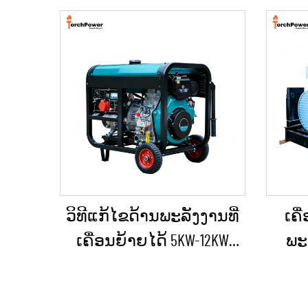
ວິທີແກ້ໄຂດ້ານພະລັງງານທີ່
ເຄື
ເຄື່ອນຍ້າຍໄດ້ 5KW-12KW
ພະລ
ເຄື່ອງປ່ອນໄຟດີເຊວ ສຳລັບ
ແກ້ໄຂ
ບ້ານ / ຮ້ານຄ້າ / ການກໍ່ສ້າງ
ສຳລັ