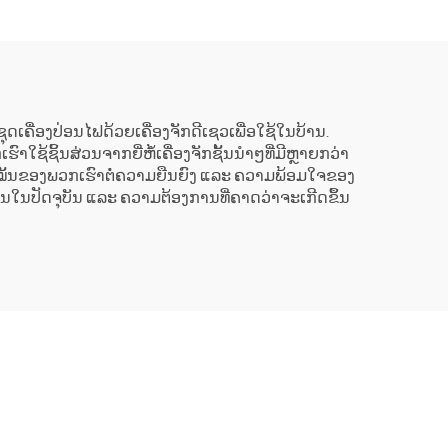
ະໜາດ
ລິດຊຸດເຄື່ອງປ່ອນໄຟດ້ວຍເຄື່ອງຈັກດີເຊວເພື່ອໃຊ້ໃນບ້ານ.
ຊິ້ນສ່ວນຈາກຍີ່ຫໍ້ເຄື່ອງຈັກຊັ້ນນຳໆທີ່ມີຫຼາຍກວ່າ
ມຸ່ງໝັ້ນຂອງພວກເຮົາຕໍ່ຄວາມຍືນຍົງ ແລະ ຄວາມພ້ອມໃຈຂອງ
ນປັດຈຸບັນ ແລະ ຄວາມຕ້ອງການທີ່ຄາດວ່າຈະເກີດຂຶ້ນ