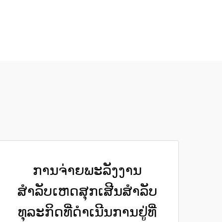
ການຈ່າຍພະລັງງານ
ສຳລັບເຫດສຸກເສີນສຳລັບ
ທຸລະກິດທີ່ດຳເນີນການຢູ່ທີ່