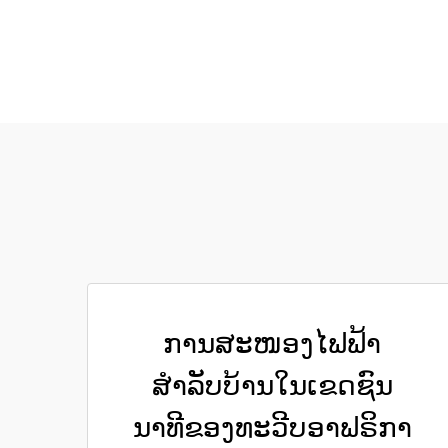
ການສະໜອງໄຟຟ້າ
ສຳລັບບ້ານໃນເຂດຊົນ
ນາທີຂອງທະວີບອາຟຣິກາ