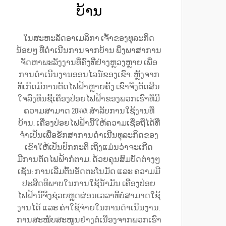
ບ້ານ
ໃນສະຫະລັດອາເມລິກາ ເຈົ້າຂອງທຸລະກິດ
ນ້ອຍໆ ທີ່ດຳເນີນການຈາກບ້ານ ພຶ່ງພາສາການ
ຈັດຫາພະລັງງານທີ່ຄົງທີ່ຢ່າງຫຼວງຫຼາຍ ເພື່ອ
ການດຳເນີນງານອອນໄລນ໌ຂອງເຂົາ. ຫຼັງຈາກ
ທີ່ເກີດມີການຕັດໄຟຟ້າຫຼາຍຄັ້ງ ເຂົາຈຶ່ງຕັດສິນ
ໃຈລົງທຶນຊື້ເຄື່ອງປ່ອຍໄຟຟ້າຂອງພວກເຮົາທີ່ມີ
ຄວາມສາມາດ 20kVA ສຳລັບການໃຊ້ງານທີ່
ບ້ານ. ເຄື່ອງປ່ອຍໄຟຟ້ານີ້ໃຫ້ຄວາມເຊື່ອຖືໄດ້ທີ່
ຈຳເປັນເພື່ອຮັກສາການດຳເນີນທຸລະກິດຂອງ
ເຂົາໃຫ້ເປັນປົກກະຕິ ເຖິງແມ່ນວ່າຈະເກີດ
ມີການຕັດໄຟຟ້າກໍຕາມ. ດ້ວຍຄຸນສົມບັດຕ່າງໆ
ເຊັ່ນ: ການເລີ່ມຕົ້ນອັດຕະໂນມັດ ແລະ ຄວາມມີ
ປະສິດທິພາບໃນການໃຊ້ນ້ຳມັນ ເຄື່ອງປ່ອຍ
ໄຟຟ້ານີ້ຈຶ່ງຊ່ວຍຫຼຸດຜ່ອນເວລາທີ່ບໍ່ສາມາດໃຊ້
ງານໄດ້ ແລະ ຄ່າໃຊ້ຈ່າຍໃນການດຳເນີນງານ.
ການສະໜັບສະໜູນຢ່າງຕໍ່ເນື່ອງຈາກພວກເຮົາ