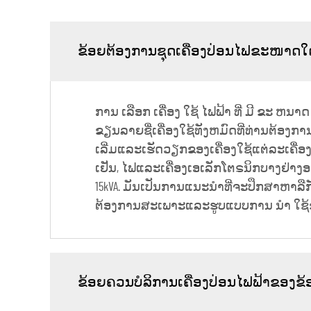
ຂ້ອຍຕ້ອງການຊຸດເຄື່ອງປ່ອນໄຟຂະໜາດໃ
ການ ເລືອກ ເຄື່ອງ ໃຊ້ ໄຟຟ້າ ທີ່ ມີ ຂະ ຫນາ
ຂຽນລາຍຊື່ເຄື່ອງໃຊ້ທັງຫມົດທີ່ທ່ານຕ້ອງ
ເລີ່ມແລະເຮັດວຽກຂອງເຄື່ອງໃຊ້ແຕ່ລະເຄື່ອງ.
ເຢັນ, ໄຟແລະເຄື່ອງເອເລັກໂຕຣນິກບາງຢ່າງອ
15kVA. ມັນເປັນການແນະນໍາທີ່ຈະປຶກສາຫາລື
ຕ້ອງການສະເພາະແລະຮູບແບບການ ນໍາ ໃຊ້
ຂ້ອຍຄວນບໍລິການເຄື່ອງປ່ອນໄຟຟ້າຂອງຂ້ອຍເທ