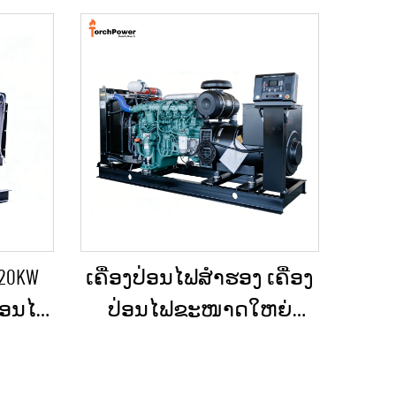
 20KW
ເຄື່ອງປ່ອນໄຟສຳຮອງ ເຄື່ອງ
ປ່ອນໄຟ
ປ່ອນໄຟຂະໜາດໃຫຍ່
ດເຫດ
ສຳລັບເຂດທີ່ຢູ່ອາໄສ ແລະ
 ຫຼື
ສະຖານທີ່ກໍ່ສ້າງ