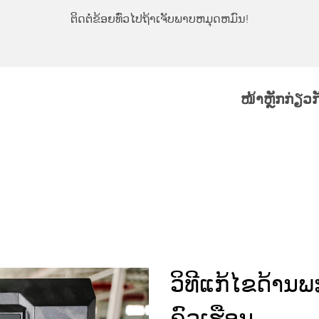
ຕິດຕໍ່ຂ້ອຍທົ່ວໄປຖ້າເຈັບພາບຫມຸດຫມົນ!
ໜ້າຫຼັກ
ກ່ຽວ
ວິທີແກ້ໄຂດ້ານພະ