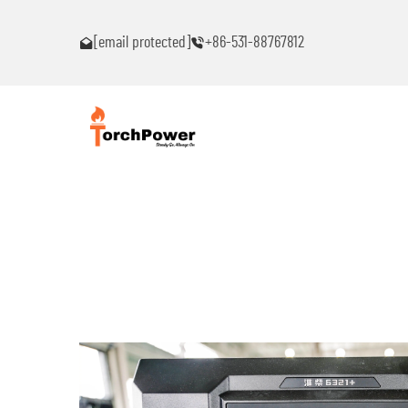
ົນ!
ຕິດຕໍ່ຂ້ອຍທົ່ວໄປຖ້າເຈັບພາບຫມຸດຫມົນ!
[email protected]
+86-531-88767812