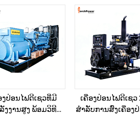
່ອງປ່ອນໄຟດີເຊວທີ່ມີ
ເຄື່ອງປ່ອນໄຟດີເຊວ
ັງງານສູງ ພ້ອມວິທີ
ສຳລັບການສົ່ງເຄື່ອງ
ດ້ານພະລັງງານທີ່ຄົງທີ່
ສຳຮອງໃນເວລາເກີ
ບການຂຸດຄົ້ນບໍ່ແຮ່ /
ສຸກເສິນ ສຳລັບບ້ານ