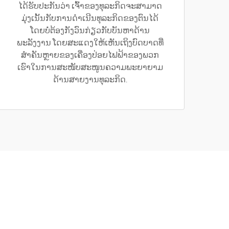
ໄດ້ຮັບປະກັນວ່າ ເຈົ້າຂອງທຸລະກິດຈະສາມາດ
ມຸ່ງເນັ້ນກັບການດຳເນີນທຸລະກິດຂອງຕົນໄດ້
ໂດຍບໍ່ຕ້ອງກັງວົນກ່ຽວກັບບັນຫາດ້ານ
ພະລັງງານ ໂດຍສະແດງໃຫ້ເຫັນເຖິງບົດບາດທີ່
ສຳຄັນຫຼາຍຂອງເຄື່ອງປ່ອຍໄຟຟ້າຂອງພວກ
ເຮົາໃນການສະໜັບສະໜູນຄວາມພະຍາຍາມ
ດ້ານສາຍງານທຸລະກິດ.