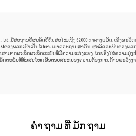
ນຜະລິດໃນໂຮງງານ
ແຜນການຜະລິດຂ
ະ ການນຳໃຊ້ດ້ານ
ນ້ອຍ
ອຸດສາຫະກຳ
gy Co., Ltd. ມີສະຖານທີ່ຜະລິດທີ່ທັນສະໄໝເຖິງ 62,000 ຕາລາງແມັດ, ເຊິ່ງຜະ
ຟຂອງພວກເຮົາເປັນໄປຕາມມາດຕະຖານສາກົນ. ຜະລິດຕະພັນຂອງພວກເຮົາໃຊ້
ຫ້ພວກເຮົາສາມາດຜະລິດຜະລິດຕະພັນທີ່ມີຄວາມແຂ່ງແຮງ. ໂດຍອີງໃສ່ຄວາມ
ດຕະພັນທີ່ທັນສະໄໝ ເພື່ອຕອບສະຫນອງຄວາມຕ້ອງການດ້ານພະລັງງານໃ
ຄໍາ ຖາມ ທີ່ ມັກ ຖາມ