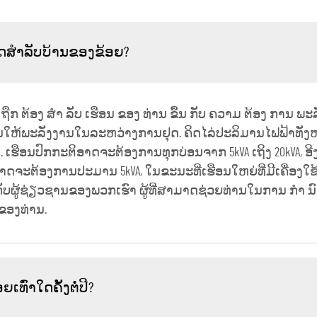
ດສຳລັບບ້ານຂອງຂ້ອຍ?
ດ ຖືກ ຕ້ອງ ສໍາ ລັບ ເຮືອນ ຂອງ ທ່ານ ຂຶ້ນ ກັບ ຄວາມ ຕ້ອງ ການ ພະ
ການໃຫ້ພະລັງງານໃນລະຫວ່າງການຢຸດ. ຄິດໄລ່ປະລິມານໄຟຟ້າທັງ
 ເຮືອນປົກກະຕິອາດຈະຕ້ອງການທຸກບ່ອນຈາກ 5kVA ເຖິງ 20kVA, ອີງ
າດຈະຕ້ອງການປະມານ 5kVA, ໃນຂະນະທີ່ເຮືອນໃຫຍ່ທີ່ມີເຄື່ອງໃ
ກັບຜູ້ຊ່ຽວຊານຂອງພວກເຮົາ ຜູ້ທີ່ສາມາດຊ່ວຍທ່ານໃນການ ກໍາ ນົ
ຂອງທ່ານ.
ົ່າໃດຄັ້ງຕໍ່ປີ?