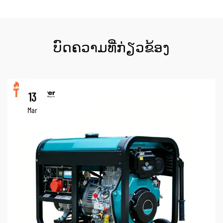
ບົດຄວາມທີ່ກ່ຽວຂ້ອງ
13
Mar