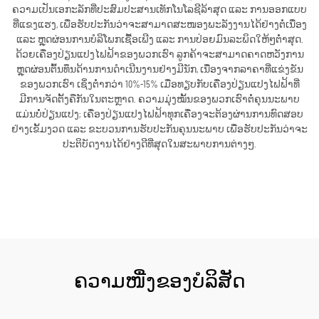
ຄວາມເປັນເອກະລັກທີ່ປະສົມປະສານເທັກໂນໂລຊີລ້າສຸດ ແລະ ການອອກແບບ
ທີ່ແຂງແຮງ, ເພື່ອຮັບປະກັນວ່າຈະສາມາດສະໜອງພະລັງງານໄດ້ຢ່າງຕໍ່ເນື່ອງ
ແລະ ຫຼຸດຜ່ອນການບໍລິໂພກເຊື້ອເພີງ ແລະ ການປ່ອຍມົນລະພິດໃຫ້ໆຕ່ຳສຸດ.
ດ້ວຍເຄື່ອງປ່ຽນແປງໄຟຟ້າຂອງພວກເຮົາ ລູກຄ້າຈະສາມາດຄາດຫວັງການ
ຫຼຸດຜ່ອນຕົ້ນທຶນດ້ານການດຳເນີນງານຢ່າງມີນັກ, ເນື່ອງຈາກລາຄາທີ່ແຂ່ງຂັນ
ຂອງພວກເຮົາ ເຊິ່ງຕ່ຳກວ່າ 10%-15% ເມື່ອທຽບກັບເຄື່ອງປ່ຽນແປງໄຟຟ້າທີ່
ມີການຈັດຕັ້ງຄືກັນໃນຕະຫຼາດ. ຄວາມມຸ່ງໝັ້ນຂອງພວກເຮົາຕໍ່ຄຸນນະພາບ
ແມ່ນບໍ່ປ່ຽນແປງ; ເຄື່ອງປ່ຽນແປງໄຟຟ້າທຸກເຄື່ອງຈະຕ້ອງຜ່ານການທົດສອບ
ຢ່າງເຂັ້ມງວດ ແລະ ຂະບວນການຮັບປະກັນຄຸນນະພາບ ເພື່ອຮັບປະກັນວ່າຈະ
ປະຕິບັດງານໄດ້ຢ່າງດີທີ່ສຸດໃນສະພາບການຕ່າງໆ.
ຮັບເອົາລາຄາ
ຄວາມໜື່ງຂອງບໍລິສັດ