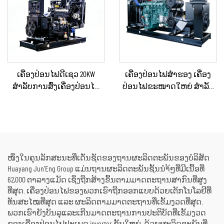
ເຄື່ອງປ່ອນໄຟດີເຊວ 20KW
ເຄື່ອງປ່ອນໄຟສຳຮອງ ເຄື່ອງ
ສຳລັບການສົ່ງເຄື່ອງປ່ອນໄຟ
ປ່ອນໄຟຂະໜາດໃຫຍ່ ສຳລັບ
ສຳຮອງໃນເວລາເກີດເຫດສຸກ
ເຂດທີ່ຢູ່ອາໄສ ແລະ ສະຖານທີ່
ເສິນ ສຳລັບບ້ານ ຫຼື ແຜນການ
ກໍ່ສ້າງ
ຜະລິດຂະໜາດນ້ອຍ
ໜຶ່ງໃນຄຸນລັກສະນະທີ່ເດັ່ນຊັດຂອງຖານຜະລິດຕະພັນຂອງບໍລິສັດ
Huayang Jun’Eng Group ແມ່ນຖານຜະລິດຕະພັນຊັ້ນນຳ້ໆທີ່ມີເນື້ອທີ່
62,000 ຕາລາງແມັດ ເຊິ່ງຖືກສ້າງຂຶ້ນຕາມມາດຕະຖານສາກົນທີ່ສູງ
ທີ່ສຸດ. ເຄື່ອງປ່ອນໄຟຂອງພວກເຮົາຖືກອອກແບບດ້ວຍເຕັກໂນໂລຢີທີ່
ທັນສະໄໝທີ່ສຸດ ແລະ ຜະລິດຕາມມາດຕະຖານທີ່ເຂັ້ມງວດທີ່ສຸດ.
ພວກເຮົາຍັງບັນລຸແລະເກີນມາດຕະຖານການປະຕິບັດທີ່ເຂັ້ມງວດ