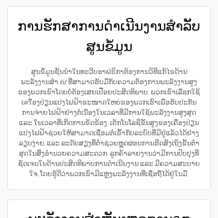
ການຮັກສາການດຳເນີນງານສຳລັບ
ສູນຂໍ້ມູນ
ສູນຂໍ້ມູນຊັ້ນນຳໃນທະວີບອາຟຣິກາຕ້ອງການວິທີແກ້ໄຂດ້ານ
ພະລັງງານສຳ dự ທີ່ສາມາດຮັບມືກັບຄວາມຕ້ອງການພະລັງງານສູງ
ຂອງພວກເຂົາໂດຍບໍ່ຕ້ອງເສຍເປື່ອຍປະສິດທິພາບ. ພວກເຂົາເລືອກໃຊ້
ເครື່ອງປ່ຽນແປງໄຟຟ້າຂະໜາດໃຫຍ່ຂອງພວກເຮົາເພື່ອຮັບປະກັນ
ການຈ່າຍໄຟຟ້າຢ່າງຕໍ່ເນື່ອງໃນເວລາທີ່ມີການໃຊ້ພະລັງງານສູງສຸດ
ແລະ ໃນເວລາທີ່ເກີດການຂັດຂ້ອງ. ເຕັກໂນໂລຊີຂັ້ນສູງຂອງເຄື່ອງປ່ຽນ
ແປງໄຟຟ້າຊ່ວຍໃຫ້ສາມາດເຊື່ອມຕໍ່ເຂົ້າກັບລະບົບທີ່ມີຢູ່ແລ້ວໄດ້ຢ່າງ
ລຽບງ່າຍ, ແລະ ລະດັບສຽງທີ່ຕ່ຳຊ່ວຍຫຼຸດຜ່ອນການຮີດສົງເຖິງຂັ້ນຕ່ຳ
ສຸດໃນສິ່ງອຳນວຍຄວາມສະດວກ. ລູກຄ້າລາຍງານວ່າມີການປັບປຸງທີ່
ຊັດເຈນໃນດ້ານປະສິດທິພາບການດຳເນີນງານ ແລະ ມີຄວາມສະບາຍ
ໃຈ, ໂດຍຮູ້ດີວ່າພວກເຂົາມີແຫຼ່ງພະລັງງານທີ່ເຊື່ອຖືໄດ້ຢູ່ໃນມື.