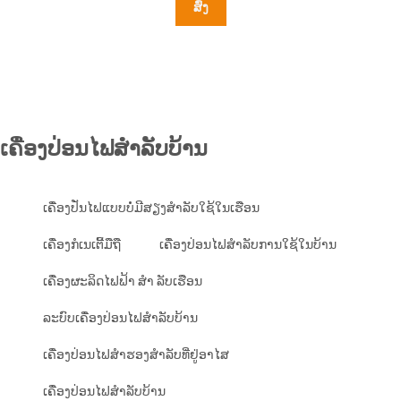
ສົ່ງ
ເຄື່ອງປ່ອນໄຟສຳລັບບ້ານ
ເຄື່ອງປັ່ນໄຟແບບບໍ່ມີສຽງສໍາລັບໃຊ້ໃນເຮືອນ
ເຄື່ອງກໍເນເຕີ້ມືຖື
ເຄື່ອງປ່ອນໄຟສຳລັບການໃຊ້ໃນບ້ານ
ເຄື່ອງຜະລິດໄຟຟ້າ ສໍາ ລັບເຮືອນ
ລະບົບເຄື່ອງປ່ອນໄຟສຳລັບບ້ານ
ເຄື່ອງປ່ອນໄຟສຳຮອງສຳລັບທີ່ຢູ່ອາໄສ
ເຄື່ອງປ່ອນໄຟສຳລັບບ້ານ