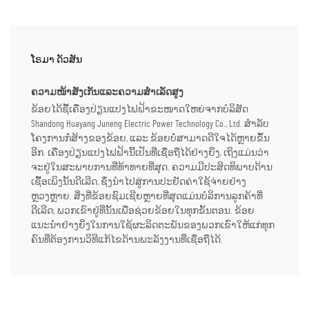
ໂຣມາ ດັວສັນ
ຄວາມໜ້າສັງເກັນແລະຄວາມສຳເລັດສູງ
ຂ້ອຍໄດ້ຊື້ເຄື່ອງປ່ຽນແປງໄຟຟ້າຂະໜາດໃຫຍ່ຈາກບໍລິສັດ
Shandong Huayang Juneng Electric Power Technology Co., Ltd. ສຳລັບ
ໂຄງການກໍ່ສ້າງຂອງຂ້ອຍ, ແລະ ຂ້ອຍບໍ່ສາມາດດີໃຈໄດ້ຫຼາຍຂຶ້ນ
ອີກ. ເຄື່ອງປ່ຽນແປງໄຟຟ້ານີ້ເປັນທີ່ເຊື່ອຖືໄດ້ຢ່າງຍິ່ງ, ເຖິງແມ່ນວ່າ
ຈະຢູ່ໃນສະພາບການທີ່ທ້າທາຍທີ່ສຸດ. ຄວາມມີປະສິດທິພາບດ້ານ
ເຊື້ອເພິງນັ້ນດີເລີດ, ຊຶ່ງນຳໄປສູ່ການປະຢັດຄ່າໃຊ້ຈ່າຍຢ່າງ
ຫຼວງຫຼາຍ. ສິ່ງທີ່ຂ້ອຍຊົມເຊີຍຫຼາຍທີ່ສຸດແມ່ນບໍລິການລູກຄ້າທີ່
ດີເລີດ; ພວກເຂົາຢູ່ທີ່ນັ້ນເພື່ອຊ່ວຍຂ້ອຍໃນທຸກຂັ້ນຕອນ. ຂ້ອຍ
ແນະນຳຢ່າງຍິ່ງໃນການໃຊ້ຜະລິດຕະພັນຂອງພວກເຂົາໃຫ້ແກ່ທຸກ
ຄົນທີ່ຕ້ອງການວິທີແກ້ໄຂດ້ານພະລັງງານທີ່ເຊື່ອຖືໄດ້.