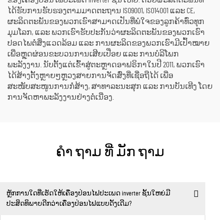
ຂອງເຄື່ອງປ່ອນໄຟປະເພດ inverter ຊັ້ນໃຫຍ່. ດ້ວຍຜະລິດຕະພັນທີ່
ໄດ້ຮັບການຮັບຮອງຕາມມາດຕະຖານ ISO9001, ISO14001 ແລະ CE,
ຜະລິດຕະພັນຂອງພວກເຮົາສາມາດເປັນທີ່ພໍໃຈຂອງລູກຄ້າທົ່ວທຸກ
ມຸມໂລກ, ແລະ ພວກເຮົາຮັບປະກັນວ່າຜະລິດຕະພັນຂອງພວກເຮົາ
ປອດໄພຕໍ່ສິ່ງແວດລ້ອມ ແລະ ການຜະລິດຂອງພວກເຮົາມີເປົ້າໝາຍ
ເພື່ອຫຼຸດຜ່ອນຂະບວນການເສີຍເປື່ອຍ ແລະ ການບໍລິໂພກ
ພະລັງງານ. ນັບຕັ້ງແຕ່ເຂົ້າສູ່ຕະຫຼາດອາຟຣິກາໃນປີ 2011, ພວກເຮົາ
ໄດ້ສ້າງຕັ້ງຫຼາຍໆຫຼວງສາຍການຈັດສົ່ງທີ່ເຊື່ອຖືໄດ້ ເພື່ອ
ສະໜັບສະໜູນການກໍ່ສ້າງ, ສາທາລະນະສຸກ ແລະ ການບັນເທີງ ໂດຍ
ການຈັດຫາພະລັງງານຢ່າງຕໍ່ເນື່ອງ.
ຄໍາ ຖາມ ທີ່ ມັກ ຖາມ
ຫຼັກການໃດທີ່ເຮັດໃຫ້ເຄື່ອງປ່ອນໄຟປະເພດ inverter ຊັ້ນໃຫຍ່ມີ
ປະສິດທິພາບດີກວ່າເຄື່ອງປ່ອນໄຟແບບດັ້ງເດີມ?