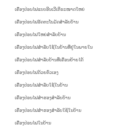
ເຄື່ອງປ່ອນໄຟແບບອີນເວີເຕີຂະໜາດໃຫຍ່
ເຄື່ອງປ່ອນໄຟອັດຕະໂນມັດສຳລັບບ້ານ
ເຄື່ອງປ່ອນໄຟໃຫຍ່ສຳລັບບ້ານ
ເຄື່ອງປ່ອນໄຟສຳລັບໃຊ້ໃນບ້ານທີ່ຢູ່ໃນພາຍໃນ
ເຄື່ອງປ່ອນໄຟສຳລັບບ້ານທີ່ເຄື່ອນຍ້າຍໄດ້
ເຄື່ອງປ່ອນໄຟດ້ວຍຕົວເອງ
ເຄື່ອງປ່ອນໄຟສຳລັບໃຊ້ໃນບ້ານ
ເຄື່ອງປ່ອນໄຟສຳຮອງສຳລັບບ້ານ
ເຄື່ອງປ່ອນໄຟສຳຮອງສຳລັບໃຊ້ໃນບ້ານ
ເຄື່ອງປ່ອນໄຟໃນບ້ານ