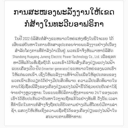
ການສະໜອງພະລັງງານໃຫ້ເຂດ
ກໍ່ສ້າງໃນທະວີບອາຟຣິກາ
ໃນປີ 2022 ບໍລິສັດກໍ່ສ້າງຂະຫນາດໃຫຍ່ແຫ່ງໜຶ່ງໃນນີໄຈເຣຍ ໄດ້
ເຜີຍແຜ່ບັນຫາໃນການຮັກສາອຸປະກອນຈ່າຍພະລັງງານຢ່າງຕໍ່ເນື່ອງ
ສຳລັບໂຄງການທີ່ກຳລັງດຳເນີນຢູ່. ພວກເຂົາຈຶ່ງຫັນມາຫາບໍລິສັດ
Shandong Huayang Juneng Electric Power Technology Co., Ltd. ເພື່ອຊອກ
ຫາວິທີແກ້ໄຂທີ່ເຊື່ອຖືໄດ້. ພວກເຮົາໄດ້ຈັດສົ່ງເຄື່ອງປ່ຽນແປງໄຟຟ້າ
ແບບເຄື່ອງເປີດ-ປິດ (inverter generator) ຂະຫນາດໃຫຍ່ຂອງພວກເຮົາ
ໃຫ້ແກ່ພວກເຂົາ, ເຊິ່ງໃຫ້ພະລັງງານທີ່ຈຳເປັນເພື່ອໃຫ້ອຸປະກອນຂອງ
ພວກເຂົາເຮັດວຽກໄດ້ຢ່າງມີປະສິດທິພາບ. ຄວາມມີປະສິດທິພາບໃນ
ການໃຊ້ເຊື້ອເພີລີ່ງຂອງເຄື່ອງປ່ຽນແປງໄຟຟ້ານີ້ໄດ້ຊ່ວຍປະຢັດຄ່າໃຊ້
ຈ່າຍຢ່າງຫຼວງຫຼາຍ, ໃນຂະນະທີ່ບໍລິການຫຼັງການຂາຍ 24/7 ຂອງພວກ
ເຮົາໄດ້ຮັບປະກັນວ່າບັນຫາໃດໆຈະຖືກແກ້ໄຂຢ່າງທັນທີ. ດັ່ງນັ້ນ, ເວລາ
ທີ່ກຳນົດໃນການກໍ່ສ້າງຈຶ່ງຖືກປະຕິບັດຕາມຢ່າງເຕັມທີ່ໂດຍບໍ່ມີການລ່າ
ຊ້າ, ແສດງໃຫ້ເຫັນເຖິງຄວາມເຊື່ອຖືໄດ້ຂອງເຄື່ອງປ່ຽນແປງໄຟຟ້າໃນ
ສະພາບການທີ່ທ້າທາຍ.