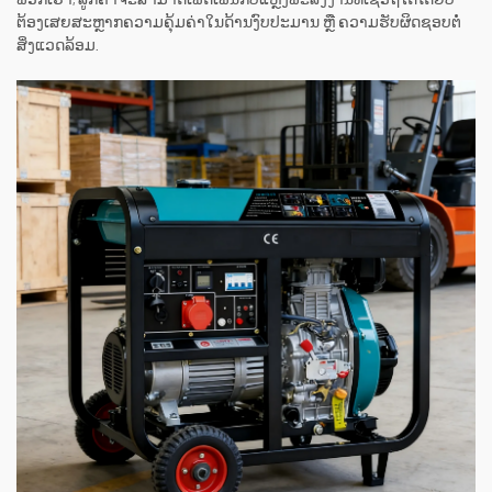
ພວກເຮົາ, ລູກຄ້າຈະສາມາດເພີດເພີນກັບແຫຼ່ງພະລັງງານທີ່ເຊື່ອຖືໄດ້ໂດຍບໍ່
ຕ້ອງເສຍສະຫຼາກຄວາມຄຸ້ມຄ່າໃນດ້ານງົບປະມານ ຫຼື ຄວາມຮັບຜິດຊອບຕໍ່
ສິ່ງແວດລ້ອມ.