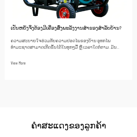
ເປັນຫຍັງຈຶ່ງຕ້ອງມີເຄື່ອງສົ່ງພະລັງງານສຳຮອງສຳລັບບ້ານ?
ຄວາມສະບາຍໃຈຮ່ວມກັບຄວາມປອດໄພຂອງບ້ານ ອຸທກໄພ
ທຳມະຊາດສາມາດເກີດຂຶ້ນໄດ້ໃນທຸກໆມື້ ຫຼື ເວລາໃດກໍຕາມ. ມັນ
ອາດຈະປະກອບດ້ວຍພາວະທີ່ມີພາຍຸຮ້າຍແຮງ, ພາຍຸໄຮ້ຄານ, ຫຼື ແມ້ນ
ແຕ່ບັນຫາຂອງເຄືອຂ່າຍໄຟຟ້າທີ່ບໍ່ດີ. ໃນເວລາເຫຼົ່ານີ້, ການມີເຄື່ອງສົ່ງ
View More
ພະລັງງານສຳຮອງສາມາດເຮັດໃຫ້ເກີດຄວາມແຕກຕ່າງ...
ຄຳສະແດງຂອງລູກຄ້າ