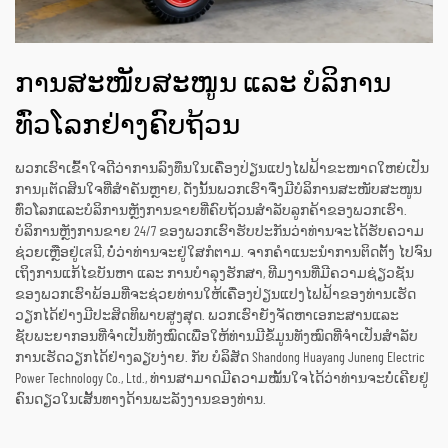
ການສະໜັບສະໜູນ ແລະ ບໍລິການ
ທົ່ວໂລກຢ່າງຄົບຖ້ວນ
ພວກເຮົາເຂົ້າໃຈດີວ່າການລົງທຶນໃນເຄື່ອງປ່ຽນແປງໄຟຟ້າຂະໜາດໃຫຍ່ເປັນ
ການμຕັດສິນໃຈທີ່ສຳຄັນຫຼາຍ, ດັ່ງນັ້ນພວກເຮົາຈຶ່ງມີບໍລິການສະໜັບສະໜູນ
ທົ່ວໂລກແລະບໍລິການຫຼັງການຂາຍທີ່ຄົບຖ້ວນສຳລັບລູກຄ້າຂອງພວກເຮົາ.
ບໍລິການຫຼັງການຂາຍ 24/7 ຂອງພວກເຮົາຮັບປະກັນວ່າທ່ານຈະໄດ້ຮັບຄວາມ
ຊ່ວຍເຫຼືອຢູ່ເสมີ, ບໍ່ວ່າທ່ານຈະຢູ່ໃສກໍຕາມ. ຈາກຄຳແນະນຳການຕິດຕັ້ງ ໄປຈົນ
ເຖິງການແກ້ໄຂບັນຫາ ແລະ ການບໍາລຸງຮັກສາ, ທີມງານທີ່ມີຄວາມຊ່ຽວຊັນ
ຂອງພວກເຮົາພ້ອມທີ່ຈະຊ່ວຍທ່ານໃຫ້ເຄື່ອງປ່ຽນແປງໄຟຟ້າຂອງທ່ານເຮັດ
ວຽກໄດ້ຢ່າງມີປະສິດທິພາບສູງສຸດ. ພວກເຮົາຍັງຈັດຫາເອກະສານແລະ
ຊັບພະຍາກອນທີ່ຈຳເປັນທັງໝົດເພື່ອໃຫ້ທ່ານມີຂໍ້ມູນທັງໝົດທີ່ຈຳເປັນສຳລັບ
ການເຮັດວຽກໄດ້ຢ່າງລຽບງ່າຍ. ກັບ ບໍລິສັດ Shandong Huayang Juneng Electric
Power Technology Co., Ltd., ທ່ານສາມາດມີຄວາມໝັ້ນໃຈໄດ້ວ່າທ່ານຈະບໍ່ເຄີຍຢູ່
ຄົນດຽວໃນເສັ້ນທາງດ້ານພະລັງງານຂອງທ່ານ.