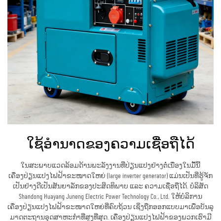
ໃຊ້ອຳນາດຂອງຄວາມເຊື່ອຖືໄດ້
ໃນສະພາບແວດລ້ອມດ້ານພະລັງງານທີ່ປ່ຽນແປງຢ່າງຕໍ່ເນື່ອງໃນມື້ນີ້
ເຄື່ອງປ່ຽນແປງໄຟຟ້າຂະໜາດໃຫຍ່ (large inverter generator) ແມ່ນເປັນທີ່ຮູ້ຈັກ
ເປັນຢ່າງດີເປັນສັນຍາລັກຂອງປະສິດທິພາບ ແລະ ຄວາມເຊື່ອຖືໄດ້. ບໍລິສັດ
Shandong Huayang Juneng Electric Power Technology Co., Ltd. ໃຫ້ບໍລິການ
ເຄື່ອງປ່ຽນແປງໄຟຟ້າຂະໜາດໃຫຍ່ທີ່ຄົບຖ້ວນ ເຊິ່ງຖືກອອກແບບມາເພື່ອບັນລຸ
ມາດຕະຖານອຸດສາຫະກຳທີ່ສູງທີ່ສຸດ. ເຄື່ອງປ່ຽນແປງໄຟຟ້າຂອງພວກເຮົາມີ