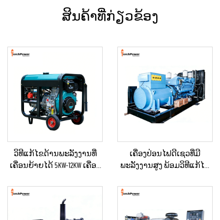
ສິນຄ້າທີ່ກ່ຽວຂ້ອງ
ວິທີແກ້ໄຂດ້ານພະລັງງານທີ່
ເຄື່ອງປ່ອນໄຟດີເຊວທີ່ມີ
ເຄື່ອນຍ້າຍໄດ້ 5KW-12KW ເຄື່ອງ
ພະລັງງານສູງ ພ້ອມວິທີແກ້ໄຂ
ປ່ອນໄຟດີເຊວ ສຳລັບບ້ານ /
ດ້ານພະລັງງານທີ່ຄົງທີ່ ສຳລັບ
ຮ້ານຄ້າ / ການກໍ່ສ້າງ / ການ
ການຂຸດຄົ້ນບໍ່ແຮ່ / ການຜະລິດ
ສະຫງາດໄຟສຳຮອງ
ໃນໂຮງງານ ແລະ ການນຳໃຊ້
ດ້ານອຸດສາຫະກຳ