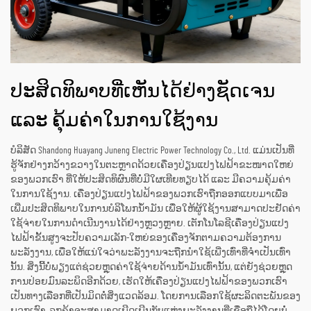
ປະສິດທິພາບທີ່ເຫັນໄດ້ຢ່າງຊັດເຈນ
ແລະ ຄຸ້ມຄ່າໃນການໃຊ້ງານ
ບໍລິສັດ Shandong Huayang Juneng Electric Power Technology Co., Ltd. ແມ່ນເປັນທີ່
ຮູ້ຈັກຢ່າງກວ້າງຂວາງໃນຕະຫຼາດດ້ວຍເຄື່ອງປ່ຽນແປງໄຟຟ້າຂະໜາດໃຫຍ່
ຂອງພວກເຮົາ ທີ່ໃຫ້ປະສິດທິຜົນທີ່ບໍ່ມີໃຜເທີຍທຽບໄດ້ ແລະ ມີຄວາມຄຸ້ມຄ່າ
ໃນການໃຊ້ງານ. ເຄື່ອງປ່ຽນແປງໄຟຟ້າຂອງພວກເຮົາຖືກອອກແບບມາເພື່ອ
ເພີ່ມປະສິດທິພາບໃນການບໍລິໂພກນ້ຳມັນ ເພື່ອໃຫ້ຜູ້ໃຊ້ງານສາມາດປະຢັດຄ່າ
ໃຊ້ຈ່າຍໃນການດຳເນີນງານໄດ້ຢ່າງຫຼວງຫຼາຍ. ເຕັກໂນໂລຊີເຄື່ອງປ່ຽນແປງ
ໄຟຟ້າຂັ້ນສູງຈະປັບຄວາມເລັກ-ໃຫຍ່ຂອງເຄື່ອງຈັກຕາມຄວາມຕ້ອງການ
ພະລັງງານ, ເພື່ອໃຫ້ແນ່ໃຈວ່າພະລັງງານຈະຖືກນຳໃຊ້ເພີ່ງເທົ່າທີ່ຈຳເປັນເທົ່າ
ນັ້ນ. ສິ່ງນີ້ບໍ່ພຽງແຕ່ຊ່ວຍຫຼຸດຄ່າໃຊ້ຈ່າຍດ້ານນ້ຳມັນເທົ່ານັ້ນ, ແຕ່ຍັງຊ່ວຍຫຼຸດ
ການປ່ອຍມົນລະພິດອີກດ້ວຍ, ເຮັດໃຫ້ເຄື່ອງປ່ຽນແປງໄຟຟ້າຂອງພວກເຮົາ
ເປັນທາງເລືອກທີ່ເປັນມິດຕໍ່ສິ່ງແວດລ້ອມ. ໂດຍການເລືອກໃຊ້ຜະລິດຕະພັນຂອງ