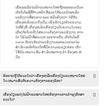
ເຄື່ອງຜະລິດໄຟຟ້າຂະຫນາດໃຫຍ່ຖືກອອກແບບດ້ວຍ
ເຕັກໂນໂລຊີທີ່ກ້າວຫນ້າ ທີ່ຊ່ວຍໃຫ້ພວກມັນຜະລິດ
ພະລັງງານທີ່ສະອາດ ແລະ ຫມັ້ນຄົງກວ່າ. ບໍ່ຄືກັບ
ເຄື່ອງຜະລິດແບບດັ້ງເດີມ, ເຊິ່ງເຮັດວຽກດ້ວຍຄວາມ
ໄວທີ່ຄົງທີ່, ເຄື່ອງຜະລິດເຄື່ອງປ່ຽນປັບຄວາມໄວຂອງ
ເຄື່ອງຈັກໂດຍອີງໃສ່ຄວາມຕ້ອງການພະລັງງານ. ການ
ນໍາ ໃຊ້ໄຟຟ້າທີ່ສະດວກ ນອກຈາກນັ້ນ, ເຕັກໂນໂລຢີ
inverter ຮັບປະກັນວ່າພະລັງງານອອກແມ່ນປອດໄພ
ສໍາ ລັບເອເລັກໂຕຣນິກທີ່ມີຄວາມລະອຽດອ່ອນ, ເຮັດ
ໃຫ້ມັນ ເຫມາະ ສົມ ສໍາ ລັບຫລາຍໆ ຄໍາ ຮ້ອງສະ ຫ
ມັກ.
ຂ້ອຍຈະຮູ້ໄດ້ແນວໃດວ່າ ເຄື່ອງຜະລິດເຄື່ອງປ່ຽນຂະຫນາດໃຫຍ່
ໃດ ເຫມາະສົມກັບຄວາມຕ້ອງການຂອງຂ້ອຍ?
ເຄື່ອງປ່ຽນແປງໄຟຟ້າຂະໜາດໃຫຍ່ຕ້ອງການການບໍາລຸງຮັກສາ
ແນວໃດ?