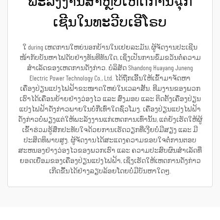
ພະລັງງານສຳຫຼັບເຫດການฉຸກ
ເຊີນໃນທະວີບເອີໂຣບ
ໃ during ເຫດການໃຫຍ່ນອກບ້ານໃນເຢຍລະມັນ, ຜູ້ຈັດງານປະເຊີນ
ໜ້າກັບບັນຫາໄຟດັບຢ່າງທັນທີທັນໃດ, ເຊິ່ງເປັນການຂົ່ມຂວັນຕໍ່ຄວາມ
ສຳເລັດຂອງເຫດການດັ່ງກ່າວ. ບໍລິສັດ Shandong Huayang Juneng
Electric Power Technology Co., Ltd. ໄດ້ຖືກເອີ້ນໃຫ້ເຂົ້າມາຈັດຫາ
ເຄື່ອງປ່ຽນແປງໄຟຟ້າຂະໜາດໃຫຍ່ໃນເວລາສັ້ນ. ທີມງານຂອງພວກ
ເຮົາໄດ້ເຄື່ອນຍ້າຍຢ່າງວ່ອງໄວ ແລະ ສົ່ງມອບ ແລະ ຕິດຕັ້ງເຄື່ອງປ່ຽນ
ແປງໄຟຟ້າດັ່ງກ່າວພາຍໃນບໍ່ກີ່ເທົ່າໃດຊົ່ວໂມງ. ເຄື່ອງປ່ຽນແປງໄຟຟ້າ
ດັ່ງກ່າວບໍ່ພຽງແຕ່ໃຫ້ພະລັງງານແກ່ເຫດການເທົ່ານັ້ນ, ແຕ່ຍັງເຮັດໃຫ້ຜູ້
ເຂົ້າຮ່ວມຮູ້ສຶກປະທັບໃຈດ້ວຍການເຮັດວຽກທີ່ເງີຍບໍ່ມີສຽງ ແລະ ມີ
ປະສິດທິພາບສູງ. ຜູ້ຈັດງານໄດ້ສະແດງຄວາມຂອບໃຈຕໍ່ການຕອບ
ສະຫນອງຢ່າງວ່ອງໄວຂອງພວກເຮົາ ແລະ ຄວາມປະສົບຜົນສຳເລັດທີ່
ຍອດເຍື່ອມຂອງເຄື່ອງປ່ຽນແປງໄຟຟ້າ, ເຊິ່ງເຮັດໃຫ້ເຫດການດັ່ງກ່າວ
ເກີດຂື້ນໄດ້ຢ່າງລຽບລ້ອຍໂດຍບໍ່ມີບັນຫາໃດໆ.