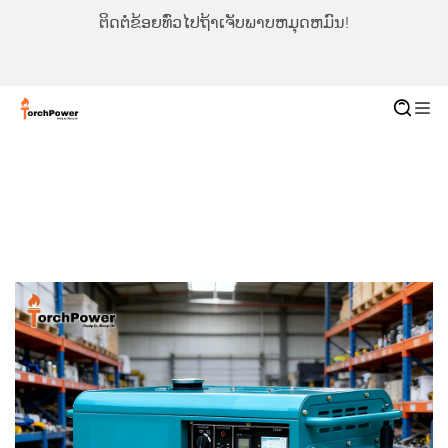
ຕິດຕໍ່ຂ້ອຍທົ່ວໄປຖ້າເຈັບພາບຫມຸດຫມົນ!