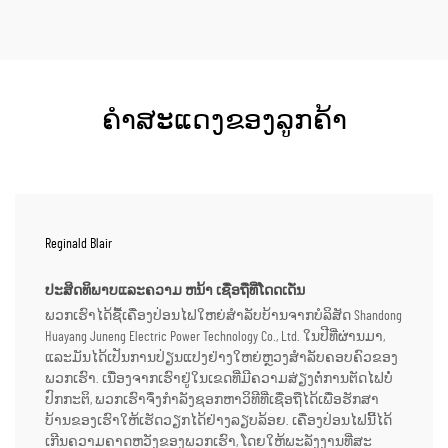
ຄຳສະແດງຂອງລູກຄ້າ
Reginald Blair
ປະສິດທິພາບແລະຄວາມ ຫນ້າ ເຊື່ອຖືທີ່ໂດດເດັ່ນ
ພວກເຮົາໄດ້ຊື້ເຄື່ອງປ່ອນໄຟໃຫຍ່ສຳລັບບ້ານຈາກບໍລິສັດ Shandong
Huayang Juneng Electric Power Technology Co., Ltd. ໃນປີທີ່ຜ່ານມາ,
ແລະມັນໄດ້ເປັນການປ່ຽນແປງຢ່າງໃຫຍ່ຫຼວງສຳລັບຄອບຄົວຂອງ
ພວກເຮົາ. ເນື່ອງຈາກເຮົາຢູ່ໃນເຂດທີ່ມີຄວາມສ່ຽງຕໍ່ການຕັດໄຟບໍ່
ປົກກະຕິ, ພວກເຮົາຈຶ່ງກຳລັງຊອກຫາວິທີທີ່ເຊື່ອຖືໄດ້ເພື່ອຮັກສາ
ບ້ານຂອງເຮົາໃຫ້ເຮັດວຽກໄດ້ຢ່າງລຽບລ້ອຍ. ເຄື່ອງປ່ອນໄຟນີ້ໄດ້
ເກີນຄວາມຄາດຫວັງຂອງພວກເຮົາ, ໂດຍໃຫ້ພະລັງງານທີ່ສະ