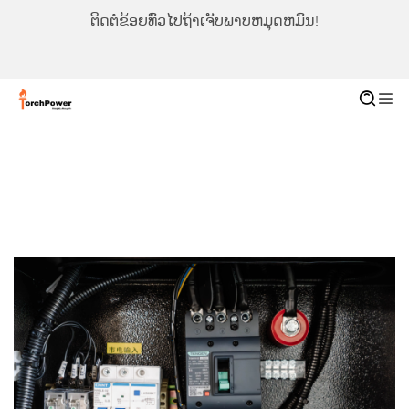
ຕິດຕໍ່ຂ້ອຍທົ່ວໄປຖ້າເຈັບພາບຫມຸດຫມົນ!