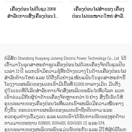
ເຄື່ອງປ່ອນໄຟດີເຊວ 20KW
ເຄື່ອງປ່ອນໄຟສຳຮອງ ເຄື່ອງ
ສຳລັບການສົ່ງເຄື່ອງປ່ອນໄຟ
ປ່ອນໄຟຂະໜາດໃຫຍ່ ສຳລັບ
ສຳຮອງໃນເວລາເກີດເຫດສຸກ
ເຂດທີ່ຢູ່ອາໄສ ແລະ ສະຖານທີ່
ເສິນ ສຳລັບບ້ານ ຫຼື ແຜນການ
ກໍ່ສ້າງ
ຜະລິດຂະໜາດນ້ອຍ
ບໍລິສັດ Shandong Huayang Juneng Electric Power Technology Co., Ltd. ໄດ້
ເຂົ້າມາໃນອຸດສາຫະກຳຊຸດເຄື່ອງປ່ອນໄຟດ້ວຍເຄື່ອງຈັກດີເຊວເປັນ
ເວລາ 32 ປີ. ພວກເຮົາມີຄວາມຮູ້ທີ່ກວ້າງຂວາງໃນດ້ານເຄື່ອງປ່ອນໄຟ
ສຳລັບບ້ານໃຫຍ່ ແລະ ໄດ້ຕັ້ງຕົວຢ່າງແໜ້ນແຟ້ນໃນອຸດສາຫະກຳນີ້.
ໂຮງງານຜະລິດຂອງພວກເຮົາມີເນື້ອທີ່ 62,000 ຕາລາງເມັດ. ມັນຕັ້ງ
ຢູ່ໃນເຂດທີ່ດີເລີດສຳລັບການຈັດສົ່ງຜະລິດຕະພັນໄປທົ່ວໂລກ. ພວກ
ເຮົາຮ່ວມມືກັບຜູ້ນຳດ້ານເຄື່ອງຈັກຫຼາຍກວ່າ 10 ຢ່າງ. ສິ່ງນີ້ເຮັດໃຫ້
ຄຸນນະພາບຂອງເຄື່ອງປ່ອນໄຟທີ່ພວກເຮົາຜະລິດມີຄວາມໝັ້ນຄາງ
ຍິ່ງຂຶ້ນ. ຂະບວນການຜະລິດຂອງພວກເຮົາຖືກຕິດຕາມ ແລະ
ຄວບຄຸມຢ່າງເຂັ້ມງວດ, ແລະ ພວກເຮົາໄດ້ຮັບການຮັບຮອງທຸກດ້ານ
ຕາມມາດຕະຖານ ISO9001, ISO14001, ISO45001, CE ແລະ EPA.
ຄຸນນະພາບຂອງຜະລິດຕະພັນແມ່ນຮັບປະກັນ ແລະ ມີໃຫ້ຜູ້ບໍລິໂພກ