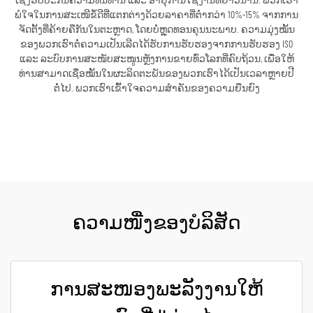
ເຊິ່ງຮັບປະກັນຄວາມທົນທານ ແລະ ອາຍຸການໃຊ້ງານທີ່ຍາວນານ. ພວກເຮົາ
ພໍໃຈໃນການສະເໜີຂໍ້ດີທີ່ແຕກຕ່າງດ້ວຍລາຄາທີ່ຕ່ຳກວ່າ 10%-15% ຈາກການ
ຈັດຕັ້ງທີ່ຄ້າຍຄືກັນໃນຕະຫຼາດ, ໂດຍບໍ່ຫຼຸດທອນຄຸນນະພາບ. ຄວາມມຸ່ງໝັ້ນ
ຂອງພວກເຮົາຕໍ່ຄວາມເປັນເລີດໄດ້ຮັບການຮັບຮອງຈາກການຮັບຮອງ ISO
ແລະ ລະບົບການສະໜັບສະໜູນຫຼັງການຂາຍທົ່ວໂລກທີ່ຄົບຖ້ວນ, ເພື່ອໃຫ້
ທ່ານສາມາດເຊື່ອໝັ້ນໃນຜະລິດຕະພັນຂອງພວກເຮົາໄດ້ເປັນເວລາຫຼາຍປີ
ຕໍ່ໄປ. ພວກເຮົາເຂົ້າໃຈຄວາມສຳຄັນຂອງຄວາມຍືນຍົງ
ຮັບເອົາລາຄາ
ຄວາມໜື່ງຂອງບໍລິສັດ
ການສະໜອງພະລັງງານໃຫ້