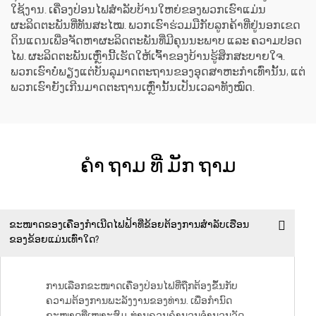
ໃຊ້ງານ. ເຄື່ອງປ່ອນໄຟສຳລັບບ້ານໃຫຍ່ຂອງພວກເຮົາແມ່ນ
ຜະລິດຕະພັນທີ່ທັນສະໄໝ. ພວກເຮົາຮ່ວມມືກັບລູກຄ້າທີ່ຢູ່ນອກເຂດ
ດິນແດນເພື່ອຈັດຫາຜະລິດຕະພັນທີ່ມີຄຸນນະພາບ ແລະ ຄວາມປອດ
ໄພ. ຜະລິດຕະພັນເຫຼົ່ານີ້ເຮັດໃຫ້ເຈົ້າຂອງບ້ານຮູ້ສຶກສະບາຍໃຈ.
ພວກເຮົາບໍ່ພຽງແຕ່ບັນລຸມາດຕະຖານຂອງອຸດສາຫະກຳເທົ່ານັ້ນ, ແຕ່
ພວກເຮົາຍັງເກີນມາດຕະຖານເຫຼົ່ານັ້ນເປັນເວລາທັງໝົດ.
ຄໍາ ຖາມ ທີ່ ມັກ ຖາມ
ຂະໜາດຂອງເຄື່ອງກຳເນີດໄຟຟ້າທີ່ຂ້ອຍຕ້ອງການສຳລັບເຮືອນ
ຂອງຂ້ອຍແມ່ນເທົ່າໃດ?
ການເລືອກຂະໜາດເຄື່ອງປ່ອນໄຟທີ່ຖືກຕ້ອງຂຶ້ນກັບ
ຄວາມຕ້ອງການພະລັງງານຂອງທ່ານ. ເພື່ອກຳນົດ
ຂະໜາດທີ່ເໝາະສົມ, ທ່ານຄວນຄຳນວນຈຳນວນວັດ