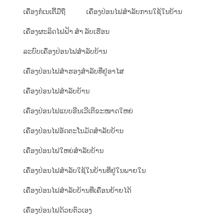
ເຄື່ອງກໍເນເຕີ້ມືຖື
ເຄື່ອງປ່ອນໄຟສຳລັບການໃຊ້ໃນບ້ານ
ເຄື່ອງຜະລິດໄຟຟ້າ ສໍາ ລັບເຮືອນ
ລະບົບເຄື່ອງປ່ອນໄຟສຳລັບບ້ານ
ເຄື່ອງປ່ອນໄຟສຳຮອງສຳລັບທີ່ຢູ່ອາໄສ
ເຄື່ອງປ່ອນໄຟສຳລັບບ້ານ
ເຄື່ອງປ່ອນໄຟແບບອີນເວີເຕີຂະໜາດໃຫຍ່
ເຄື່ອງປ່ອນໄຟອັດຕະໂນມັດສຳລັບບ້ານ
ເຄື່ອງປ່ອນໄຟໃຫຍ່ສຳລັບບ້ານ
ເຄື່ອງປ່ອນໄຟສຳລັບໃຊ້ໃນບ້ານທີ່ຢູ່ໃນພາຍໃນ
ເຄື່ອງປ່ອນໄຟສຳລັບບ້ານທີ່ເຄື່ອນຍ້າຍໄດ້
ເຄື່ອງປ່ອນໄຟດ້ວຍຕົວເອງ