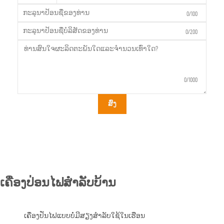
0/100
0/200
0/1000
ສົ່ງ
ເຄື່ອງປ່ອນໄຟສຳລັບບ້ານ
ເຄື່ອງປັ່ນໄຟແບບບໍ່ມີສຽງສໍາລັບໃຊ້ໃນເຮືອນ