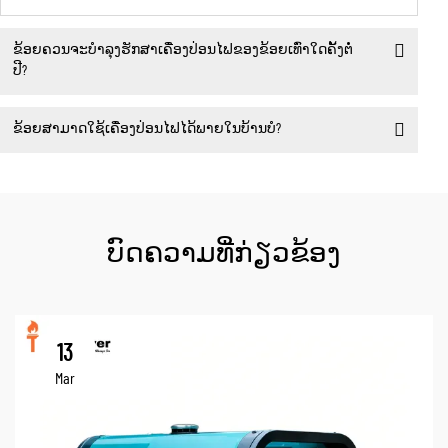
ຂ້ອຍຄວນຈະບໍາລຸງຮັກສາເຄື່ອງປ່ອນໄຟຂອງຂ້ອຍເທົ່າໃດຄັ້ງຕໍ່
ປີ?
ຂ້ອຍສາມາດໃຊ້ເຄື່ອງປ່ອນໄຟໄດ້ພາຍໃນບ້ານບໍ?
ບົດຄວາມທີ່ກ່ຽວຂ້ອງ
13
Mar