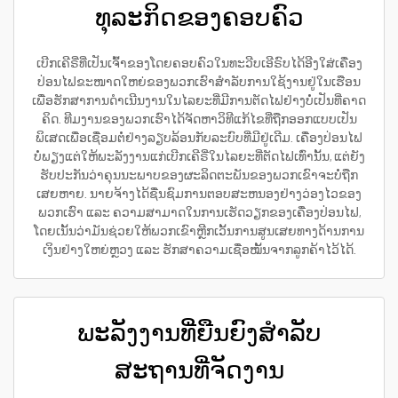
ທຸລະກິດຂອງຄອບຄົວ
ເບີກເຄີຣີ່ທີ່ເປັນເຈົ້າຂອງໂດຍຄອບຄົວໃນທະວີບເອີຣົບໄດ້ອີງໃສ່ເຄື່ອງ
ປ່ອນໄຟຂະໜາດໃຫຍ່ຂອງພວກເຮົາສຳລັບການໃຊ້ງານຢູ່ໃນເຮືອນ
ເພື່ອຮັກສາການດຳເນີນງານໃນໄລຍະທີ່ມີການຕັດໄຟຢ່າງບໍ່ເປັນທີ່ຄາດ
ຄິດ. ທີມງານຂອງພວກເຮົາໄດ້ຈັດຫາວິທີແກ້ໄຂທີ່ຖືກອອກແບບເປັນ
ພິເສດເພື່ອເຊື່ອມຕໍ່ຢ່າງລຽບລ້ອນກັບລະບົບທີ່ມີຢູ່ເດີມ. ເຄື່ອງປ່ອນໄຟ
ບໍ່ພຽງແຕ່ໃຫ້ພະລັງງານແກ່ເບີກເຄີຣີ່ໃນໄລຍະທີ່ຕັດໄຟເທົ່ານັ້ນ, ແຕ່ຍັງ
ຮັບປະກັນວ່າຄຸນນະພາບຂອງຜະລິດຕະພັນຂອງພວກເຂົາຈະບໍ່ຖືກ
ເສຍຫາຍ. ນາຍຈ້າງໄດ້ຊື່ນຊົມການຕອບສະຫນອງຢ່າງວ່ອງໄວຂອງ
ພວກເຮົາ ແລະ ຄວາມສາມາດໃນການເຮັດວຽກຂອງເຄື່ອງປ່ອນໄຟ,
ໂດຍເນັ້ນວ່າມັນຊ່ວຍໃຫ້ພວກເຂົາຫຼີກເວັ້ນການສູນເສຍທາງດ້ານການ
ເງິນຢ່າງໃຫຍ່ຫຼວງ ແລະ ຮັກສາຄວາມເຊື່ອໝັ້ນຈາກລູກຄ້າໄວ້ໄດ້.
ພະລັງງານທີ່ຍືນຍົງສຳລັບ
ສະຖານທີ່ຈັດງານ