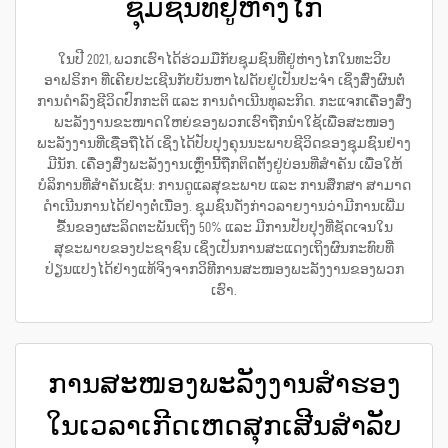
ຊຸມຊົນທີ່ຢູ່ຫ່າງໄກ
ໃນປີ 2021, ພວກເຮົາໄດ້ຮ່ວມມືກັບຊຸມຊົນທີ່ຢູ່ຫ່າງໄກໃນທະວີບ
ອາຟຣິກາ ທີ່ເຄີຍປະເຊີນກັບບັນຫາໄຟດັບຢູ່ເປັນປະຈຳ ເຊິ່ງສົ່ງຜົນຕໍ່
ການດຳລົງຊີວິດປົກກະຕິ ແລະ ການດຳເນີນທຸລະກິດ. ກະແຈກເຄື່ອງສົ່ງ
ພະລັງງານຂະໜາດໃຫຍ່ຂອງພວກເຮົາຖືກນຳໃຊ້ເພື່ອສະໜອງ
ພະລັງງານທີ່ເຊື່ອຖືໄດ້ ເຊິ່ງໄດ້ປັບປຸງຄຸນນະພາບຊີວິດຂອງຊຸມຊົນຢ່າງ
ມີນັກ. ເຄື່ອງສົ່ງພະລັງງານເຫຼົ່ານີ້ຖືກຕິດຕັ້ງຢູ່ບ່ອນທີ່ສຳຄັນ ເພື່ອໃຫ້
ບໍລິການທີ່ສຳຄັນເຊັ່ນ: ການດູແລສຸຂະພາບ ແລະ ການສຶກສາ ສາມາດ
ດຳເນີນການໄດ້ຢ່າງຕໍ່ເນື່ອງ. ຊຸມຊົນດັ່ງກ່າວລາຍງານວ່າມີການເພີ່ມ
ຂື້ນຂອງຜະລິດຕະພັນເຖິງ 50% ແລະ ມີການປັບປຸງທີ່ຊັດເຈນໃນ
ສຸຂະພາບຂອງປະຊາຊົນ ເຊິ່ງເປັນການສະແດງເຖິງຜົນກະທົບທີ່
ປ່ຽນແປງໄດ້ຢ່າງແທ້ຈິງຈາກວິທີການສະໜອງພະລັງງານຂອງພວກ
ເຮົາ.
ການສະໜອງພະລັງງານສຳຮອງ
ໃນເວລາເກີດເຫດສຸກເສີນສຳລັບ