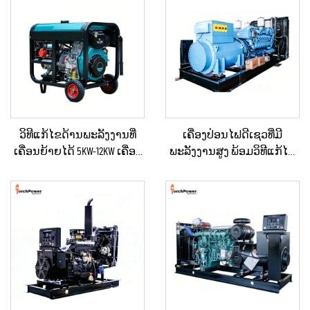
ວິທີແກ້ໄຂດ້ານພະລັງງານທີ່
ເຄື່ອງປ່ອນໄຟດີເຊວທີ່ມີ
ເຄື່ອນຍ້າຍໄດ້ 5KW-12KW ເຄື່ອງ
ພະລັງງານສູງ ພ້ອມວິທີແກ້ໄຂ
ປ່ອນໄຟດີເຊວ ສຳລັບບ້ານ /
ດ້ານພະລັງງານທີ່ຄົງທີ່ ສຳລັບ
ຮ້ານຄ້າ / ການກໍ່ສ້າງ / ການ
ການຂຸດຄົ້ນບໍ່ແຮ່ / ການຜະລິດ
ສະຫງາດໄຟສຳຮອງ
ໃນໂຮງງານ ແລະ ການນຳໃຊ້
ດ້ານອຸດສາຫະກຳ