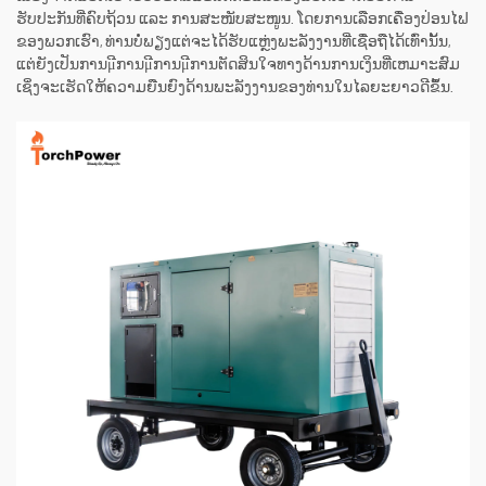
ຮັບປະກັນທີ່ຄົບຖ້ວນ ແລະ ການສະໜັບສະໜູນ. ໂດຍການເລືອກເຄື່ອງປ່ອນໄຟ
ຂອງພວກເຮົາ, ທ່ານບໍ່ພຽງແຕ່ຈະໄດ້ຮັບແຫຼ່ງພະລັງງານທີ່ເຊື່ອຖືໄດ້ເທົ່ານັ້ນ,
ແຕ່ຍັງເປັນການμີການμີການμີການຕັດສິນໃຈທາງດ້ານການເງິນທີ່ເຫມາະສົມ
ເຊິ່ງຈະເຮັດໃຫ້ຄວາມຍືນຍົງດ້ານພະລັງງານຂອງທ່ານໃນໄລຍະຍາວດີຂຶ້ນ.