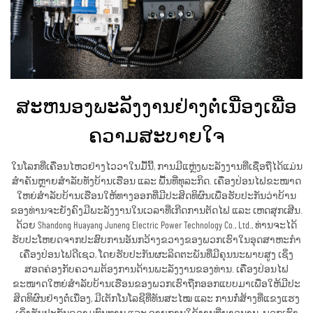
ສະຫນອງພະລັງງານຢ່າງຕໍ່ເນື່ອງເພື່ອ
ຄວາມສະບາຍໃຈ
ໃນໂລກທີ່ເຄື່ອນໄຫວຢ່າງໄວວາໃນມື້ນີ້, ການມີແຫຼ່ງພະລັງງານທີ່ເຊື່ອຖືໄດ້ແມ່ນ
ສຳຄັນຫຼາຍສຳລັບທັງບ້ານເຮືອນ ແລະ ພື້ນທີ່ທຸລະກິດ. ເຄື່ອງປ່ອນໄຟຂະໜາດ
ໃຫຍ່ສຳລັບບ້ານເຮືອນໃຫ້ທາງອອກທີ່ມີປະສິດທິຜົນເພື່ອຮັບປະກັນວ່າບ້ານ
ຂອງທ່ານຈະຍັງຄົງມີພະລັງງານໃນເວລາທີ່ເກີດການຕັດໄຟ ແລະ ເຫດສຸກເສີນ.
ດ້ວຍ Shandong Huayang Juneng Electric Power Technology Co., Ltd., ທ່ານຈະໄດ້
ຮັບປະໂຫຍດຈາກປະສົບການອັນກວ້າງຂວາງຂອງພວກເຮົາໃນອຸດສາຫະກຳ
ເຄື່ອງປ່ອນໄຟດີເຊວ, ໂດຍຮັບປະກັນຜະລິດຕະພັນທີ່ມີຄຸນນະພາບສູງ ເຊິ່ງ
ສອດຄ່ອງກັບຄວາມຕ້ອງການດ້ານພະລັງງານຂອງທ່ານ. ເຄື່ອງປ່ອນໄຟ
ຂະໜາດໃຫຍ່ສຳລັບບ້ານເຮືອນຂອງພວກເຮົາຖືກອອກແບບມາເພື່ອໃຫ້ມີປະ
ສິດທິຜົນຢ່າງຕໍ່ເນື່ອງ, ມີເຕັກໂນໂລຊີທີ່ທັນສະໄໝ ແລະ ການກໍ່ສ້າງທີ່ແຂງແຮງ