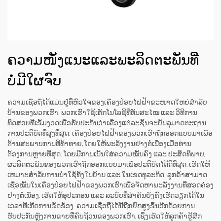
ຄວາມໜັງແນະແລະພະລິດຕະພັນທີ່
ບໍ່ມີໃຜຈົບ
ຄວາມເຊື່ອຖືໄດ້ແມ່ນຢູ່ທີ່ຫົວໃຈຂອງເຄື່ອງປ່ອຍໄຟຟ້າຂະໜາດໃຫຍ່ສຳລັບ
ບ້ານຂອງພວກເຮົາ. ພວກເຮົາໃຊ້ເຕັກໂນໂລຊີທີ່ທັນສະໄໝ ແລະ ວິທີການ
ທົດສອບທີ່ເຂັ້ມງວດເພື່ອຮັບປະກັນວ່າເຄື່ອງແຕ່ລະຊິ້ນຈະບັນລຸມາດຕະຖານ
ການປະຕິບັດທີ່ສູງທີ່ສຸດ. ເຄື່ອງປ່ອຍໄຟຟ້າຂອງພວກເຮົາຖືກອອກແບບມາເພື່ອ
ຕ້ານສະພາບການທີ່ທ້າທາຍ, ໂດຍໃຫ້ພະລັງງານຢ່າງຕໍ່ເນື່ອງເມື່ອທ່ານ
ຕ້ອງການຫຼາຍທີ່ສຸດ. ໂດຍມີການເນັ້ນໃສ່ຄວາມໝັ້ນຄົງ ແລະ ປະສິດທິພາບ,
ຜະລິດຕະພັນຂອງພວກເຮົາຖືກອອກແບບມາເພື່ອປະຕິບັດໄດ້ດີທີ່ສຸດ, ເຮັດໃຫ້
ເຫມາະສຳລັບການນຳໃຊ້ທັງໃນບ້ານ ແລະ ໃນເຂດທຸລະກິດ. ລູກຄ້າສາມາດ
ເຊື່ອໝັ້ນໃນເຄື່ອງປ່ອຍໄຟຟ້າຂອງພວກເຮົາເພື່ອຈັດຫາພະລັງງານທີ່ສອດຄ່ອງ
ຢ່າງຕໍ່ເນື່ອງ, ເຮັດໃຫ້ອຸປະກອນ ແລະ ລະບົບທີ່ສຳຄັນຍັງຄົງເຮັດວຽກໄດ້ໃນ
ເວລາທີ່ເກີດການຂັດຂ້ອງ. ຄວາມເຊື່ອຖືໄດ້ນີ້ຖືກຍົກສູງຂຶ້ນອີກດ້ວຍການ
ຮັບປະກັນຫຼັງການຂາຍທີ່ຄົບຖ້ວນຂອງພວກເຮົາ, ເຊິ່ງເຮັດໃຫ້ລູກຄ້າຮູ້ສຶກ