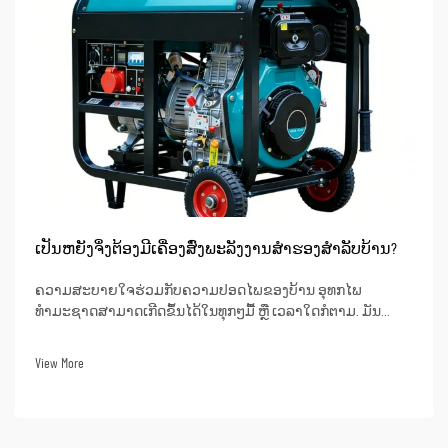
ເປັນຫຍັງຈຶ່ງຕ້ອງມີເຄື່ອງສົ່ງພະລັງງານສຳຮອງສຳລັບບ້ານ?
ຄວາມສະບາຍໃຈຮ່ວມກັບຄວາມປອດໄພຂອງບ້ານ ອຸທກໄພ
ທຳມະຊາດສາມາດເກີດຂຶ້ນໄດ້ໃນທຸກໆມື້ ຫຼື ເວລາໃດກໍຕາມ. ມັນ
ອາດຈະປະກອບດ້ວຍພາວະທີ່ມີພາຍຸຮ້າຍແຮງ, ພາຍຸໄຮ້ຄານ, ຫຼື ແມ້ນ
ແຕ່ບັນຫາຂອງເຄືອຂ່າຍໄຟຟ້າທີ່ບໍ່ດີ. ໃນເວລາເຫຼົ່ານີ້, ການມີເຄື່ອງສົ່ງ
View More
ພະລັງງານສຳຮອງສາມາດເຮັດໃຫ້ເກີດຄວາມແຕກຕ່າງ...