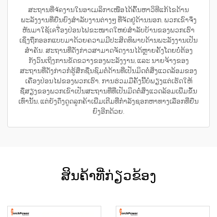
ສະຖານທີ່ຈัดງານໃນອາເມລິກາເໜືອໄດ້ຄົ້ນຫາວິທີແກ້ໄຂດ້ານ
ພະລັງງານທີ່ຍືນຍົງສຳລັບງານຕ່າງໆ ທີ່ຈັດຢູ່ດ້ານນອກ. ພວກເຂົາຈຶ່ງ
ຫັນມາໃຊ້ເครື່ອງປ່ອນໄຟຂະໜາດໃຫຍ່ສຳລັບບ້ານຂອງພວກເຮົາ
ເຊິ່ງຖືກອອກແບບມາດ້ວຍຄວາມມີປະສິດທິພາບດ້ານພະລັງງານເປັນ
ສຳຄັນ. ສະຖານທີ່ດັ່ງກ່າວສາມາດຈັດງານໄດ້ຫຼາຍຄັ້ງໂດຍບໍ່ຕ້ອງ
ກັງວົນເຖິງການຂັດຂວາງຂອງພະລັງງານ, ແລະ ນາຍຈ້າງຂອງ
ສະຖານທີ່ດັ່ງກ່າວກໍຮູ້ສຶກຊື່ນຊົມຕໍ່ດ້ານທີ່ເປັນມິດຕໍ່ສິ່ງແວດລ້ອມຂອງ
ເຄື່ອງປ່ອນໄຟຂອງພວກເຮົາ. ການຮ່ວມມືຄັ້ງນີ້ບໍ່ພຽງແຕ່ເຮັດໃຫ້
ຊື່ສຽງຂອງພວກເຂົາເປັນສະຖານທີ່ທີ່ເປັນມິດຕໍ່ສິ່ງແວດລ້ອມເພີ່ມຂຶ້ນ
ເທົ່ານັ້ນ, ແຕ່ຍັງດຶງດູດລູກຄ້າເພີ່ມເຕີມທີ່ກຳລັງຊອກຫາທາງເລືອກທີ່ຍືນ
ຍົງອີກດ້ວຍ.
ສິນຄ້າທີ່ກ່ຽວຂ້ອງ