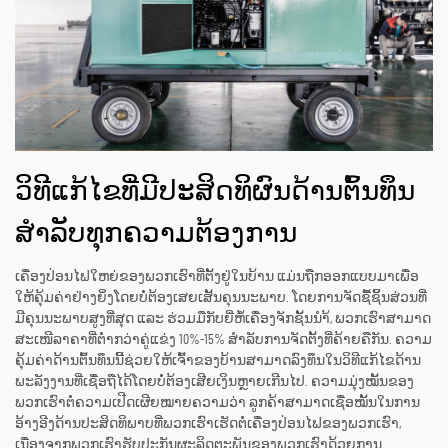
ວິທີແກ້ໄຂທີ່ມີປະສິດທິຜົນດ້ານຕົ້ນທຶນ
ສຳລັບທຸກຄວາມຕ້ອງການ
ເຄື່ອງປ່ອນໄຟໃຫຍ່ຂອງພວກເຮົາທີ່ຕັ້ງຢູ່ໃນບ້ານ ແມ່ນຖືກອອກແບບມາເພື່ອ
ໃຫ້ຄຸ້ມຄ່າຢ່າງຍິ່ງໂດຍບໍ່ຕ້ອງເສຍເສັ້ນຄຸນນະພາບ. ໂດຍການຈັດຊື້ຊິ້ນສ່ວນທີ່
ມີຄຸນນະພາບສູງທີ່ສຸດ ແລະ ຮ່ວມມືກັບຍີ່ຫໍ້ເຄື່ອງຈັກຊັ້ນນຳ້, ພວກເຮົາສາມາດ
ສະເໜີລາຄາທີ່ຕ່ຳກວ່າຄູ່ແຂ່ງ 10%-15% ສຳລັບການຈັດຕັ້ງທີ່ຄ້າຍຄືກັນ. ຄວາມ
ຄຸ້ມຄ່າດ້ານຕົ້ນທຶນນີ້ຊ່ວຍໃຫ້ເຈົ້າຂອງບ້ານສາມາດລົງທຶນໃນວິທີແກ້ໄຂດ້ານ
ພະລັງງານທີ່ເຊື່ອຖືໄດ້ໂດຍບໍ່ຕ້ອງເສີຍເງິນຫຼາຍເກີນໄປ. ຄວາມມຸ່ງໝັ້ນຂອງ
ພວກເຮົາຕໍ່ຄວາມເປີດເຜີຍໝາຍຄວາມວ່າ ລູກຄ້າສາມາດເຊື່ອໝັ້ນໃນການ
ອ້າງອີງດ້ານປະສິດທິພາບທີ່ພວກເຮົາເຮັດຕໍ່ເຄື່ອງປ່ອນໄຟຂອງພວກເຮົາ,
ເນື່ອງຈາກພວກເຮົາຮັບປະກັນຜະລິດຕະພັນຂອງພວກເຮົາດ້ວຍການ