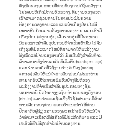
ທັງໝົດຂອງອຸປະກອນທີ່ທ່ານຕ້ອງການໃຊ້ພະລັງງານ
ໃນໄລຍະທີ່ເກີດມີການຂັດຂວາງ. ທີມງານຂອງພວກ
ເຮົາສາມາດຊ່ວຍທ່ານໃນການປະເມີນຄວາມ
ຕ້ອງການຂອງທ່ານ ແລະ ແນະນຳເຄື່ອງປ່ອນໄຟທີ່
ເໝາະສົມກັບຄວາມຕ້ອງການຂອງທ່ານ. ພວກເຮົາມີ
ເຄື່ອງປ່ອນໄຟຫຼາຍຮຸ່ນ, ເລີ່ມຈາກຮຸ່ນທີ່ມີຂະໜາດ
ນ້ອຍເໝາະສຳລັບອຸປະກອນທີ່ຈຳເປັນເທົ່ານັ້ນ ໄປຈົນ
ເຖິງຮຸ່ນທີ່ມີຂະໜາດໃຫຍ່ທີ່ສາມາດໃຫ້ພະລັງງານ
ທັງໝົດແກ່ບ້ານຂອງທ່ານໄດ້. ມັນເປັນສິ່ງສຳຄັນທີ່ຈະ
ພິຈາລະນາທັງຈຳນວນວັດທີ່ເລີ່ມຕົ້ນ (starting wattage)
ແລະ ຈຳນວນວັດທີ່ໃຊ້ງານຢ່າງຕໍ່ເນື່ອງ (running
wattage) ເພື່ອໃຫ້ແນ່ໃຈວ່າເຄື່ອງປ່ອນໄຟຂອງທ່ານ
ສາມາດຮັບມືກັບການເພີ່ມຂຶ້ນຢ່າງທັນທີຂອງ
ພະລັງງານທີ່ຈຳເປັນສຳລັບອຸປະກອນບາງຊິ້ນ.
ນອກຈາກນີ້, ປັດໄຈຕ່າງໆເຊັ່ນ: ຈຳນວນຂອງວົງຈອນ
(circuits) ແລະ ປະເພດເຊື້ອເພີງທີ່ໃຊ້ກໍສາມາດມີຜົນຕໍ່
ການເລືອກຂອງທ່ານ. ພວກເຮົາແນະນຳໃຫ້ທ່ານ
ປຶກສາກັບຜູ້ຊ່ຽວຊານຂອງພວກເຮົາເພື່ອໃຫ້ແນ່ໃຈ
ວ່າທ່ານຈະເລືອກວິທີແກ້ໄຂທີ່ມີປະສິດທິພາບ ແລະ ມີ
ປະສິດທິຜົນທີ່ສຸດສຳລັບບ້ານຂອງທ່ານ.