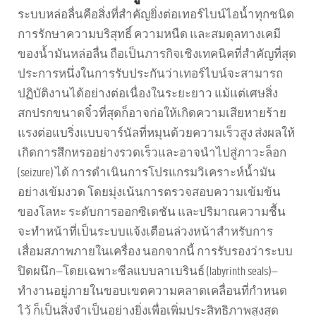
ระบบหล่อลื่นคือสิ่งที่สำคัญยิ่งต่อเทอร์ไบน์ไอน้ำทุกชนิด
การรักษาความบริสุทธิ์ ความหนืด และสมดุลทางเคมี
ของน้ำมันหล่อลื่น ถือเป็นภารกิจเชิงเทคนิคที่สำคัญที่สุด
ประการหนึ่งในการรับประกันว่าเทอร์ไบน์จะสามารถ
ปฏิบัติงานได้อย่างต่อเนื่องในระยะยาว แม้แต่เศษสิ่ง
สกปรกขนาดจิ๋วที่สุดก็อาจก่อให้เกิดความเสียหายร้าย
แรงต่อแบริ่งแบบจาร์นัลที่หมุนด้วยความเร็วสูง ส่งผลให้
เกิดการสึกหรออย่างรวดเร็วและอาจนำไปสู่ภาวะล็อก
(seizure) ได้ การดำเนินการโปรแกรมวิเคราะห์น้ำมัน
อย่างเข้มงวด โดยมุ่งเน้นการตรวจสอบความเข้มข้น
ของโลหะ ระดับการออกซิเดชัน และปริมาณความชื้น
จะทำหน้าที่เป็นระบบแจ้งเตือนล่วงหน้าสำหรับการ
เสื่อมสภาพภายในเครื่อง นอกจากนี้ การรับรองว่าระบบ
ปิดผนึก—โดยเฉพาะซีลแบบลาเบรินธ์ (labyrinth seals)—
ทำงานอยู่ภายในขอบเขตความคลาดเคลื่อนที่กำหนด
ไว้ ก็เป็นสิ่งจำเป็นอย่างยิ่งเพื่อเพิ่มประสิทธิภาพสูงสุด