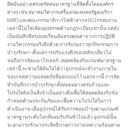
ยึดมั่นอย่างเคร่งครัดต่อมาตรฐานที่จัดตั้งโดยองค์กร
ต่างๆ เช่น สมาคมวิศวกรเครื่องกลแห่งสหรัฐอเมริกา
(ASME) และคณะกรรมาธิการไฟฟ้าสากล (IEC) กรอบงาน
เหล่านี้ไม่ใช่เพียงอุปสรรคด้านกฎระเบียบเท่านั้น แต่ยัง
เป็นบันทึกที่สรุปบทเรียนอันทรงคุณค่าจากการปฏิบัติ
งานวิศวกรรมจริงอีกด้วย การรับรองว่าทุกกิจกรรมการ
บำรุงรักษา—ตั้งแต่การปรับแรงตึงของสลักเกลียวไป
จนถึงการจัดแนวโรเตอร์—สอดคล้องกับเกณฑ์มาตรฐาน
เหล่านี้ จะช่วยให้มั่นใจได้ว่าอุปกรณ์จะทำงานภายใน
ขอบเขตความปลอดภัยที่ออกแบบไว้ นอกจากนี้ การจัด
ทำบันทึกการบำรุงรักษาทั้งหมดอย่างครบถ้วนและ
โปร่งใสยังเป็นสิ่งจำเป็นอย่างยิ่งเพื่อให้สอดคล้องกับข้อ
กำหนดด้านประกันภัยและเพื่อความโปร่งใสในการ
ดำเนินงาน เมื่ออุปกรณ์ได้รับการซ่อมบำรุงตามเกณฑ์
มาตรฐานระดับโลกที่ยอมรับกันทั่วไปแล้ว อุปกรณ์นั้น
จะสามารถรักษาประสิทธิภาพการถ่ายเทความร้อนตาม