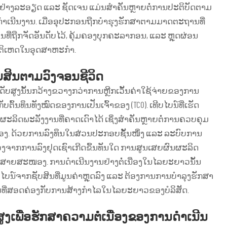
ົດຢ່າງລະອຽດ ແລະ ຊັດເຈນ ແມ່ນສຳຄັນຫຼາຍຕໍ່ການປະຕິບັດຕາມ
ຳເນີນງານ. ເມື່ອອຸປະກອນຖືກບໍາຮຸງຮັກສາຕາມມາດຕະຖານທີ່
ອນທີ່ຖືກຈັດອັນດັບໄວ້, ຄຸ້ມຄອງບຸກຄະລາກອນ, ແລະ ຫຼຸດຜ່ອນ
ດຕິເຫດໃນອຸດສາຫະກຳ.
ສິນຕາມວົງຈອນຊີວິດ
ສູງນັ້ນກວ້າງຂວາງກວ່າການຫຼີກເວັ້ນຄ່າໃຊ້ຈ່າຍຂອງການ
ົ້ນທຶນທັງໝົດຂອງການເປັນເຈົ້າຂອງ (TCO). ເທີບໄບນ໌ທີ່ເຮັດ
ົນຜະລິດພະລັງງານທີ່ຄາດເດົາໄດ້ ເຊິ່ງສຳຄັນຫຼາຍຕໍ່ການຄວບຄຸມ
. ດ້ວຍການລົງທຶນໃນສ່ວນປະກອບຊັ້ນໜຶ່ງ ແລະ ລະບົບການ
ງຫຼວງຈາກການລົງຢຸດເຊົາເກີດຂຶ້ນທັນໃດ ການສູນເສຍຜົນຜະລິດ
ສາຍສະໜອງ. ການດຳເນີນງານຢ່າງຕໍ່ເນື່ອງໃນໄລຍະຍາວນັ້ນ
ບໄບນ໌ຈາກຊັບສິນທີ່ມູນຄ່າຫຼຸດລົງ ແລະ ຕ້ອງການການບຳລຸງຮັກສາ
ບແທນທີ່ສອດຄ່ອງກັບການສ້າງກຳໄລໃນໄລຍະຍາວຂອງບໍລິສັດ.
ງເພື່ອຮັກສາຄວາມຕໍ່ເນື່ອງຂອງການດຳເນີນ