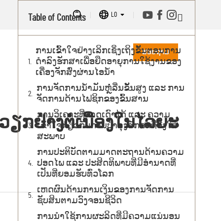
LO
Table of Contents
ການເຂົ້າໃຈຢ່າງເລິກເຊິ່ງເຖິງຂັ້ນຕອນການ
ສອບຖາມ
ດຳລົງຮັກສາເພື່ອຍືດອາຍຸການໃຊ້ງານຂອງ
ເຄື່ອງຈັກສົ່ງຜ່ານໄອນ້ຳ
ການຈັດການນ້ຳມັນຫຼໍ່ລື່ນຂັ້ນສູງ ແລະ ການ
ຈັດການດ້ານໄຟຊິກຂອງຂົ້ນສານ
ການວິເຄາະທີ່ຄາດເດົາໄດ້ ແລະ ຄວາມ
ດວຽກຢ່າງຕໍ່ເນື່ອງໃນໄລຍະ
ເຂົ້າໃຈກ່ຽວກັບການບໍາລຸງຮັກສາທີ່ອີງໃສ່
ສະພາບ
ການປະຕິບັດຕາມມາດຕະຖານດ້ານຄວາມ
ປອດໄພ ແລະ ປະສິດທິພາບທີ່ມີອຳນາດທີ່
ເປັນທີ່ຍອມຮັບທົ່ວໂລກ
ເຫດຜົນດ້ານການເງິນຂອງການຈັດການ
ຊັບສິນຕາມວົງຈອນຊີວິດ
ການນຳໃຊ້ການຜະລິດທີ່ມີຄວາມແນ່ນອນ