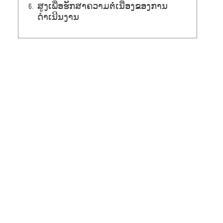
ສູງເພື່ອຮັກສາຄວາມຕໍ່ເນື່ອງຂອງການ
ດຳເນີນງານ