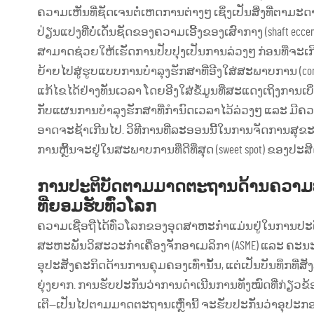
ຄວາມເຫັນທີ່ຊັດເຈນຕໍ່ເຫດການຕ່າງໆ ເຊິ່ງເປັນສິ່ງທີ່ຕາມະ
ປ່ຽນແປງທີ່ບໍ່ເດັ່ນຊັດຂອງຄວາມເອີ້ງຂອງເສົາກາງ (shaft eccentri
ສາມາດຊ່ວຍໃຫ້ເຮັດການປັບປຸງເປັນການລ່ວງໆ ກ່ອນທີ່ຈະເກີດເ
ຍ້າຍໄປສູ່ຮູບແບບການບໍາລຸງຮັກສາທີ່ອີງໃສ່ສະພາບການ (cond
ແກ້ໄຂໄດ້ຢ່າງທັນເວລາ ໂດຍອີງໃສ່ຂໍ້ມູນທີ່ສະແດງເຖິງການ
ກັບແຜນການບໍາລຸງຮັກສາທີ່ກຳນົດເວລາໄວ້ລ່ວງໆ ແລະ ມີຄວາມເຂັ
ອາດຈະຊ້າເກີນໄປ. ວິທີການທີ່ລະອອນນີ້ໃນການຈັດການສຸຂ
ການຫຼີ້ນຈະຢູ່ໃນສະພາບການທີ່ດີທີ່ສຸດ (sweet spot) ຂອ
ການປະຕິບັດຕາມມາດຕະຖານດ້ານຄວາມປອດ
ທີ່ຍອມຮັບທົ່ວໂລກ
ຄວາມເຊື່ອຖືໄດ້ທົ່ວໂລກຂອງອຸດສາຫະກຳແມ່ນຢູ່ໃນການປະຕິບ
ສະຫະພັນວິສະວະກຳເຄື່ອງຈັກອາເມລິກາ (ASME) ແລະ ຄະນະກຳມ
ອຸປະສັງຄະກິດດ້ານການຄຸມຄອງເທົ່ານັ້ນ, ແຕ່ເປັນບັນທຶກທີ່
ຍຸ່ງຍາກ. ການຮັບປະກັນວ່າການດຳເນີນການທັງໝົດທີ່ກ່ຽວຂ້ອ
ເຕີ—ເປັນໄປຕາມມາດຕະຖານເຫຼົ່ານີ້ ຈະຮັບປະກັນວ່າອຸປະ