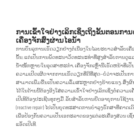
ການເຂົ້າໃຈຢ່າງເລິກເຊິ່ງເຖິງຂັ້ນຕອນກ
ເຄື່ອງຈັກສົ່ງຜ່ານໄອນ້ຳ
ການບັນລຸການເຮັດວຽກຢ່າງຕໍ່ເນື່ອງໃນໄລຍະຍາວສຳລັບເຄື່ອງຈັກ
ນັ້ນ; ແຕ່ເປັນການພັດທະນາວັດທະນະທຳທີ່ສູງສຳລັບການດູແລເຄ
ນ້ຳໜັກຫຼາຍໃນອຸດສາຫະກຳ, ເຄື່ອງຈັກເຫຼົ່ານີ້ເຮັດຫນ້າ
ຄວາມເປີດເຜີດຈາກການເຮັດວຽກທີ່ດີທີ່ສຸດ—ບໍ່ວ່າຈະເປັນການ
ສາມາດເພີ່ມຂື້ນເປັນຄວາມລົ້ມສະຫຼາກຢ່າງຮ້າຍແຮງ, ສົ່ງ
ໄດ້ໃນດ້ານນີ້ຕ້ອງອີງໃສ່ຄວາມເຂົ້າໃຈຢ່າງເລິກເຊິ່ງຕໍ່ຄວາມເ
ເປີເທີຕ້ອງປະເຊີນທຸກໆມື້. ລັບສຳລັບການຍືດອາຍຸການໃຊ
(reactive repair) ໄປເປັນຍຸດທະສາດການບຳລຸງຮັກສາທີ່ຄາດເດົາໄ
ເພື່ອປ້ອງກັນຄວາມເປັນເອກະລາດຂອງແຕ່ລະເຄື່ອງສ່ວນ ເຊັ່ນ: ປີ
ແອັດເປີເທີ.