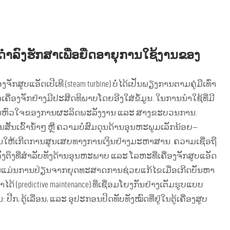
ານດຳລົງຮັກສາເພື່ອຍືດອາຍຸການໃຊ້ງານຂອງ
ສູບແອັດເປີເທີ (steam turbine) ບໍ່ໄດ້ເປັນພຽງການຕາມຄູ່ມືເທົ່າ
ື່ອງຈັກຢ່າງມີປະສິດທິພາບໂດຍອີງໃສ່ຂໍ້ມູນ. ໃນການນຳໃຊ້ທີ່ມີ
ທີ່ເປັນຫົວໃຈຂອງການຜະລິດພະລັງງານ ແລະ ສາງຂະບວນການ.
ສັ່ນເຂົ້ານ້ຳໆ ຫຼື ຄວາມບໍ່ສົມດຸນດ້ານອຸນຫະພູມເລັກນ້ອຍ—
ຜົນໃຫ້ເກີດການສູນເສຍທາງການເງິນຢ່າງມະຫາສານ. ຄວາມເຊື່ອຖື
ຄັ່ງຕຶງທີ່ສຳລັບທັງດ້ານອຸນຫະພາບ ແລະ ໂລຫະທີ່ເຄື່ອງຈັກສູບແອັດ
້ງານແມ່ນການປ່ຽນຈາກຍຸດທະສາດການຊ່ວຍແກ້ໄຂເມື່ອເກີດບັນຫາ
ດ້ (predictive maintenance) ທີ່ເຊື່ອມໂຍງກັນຢ່າງເຕັມຮູບແບບ
ກ, ຕູ້ເລື່ອນ, ແລະ ອຸປະກອນປິດທັບທັງໝົດທີ່ຢູ່ໃນຕູ້ເຄື່ອງສູບ