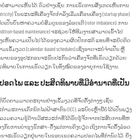
ດາບໍ່ສາມາດເຫັນໄດ້. ຕົວຢ່າງເຊັ່ນ: ການເຮັດການສັງເກດເຫັນການ
city) ໃນຂະນະທີ່ເຄື່ອງຈັກກຳລັງເລີ່ມເຄື່ອນເຄື່ອງ (startup phase)
ປັນບັນຫາຄວາມບໍ່ສົມດຸນຂອງລ໋ອດເຕີ (rotor imbalance). ການ
ition-based maintenance) ຈະຊ່ວຍໃຫ້ທີມງານສາມາດເຂົ້າໄປ
ເບິ່ງເຫັນຄວາມເປັນໄປໄດ້ຂອງຄວາມຜິດປົກກະຕິ ແທນທີ່ຈະຍึດຕິດ
້ມງວດ (calendar-based schedules) ເຊິ່ງອາດຈະບໍ່ຈຳເປັນ ຫຼື
ະພາບຂອງອຸປະກອນຈະຮັບປະກັນວ່າເຄື່ອງຈັກທີ່ເຮັດວຽກດ້ວຍ
ງປະສິດທິພາບໃນການເຮັດວຽກ ໃນທັງໝົດຂອງອາຍຸການໃຊ້ງານ.
ໄພ ແລະ ປະສິດທິພາບທີ່ມີອຳນາດທີ່ເປັນ
ັດຕາມມາດຕະຖານຢ່າງເຂັ້ມງວດທີ່ຈັດຕັ້ງຕ່າງໆ ເຊັ່ນ:
ະການເຕັກນິກໄຟຟ້າສາກົນ (IEC). ລະບົບເຫຼົ່ານີ້ບໍ່ໄດ້ເປັນພຽງ
ສັງລວມຄວາມຮູ້ດ້ານວິສະວະກຳທີ່ໄດ້ຮັບຮູ້ຈັກຈາກປະສົບການທີ່ຫ
ງກັບການບໍາຮຸງຮັກສາ—ຕັ້ງແຕ່ການຕຶງບຽດ ເຖິງການຈັດຕັ້ງລ໋ອດ
ກອນຈະເຮັດວຽກຢູ່ພາຍໃນຂອບເຂດຄວາມປອດໄພທີ່ກຳນົດໄວ້. ຍິ່ງ