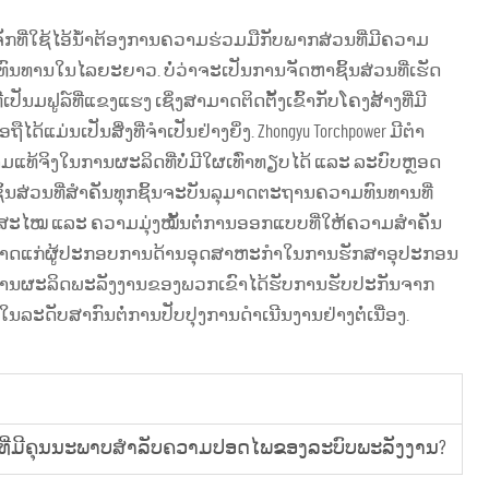
ັກທີ່ໃຊ້ໄອ້ນ້ຳຕ້ອງການຄວາມຮ່ວມມືກັບພາກສ່ວນທີ່ມີຄວາມ
ນທານໃນໄລຍະຍາວ. ບໍ່ວ່າຈະເປັນການຈັດຫາຊິ້ນສ່ວນທີ່ເຮັດ
ັນມຟູລ໌ທີ່ແຂງແຮງ ເຊິ່ງສາມາດຕິດຕັ້ງເຂົ້າກັບໂຄງສ້າງທີ່ມີ
ືໄດ້ແມ່ນເປັນສິ່ງທີ່ຈຳເປັນຢ່າງຍິ່ງ. Zhongyu Torchpower ມີຕຳ
ມແທ້ຈິງໃນການຜະລິດທີ່ບໍ່ມີໃຜເທົ່າທຽບໄດ້ ແລະ ລະບົບຫຼອດ
າຊິ້ນສ່ວນທີ່ສຳຄັນທຸກຊິ້ນຈະບັນລຸມາດຕະຖານຄວາມທົນທານທີ່
ທັນສະໄໝ ແລະ ຄວາມມຸ່ງໝັ້ນຕໍ່ການອອກແບບທີ່ໃຫ້ຄວາມສຳຄັນ
ຫ້ອຳນາດແກ່ຜູ້ປະກອບການດ້ານອຸດສາຫະກຳໃນການຮັກສາອຸປະກອນ
ງການຜະລິດພະລັງງານຂອງພວກເຂົາໄດ້ຮັບການຮັບປະກັນຈາກ
ໃນລະດັບສາກົນຕໍ່ການປັບປຸງການດຳເນີນງານຢ່າງຕໍ່ເນື່ອງ.
ກ້ຽວທີ່ມີຄຸນນະພາບສຳລັບຄວາມປອດໄພຂອງລະບົບພະລັງງານ?