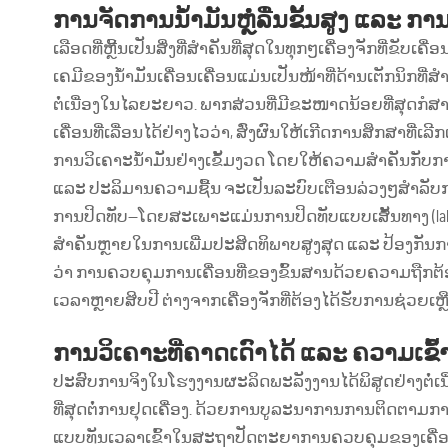
ການຈັດການນ້ຳມັນຫຼໍ່ລື່ນຂັ້ນສູງ ແລະ 
ເລືອດທີ່ຫຼີ້ນເປັນສິ່ງທີ່ສຳຄັນທີ່ສຸດໃນທຸກໆເຄື່ອງຈັກທີ່ຂ
ເຄມີຂອງນ້ຳມັນເຄື່ອນເຄື່ອນແມ່ນເປັນໜ້າທີ່ດ້ານເຕັກນິກທີ່
ຕໍ່ເນື່ອງໃນໄລຍະຍາວ. ພາກສ່ວນທີ່ມີຂະໜາດນ້ອຍທີ່ສຸດກໍ
ເຄື່ອນທີ່ເລື່ອນໄດ້ຢ່າງໄວວ່າ, ສົ່ງຜົນໃຫ້ເກີດການສຶກສາທີ່ເ
ການວິເຄາະນ້ຳມັນຢ່າງເຂັ້ມງວດ ໂດຍໃຫ້ຄວາມສຳຄັນກັບການຕ
ແລະ ປະລິມານຄວາມຊື້ນ ຈະເປັນລະບົບເຕືອນລ່ວງໆສຳລັບ
ການປິດທັບ—ໂດຍສະເພາະແມ່ນການປິດທັບແບບເສັ້ນທາງ (laby
ສຳຄັນຫຼາຍໃນການເພີ່ມປະສິດທິພາບສູງສຸດ ແລະ ປ້ອງກັນກ
ວ່າ ການຄວບຄຸມການເຄື່ອນທີ່ຂອງຂົ້ນສານດ້ວຍຄວາມຖືກຕ້ອງແ
ເວລາຫຼາຍສິບປີ ຕ່າງຈາກເຄື່ອງຈັກທີ່ຕ້ອງໄດ້ຮັບການຊ່ວຍເ
ການວິເຄາະທີ່ຄາດເດົາໄດ້ ແລະ ຄວາມເຂົ້
ປະສົບການຈິງໃນໂຮງງານຜະລິດພະລັງງານໄດ້ພິສູດຢ່າງຕໍ່ເນື່
ທີ່ສຸດຕໍ່ການຢຸດເຄື່ອງ. ດ້ວຍການບູລະນາການການຕິດຕາມກ
ແບບທັນເວລາເຂົ້າໃນສະຖາປັດຕະຍາການຄວບຄຸມຂອງເຄື່ອງຈັກທ