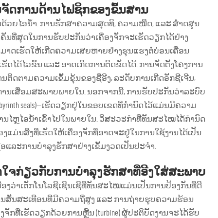
ການຈັດການດ້ານໄຟຊິກຂອງຂົ້ນສານ
ັບເຄື່ອນດ້ວຍໄອນ້ຳ. ການຮັກສາຄວາມສຸດທິ, ຄວາມໜືດ, ແລະ ສຳດສູນ
ສຳຄັນທີ່ສຸດໃນການຮັບປະກັນວ່າເຄື່ອງຈັກຈະເຮັດວຽກໄດ້ຢ່າງ
ສາມາດເຮັດໃຫ້ເກີດຄວາມເສຍຫາຍຢ່າງຮຸນແຮງຕໍ່ບ່ອນເຄື່ອນ
ລີກເຮັດໄດ້ໄວຂຶ້ນ ແລະ ອາດເກີດການຕິດຂັດໄດ້. ການຈັດຕັ້ງໂຄງການ
ິດຕາມຄວາມເຂັ້ມຂຸ້ນຂອງຊື່ອີງ, ລະດັບການເກີດອັກຊີເຈີນ,
ການເສື່ອມສະພາບພາຍໃນ. ນອກຈາກນີ້, ການຮັບປະກັນວ່າລະບົບ
rinth seals)—ເຮັດວຽກຢູ່ໃນຂອບເຂດທີ່ກຳນົດໄວ້ແມ່ນມີຄວາມ
ານໄຫຼໄອນ້ຳເຂົ້າໄປໃນພາຍໃນ. ວິສະວະກຳທີ່ທັນສະໄໝໄດ້ກຳນົດ
ມ່ນສິ່ງທີ່ເຮັດໃຫ້ເຄື່ອງຈັກທີ່ອາດຈະຢູ່ໃນການໃຊ້ງານໄດ້ເປັນ
ຫຼືອແລະການບໍາລຸງຮັກສາຢ່າງເຂັ້ມງວດເປັນປະຈຳ.
າໃຈກ່ຽວກັບການບໍາລຸງຮັກສາທີ່ອີງໃສ່ສະພາບ
ອງວ່າເຕັກໂນໂລຊີເຊີນເຊີທີ່ທັນສະໄໝແມ່ນເປັນການປ້ອງກັນທີ່ດີ
ານສັ່ນສະເທືອນທີ່ມີຄວາມຖີ່ສູງ ແລະ ການຖ່າຍຮູບຄວາມຮ້ອນ
ີ່ເຮັດວຽກດ້ວຍການຫຼີ້ນ (turbine) ຜູ້ປະຕິບັດງານຈະໄດ້ຮັບ