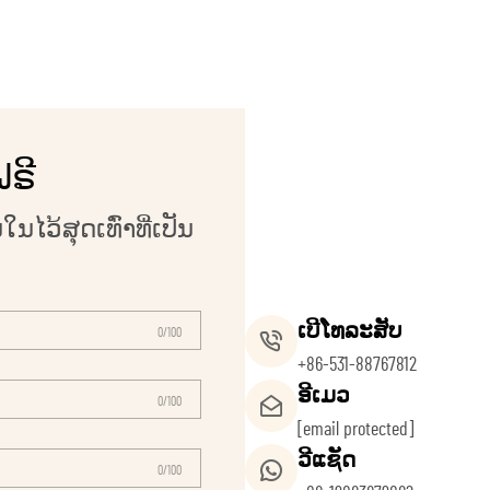
ຟຣີ
ໄວ້ສຸດເທົ່າທີ່ເປັນ
ເບີໂທລະສັບ
0/100
+86-531-88767812
ອີເມວ
0/100
[email protected]
ວີແຊັດ
0/100