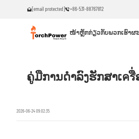
[email protected]
+86-531-88767812
ົນ!
ຕິດຕໍ່ຂ້ອຍທົ່ວໄປຖ້າເຈັບພາບຫມຸດຫມົນ!
ໜ້າຫຼັກ
ກ່ຽວກັບພວກເຮົາ
ຜະ
ຄູ່ມືການດຳລົງຮັກສາເครື
2026-06-24 09:02:35