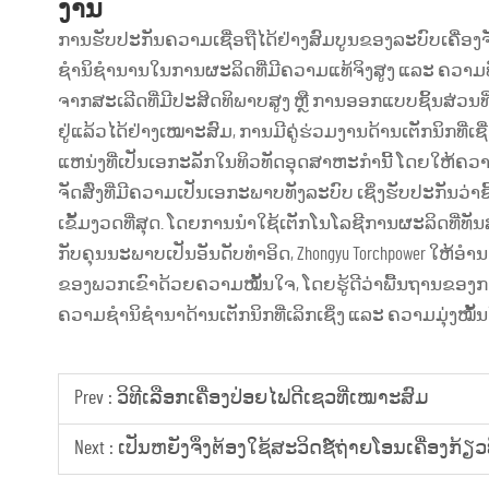
ງານ
ການຮັບປະກັນຄວາມເຊື່ອຖືໄດ້ຢ່າງສົມບູນຂອງລະບົບເຄື່ອງຈ
ຊຳນິຊຳນານໃນການຜະລິດທີ່ມີຄວາມແທ້ຈິງສູງ ແລະ ຄວາມທົ
ຈາກສະເລີດທີ່ມີປະສິດທິພາບສູງ ຫຼື ການອອກແບບຊິ້ນສ່ວນທີ່ເປ
ຢູ່ແລ້ວໄດ້ຢ່າງເໝາະສົມ, ການມີຄູ່ຮ່ວມງານດ້ານເຕັກນິກທີ່ເຊື່ອຖ
ແຫນ່ງທີ່ເປັນເອກະລັກໃນທິວທັດອຸດສາຫະກຳນີ້ ໂດຍໃຫ້ຄວາ
ຈັດສົ່ງທີ່ມີຄວາມເປັນເອກະພາບທັງລະບົບ ເຊິ່ງຮັບປະກັນວ່
ເຂັ້ມງວດທີ່ສຸດ. ໂດຍການນຳໃຊ້ເຕັກໂນໂລຊີການຜະລິດທີ່
ກັບຄຸນນະພາບເປັນອັນດັບທຳອິດ, Zhongyu Torchpower ໃ
ຂອງພວກເຂົາດ້ວຍຄວາມໝັ້ນໃຈ, ໂດຍຮູ້ດີວ່າພື້ນຖານຂອ
ຄວາມຊຳນິຊຳນາດ້ານເຕັກນິກທີ່ເລິກເຊິ່ງ ແລະ ຄວາມມຸ່ງໝັ້ນ
Prev :
ວິທີເລືອກເຄື່ອງປ່ອຍໄຟດີເຊວທີ່ເໝາະສົມ
Next :
ເປັນຫຍັງຈຶ່ງຕ້ອງໃຊ້ສະວິດຊ໌ຖ່າຍໂອນເຄື່ອງ