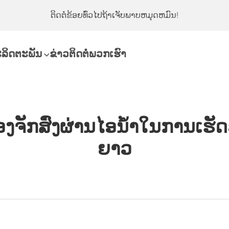
ຕິດຕໍ່ຂ້ອຍທົ່ວໄປຖ້າເຈັບພາບຫມຸດຫມົນ!
ລິດຕະພັນ
ຂ່າວ
ຕິດຕໍ່ພວກເຮົາ
່ອງຈັກສົ່ງຜ່ານໄອນ້ຳໃນການເຮັ
ຍາວ