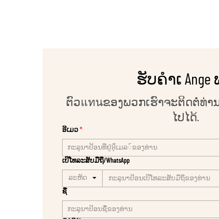
ຮັບຄຳເ Ange 
ຕົວแทนຂອງພວກເຮົາຈະຕິດຕໍ່ທ່ານໃນ
ໄປໄດ້.
ອີເມວ
ເບີໂທລະສັບມືຖື/WhatsApp
ລະຫັດ
ຊື່