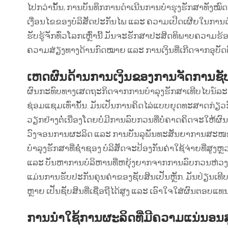
ໄປກວ່ານັ້ນ, ການບັນທຶກການດຳເນີນການບໍາຮຸງຮັກສາທັງໝ
ເງື່ອນໄຂຂອງບໍລິສັດປະກັນໄພ ແລະ ຄວາມເປີດເຜີຍໃນການດ
ຮັບຮູ້ຈັກທົ່ວໂລກເຫຼົ່ານີ້ ມັນຈະຮັກສາປະສິດທິພາບຄວາມຮ້
ຄວາມສ່ຽງທາງດ້ານກົດໝາຍ ແລະ ການເງິນທີ່ເກີດຈາກອຸບັ
ເຫດຜົນດ້ານການເງິນຂອງການຈັດການຊັບ
ຜົນກະທົບທາງເສດຖະກິດຈາກການບຳລຸງຮັກສາເທີບໄບນ໌ລະດັບ
ຊ່ອມແຊມເທົ່ານັ້ນ. ມັນເປັນການຄິດໄລ່ແບບຍຸດທະສາດກ່ຽວກັບຕ
ວຽກຢ່າງຕໍ່ເນື່ອງໂດຍບໍ່ມີການລົບກວນທີ່ບໍ່ຄາດຄິດຈະໃຫ້ຜ
ວົງຈອນການຜະລິດ ແລະ ການບັນລຸພັນທະສັນຍາການສະໜອງ
ບຳລຸງຮັກສາທີ່ຊ່ຳຊອງ ບໍລິສັດຈະປ້ອງກັນຄ່າໃຊ້ຈ່າຍທີ່ສູ
ແລະ ບັນຫາການບໍລິຫານທີ່ຫຍຸ້ງຍາກຈາກການລົບກວນຫ່ວງ
ແມ່ນການຮັບປະກັນຄຸນຄ່າຂອງຊັບສິນເປັນຫຼັກ. ມັນປ່ຽນເທີ
ຫຼາຍ ເປັນຊັບສິນທີ່ເຊື່ອຖືໄດ້ສູງ ແລະ ເອົາໃຈໃສ່ຜົນຕອ
ການນຳໃຊ້ການຜະລິດທີ່ມີຄວາມແນ່ນອນສູ