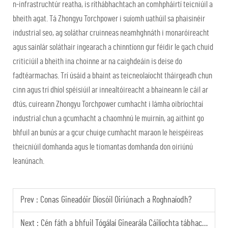
n-infrastruchtúr reatha, is ríthábhachtach an comhpháirtí teicniúil a
bheith agat. Tá Zhongyu Torchpower i suíomh uathúil sa phaisinéir
industrial seo, ag soláthar cruinneas neamhghnáth i monaróireacht
agus sainlár soláthair ingearach a chinntíonn gur féidir le gach chuid
criticiúil a bheith ina choinne ar na caighdeáin is deise do
fadtéarmachas. Trí úsáid a bhaint as teicneolaíocht tháirgeadh chun
cinn agus trí dhíol spéisiúil ar innealtóireacht a bhaineann le cáil ar
dtús, cuireann Zhongyu Torchpower cumhacht i lámha oibríochtaí
industrial chun a gcumhacht a chaomhnú le muirnín, ag aithint go
bhfuil an bunús ar a gcur chuige cumhacht maraon le heispéireas
theicniúil domhanda agus le tiomantas domhanda don oiriúnú
leanúnach.
Prev :
Conas Gineadóir Díosóil Oiriúnach a Roghnaíodh?
Next :
Cén fáth a bhfuil Tógálaí Ginearála Cáilíochta tábhachtach don slándáil an chórais cumhachta?