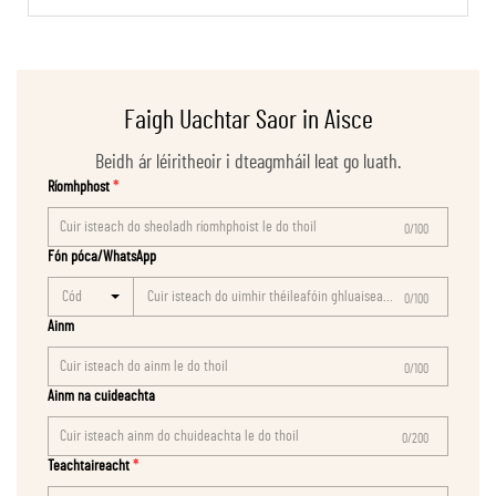
Faigh Uachtar Saor in Aisce
Beidh ár léiritheoir i dteagmháil leat go luath.
Ríomhphost
0/100
Fón póca/WhatsApp
Cód
0/100
Ainm
0/100
Ainm na cuideachta
0/200
Teachtaireacht