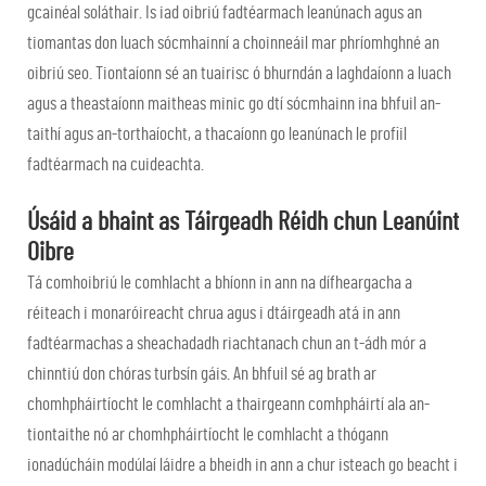
gcainéal soláthair. Is iad oibriú fadtéarmach leanúnach agus an
tiomantas don luach sócmhainní a choinneáil mar phríomhghné an
oibriú seo. Tiontaíonn sé an tuairisc ó bhurndán a laghdaíonn a luach
agus a theastaíonn maitheas minic go dtí sócmhainn ina bhfuil an-
taithí agus an-torthaíocht, a thacaíonn go leanúnach le profiil
fadtéarmach na cuideachta.
Úsáid a bhaint as Táirgeadh Réidh chun Leanúint
Oibre
Tá comhoibriú le comhlacht a bhíonn in ann na dífheargacha a
réiteach i monaróireacht chrua agus i dtáirgeadh atá in ann
fadtéarmachas a sheachadadh riachtanach chun an t-ádh mór a
chinntiú don chóras turbsín gáis. An bhfuil sé ag brath ar
chomhpháirtíocht le comhlacht a thairgeann comhpháirtí ala an-
tiontaithe nó ar chomhpháirtíocht le comhlacht a thógann
ionadúcháin modúlaí láidre a bheidh in ann a chur isteach go beacht i