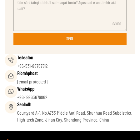
0/1000
SEOL
Teileafón
+86-531-88767812
Ríomhphost
[email protected]
WhatsApp
+86-19863679862
Seoladh
Courtyard A-1, No.4733 Middle Aoti Road, Shunhua Road Subdistrict,
High-tech Zone, Jinan City, Shandong Province, China