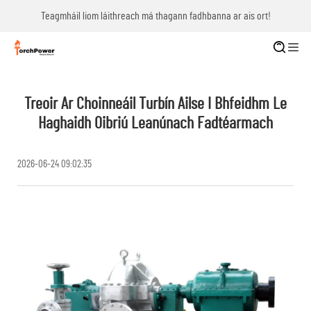
Teagmháil liom láithreach má thagann fadhbanna ar ais ort!
Treoir Ar Choinneáil Turbín Ailse I Bhfeidhm Le
Haghaidh Oibriú Leanúnach Fadtéarmach
2026-06-24 09:02:35