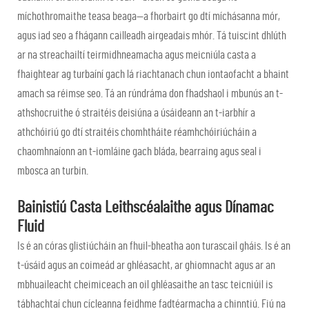
míchothromaithe teasa beaga—a fhorbairt go dtí míchásanna mór,
agus iad seo a fhágann cailleadh airgeadais mhór. Tá tuiscint dhlúth
ar na streachailtí teirmidhneamacha agus meicniúla casta a
fhaightear ag turbaíní gach lá riachtanach chun iontaofacht a bhaint
amach sa réimse seo. Tá an rúndráma don fhadshaol i mbunús an t-
athshocruithe ó straitéis deisiúna a úsáideann an t-iarbhír a
athchóiriú go dtí straitéis chomhtháite réamhchóiriúcháin a
chaomhnaíonn an t-iomláine gach bláda, bearraing agus seal i
mbosca an turbin.
Bainistiú Casta Leithscéalaithe agus Dínamac
Fluid
Is é an córas glistiúcháin an fhuil-bheatha aon turascail gháis. Is é an
t-úsáid agus an coimeád ar ghléasacht, ar ghiomnacht agus ar an
mbhuaileacht cheimiceach an oil ghléasaithe an tasc teicniúil is
tábhachtaí chun cícleanna feidhme fadtéarmacha a chinntiú. Fiú na