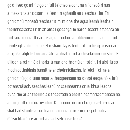
go dtí seo go minic go bhfuil teicneolaíocht na n-ionadóirí nua-
aimseartha an cosaint is fearr in aghaidh an t-éachtaithe. Trí
ghníomhú monatóireachta titim-mionaithe agus léamh leathair-
théimhealacha i rith an ama i gceangal le harchiteacht smachta an
turbsín, bíonn aitheantas ag oibríodóirí ar phheiniméin nach bhfuil
féinleagtha don tsúile. Mar shampla, is féidir athrú beag ar eacnach
an ghéaraigh le linn an stáirt a bhrath, rud a cheadaíonn cur síos ré-
uilíochta roimh é a fhorbriú mar chothromú an rotair. Trí aistriú go
modh cothabhála bunaithe ar choinníollacha, is féidir foirne a
ghníomhú go cruinn nuair a thaispeánann na sonraí easpa nó athrú
potanstiálach, seachas leanúint scéimeanna crua-bhuaileacha
bunaithe ar an fhéilire a d’fhéadfadh a bheith neamhriachtanach nó,
ar an gcothromán, ró-mhór. Cinntíonn an cur chuige casta seo ar
shábháil sláinte an uirlis go mbíonn an turbsín i a 'spot milis'
éifeachta oibre ar fud a shaol seirbhíse iomlán.