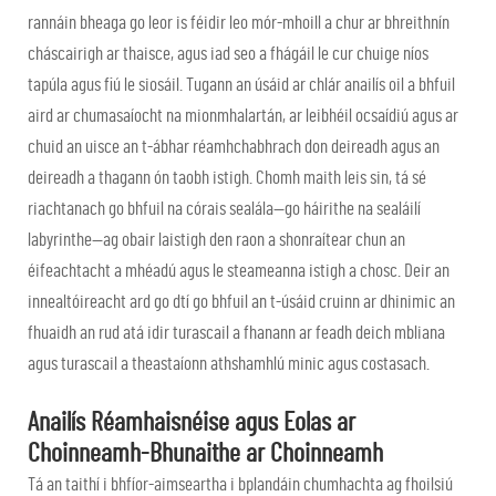
rannáin bheaga go leor is féidir leo mór-mhoill a chur ar bhreithnín
cháscairigh ar thaisce, agus iad seo a fhágáil le cur chuige níos
tapúla agus fiú le siosáil. Tugann an úsáid ar chlár anailís oil a bhfuil
aird ar chumasaíocht na mionmhalartán, ar leibhéil ocsaídiú agus ar
chuid an uisce an t-ábhar réamhchabhrach don deireadh agus an
deireadh a thagann ón taobh istigh. Chomh maith leis sin, tá sé
riachtanach go bhfuil na córais sealála—go háirithe na sealáilí
labyrinthe—ag obair laistigh den raon a shonraítear chun an
éifeachtacht a mhéadú agus le steameanna istigh a chosc. Deir an
innealtóireacht ard go dtí go bhfuil an t-úsáid cruinn ar dhinimic an
fhuaidh an rud atá idir turascail a fhanann ar feadh deich mbliana
agus turascail a theastaíonn athshamhlú minic agus costasach.
Anailís Réamhaisnéise agus Eolas ar
Choinneamh-Bhunaithe ar Choinneamh
Tá an taithí i bhfíor-aimseartha i bplandáin chumhachta ag fhoilsiú