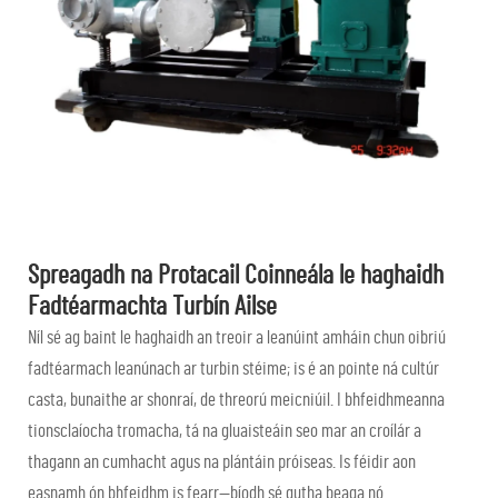
Spreagadh na Protacail Coinneála le haghaidh
Fadtéarmachta Turbín Ailse
Níl sé ag baint le haghaidh an treoir a leanúint amháin chun oibriú
fadtéarmach leanúnach ar turbin stéime; is é an pointe ná cultúr
casta, bunaithe ar shonraí, de threorú meicniúil. I bhfeidhmeanna
tionsclaíocha tromacha, tá na gluaisteáin seo mar an croílár a
thagann an cumhacht agus na plántáin próiseas. Is féidir aon
easnamh ón bhfeidhm is fearr—bíodh sé gutha beaga nó