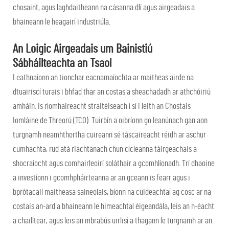
chosaint, agus laghdaitheann na cásanna dlí agus airgeadais a
bhaineann le heagairí industriúla.
An Loigic Airgeadais um Bainistiú
Sábháilteachta an Tsaol
Leathnaíonn an tionchar eacnamaíochta ar maitheas airde na
dtuairiscí turais i bhfad thar an costas a sheachadadh ar athchóiriú
amháin. Is ríomhaireacht straitéiseach í sí i leith an Chostais
Iomláine de Threorú (TCO). Tuirbín a oibríonn go leanúnach gan aon
turgnamh neamhthortha cuireann sé táscaireacht réidh ar aschur
cumhachta, rud atá riachtanach chun cícleanna táirgeachais a
shocraíocht agus comhairleoirí soláthair a gcomhlíonadh. Trí dhaoine
a investíonn i gcomhpháirteanna ar an gceann is fearr agus i
bprótacail maitheasa saineolais, bíonn na cuideachtaí ag cosc ar na
costais an-ard a bhaineann le himeachtaí éigeandála, leis an n-éacht
a chailltear, agus leis an mbrabús uirlisí a thagann le turgnamh ar an