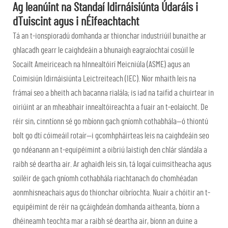
Ag leanúint na Standaí Idirnáisiúnta Údaráis i
dTuiscint agus i nÉifeachtacht
Tá an t-ionspioradú domhanda ar thionchar industriúil bunaithe ar
ghlacadh gearr le caighdeáin a bhunaigh eagraíochtaí cosúil le
Socailt Ameiriceach na hInnealtóirí Meicniúla (ASME) agus an
Coimisiún Idirnáisiúnta Leictreiteach (IEC). Níor mhaith leis na
frámaí seo a bheith ach bacanna rialála; is iad na taifid a chuirtear in
oiriúint ar an mheabhair innealtóireachta a fuair an t-eolaíocht. De
réir sin, cinntíonn sé go mbíonn gach gníomh cothabhála—ó thiontú
bolt go dtí cóimeáil rotaír—i gcomhpháirteas leis na caighdeáin seo
go ndéanann an t-equipéimint a oibriú laistigh den chlár slándála a
raibh sé deartha air. Ar aghaidh leis sin, tá logaí cuimsitheacha agus
soiléir de gach gníomh cothabhála riachtanach do chomhéadan
aonmhisneachais agus do thionchar oibríochta. Nuair a chóitir an t-
equipéimint de réir na gcáighdeán domhanda aitheanta, bíonn a
dhéineamh teochta mar a raibh sé deartha air, bíonn an duine a