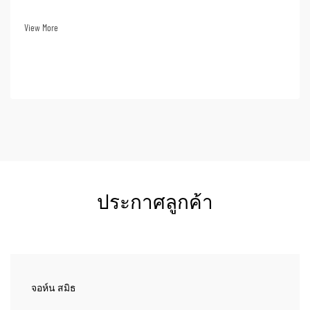
พาสำหรับสถานการณ์ฉุกเฉินเป็นการตัดสินใจที่สำคัญอย่างยิ่ง
ต่อประสิทธิภาพของการตอบสนองต่อเหตุฉุกเฉินขององค์กรคุณ
View More
ในฐานะผู้นำอุตสาหกรรมมายาวนานถึง 32 ปี...
ประกาศลูกค้า
จอห์น สมิธ