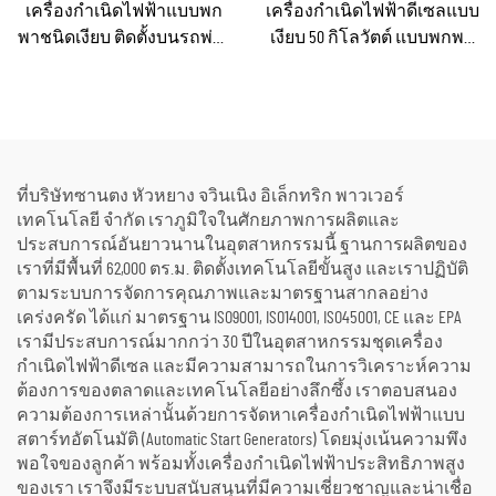
เครื่องกำเนิดไฟฟ้าแบบพก
เครื่องกำเนิดไฟฟ้าดีเซลแบบ
พาชนิดเงียบ ติดตั้งบนรถพ่วง
เงียบ 50 กิโลวัตต์ แบบพกพา
สำหรับใช้งานฉุกเฉิน
ป้องกันน้ำฝนได้ เหมาะ
สำหรับงานก่อสร้างกลาง
แจ้งและสถานการณ์ฉุกเฉิน
ที่บริษัทซานตง หัวหยาง จวินเนิง อิเล็กทริก พาวเวอร์
เทคโนโลยี จำกัด เราภูมิใจในศักยภาพการผลิตและ
ประสบการณ์อันยาวนานในอุตสาหกรรมนี้ ฐานการผลิตของ
เราที่มีพื้นที่ 62,000 ตร.ม. ติดตั้งเทคโนโลยีขั้นสูง และเราปฏิบัติ
ตามระบบการจัดการคุณภาพและมาตรฐานสากลอย่าง
เคร่งครัด ได้แก่ มาตรฐาน ISO9001, ISO14001, ISO45001, CE และ EPA
เรามีประสบการณ์มากกว่า 30 ปีในอุตสาหกรรมชุดเครื่อง
กำเนิดไฟฟ้าดีเซล และมีความสามารถในการวิเคราะห์ความ
ต้องการของตลาดและเทคโนโลยีอย่างลึกซึ้ง เราตอบสนอง
ความต้องการเหล่านั้นด้วยการจัดหาเครื่องกำเนิดไฟฟ้าแบบ
สตาร์ทอัตโนมัติ (Automatic Start Generators) โดยมุ่งเน้นความพึง
พอใจของลูกค้า พร้อมทั้งเครื่องกำเนิดไฟฟ้าประสิทธิภาพสูง
ของเรา เราจึงมีระบบสนับสนุนที่มีความเชี่ยวชาญและน่าเชื่อ